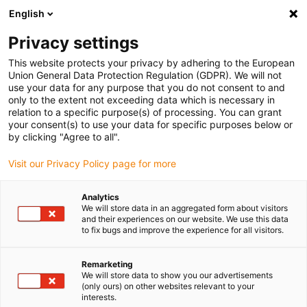
English
Bitte wählen Sie Ihren
Lieferstandort
Privacy settings
Die Auswahl der Länder-/Regionsseite kann
This website protects your privacy by adhering to the European
Union General Data Protection Regulation (GDPR). We will not
verschiedene Faktoren wie Preis,
use your data for any purpose that you do not consent to and
Einkaufsmöglichkeiten und Produktverfügbarkeit
only to the extent not exceeding data which is necessary in
beeinflussen.
relation to a specific purpose(s) of processing. You can grant
your consent(s) to use your data for specific purposes below or
Gehe zu
by clicking "Agree to all".
Alle Standorte ansehen
www.igus.com
Visit our Privacy Policy page for more
search
(
0
)
Analytics
We will store data in an aggregated form about visitors
search
and their experiences on our website. We use this data
Home
...
to fix bugs and improve the experience for all visitors.
Kabelaufroller e-spool flex ohne Schleifring | mit Gehäuse |
Auszugslänge 5 - 15 m
Remarketing
Kabelaufroller e-spool
We will store data to show you our advertisements
(only ours) on other websites relevant to your
flex ohne Schleifring |
interests.