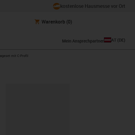
kostenlose Hausmesse vor Ort
Warenkorb
(0)
AT
(
DE
)
Mein Ansprechpartner
ght
ageset mit C-Profil
ipboard