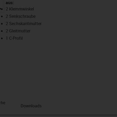
aus:
igus-icon-lupe
2 Klemmwinkel
2 Senkschraube
2 Sechskantmutter
2 Gleitmutter
1 C-Profil
che
Downloads
n