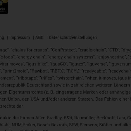
ng
Impressum
AGB
Datenschutzeinstellungen
nge", "chains for cranes", "ConProtect", "cradle-chain", "CTD", "dryge
-loop", "energy chain", "energy chain systems", "enjoyneering", "e-skin
es what moves", "igus:bike", "igusGO", "igutex", "iguverse", "iguversu
", "print2mold", "Rawbot", "RBTX", "RCYL", "readycable", "readychain
lament", "tribotape", "triflex", "twisterchain", "when it moves, igus 
desrepublik Deutschland sowie in zahlreichen weiteren Ländern un
stigen Eigentumsrechte (z. B. eingetragene Marken oder anhängi
n Union, den USA und/oder anderen Staaten. Das Fehlen einer Ma
zrechte dar.
rodukte der Firmen Allen Bradley, B&R, Baumüller, Beckhoff, Lahr
subishi, NUM,Parker, Bosch Rexroth, SEW, Siemens, Stöber und alle