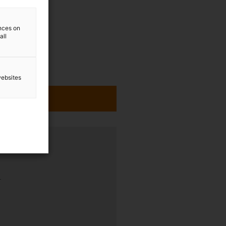
ences on
all
websites
rung
r