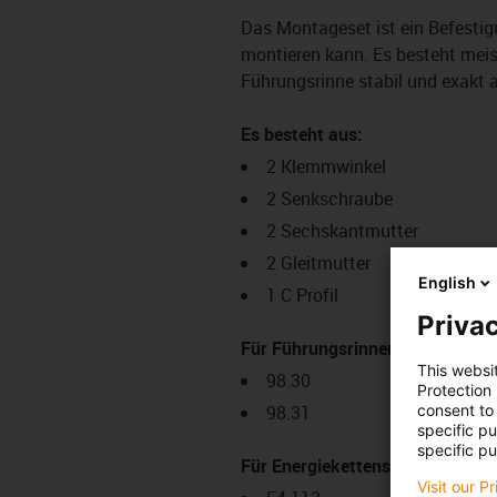
Das Montageset ist ein Befestig
montieren kann. Es besteht meis
Führungsrinne stabil und exakt 
Es besteht aus:
2 Klemmwinkel
2 Senkschraube
2 Sechskantmutter
2 Gleitmutter
English
1 C Profil
Privac
Für Führungsrinnenserie:
This websi
98.30
Protection
98.31
consent to 
specific p
specific pu
Für Energiekettenserie:
Visit our P