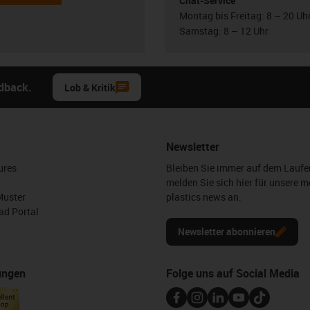
Chat-Service
Montag bis Freitag: 8 – 20 Uh
Samstag: 8 – 12 Uhr
edback.
Lob & Kritik
Newsletter
ures
Bleiben Sie immer auf dem Lauf
melden Sie sich hier für unsere m
Muster
plastics news an.
d Portal
Newsletter abonnieren
ungen
Folge uns auf Social Media