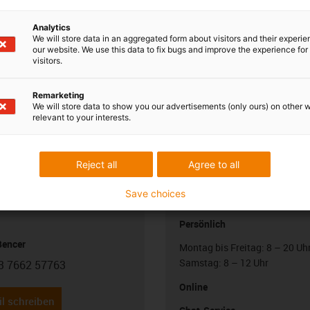
Analytics
We will store data in an aggregated form about visitors and their experi
our website. We use this data to fix bugs and improve the experience for 
visitors.
Remarketing
We will store data to show you our advertisements (only ours) on other 
relevant to your interests.
Reject all
Agree to all
 Ihre Fragen auch
Beratung und Liefe
Save choices
Persönlich
Bencer
Montag bis Freitag: 8 – 20 Uh
Samstag: 8 – 12 Uhr
3 7662 57763
con-phone
Online
l schreiben