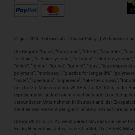
©
igus, 2026
Datenschutz
Cookie Policy
Verfahrensordnu
Die Begriffe "Apiro", "AutoChain", "CFRIP", "chainflex", "chai
"e-chain", "e-chain systems", "e-ketten", "e-kettensysteme", "e
“iglide”, "iglidur", "igubal", "igumid", "igus", "igus improv
polymers", "motionary", "plastics for longer life", "polymore
"savfe", "speedigus", "superwise", "take the dryway", "tribofi
geschützte Marken der igus® SE & Co. KG, Köln, in der Bun
repräsentative, jedoch nicht abschließende Liste der gei
verbundenen Unternehmen in Deutschland, der Europäische
stellt keinen Verzicht der igus® SE & Co. KG auf ihre Schut
Die igus® SE & Co. KG weist darauf hin, dass sie keine P
Festo, Heidenhain, Jetter, Lenze, LinMot, LTi DRiVES, Mit