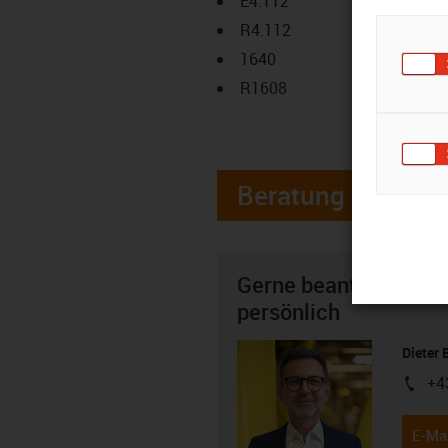
E4.112
R4.112
1640
R1608
Beratung
Gerne beantworte ich
persönlich
Dieter 
+4
igus-i
E-Mai