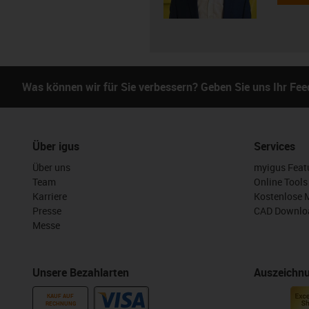
Was können wir für Sie verbessern? Geben Sie uns Ihr Fe
Über igus
Services
Über uns
myigus Feat
Team
Online Tools
Karriere
Kostenlose 
Presse
CAD Downloa
Messe
Unsere Bezahlarten
Auszeichn
KAUF AUF
RECHNUNG