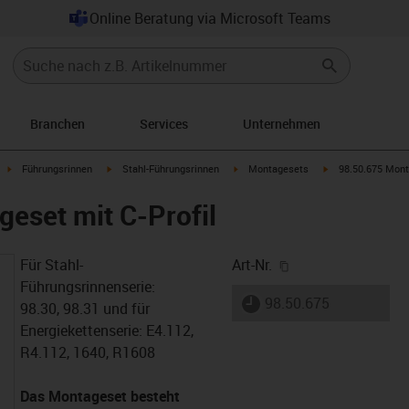
Online Beratung via Microsoft Teams
Branchen
Services
Unternehmen
row-right
igus-icon-arrow-right
igus-icon-arrow-right
igus-icon-arrow-right
igus-icon-arrow-ri
Führungsrinnen
Stahl-Führungsrinnen
Montagesets
98.50.675 Mont
eset mit C-Profil
igus-icon-copy-cl
Für Stahl-
Art-Nr.
Führungsrinnenserie:
igus-icon-lieferzeit
98.50.675
98.30, 98.31 und für
Energiekettenserie: E4.112,
R4.112, 1640, R1608
Das Montageset besteht