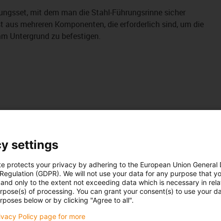
ungsset, mit dem man die Stahl-Führungsrinne sicher
t aus mehreren Komponenten, die erforderlich sind, um die
am Untergrund zu befestigen.
y settings
te protects your privacy by adhering to the European Union General
 Regulation (GDPR). We will not use your data for any purpose that y
and only to the extent not exceeding data which is necessary in relat
urpose(s) of processing. You can grant your consent(s) to use your da
rposes below or by clicking "Agree to all".
rivacy Policy page for more