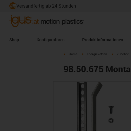
Versandfertig ab 24 Stunden
Shop
Konfiguratoren
Produktinformationen
igus-icon-arrow-right
igus-icon-arrow-right
igus-icon-ar
Home
Energieketten
Zubehör
98.50.675 Montag