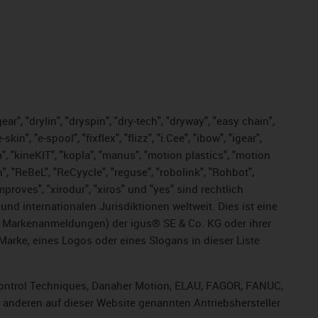
ar", "drylin", "dryspin", "dry-tech", "dryway", "easy chain",
", "e-spool", "fixflex", "flizz", "i.Cee", "ibow", "igear",
m", "kineKIT", "kopla", "manus", "motion plastics", "motion
", "ReBeL", "ReCyycle", "reguse", "robolink", "Rohbot",
improves", "xirodur", "xiros" und "yes" sind rechtlich
d internationalen Jurisdiktionen weltweit. Dies ist eine
ge Markenanmeldungen) der igus® SE & Co. KG oder ihrer
rke, eines Logos oder eines Slogans in dieser Liste
, Control Techniques, Danaher Motion, ELAU, FAGOR, FANUC,
r anderen auf dieser Website genannten Antriebshersteller