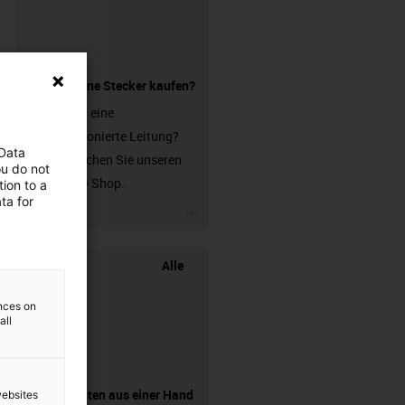
Leitung ohne Stecker kaufen?
Sie suchen eine
unkonfektionierte Leitung?
 Data
Dann besuchen Sie unseren
ou do not
chainflex® Shop.
ion to a
ta for
igus-icon-3arrow
Alle
ences on
all
Komponenten aus einer Hand
websites