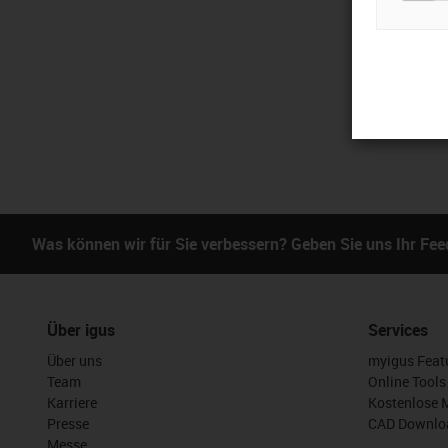
Was können wir für Sie verbessern? Geben Sie uns Ihr Fe
Über igus
Services
Über uns
myigus Feat
Team
Online Tools
Karriere
Kostenlose 
Presse
CAD Downloa
Messe