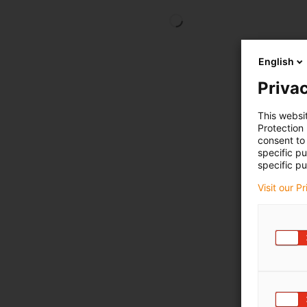
English
Privac
This websi
Protection
consent to 
specific p
specific pu
Visit our P