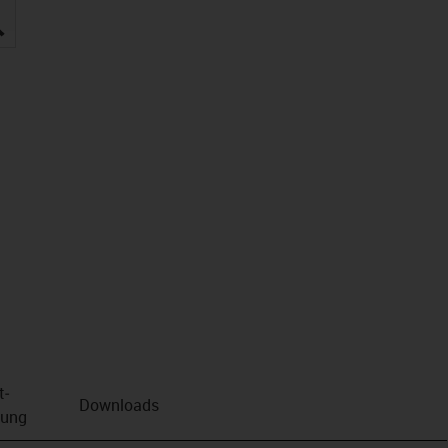
igus-icon-lupe
t­
Downloads
bung