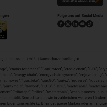
Newsletter abonnieren
ungen
Folge uns auf Social Media
ng
Impressum
AGB
Datenschutzeinstellungen
nge", "chains for cranes", "ConProtect", "cradle-chain", "CTD", "dryge
-loop", "energy chain", "energy chain systems", "enjoyneering", "e-skin
es what moves", "igus:bike", "igusGO", "igutex", "iguverse", "iguversu
", "print2mold", "Rawbot", "RBTX", "RCYL", "readycable", "readychain
lament", "tribotape", "triflex", "twisterchain", "when it moves, igus 
desrepublik Deutschland sowie in zahlreichen weiteren Ländern un
stigen Eigentumsrechte (z. B. eingetragene Marken oder anhängi