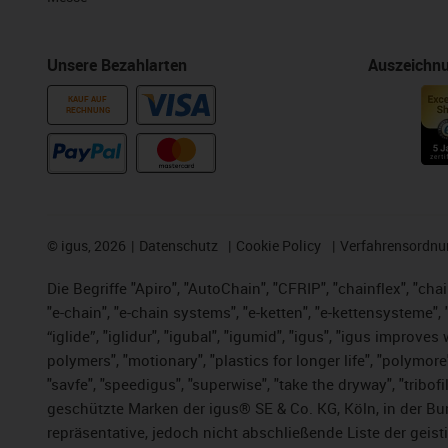
Unsere Bezahlarten
Auszeichn
KAUF AUF
RECHNUNG
©
igus, 2026
Datenschutz
Cookie Policy
Verfahrensordnu
Die Begriffe "Apiro", "AutoChain", "CFRIP", "chainflex", "chai
"e-chain", "e-chain systems", "e-ketten", "e-kettensysteme", "e
“iglide”, "iglidur", "igubal", "igumid", "igus", "igus improv
polymers", "motionary", "plastics for longer life", "polymore
"savfe", "speedigus", "superwise", "take the dryway", "tribofi
geschützte Marken der igus® SE & Co. KG, Köln, in der Bun
repräsentative, jedoch nicht abschließende Liste der gei