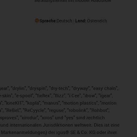
Beratungstermin mit mobiler Roadshow
Sprache:
Deutsch
Land:
Österreich
ar", "drylin", "dryspin", "dry-tech", "dryway", "easy chain",
", "e-spool", "fixflex", "flizz", "i.Cee", "ibow", "igear",
m", "kineKIT", "kopla", "manus", "motion plastics", "motion
", "ReBeL", "ReCyycle", "reguse", "robolink", "Rohbot",
improves", "xirodur", "xiros" und "yes" sind rechtlich
d internationalen Jurisdiktionen weltweit. Dies ist eine
ge Markenanmeldungen) der igus® SE & Co. KG oder ihrer