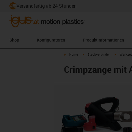
Versandfertig ab 24 Stunden
Shop
Konfiguratoren
Produktinformationen
igus-icon-arrow-right
igus-icon-arrow-right
igus-icon-a
Home
Steckverbinder
Werkzeu
Crimpzange mit A