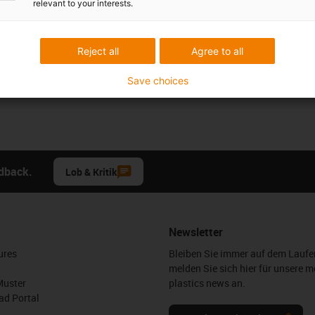
relevant to your interests.
Reject all
Agree to all
Save choices
edback.
Lob & Kritik
Newsletter
ures
Bleiben Sie immer auf dem Lauf
melden Sie sich hier für unsere m
Muster
plastics news an.
d Portal