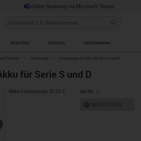
Online Beratung via Microsoft Teams
Branchen
Services
Unternehmen
rrow-right
igus-icon-arrow-right
igus-icon-arrow-right
g & Zubehör
Crimpzange
Crimpzange mit Akku für Serie S und D
kku für Serie S und D
igus-icon-copy-cl
Akku-Crimpzange, B131-C
Art-Nr.
igus-icon-lieferzeit
MAT0177854