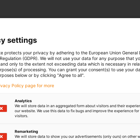
y settings
te protects your privacy by adhering to the European Union General
 Regulation (GDPR). We will not use your data for any purpose that y
and only to the extent not exceeding data which is necessary in relat
urpose(s) of processing. You can grant your consent(s) to use your da
rposes below or by clicking "Agree to all".
rivacy Policy page for more
Analytics
We will store data in an aggregated form about visitors and their experi
our website. We use this data to fix bugs and improve the experience for 
visitors.
Remarketing
We will store data to show you our advertisements (only ours) on other 