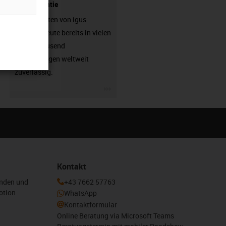
- mit Garantie
Energieketten von igus
arbeiten heute bereits in vielen
hunderttausend
Anwendungen weltweit
zuverlässig.
igus-icon-3arrow
Kontakt
enden und
+43 7662 57763
otion
WhatsApp
Kontaktformular
Online Beratung via Microsoft Teams