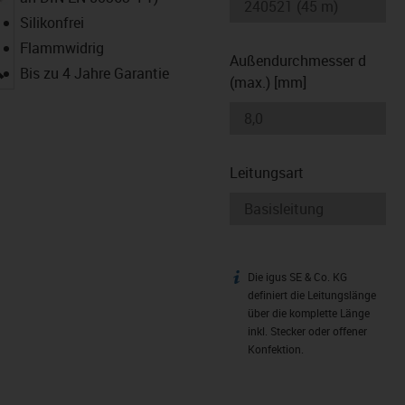
Silikonfrei
Flammwidrig
Außendurchmesser d
igus-icon-lupe
Bis zu 4 Jahre Garantie
(max.) [mm]
Leitungsart
Die igus SE & Co. KG
igus-icon-info
definiert die Leitungslänge
über die komplette Länge
inkl. Stecker oder offener
Konfektion.