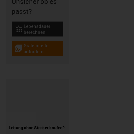
Unsicher ob es
passt?
Lebensdauer
igus-icon-lebensdauerrechner
berechnen
Gratismuster
igus-icon-gratismuster
anfordern
Leitung ohne Stecker kaufen?