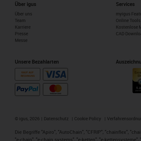
Über igus
Services
Über uns
myigus Feat
Team
Online Tools
Karriere
Kostenlose 
Presse
CAD Downloa
Messe
Unsere Bezahlarten
Auszeichn
KAUF AUF
RECHNUNG
©
igus, 2026
Datenschutz
Cookie Policy
Verfahrensordnu
Die Begriffe "Apiro", "AutoChain", "CFRIP", "chainflex", "chai
"e-chain", "e-chain systems", "e-ketten", "e-kettensysteme", "e