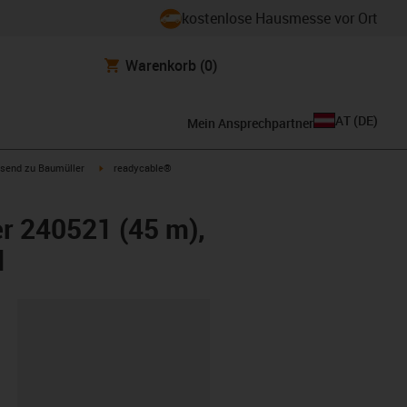
kostenlose Hausmesse vor Ort
Warenkorb
(0)
AT
(
DE
)
Mein Ansprechpartner
con-arrow-right
igus-icon-arrow-right
send zu Baumüller
readycable®
r 240521 (45 m),
d
ipboard