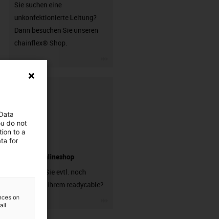
Sie suchen eine
unkonfektionierte Leitung?
Dann besuchen Sie unseren
chainflex® Shop.
igus-icon-3arrow
 Data
ou do not
ion to a
ta for
Stecker Onlineshop
Brauchen Sie evtl. noch
Stecker zu ihrem readycable?
ences on
igus-icon-3arrow
all