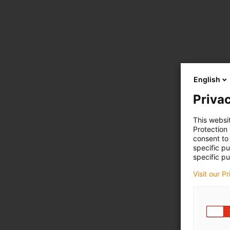
English
Privac
This websi
Protection
consent to 
specific p
specific pu
Visit our P