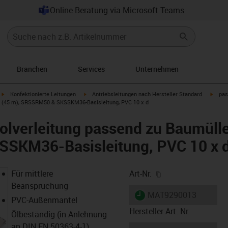
Online Beratung via Microsoft Teams
Branchen
Services
Unternehmen
igus-icon-arrow-right
igus-icon-arrow-right
igus-i
Konfektionierte Leitungen
Antriebsleitungen nach Hersteller Standard
pas
1 (45 m), SRSSRM50 & SKSSKM36-Basisleitung, PVC 10 x d
lverleitung passend zu Baumülle
SKM36-Basisleitung, PVC 10 x 
igus-icon-copy-cl
Für mittlere
Art-Nr.
Beanspruchung
igus-icon-lieferzeit
MAT9290013
PVC-Außenmantel
Hersteller Art. Nr.
Ölbeständig (in Anlehnung
an DIN EN 50363-4-1)