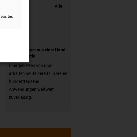
Alle
websites
Komponenten aus einer Hand
- mit Garantie
Energieketten von igus
arbeiten heute bereits in vielen
hunderttausend
Anwendungen weltweit
zuverlässig.
igus-icon-3arrow