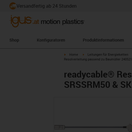
Versandfertig ab 24 Stunden
Shop
Konfiguratoren
Produktinformationen
igus-icon-arrow-right
igus-icon-arrow-right
Home
Leitungen für Energieketten
Resolverleitung passend zu Baumüller 24052
readycable® Reso
SRSSRM50 & SKS