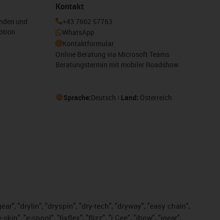
Kontakt
enden und
+43 7662 57763
otion
WhatsApp
Kontaktformular
Online Beratung via Microsoft Teams
Beratungstermin mit mobiler Roadshow
Sprache:
Deutsch
Land:
Österreich
ar", "drylin", "dryspin", "dry-tech", "dryway", "easy chain",
", "e-spool", "fixflex", "flizz", "i.Cee", "ibow", "igear",