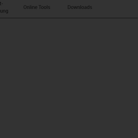
t­
Online Tools
Downloads
bung