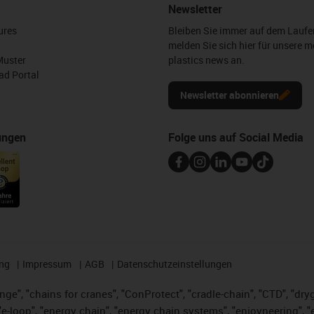
Newsletter
ures
Bleiben Sie immer auf dem Lauf
melden Sie sich hier für unsere m
Muster
plastics news an.
d Portal
Newsletter abonnieren
ungen
Folge uns auf Social Media
ng
Impressum
AGB
Datenschutzeinstellungen
nge", "chains for cranes", "ConProtect", "cradle-chain", "CTD", "dryge
-loop", "energy chain", "energy chain systems", "enjoyneering", "e-skin