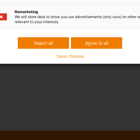
Remarketing
We will store data to show you our advertisements (only ours) on other 
relevant to your interests.
Reject all
Agree to all
Save choices