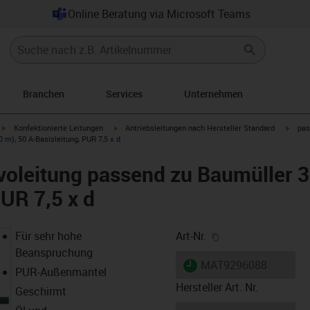
Online Beratung via Microsoft Teams
Branchen
Services
Unternehmen
igus-icon-arrow-right
igus-icon-arrow-right
igus-i
Konfektionierte Leitungen
Antriebsleitungen nach Hersteller Standard
pas
m), 50 A-Basisleitung, PUR 7,5 x d
oleitung passend zu Baumüller 3
PUR 7,5 x d
igus-icon-copy-cl
Für sehr hohe
Art-Nr.
Beanspruchung
igus-icon-lieferzeit
MAT9296088
PUR-Außenmantel
Hersteller Art. Nr.
Geschirmt