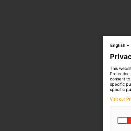
English
Privac
This websi
Protection
consent to 
specific p
specific pu
Visit our P