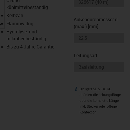
Öl-und
kühlmittelbeständig
Kerbzäh
Außendurchmesser d
igus-icon-lupe
Flammwidrig
(max.) [mm]
Hydrolyse- und
mikrobenbeständig
Bis zu 4 Jahre Garantie
Leitungsart
Die igus SE & Co. KG
igus-icon-info
definiert die Leitungslänge
über die komplette Länge
inkl. Stecker oder offener
Konfektion.