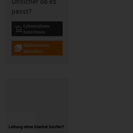
Unsicher ob es
passt?
Lebensdauer
igus-icon-lebensdauerrechner
berechnen
Gratismuster
igus-icon-gratismuster
anfordern
Leitung ohne Stecker kaufen?