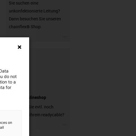
Sie suchen eine
unkonfektionierte Leitung?
Dann besuchen Sie unseren
chainflex® Shop.
igus-icon-3arrow
 Data
ou do not
ion to a
ta for
Stecker Onlineshop
Brauchen Sie evtl. noch
Stecker zu ihrem readycable?
ences on
igus-icon-3arrow
all