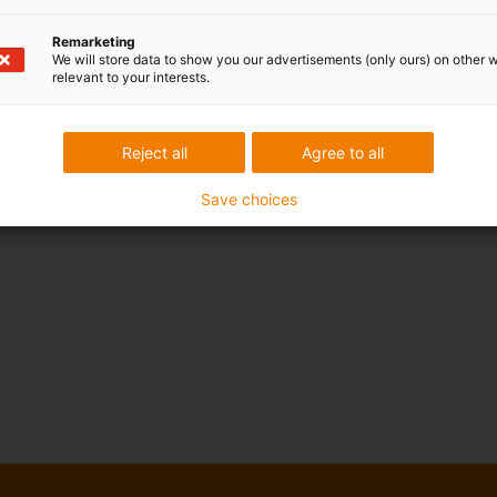
Remarketing
We will store data to show you our advertisements (only ours) on other 
relevant to your interests.
Reject all
Agree to all
Save choices