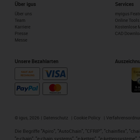
Über igus
Services
Über uns
myigus Feat
Team
Online Tools
Karriere
Kostenlose 
Presse
CAD Downloa
Messe
Unsere Bezahlarten
Auszeichn
KAUF AUF
RECHNUNG
©
igus, 2026
Datenschutz
Cookie Policy
Verfahrensordnu
Die Begriffe "Apiro", "AutoChain", "CFRIP", "chainflex", "chai
"e-chain", "e-chain systems", "e-ketten", "e-kettensysteme", "e