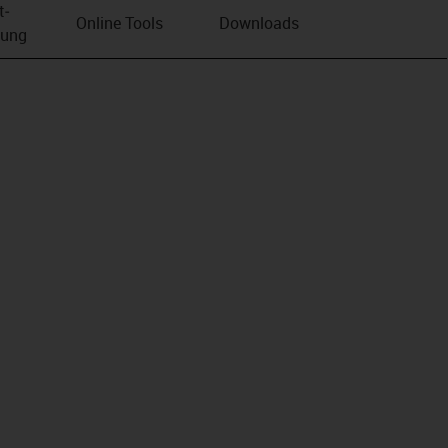
t­
Online Tools
Downloads
bung