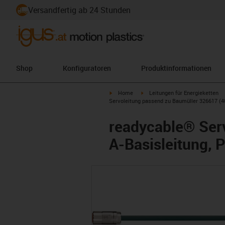
Versandfertig ab 24 Stunden
Shop
Konfiguratoren
Produktinformationen
igus-icon-arrow-right
igus-icon-arrow-right
Home
Leitungen für Energieketten
Servoleitung passend zu Baumüller 326617 (40 
readycable® Serv
A-Basisleitung, 