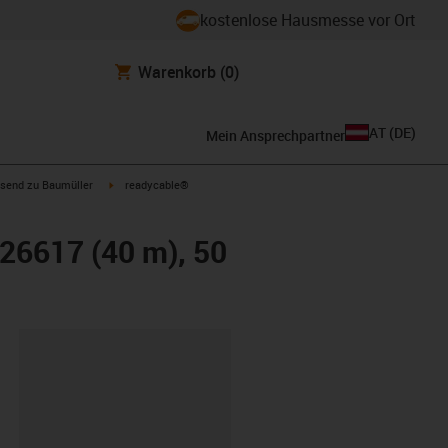
kostenlose Hausmesse vor Ort
Warenkorb
(0)
AT
(
DE
)
Mein Ansprechpartner
con-arrow-right
igus-icon-arrow-right
send zu Baumüller
readycable®
26617 (40 m), 50
ipboard