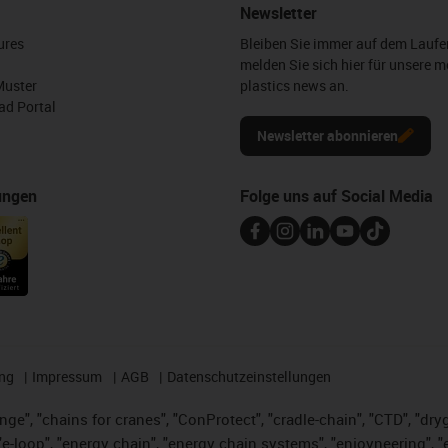
Newsletter
ures
Bleiben Sie immer auf dem Lauf
melden Sie sich hier für unsere m
Muster
plastics news an.
d Portal
Newsletter abonnieren
ungen
Folge uns auf Social Media
ng
Impressum
AGB
Datenschutzeinstellungen
nge", "chains for cranes", "ConProtect", "cradle-chain", "CTD", "dryge
-loop", "energy chain", "energy chain systems", "enjoyneering", "e-skin