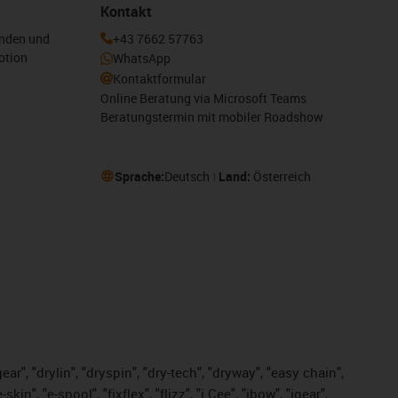
Kontakt
enden und
+43 7662 57763
otion
WhatsApp
Kontaktformular
Online Beratung via Microsoft Teams
Beratungstermin mit mobiler Roadshow
Sprache:
Deutsch
Land:
Österreich
ar", "drylin", "dryspin", "dry-tech", "dryway", "easy chain",
", "e-spool", "fixflex", "flizz", "i.Cee", "ibow", "igear",