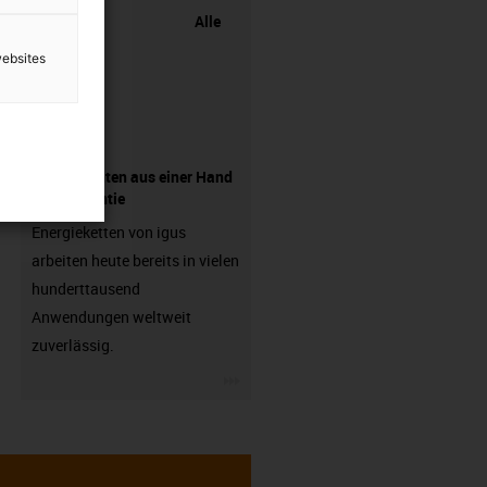
Alle
websites
Komponenten aus einer Hand
- mit Garantie
Energieketten von igus
arbeiten heute bereits in vielen
hunderttausend
Anwendungen weltweit
zuverlässig.
igus-icon-3arrow