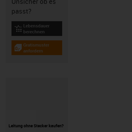
Unsicher ob es
passt?
Lebensdauer
igus-icon-lebensdauerrechner
berechnen
Gratismuster
igus-icon-gratismuster
anfordern
Leitung ohne Stecker kaufen?