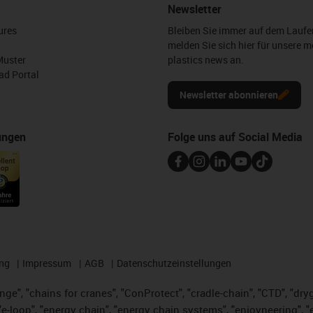
Newsletter
ures
Bleiben Sie immer auf dem Lauf
melden Sie sich hier für unsere m
Muster
plastics news an.
d Portal
Newsletter abonnieren
ungen
Folge uns auf Social Media
ng
Impressum
AGB
Datenschutzeinstellungen
nge", "chains for cranes", "ConProtect", "cradle-chain", "CTD", "dryge
-loop", "energy chain", "energy chain systems", "enjoyneering", "e-skin