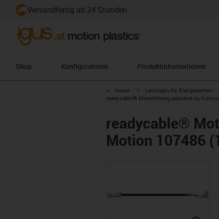
Versandfertig ab 24 Stunden
Shop
Konfiguratoren
Produktinformationen
igus-icon-arrow-right
igus-icon-arrow-right
Home
Leitungen für Energieketten
readycable® Motorleitung passend zu Kollmorg
readycable® Mot
Motion 107486 (1