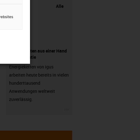
Alle
websites
Komponenten aus einer Hand
- mit Garantie
Energieketten von igus
arbeiten heute bereits in vielen
hunderttausend
Anwendungen weltweit
zuverlässig.
igus-icon-3arrow