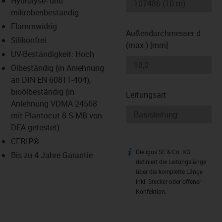
Hydrolyse- und
-icon-lupe
-icon-lupe
mikrobenbeständig
Flammwidrig
Außendurchmesser d
Silikonfrei
(max.) [mm]
UV-Beständigkeit: Hoch
Ölbeständig (in Anlehnung
an DIN EN 60811-404),
bioölbeständig (in
Leitungsart
Anlehnung VDMA 24568
mit Plantocut 8 S-MB von
DEA getestet)
CFRIP®
Die igus SE & Co. KG
igus-icon-info
Bis zu 4 Jahre Garantie
definiert die Leitungslänge
über die komplette Länge
inkl. Stecker oder offener
Konfektion.