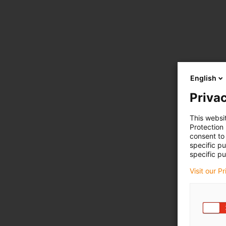
English
Privac
This websi
Protection
consent to 
specific p
specific pu
Visit our P