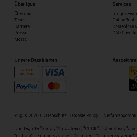
Über igus
Services
Über uns
myigus Feat
Team
Online Tools
Karriere
Kostenlose 
Presse
CAD Downloa
Messe
Unsere Bezahlarten
Auszeichn
KAUF AUF
RECHNUNG
©
igus, 2026
Datenschutz
Cookie Policy
Verfahrensordnu
Die Begriffe "Apiro", "AutoChain", "CFRIP", "chainflex", "chai
"e-chain", "e-chain systems", "e-ketten", "e-kettensysteme", "e