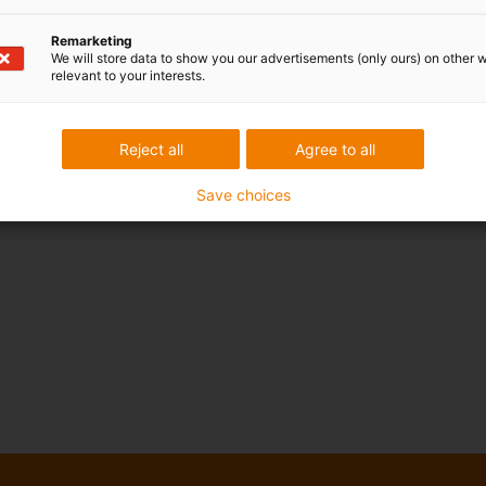
Remarketing
We will store data to show you our advertisements (only ours) on other 
relevant to your interests.
Reject all
Agree to all
Save choices