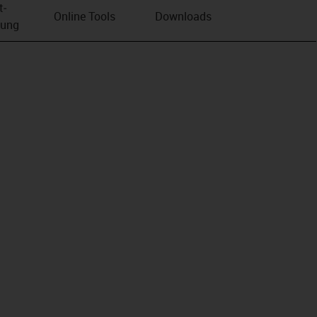
t­
Online Tools
Downloads
bung