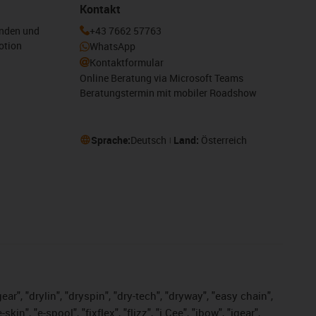
Kontakt
enden und
+43 7662 57763
otion
WhatsApp
Kontaktformular
Online Beratung via Microsoft Teams
Beratungstermin mit mobiler Roadshow
Sprache:
Deutsch
Land:
Österreich
ar", "drylin", "dryspin", "dry-tech", "dryway", "easy chain",
", "e-spool", "fixflex", "flizz", "i.Cee", "ibow", "igear",