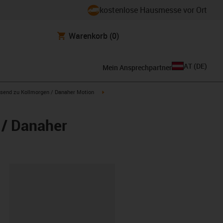
kostenlose Hausmesse vor Ort
Warenkorb
(0)
AT
(
DE
)
Mein Ansprechpartner
con-arrow-right
igus-icon-arrow-right
send zu Kollmorgen / Danaher Motion
 / Danaher
ipboard