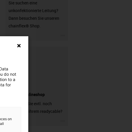
Sie suchen eine
unkonfektionierte Leitung?
Dann besuchen Sie unseren
chainflex® Shop.
igus-icon-3arrow
 Data
ou do not
ion to a
ta for
Stecker Onlineshop
Brauchen Sie evtl. noch
Stecker zu ihrem readycable?
ences on
igus-icon-3arrow
all