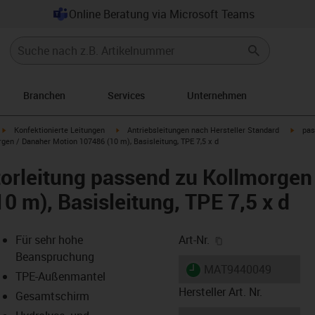
Online Beratung via Microsoft Teams
Branchen
Services
Unternehmen
igus-icon-arrow-right
igus-icon-arrow-right
igus-i
Konfektionierte Leitungen
Antriebsleitungen nach Hersteller Standard
pas
en / Danaher Motion 107486 (10 m), Basisleitung, TPE 7,5 x d
orleitung passend zu Kollmorgen
0 m), Basisleitung, TPE 7,5 x d
igus-icon-copy-cl
Für sehr hohe
Art-Nr.
Beanspruchung
igus-icon-lieferzeit
MAT9440049
TPE-Außenmantel
Hersteller Art. Nr.
Gesamtschirm