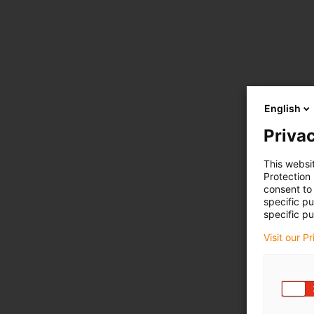
English
Privac
This websi
Protection
consent to 
specific p
specific pu
Visit our P