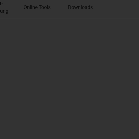
t­
Online Tools
Downloads
bung