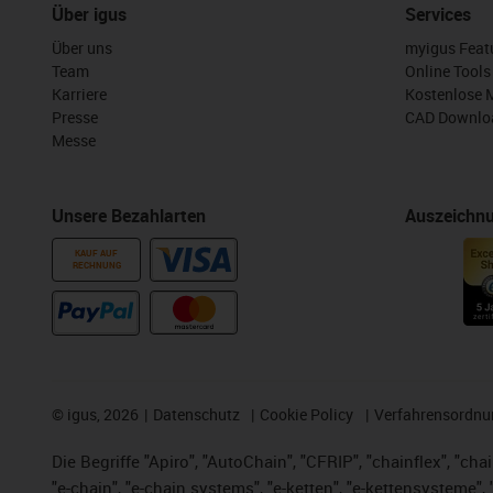
Über igus
Services
Über uns
myigus Feat
Team
Online Tools
Karriere
Kostenlose 
Presse
CAD Downloa
Messe
Unsere Bezahlarten
Auszeichn
KAUF AUF
RECHNUNG
©
igus, 2026
Datenschutz
Cookie Policy
Verfahrensordnu
Die Begriffe "Apiro", "AutoChain", "CFRIP", "chainflex", "chai
"e-chain", "e-chain systems", "e-ketten", "e-kettensysteme", "e