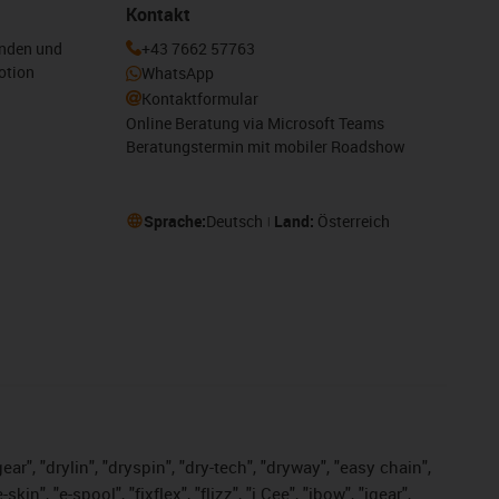
Kontakt
enden und
+43 7662 57763
otion
WhatsApp
Kontaktformular
Online Beratung via Microsoft Teams
Beratungstermin mit mobiler Roadshow
Sprache:
Deutsch
Land:
Österreich
ar", "drylin", "dryspin", "dry-tech", "dryway", "easy chain",
", "e-spool", "fixflex", "flizz", "i.Cee", "ibow", "igear",