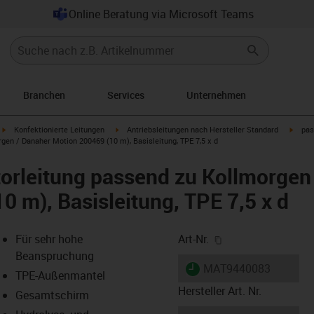
Online Beratung via Microsoft Teams
Branchen
Services
Unternehmen
igus-icon-arrow-right
igus-icon-arrow-right
igus-i
Konfektionierte Leitungen
Antriebsleitungen nach Hersteller Standard
pas
en / Danaher Motion 200469 (10 m), Basisleitung, TPE 7,5 x d
orleitung passend zu Kollmorgen
0 m), Basisleitung, TPE 7,5 x d
igus-icon-copy-cl
Für sehr hohe
Art-Nr.
Beanspruchung
igus-icon-lieferzeit
MAT9440083
TPE-Außenmantel
Hersteller Art. Nr.
Gesamtschirm