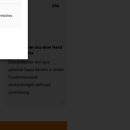
Alle
websites
Komponenten aus einer Hand
- mit Garantie
Energieketten von igus
arbeiten heute bereits in vielen
hunderttausend
Anwendungen weltweit
zuverlässig.
igus-icon-3arrow