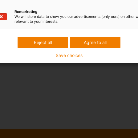
Remarketing
We will store data to show you our advertisements (only ours) on other 
relevant to your interests.
Reject all
Agree to all
Save choices