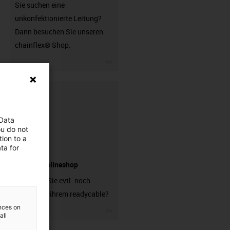
Sie suchen eine
unkonfektionierte Leitung?
Dann besuchen Sie unseren
chainflex® Shop.
igus-icon-3arrow
 Data
ou do not
ion to a
ta for
Stecker Onlineshop
Brauchen Sie evtl. noch
Stecker zu ihrem readycable?
ences on
igus-icon-3arrow
all