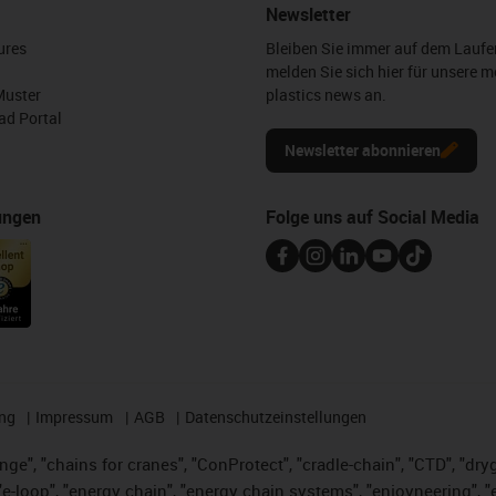
Newsletter
ures
Bleiben Sie immer auf dem Lauf
melden Sie sich hier für unsere m
Muster
plastics news an.
d Portal
Newsletter abonnieren
ungen
Folge uns auf Social Media
ng
Impressum
AGB
Datenschutzeinstellungen
nge", "chains for cranes", "ConProtect", "cradle-chain", "CTD", "dryge
-loop", "energy chain", "energy chain systems", "enjoyneering", "e-skin