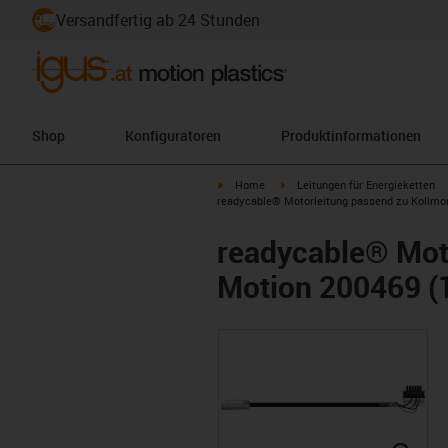
Versandfertig ab 24 Stunden
Shop
Konfiguratoren
Produktinformationen
igus-icon-arrow-right
igus-icon-arrow-right
Home
Leitungen für Energieketten
readycable® Motorleitung passend zu Kollmorg
readycable® Mot
Motion 200469 (1