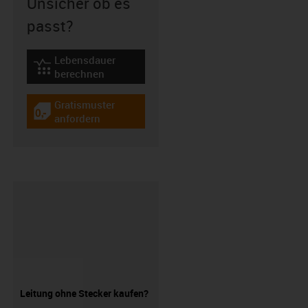
Unsicher ob es
passt?
Lebensdauer
igus-icon-lebensdauerrechner
berechnen
Gratismuster
igus-icon-gratismuster
anfordern
Leitung ohne Stecker kaufen?