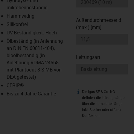
Hydrolyse- und
-icon-lupe
-icon-lupe
mikrobenbeständig
Flammwidrig
Außendurchmesser d
Silikonfrei
(max.) [mm]
UV-Beständigkeit: Hoch
Ölbeständig (in Anlehnung
an DIN EN 60811-404),
bioölbeständig (in
Leitungsart
Anlehnung VDMA 24568
mit Plantocut 8 S-MB von
DEA getestet)
CFRIP®
Die igus SE & Co. KG
igus-icon-info
Bis zu 4 Jahre Garantie
definiert die Leitungslänge
über die komplette Länge
inkl. Stecker oder offener
Konfektion.