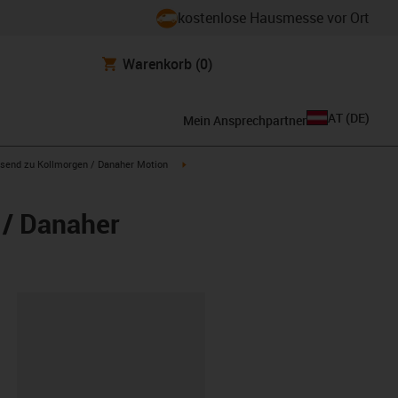
kostenlose Hausmesse vor Ort
Warenkorb
(0)
AT
(
DE
)
Mein Ansprechpartner
con-arrow-right
igus-icon-arrow-right
send zu Kollmorgen / Danaher Motion
 / Danaher
ipboard