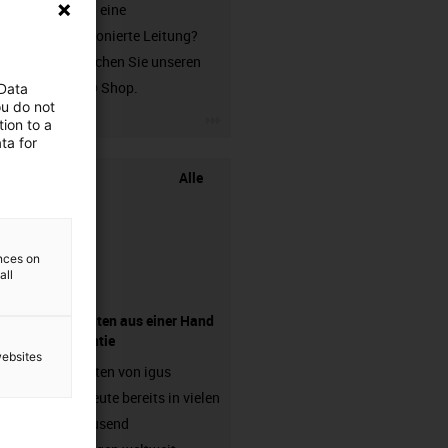
Sie suchen eine
unkonfektionierte Leitung?
Dann besuchen Sie unseren
chainflex® Shop.
 Data
ou do not
igus-icon-3arrow
ion to a
ta for
Alle
ences on
all
Komponenten aus einer Hand
- mit Garantie
websites
Energieketten von igus
arbeiten heute bereits in vielen
hunderttausend