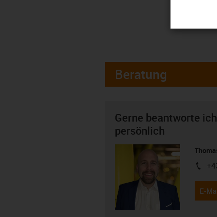
Beratung
Gerne beantworte ich
persönlich
Thomas
+4
igus-i
E-Mai