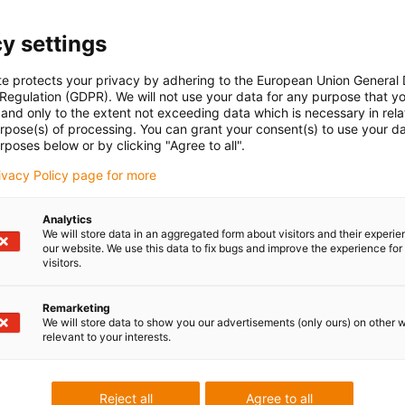
y settings
te protects your privacy by adhering to the European Union General
 Regulation (GDPR). We will not use your data for any purpose that y
and only to the extent not exceeding data which is necessary in relat
urpose(s) of processing. You can grant your consent(s) to use your da
rposes below or by clicking "Agree to all".
rivacy Policy page for more
Analytics
We will store data in an aggregated form about visitors and their experi
our website. We use this data to fix bugs and improve the experience for 
visitors.
Remarketing
We will store data to show you our advertisements (only ours) on other 
relevant to your interests.
Reject all
Agree to all