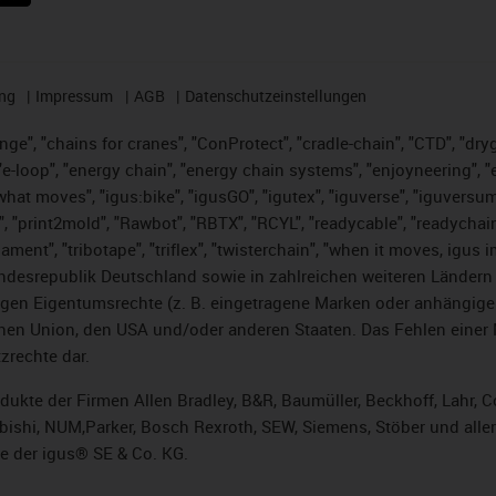
ng
Impressum
AGB
Datenschutzeinstellungen
nge", "chains for cranes", "ConProtect", "cradle-chain", "CTD", "dryge
-loop", "energy chain", "energy chain systems", "enjoyneering", "e-skin
es what moves", "igus:bike", "igusGO", "igutex", "iguverse", "iguversu
", "print2mold", "Rawbot", "RBTX", "RCYL", "readycable", "readychain
lament", "tribotape", "triflex", "twisterchain", "when it moves, igus 
desrepublik Deutschland sowie in zahlreichen weiteren Ländern un
stigen Eigentumsrechte (z. B. eingetragene Marken oder anhängi
n Union, den USA und/oder anderen Staaten. Das Fehlen einer Ma
zrechte dar.
rodukte der Firmen Allen Bradley, B&R, Baumüller, Beckhoff, Lahr
subishi, NUM,Parker, Bosch Rexroth, SEW, Siemens, Stöber und alle
e der igus® SE & Co. KG.