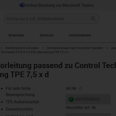
Online Beratung via Microsoft Teams
Branchen
Services
Unternehmen
igus-icon-arrow-right
igus-icon-arrow-right
igus-i
Konfektionierte Leitungen
Antriebsleitungen nach Hersteller Standard
pas
Techniques PS B A F A XXX, Basisleitung TPE 7,5 x d
rleitung passend zu Control Tec
ng TPE 7,5 x d
igus-icon-copy-cl
Für sehr hohe
Art-Nr.
Beanspruchung
igus-icon-lieferzeit
MAT9540005
TPE-Außenmantel
Hersteller Art. Nr.
Gesamtschirm