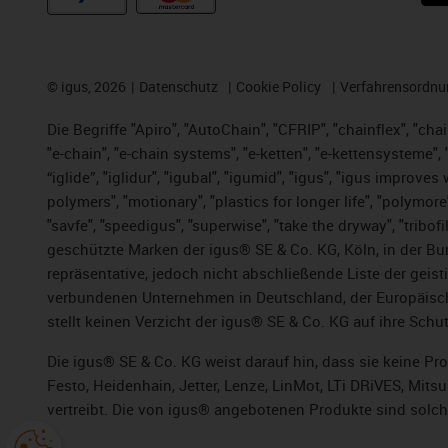
©
igus, 2026
Datenschutz
Cookie Policy
Verfahrensordnu
Die Begriffe "Apiro", "AutoChain", "CFRIP", "chainflex", "chai
"e-chain", "e-chain systems", "e-ketten", "e-kettensysteme", "e
“iglide”, "iglidur", "igubal", "igumid", "igus", "igus improv
polymers", "motionary", "plastics for longer life", "polymore
"savfe", "speedigus", "superwise", "take the dryway", "tribofi
geschützte Marken der igus® SE & Co. KG, Köln, in der Bun
repräsentative, jedoch nicht abschließende Liste der gei
verbundenen Unternehmen in Deutschland, der Europäische
stellt keinen Verzicht der igus® SE & Co. KG auf ihre Schut
Die igus® SE & Co. KG weist darauf hin, dass sie keine P
Festo, Heidenhain, Jetter, Lenze, LinMot, LTi DRiVES, Mit
vertreibt. Die von igus® angebotenen Produkte sind solch