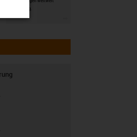
Anwendungen weltweit
zuverlässig.
igus-icon-3arrow
rung
r
r