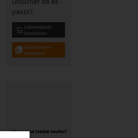
Unsicher ob es
passt?
Lebensdauer
igus-icon-lebensdauerrechner
berechnen
Gratismuster
igus-icon-gratismuster
anfordern
Leitung ohne Stecker kaufen?