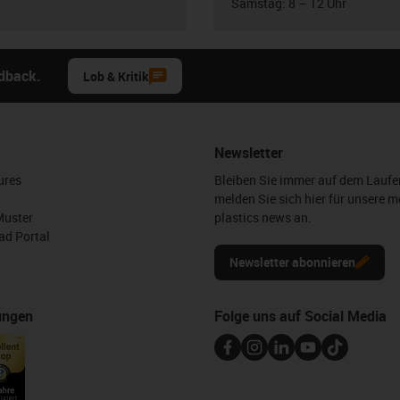
Samstag: 8 – 12 Uhr
edback.
Lob & Kritik
Newsletter
ures
Bleiben Sie immer auf dem Lauf
melden Sie sich hier für unsere m
Muster
plastics news an.
d Portal
Newsletter abonnieren
ungen
Folge uns auf Social Media