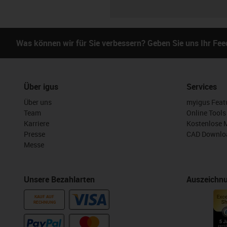
Was können wir für Sie verbessern? Geben Sie uns Ihr Fe
Über igus
Services
Über uns
myigus Feat
Team
Online Tools
Karriere
Kostenlose 
Presse
CAD Downloa
Messe
Unsere Bezahlarten
Auszeichn
KAUF AUF
RECHNUNG