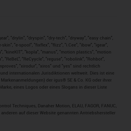
ar", "drylin", "dryspin", "dry-tech", "dryway", "easy chain",
", "e-spool", "fixflex", "flizz", "i.Cee", "ibow", "igear",
m", "kineKIT", "kopla", "manus", "motion plastics", "motion
", "ReBeL", "ReCyycle", "reguse", "robolink", "Rohbot",
improves", "xirodur", "xiros" und "yes" sind rechtlich
d internationalen Jurisdiktionen weltweit. Dies ist eine
ge Markenanmeldungen) der igus® SE & Co. KG oder ihrer
rke, eines Logos oder eines Slogans in dieser Liste
, Control Techniques, Danaher Motion, ELAU, FAGOR, FANUC,
r anderen auf dieser Website genannten Antriebshersteller