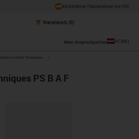
kostenlose Hausmesse vor Ort
Warenkorb
(0)
AT
(
DE
)
Mein Ansprechpartner
con-arrow-right
igus-icon-arrow-right
send zu Control Techniques
hniques PS B A F
ipboard