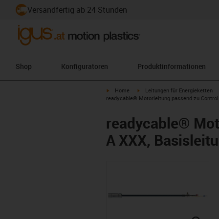
Versandfertig ab 24 Stunden
Shop
Konfiguratoren
Produktinformationen
igus-icon-arrow-right
igus-icon-arrow-right
Home
Leitungen für Energieketten
readycable® Motorleitung passend zu Control 
readycable® Moto
A XXX, Basisleitu