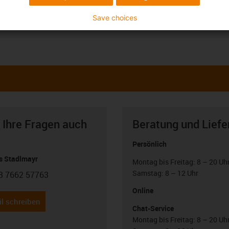
Save choices
 Ihre Fragen auch
Beratung und Liefe
Persönlich
 Stadlmayr
Montag bis Freitag: 8 – 20 Uh
Samstag: 8 – 12 Uhr
3 7662 57763
con-phone
Online
l schreiben
Chat-Service
Montag bis Freitag: 8 – 20 Uh