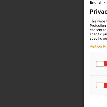
English
Privac
This websi
Protection
consent to 
specific p
specific pu
Visit our P