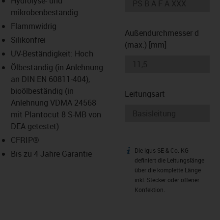
Hydrolyse- und
-icon-lupe
-icon-lupe
mikrobenbeständig
Flammwidrig
Außendurchmesser d
Silikonfrei
(max.) [mm]
UV-Beständigkeit: Hoch
Ölbeständig (in Anlehnung
an DIN EN 60811-404),
bioölbeständig (in
Leitungsart
Anlehnung VDMA 24568
mit Plantocut 8 S-MB von
DEA getestet)
CFRIP®
Die igus SE & Co. KG
igus-icon-info
Bis zu 4 Jahre Garantie
definiert die Leitungslänge
über die komplette Länge
inkl. Stecker oder offener
Konfektion.