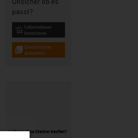
Unsicher ob es
passt?
Lebensdauer
igus-icon-lebensdauerrechner
berechnen
Gratismuster
igus-icon-gratismuster
anfordern
Leitung ohne Stecker kaufen?