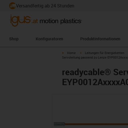
Versandfertig ab 24 Stunden
Shop
Konfiguratoren
Produktinformationen
igus-icon-arrow-right
igus-icon-arrow-right
Home
Leitungen für Energieketten
Servoleitung passend zu Lenze EYP0012Axxxx
readycable® Ser
EYP0012AxxxxA00