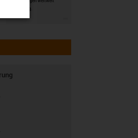
Anwendungen weltweit
zuverlässig.
igus-icon-3arrow
rung
r
r