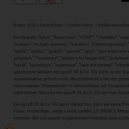
©
igus, 2026
Datenschutz
Cookie Policy
Verfahrensordnu
Die Begriffe "Apiro", "AutoChain", "CFRIP", "chainflex", "chai
"e-chain", "e-chain systems", "e-ketten", "e-kettensysteme", "e
“iglide”, "iglidur", "igubal", "igumid", "igus", "igus improv
polymers", "motionary", "plastics for longer life", "polymore
"savfe", "speedigus", "superwise", "take the dryway", "tribofi
geschützte Marken der igus® SE & Co. KG, Köln, in der Bun
repräsentative, jedoch nicht abschließende Liste der gei
verbundenen Unternehmen in Deutschland, der Europäische
stellt keinen Verzicht der igus® SE & Co. KG auf ihre Schut
Die igus® SE & Co. KG weist darauf hin, dass sie keine P
Festo, Heidenhain, Jetter, Lenze, LinMot, LTi DRiVES, Mit
vertreibt. Die von igus® angebotenen Produkte sind solch