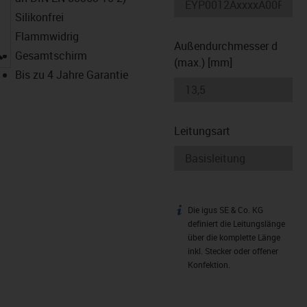
Silikonfrei
Flammwidrig
Außendurchmesser d
igus-icon-lupe
Gesamtschirm
(max.) [mm]
Bis zu 4 Jahre Garantie
Leitungsart
Die igus SE & Co. KG
igus-icon-info
definiert die Leitungslänge
über die komplette Länge
inkl. Stecker oder offener
Konfektion.