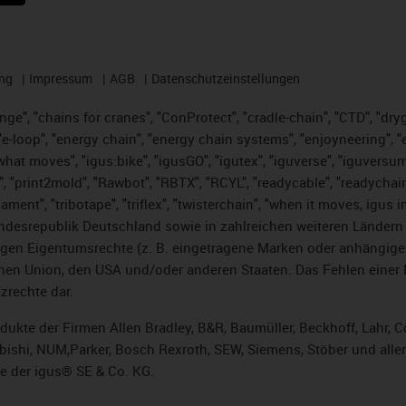
ng
Impressum
AGB
Datenschutzeinstellungen
nge", "chains for cranes", "ConProtect", "cradle-chain", "CTD", "dryge
-loop", "energy chain", "energy chain systems", "enjoyneering", "e-skin
es what moves", "igus:bike", "igusGO", "igutex", "iguverse", "iguversu
", "print2mold", "Rawbot", "RBTX", "RCYL", "readycable", "readychain
lament", "tribotape", "triflex", "twisterchain", "when it moves, igus 
desrepublik Deutschland sowie in zahlreichen weiteren Ländern un
stigen Eigentumsrechte (z. B. eingetragene Marken oder anhängi
n Union, den USA und/oder anderen Staaten. Das Fehlen einer Ma
zrechte dar.
rodukte der Firmen Allen Bradley, B&R, Baumüller, Beckhoff, Lahr
subishi, NUM,Parker, Bosch Rexroth, SEW, Siemens, Stöber und alle
e der igus® SE & Co. KG.