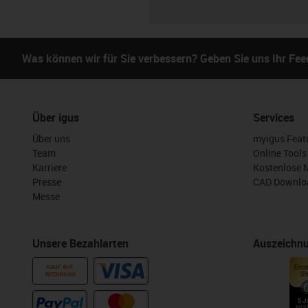
Was können wir für Sie verbessern? Geben Sie uns Ihr Fe
Über igus
Services
Über uns
myigus Feat
Team
Online Tools
Karriere
Kostenlose 
Presse
CAD Downloa
Messe
Unsere Bezahlarten
Auszeichn
KAUF AUF
RECHNUNG