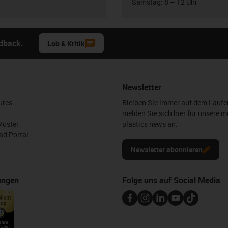
Samstag: 8 – 12 Uhr
edback.
Lob & Kritik
Newsletter
ures
Bleiben Sie immer auf dem Lauf
melden Sie sich hier für unsere m
Muster
plastics news an.
d Portal
Newsletter abonnieren
ungen
Folge uns auf Social Media