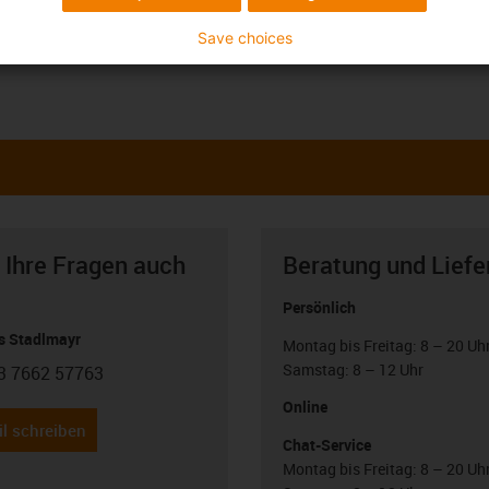
Save choices
 Ihre Fragen auch
Beratung und Liefe
Persönlich
 Stadlmayr
Montag bis Freitag: 8 – 20 Uh
Samstag: 8 – 12 Uhr
3 7662 57763
con-phone
Online
l schreiben
Chat-Service
Montag bis Freitag: 8 – 20 Uh