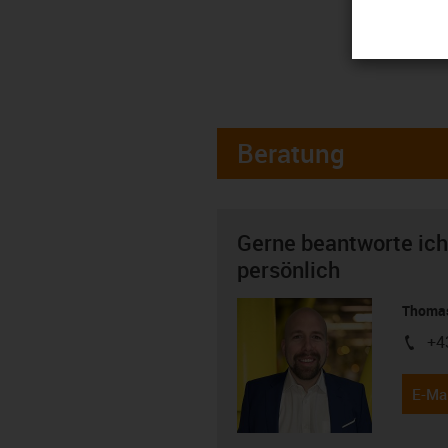
Beratung
Gerne beantworte ich
persönlich
Thomas
+4
igus-i
E-Mai