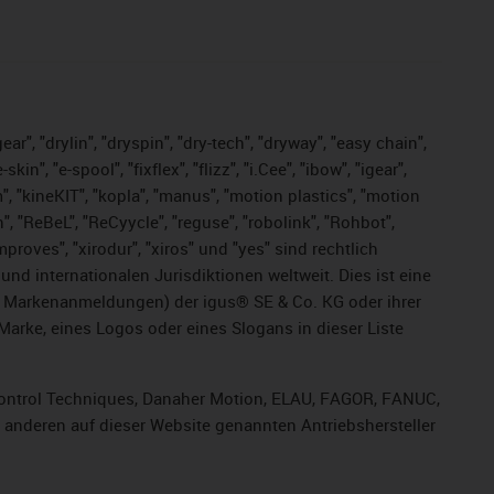
ar", "drylin", "dryspin", "dry-tech", "dryway", "easy chain",
", "e-spool", "fixflex", "flizz", "i.Cee", "ibow", "igear",
m", "kineKIT", "kopla", "manus", "motion plastics", "motion
", "ReBeL", "ReCyycle", "reguse", "robolink", "Rohbot",
improves", "xirodur", "xiros" und "yes" sind rechtlich
d internationalen Jurisdiktionen weltweit. Dies ist eine
ge Markenanmeldungen) der igus® SE & Co. KG oder ihrer
rke, eines Logos oder eines Slogans in dieser Liste
, Control Techniques, Danaher Motion, ELAU, FAGOR, FANUC,
r anderen auf dieser Website genannten Antriebshersteller