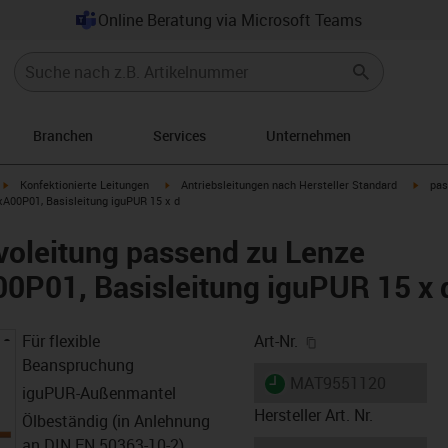
Online Beratung via Microsoft Teams
Branchen
Services
Unternehmen
igus-icon-arrow-right
igus-icon-arrow-right
igus-i
Konfektionierte Leitungen
Antriebsleitungen nach Hersteller Standard
pas
A00P01, Basisleitung iguPUR 15 x d
voleitung passend zu Lenze
P01, Basisleitung iguPUR 15 x 
igus-icon-copy-cl
Für flexible
Art-Nr.
Beanspruchung
igus-icon-lieferzeit
MAT9551120
iguPUR-Außenmantel
Hersteller Art. Nr.
Ölbeständig (in Anlehnung
an DIN EN 50363-10-2)