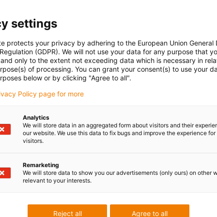
y settings
te protects your privacy by adhering to the European Union General
 Regulation (GDPR). We will not use your data for any purpose that y
and only to the extent not exceeding data which is necessary in relat
urpose(s) of processing. You can grant your consent(s) to use your da
rposes below or by clicking "Agree to all".
rivacy Policy page for more
Analytics
We will store data in an aggregated form about visitors and their experi
our website. We use this data to fix bugs and improve the experience for 
visitors.
Remarketing
We will store data to show you our advertisements (only ours) on other 
relevant to your interests.
Reject all
Agree to all