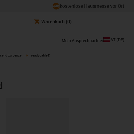
kostenlose Hausmesse vor Ort
Warenkorb
(0)
AT
(
DE
)
Mein Ansprechpartner
con-arrow-right
igus-icon-arrow-right
send zu Lenze
readycable®
d
ipboard