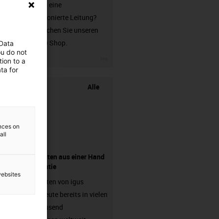
Sie suchen eine
unkonfektionierte Leitung?
Dann besuchen Sie unseren
chainflex® Shop.
 Data
ou do not
igus-icon-3arrow
ion to a
ta for
Alle
ences on
all
Komponenten aus einer Hand
- mit Garantie
websites
Energieketten von igus
arbeiten heute bereits in vielen
hunderttausend