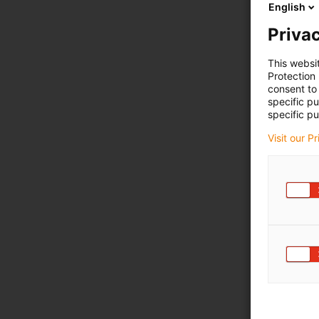
English
Privac
This websi
Protection
consent to 
specific p
specific pu
Visit our P