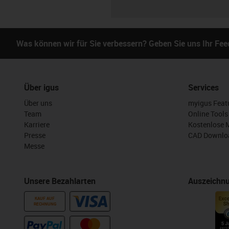
Was können wir für Sie verbessern? Geben Sie uns Ihr Fe
Über igus
Services
Über uns
myigus Feat
Team
Online Tools
Karriere
Kostenlose 
Presse
CAD Downloa
Messe
Unsere Bezahlarten
Auszeichn
KAUF AUF
RECHNUNG