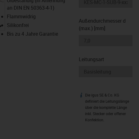
Ölbeständig (in Anlehnung
an DIN EN 50363-4-1)
Flammwidrig
Außendurchmesser d
igus-icon-lupe
Silikonfrei
(max.) [mm]
Bis zu 4 Jahre Garantie
Leitungsart
Die igus SE & Co. KG
igus-icon-info
definiert die Leitungslänge
über die komplette Länge
inkl. Stecker oder offener
Konfektion.