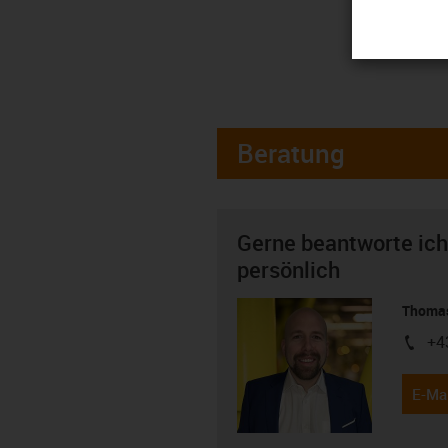
Beratung
Gerne beantworte ich
persönlich
Thomas
+4
igus-i
E-Mai