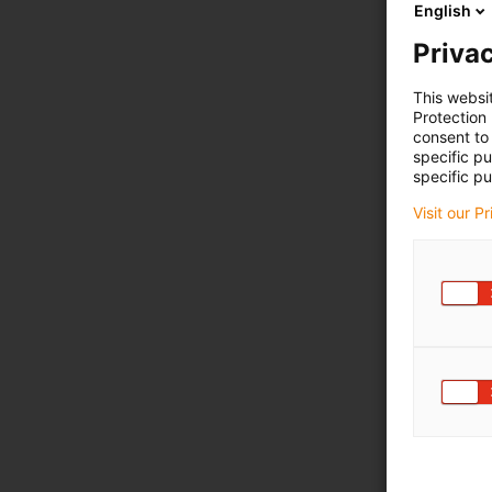
English
Privac
This websi
Protection
consent to 
specific p
specific pu
Visit our P