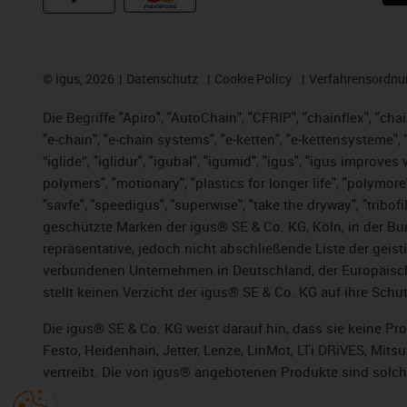
©
igus, 2026
Datenschutz
Cookie Policy
Verfahrensordnu
Die Begriffe "Apiro", "AutoChain", "CFRIP", "chainflex", "chai
"e-chain", "e-chain systems", "e-ketten", "e-kettensysteme", "e
“iglide”, "iglidur", "igubal", "igumid", "igus", "igus improv
polymers", "motionary", "plastics for longer life", "polymore
"savfe", "speedigus", "superwise", "take the dryway", "tribofi
geschützte Marken der igus® SE & Co. KG, Köln, in der Bun
repräsentative, jedoch nicht abschließende Liste der gei
verbundenen Unternehmen in Deutschland, der Europäische
stellt keinen Verzicht der igus® SE & Co. KG auf ihre Schut
Die igus® SE & Co. KG weist darauf hin, dass sie keine P
Festo, Heidenhain, Jetter, Lenze, LinMot, LTi DRiVES, Mit
vertreibt. Die von igus® angebotenen Produkte sind solch