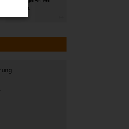
Anwendungen weltweit
zuverlässig.
igus-icon-3arrow
rung
r
r