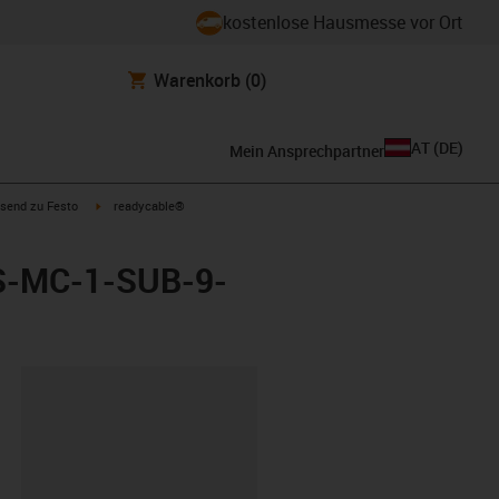
kostenlose Hausmesse vor Ort
Warenkorb
(0)
AT
(
DE
)
Mein Ansprechpartner
con-arrow-right
igus-icon-arrow-right
send zu Festo
readycable®
ES-MC-1-SUB-9-
ipboard