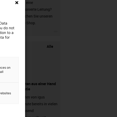
Sie suchen eine
unkonfektionierte Leitung?
Dann besuchen Sie unseren
chainflex® Shop.
 Data
ou do not
igus-icon-3arrow
ion to a
ta for
Alle
ences on
all
Komponenten aus einer Hand
- mit Garantie
websites
Energieketten von igus
arbeiten heute bereits in vielen
hunderttausend