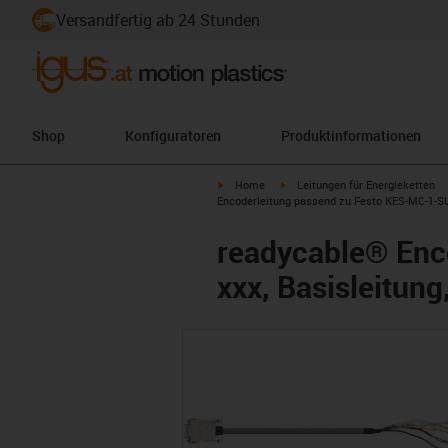
Versandfertig ab 24 Stunden
Shop
Konfiguratoren
Produktinformationen
igus-icon-arrow-right
igus-icon-arrow-right
Home
Leitungen für Energieketten
Encoderleitung passend zu Festo KES-MC-1-SUB
readycable® Enc
xxx, Basisleitung