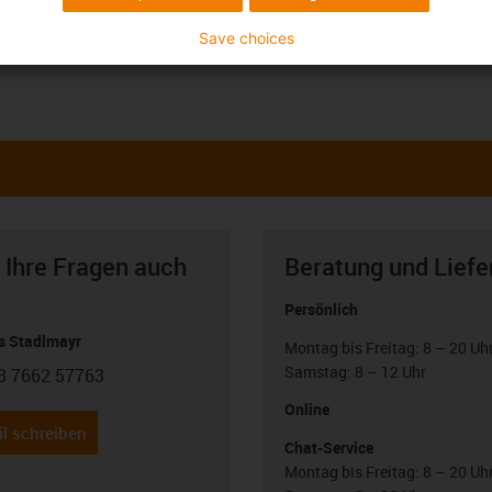
Save choices
 Ihre Fragen auch
Beratung und Liefe
Persönlich
 Stadlmayr
Montag bis Freitag: 8 – 20 Uh
Samstag: 8 – 12 Uhr
3 7662 57763
con-phone
Online
l schreiben
Chat-Service
Montag bis Freitag: 8 – 20 Uh