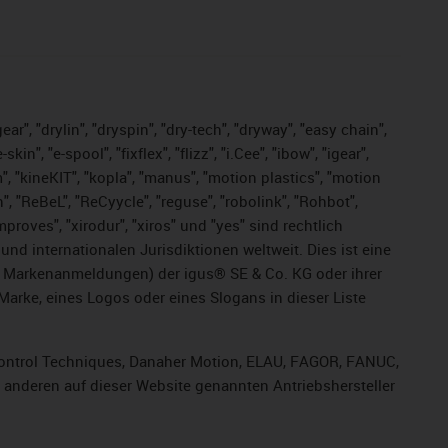
ar", "drylin", "dryspin", "dry-tech", "dryway", "easy chain",
", "e-spool", "fixflex", "flizz", "i.Cee", "ibow", "igear",
m", "kineKIT", "kopla", "manus", "motion plastics", "motion
", "ReBeL", "ReCyycle", "reguse", "robolink", "Rohbot",
improves", "xirodur", "xiros" und "yes" sind rechtlich
d internationalen Jurisdiktionen weltweit. Dies ist eine
ge Markenanmeldungen) der igus® SE & Co. KG oder ihrer
rke, eines Logos oder eines Slogans in dieser Liste
, Control Techniques, Danaher Motion, ELAU, FAGOR, FANUC,
r anderen auf dieser Website genannten Antriebshersteller