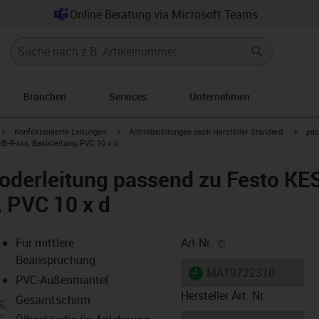
Online Beratung via Microsoft Teams
Branchen
Services
Unternehmen
igus-icon-arrow-right
igus-icon-arrow-right
igus-i
Konfektionierte Leitungen
Antriebsleitungen nach Hersteller Standard
pas
-9-xxx, Basisleitung, PVC 10 x d
oderleitung passend zu Festo K
, PVC 10 x d
igus-icon-copy-cl
Für mittlere
Art-Nr.
Beanspruchung
igus-icon-lieferzeit
MAT9722310
PVC-Außenmantel
Hersteller Art. Nr.
Gesamtschirm