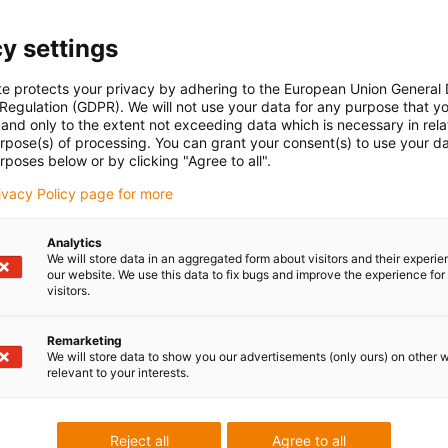
y settings
te protects your privacy by adhering to the European Union General
 Regulation (GDPR). We will not use your data for any purpose that y
and only to the extent not exceeding data which is necessary in relat
urpose(s) of processing. You can grant your consent(s) to use your da
rposes below or by clicking "Agree to all".
rivacy Policy page for more
Analytics
We will store data in an aggregated form about visitors and their experi
our website. We use this data to fix bugs and improve the experience for 
visitors.
Remarketing
We will store data to show you our advertisements (only ours) on other 
relevant to your interests.
Reject all
Agree to all