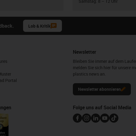
Samstag: 8 – 12 Uhr
edback.
Lob & Kritik
Newsletter
ures
Bleiben Sie immer auf dem Lauf
melden Sie sich hier für unsere m
Muster
plastics news an.
d Portal
Newsletter abonnieren
ungen
Folge uns auf Social Media