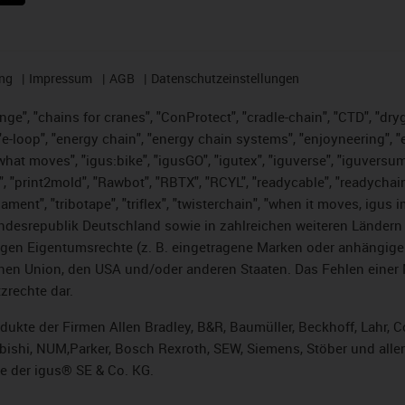
ng
Impressum
AGB
Datenschutzeinstellungen
nge", "chains for cranes", "ConProtect", "cradle-chain", "CTD", "dryge
-loop", "energy chain", "energy chain systems", "enjoyneering", "e-skin
es what moves", "igus:bike", "igusGO", "igutex", "iguverse", "iguversu
", "print2mold", "Rawbot", "RBTX", "RCYL", "readycable", "readychain
lament", "tribotape", "triflex", "twisterchain", "when it moves, igus 
desrepublik Deutschland sowie in zahlreichen weiteren Ländern un
stigen Eigentumsrechte (z. B. eingetragene Marken oder anhängi
n Union, den USA und/oder anderen Staaten. Das Fehlen einer Ma
zrechte dar.
rodukte der Firmen Allen Bradley, B&R, Baumüller, Beckhoff, Lahr
subishi, NUM,Parker, Bosch Rexroth, SEW, Siemens, Stöber und alle
e der igus® SE & Co. KG.