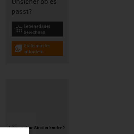
Unsicher ob es
passt?
Lebensdauer
igus-icon-lebensdauerrechner
berechnen
Gratismuster
igus-icon-gratismuster
anfordern
Leitung ohne Stecker kaufen?