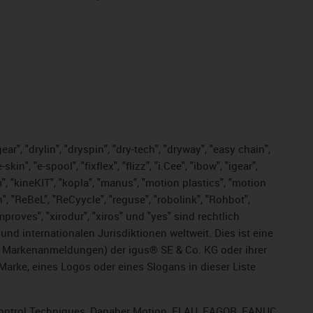
ar", "drylin", "dryspin", "dry-tech", "dryway", "easy chain",
", "e-spool", "fixflex", "flizz", "i.Cee", "ibow", "igear",
m", "kineKIT", "kopla", "manus", "motion plastics", "motion
", "ReBeL", "ReCyycle", "reguse", "robolink", "Rohbot",
improves", "xirodur", "xiros" und "yes" sind rechtlich
d internationalen Jurisdiktionen weltweit. Dies ist eine
ge Markenanmeldungen) der igus® SE & Co. KG oder ihrer
rke, eines Logos oder eines Slogans in dieser Liste
, Control Techniques, Danaher Motion, ELAU, FAGOR, FANUC,