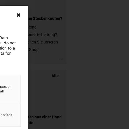
Leitung ohne Stecker kaufen?
Sie suchen eine
unkonfektionierte Leitung?
 Data
Dann besuchen Sie unseren
ou do not
ion to a
chainflex® Shop.
ta for
igus-icon-3arrow
Alle
ences on
all
websites
Komponenten aus einer Hand
- mit Garantie