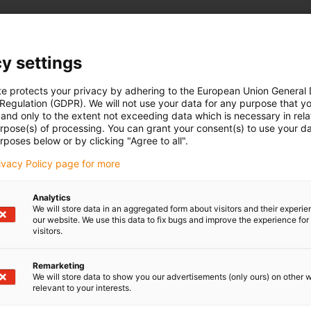
y settings
te protects your privacy by adhering to the European Union General
 Regulation (GDPR). We will not use your data for any purpose that y
and only to the extent not exceeding data which is necessary in relat
urpose(s) of processing. You can grant your consent(s) to use your da
rposes below or by clicking "Agree to all".
rivacy Policy page for more
Analytics
We will store data in an aggregated form about visitors and their experi
our website. We use this data to fix bugs and improve the experience for 
visitors.
Remarketing
We will store data to show you our advertisements (only ours) on other 
relevant to your interests.