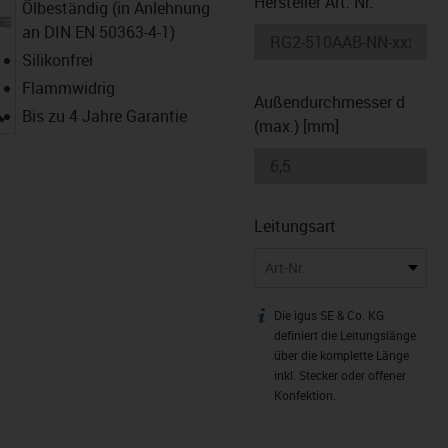
Hersteller Art. Nr.
Ölbeständig (in Anlehnung
an DIN EN 50363-4-1)
Silikonfrei
Flammwidrig
Außendurchmesser d
igus-icon-lupe
Bis zu 4 Jahre Garantie
(max.) [mm]
Leitungsart
Art-Nr.
Die igus SE & Co. KG
igus-icon-info
definiert die Leitungslänge
über die komplette Länge
inkl. Stecker oder offener
Konfektion.