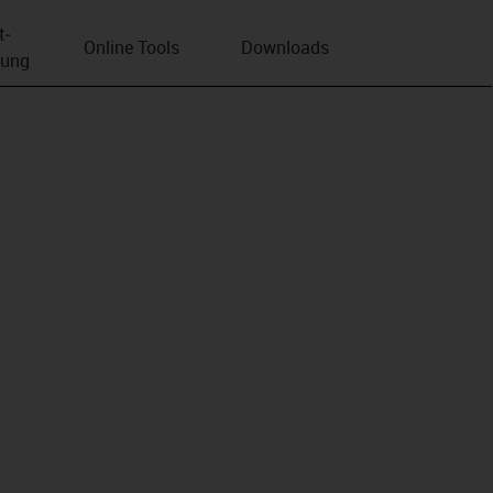
t­
Online Tools
Downloads
bung