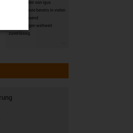
Energieketten von igus
arbeiten heute bereits in vielen
hunderttausend
Anwendungen weltweit
zuverlässig.
igus-icon-3arrow
rung
r