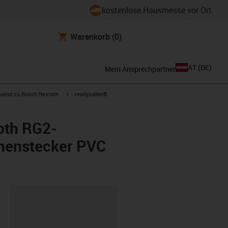
kostenlose Hausmesse vor Ort
Warenkorb
(0)
AT
(
DE
)
Mein Ansprechpartner
con-arrow-right
igus-icon-arrow-right
send zu Bosch Rexroth
readycable®
oth RG2-
chenstecker PVC
ipboard