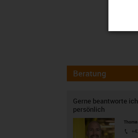
Beratung
Gerne beantworte ich
persönlich
Thomas
+4
igus-i