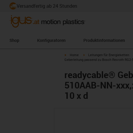
Versandfertig ab 24 Stunden
Shop
Konfiguratoren
Produktinformationen
igus-icon-arrow-right
igus-icon-arrow-right
Home
Leitungen für Energieketten
Geberleitung passend zu Bosch Rexroth RG2-
readycable® Geb
510AAB-NN-xxx,x
10 x d