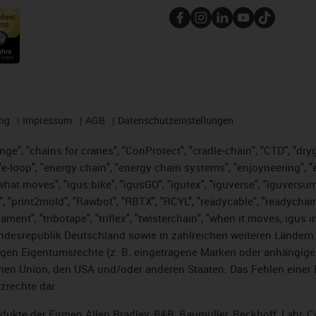
ng
Impressum
AGB
Datenschutzeinstellungen
nge", "chains for cranes", "ConProtect", "cradle-chain", "CTD", "dryge
-loop", "energy chain", "energy chain systems", "enjoyneering", "e-skin
es what moves", "igus:bike", "igusGO", "igutex", "iguverse", "iguversu
", "print2mold", "Rawbot", "RBTX", "RCYL", "readycable", "readychain
lament", "tribotape", "triflex", "twisterchain", "when it moves, igus 
desrepublik Deutschland sowie in zahlreichen weiteren Ländern un
stigen Eigentumsrechte (z. B. eingetragene Marken oder anhängi
n Union, den USA und/oder anderen Staaten. Das Fehlen einer Ma
zrechte dar.
rodukte der Firmen Allen Bradley, B&R, Baumüller, Beckhoff, Lahr