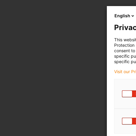
English
Privac
This websi
Protection
consent to 
specific p
specific pu
Visit our P