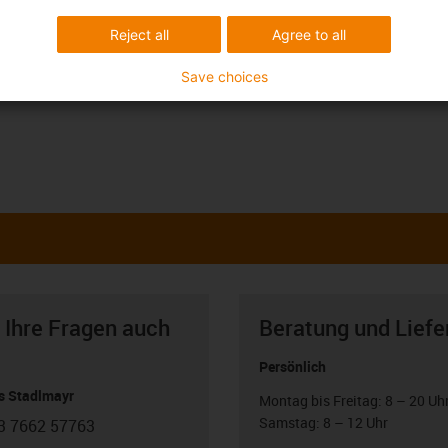
Reject all
Agree to all
Save choices
 Ihre Fragen auch
Beratung und Liefe
Persönlich
 Stadlmayr
Montag bis Freitag: 8 – 20 Uh
Samstag: 8 – 12 Uhr
3 7662 57763
con-phone