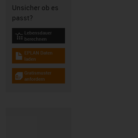
Unsicher ob es
passt?
Lebensdauer
igus-icon-lebensdauerrechner
berechnen
EPLAN Daten
igus-icon-download-plan
laden
Gratismuster
igus-icon-gratismuster
anfordern