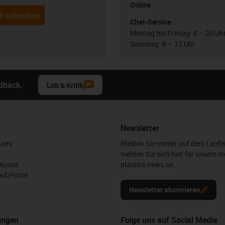
Online
l schreiben
Chat-Service
Montag bis Freitag: 8 – 20 Uh
Samstag: 8 – 12 Uhr
edback.
Lob & Kritik
Newsletter
ures
Bleiben Sie immer auf dem Lauf
melden Sie sich hier für unsere m
Muster
plastics news an.
d Portal
Newsletter abonnieren
ungen
Folge uns auf Social Media