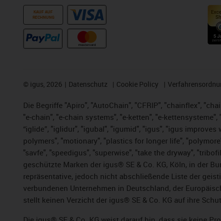
KAUF AUF
RECHNUNG
©
igus, 2026
Datenschutz
Cookie Policy
Verfahrensordnu
Die Begriffe "Apiro", "AutoChain", "CFRIP", "chainflex", "chai
"e-chain", "e-chain systems", "e-ketten", "e-kettensysteme", "e
“iglide”, "iglidur", "igubal", "igumid", "igus", "igus improv
polymers", "motionary", "plastics for longer life", "polymore
"savfe", "speedigus", "superwise", "take the dryway", "tribofi
geschützte Marken der igus® SE & Co. KG, Köln, in der Bun
repräsentative, jedoch nicht abschließende Liste der gei
verbundenen Unternehmen in Deutschland, der Europäische
stellt keinen Verzicht der igus® SE & Co. KG auf ihre Schut
Die igus® SE & Co. KG weist darauf hin, dass sie keine P