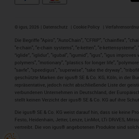
©
igus, 2026
Datenschutz
Cookie Policy
Verfahrensordnu
Die Begriffe "Apiro", "AutoChain", "CFRIP", "chainflex", "chai
"e-chain", "e-chain systems", "e-ketten", "e-kettensysteme", "e
“iglide”, "iglidur", "igubal", "igumid", "igus", "igus improv
polymers", "motionary", "plastics for longer life", "polymore
"savfe", "speedigus", "superwise", "take the dryway", "tribofi
geschützte Marken der igus® SE & Co. KG, Köln, in der Bun
repräsentative, jedoch nicht abschließende Liste der gei
verbundenen Unternehmen in Deutschland, der Europäische
stellt keinen Verzicht der igus® SE & Co. KG auf ihre Schut
Die igus® SE & Co. KG weist darauf hin, dass sie keine P
Festo, Heidenhain, Jetter, Lenze, LinMot, LTi DRiVES, Mit
vertreibt. Die von igus® angebotenen Produkte sind solch