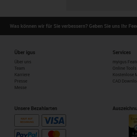
Was können wir für Sie verbessern? Geben Sie uns Ihr Fe
Über igus
Services
Über uns
myigus Feat
Team
Online Tools
Karriere
Kostenlose 
Presse
CAD Downloa
Messe
Unsere Bezahlarten
Auszeichn
KAUF AUF
RECHNUNG