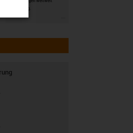
Anwendungen weltweit
zuverlässig.
igus-icon-3arrow
rung
r
r