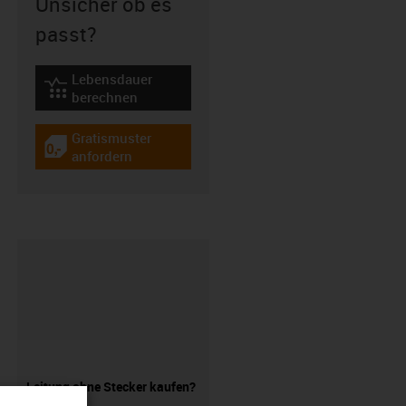
Unsicher ob es
passt?
Lebensdauer
igus-icon-lebensdauerrechner
berechnen
Gratismuster
igus-icon-gratismuster
anfordern
Leitung ohne Stecker kaufen?