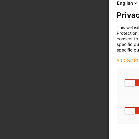
English
Privac
This websi
Protection
consent to 
specific p
specific pu
Visit our P