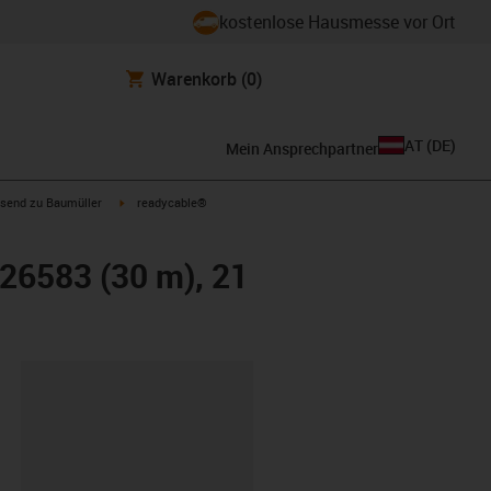
kostenlose Hausmesse vor Ort
Warenkorb
(0)
AT
(
DE
)
Mein Ansprechpartner
con-arrow-right
igus-icon-arrow-right
send zu Baumüller
readycable®
26583 (30 m), 21
ipboard