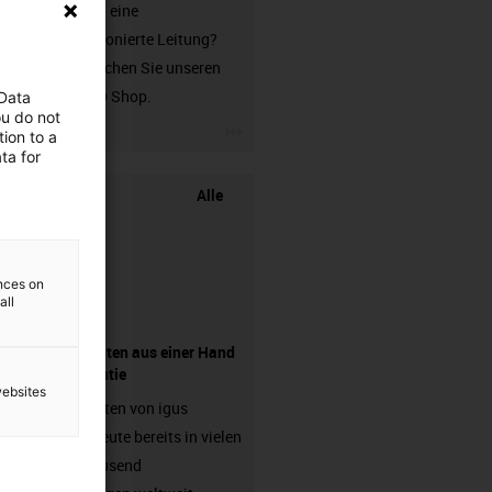
Sie suchen eine
unkonfektionierte Leitung?
Dann besuchen Sie unseren
chainflex® Shop.
 Data
ou do not
igus-icon-3arrow
ion to a
ta for
Alle
ences on
all
Komponenten aus einer Hand
- mit Garantie
websites
Energieketten von igus
arbeiten heute bereits in vielen
hunderttausend