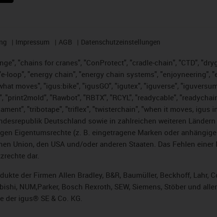
ng
Impressum
AGB
Datenschutzeinstellungen
nge", "chains for cranes", "ConProtect", "cradle-chain", "CTD", "dryge
-loop", "energy chain", "energy chain systems", "enjoyneering", "e-skin
es what moves", "igus:bike", "igusGO", "igutex", "iguverse", "iguversu
", "print2mold", "Rawbot", "RBTX", "RCYL", "readycable", "readychain
lament", "tribotape", "triflex", "twisterchain", "when it moves, igus 
desrepublik Deutschland sowie in zahlreichen weiteren Ländern un
stigen Eigentumsrechte (z. B. eingetragene Marken oder anhängi
n Union, den USA und/oder anderen Staaten. Das Fehlen einer Ma
zrechte dar.
rodukte der Firmen Allen Bradley, B&R, Baumüller, Beckhoff, Lahr
subishi, NUM,Parker, Bosch Rexroth, SEW, Siemens, Stöber und alle
e der igus® SE & Co. KG.