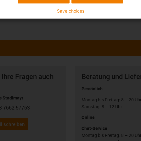
Save choices
 Ihre Fragen auch
Beratung und Liefe
Persönlich
 Stadlmayr
Montag bis Freitag: 8 – 20 Uh
Samstag: 8 – 12 Uhr
3 7662 57763
con-phone
Online
l schreiben
Chat-Service
Montag bis Freitag: 8 – 20 Uh