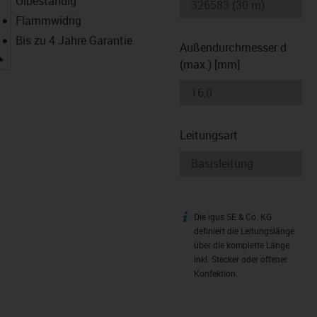
Ölbeständig
Flammwidrig
Bis zu 4 Jahre Garantie
Außendurchmesser d
igus-icon-lupe
(max.) [mm]
Leitungsart
Die igus SE & Co. KG
igus-icon-info
definiert die Leitungslänge
über die komplette Länge
inkl. Stecker oder offener
Konfektion.