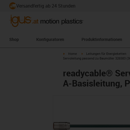
Versandfertig ab 24 Stunden
Shop
Konfiguratoren
Produktinformationen
igus-icon-arrow-right
igus-icon-arrow-right
Home
Leitungen für Energieketten
Servoleitung passend zu Baumüller 326583 (30
readycable® Serv
A-Basisleitung, 