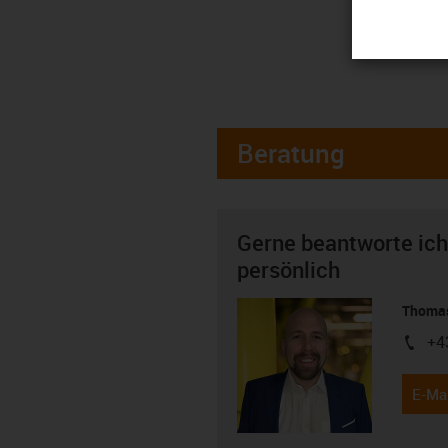
Beratung
Gerne beantworte ich
persönlich
Thomas
+4
igus-i
E-Mai