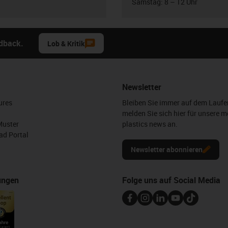
Samstag: 8 – 12 Uhr
edback.
Lob & Kritik
Newsletter
ures
Bleiben Sie immer auf dem Lauf
melden Sie sich hier für unsere m
Muster
plastics news an.
d Portal
Newsletter abonnieren
ungen
Folge uns auf Social Media