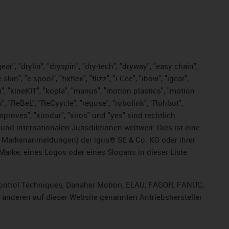
ar", "drylin", "dryspin", "dry-tech", "dryway", "easy chain",
", "e-spool", "fixflex", "flizz", "i.Cee", "ibow", "igear",
m", "kineKIT", "kopla", "manus", "motion plastics", "motion
", "ReBeL", "ReCyycle", "reguse", "robolink", "Rohbot",
improves", "xirodur", "xiros" und "yes" sind rechtlich
d internationalen Jurisdiktionen weltweit. Dies ist eine
ge Markenanmeldungen) der igus® SE & Co. KG oder ihrer
rke, eines Logos oder eines Slogans in dieser Liste
, Control Techniques, Danaher Motion, ELAU, FAGOR, FANUC,
r anderen auf dieser Website genannten Antriebshersteller