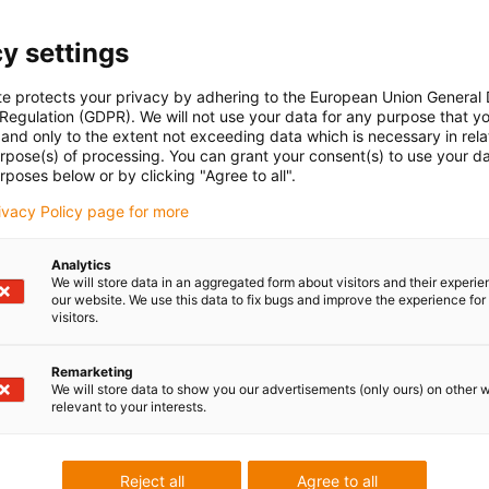
y settings
te protects your privacy by adhering to the European Union General
 Regulation (GDPR). We will not use your data for any purpose that y
and only to the extent not exceeding data which is necessary in relat
urpose(s) of processing. You can grant your consent(s) to use your da
rposes below or by clicking "Agree to all".
rivacy Policy page for more
Analytics
We will store data in an aggregated form about visitors and their experi
our website. We use this data to fix bugs and improve the experience for 
visitors.
Remarketing
We will store data to show you our advertisements (only ours) on other 
relevant to your interests.
Reject all
Agree to all