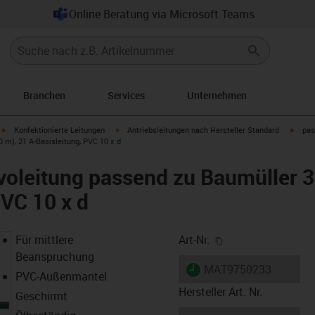
Online Beratung via Microsoft Teams
Branchen
Services
Unternehmen
igus-icon-arrow-right
igus-icon-arrow-right
igus-i
Konfektionierte Leitungen
Antriebsleitungen nach Hersteller Standard
pas
 m), 21 A-Basisleitung, PVC 10 x d
oleitung passend zu Baumüller 3
PVC 10 x d
igus-icon-copy-cl
Für mittlere
Art-Nr.
Beanspruchung
igus-icon-lieferzeit
MAT9750233
PVC-Außenmantel
Hersteller Art. Nr.
Geschirmt