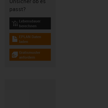
Unsicher ob es
passt?
Lebensdauer
igus-icon-lebensdauerrechner
berechnen
EPLAN Daten
igus-icon-download-plan
laden
Gratismuster
igus-icon-gratismuster
anfordern