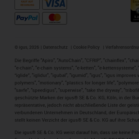
KAUF AUF
RECHNUNG
©
igus, 2026
Datenschutz
Cookie Policy
Verfahrensordnu
Die Begriffe "Apiro", "AutoChain", "CFRIP", "chainflex", "chai
"e-chain", "e-chain systems", "e-ketten", "e-kettensysteme", "e
“iglide”, "iglidur", "igubal", "igumid", "igus", "igus improv
polymers", "motionary", "plastics for longer life", "polymore
"savfe", "speedigus", "superwise", "take the dryway", "tribofi
geschützte Marken der igus® SE & Co. KG, Köln, in der Bun
repräsentative, jedoch nicht abschließende Liste der gei
verbundenen Unternehmen in Deutschland, der Europäische
stellt keinen Verzicht der igus® SE & Co. KG auf ihre Schut
Die igus® SE & Co. KG weist darauf hin, dass sie keine P