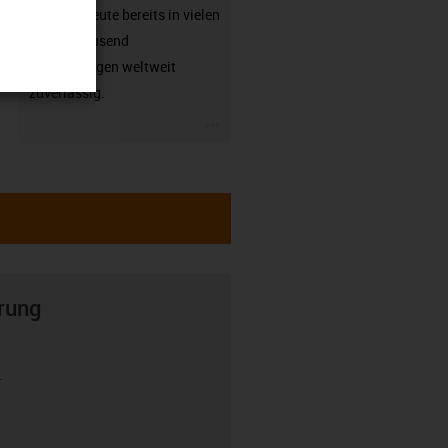
arbeiten heute bereits in vielen
hunderttausend
Anwendungen weltweit
zuverlässig.
igus-icon-3arrow
rung
r