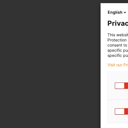
English
Privac
This websi
Protection
consent to 
specific p
specific pu
Visit our P