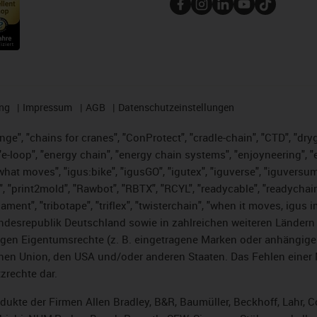
ng
Impressum
AGB
Datenschutzeinstellungen
nge", "chains for cranes", "ConProtect", "cradle-chain", "CTD", "dryge
-loop", "energy chain", "energy chain systems", "enjoyneering", "e-skin
es what moves", "igus:bike", "igusGO", "igutex", "iguverse", "iguversu
", "print2mold", "Rawbot", "RBTX", "RCYL", "readycable", "readychain
lament", "tribotape", "triflex", "twisterchain", "when it moves, igus 
desrepublik Deutschland sowie in zahlreichen weiteren Ländern un
stigen Eigentumsrechte (z. B. eingetragene Marken oder anhängi
n Union, den USA und/oder anderen Staaten. Das Fehlen einer Ma
zrechte dar.
rodukte der Firmen Allen Bradley, B&R, Baumüller, Beckhoff, Lahr