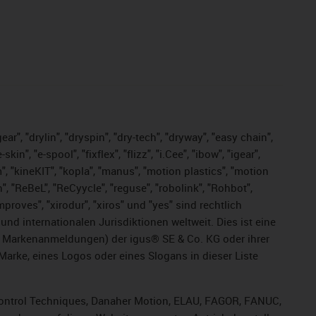
ar", "drylin", "dryspin", "dry-tech", "dryway", "easy chain",
", "e-spool", "fixflex", "flizz", "i.Cee", "ibow", "igear",
m", "kineKIT", "kopla", "manus", "motion plastics", "motion
", "ReBeL", "ReCyycle", "reguse", "robolink", "Rohbot",
improves", "xirodur", "xiros" und "yes" sind rechtlich
d internationalen Jurisdiktionen weltweit. Dies ist eine
ge Markenanmeldungen) der igus® SE & Co. KG oder ihrer
rke, eines Logos oder eines Slogans in dieser Liste
, Control Techniques, Danaher Motion, ELAU, FAGOR, FANUC,