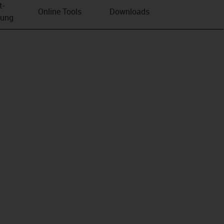
t­
Online Tools
Downloads
bung