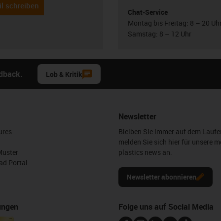
l schreiben
Chat-Service
Montag bis Freitag: 8 – 20 Uh
Samstag: 8 – 12 Uhr
edback.
Lob & Kritik
Newsletter
ures
Bleiben Sie immer auf dem Lauf
melden Sie sich hier für unsere m
Muster
plastics news an.
d Portal
Newsletter abonnieren
ungen
Folge uns auf Social Media