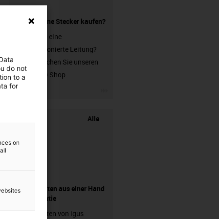
Leitung ohne Stecker kaufen?
Sie suchen eine
unkonfektionierte Leitung?
 Data
Dann besuchen Sie unseren
ou do not
chainflex® Shop.
ion to a
ta for
igus-icon-3arrow
Alle
ences on
all
Komponenten aus einer Hand
websites
- mit Garantie
Energieketten von igus