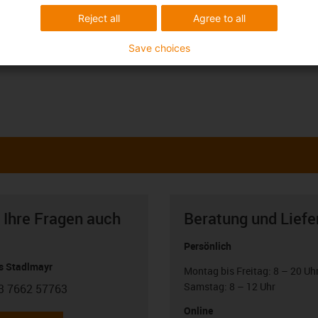
Reject all
Agree to all
Save choices
 Ihre Fragen auch
Beratung und Liefe
Persönlich
 Stadlmayr
Montag bis Freitag: 8 – 20 Uh
Samstag: 8 – 12 Uhr
3 7662 57763
con-phone
Online