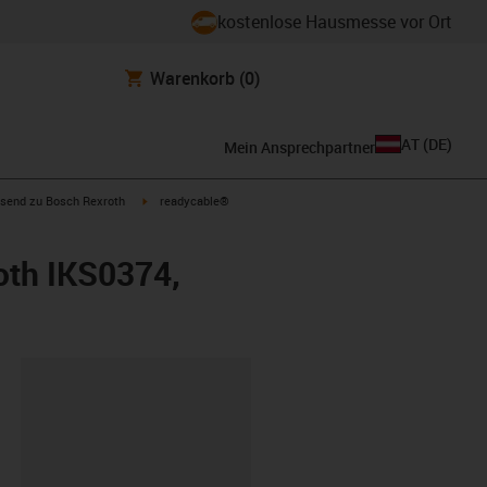
kostenlose Hausmesse vor Ort
Warenkorb
(0)
AT
(
DE
)
Mein Ansprechpartner
con-arrow-right
igus-icon-arrow-right
send zu Bosch Rexroth
readycable®
oth IKS0374,
ipboard