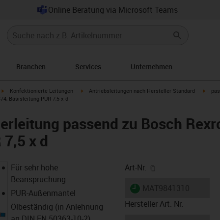
Online Beratung via Microsoft Teams
Branchen
Services
Unternehmen
igus-icon-arrow-right
igus-icon-arrow-right
igus-i
Konfektionierte Leitungen
Antriebsleitungen nach Hersteller Standard
pas
4, Basisleitung PUR 7,5 x d
erleitung passend zu Bosch Rexr
 7,5 x d
igus-icon-copy-cl
Für sehr hohe
Art-Nr.
Beanspruchung
igus-icon-lieferzeit
MAT9841310
PUR-Außenmantel
Hersteller Art. Nr.
Ölbeständig (in Anlehnung
an DIN EN 50363-10-2)