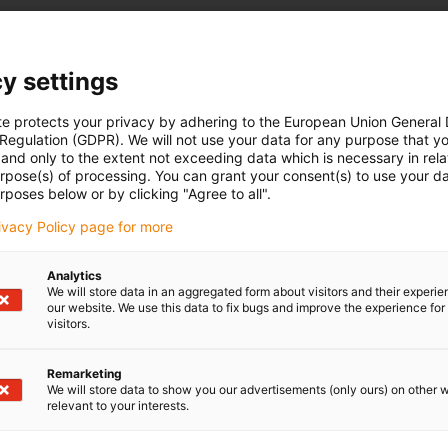
y settings
te protects your privacy by adhering to the European Union General
 Regulation (GDPR). We will not use your data for any purpose that y
and only to the extent not exceeding data which is necessary in relat
urpose(s) of processing. You can grant your consent(s) to use your da
rposes below or by clicking "Agree to all".
rivacy Policy page for more
Analytics
We will store data in an aggregated form about visitors and their experi
our website. We use this data to fix bugs and improve the experience for 
visitors.
Remarketing
We will store data to show you our advertisements (only ours) on other 
relevant to your interests.