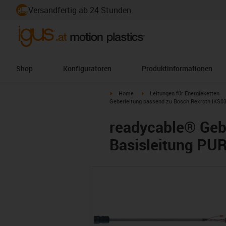
Versandfertig ab 24 Stunden
Shop
Konfiguratoren
Produktinformationen
igus-icon-arrow-right
igus-icon-arrow-right
Home
Leitungen für Energieketten
Geberleitung passend zu Bosch Rexroth IKS037
readycable® Geb
Basisleitung PUR