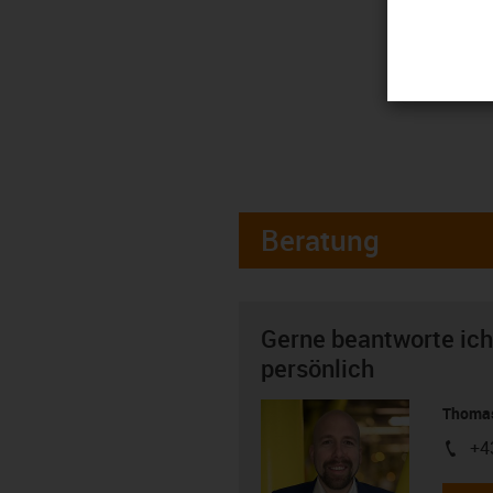
Beratung
Gerne beantworte ich
persönlich
Thomas
+4
igus-i