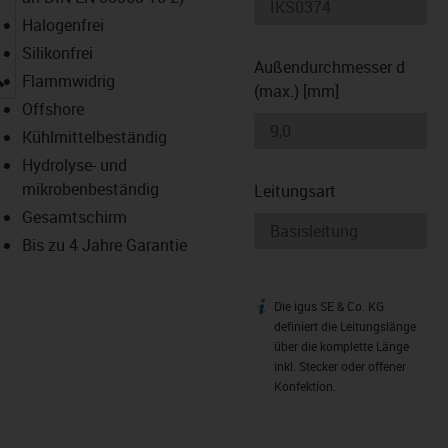
Halogenfrei
Silikonfrei
Außendurchmesser d
igus-icon-lupe
Flammwidrig
(max.) [mm]
Offshore
Kühlmittelbeständig
Hydrolyse- und
mikrobenbeständig
Leitungsart
Gesamtschirm
Bis zu 4 Jahre Garantie
Die igus SE & Co. KG
igus-icon-info
definiert die Leitungslänge
über die komplette Länge
inkl. Stecker oder offener
Konfektion.