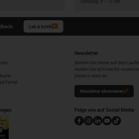
Samstag: 8 – 12 Uhr
edback.
Lob & Kritik
Newsletter
ures
Bleiben Sie immer auf dem Lauf
melden Sie sich hier für unsere m
Muster
plastics news an.
d Portal
Newsletter abonnieren
ungen
Folge uns auf Social Media