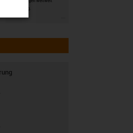
Anwendungen weltweit
zuverlässig.
igus-icon-3arrow
rung
r
r