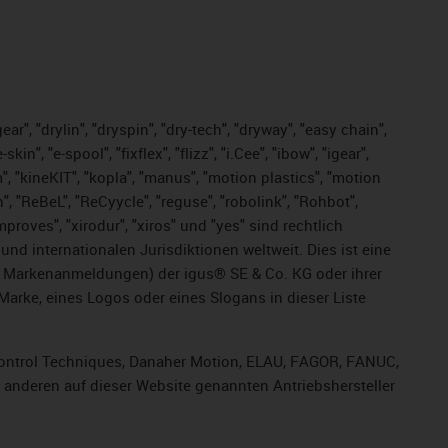
ar", "drylin", "dryspin", "dry-tech", "dryway", "easy chain",
", "e-spool", "fixflex", "flizz", "i.Cee", "ibow", "igear",
m", "kineKIT", "kopla", "manus", "motion plastics", "motion
", "ReBeL", "ReCyycle", "reguse", "robolink", "Rohbot",
improves", "xirodur", "xiros" und "yes" sind rechtlich
d internationalen Jurisdiktionen weltweit. Dies ist eine
ge Markenanmeldungen) der igus® SE & Co. KG oder ihrer
rke, eines Logos oder eines Slogans in dieser Liste
, Control Techniques, Danaher Motion, ELAU, FAGOR, FANUC,
r anderen auf dieser Website genannten Antriebshersteller