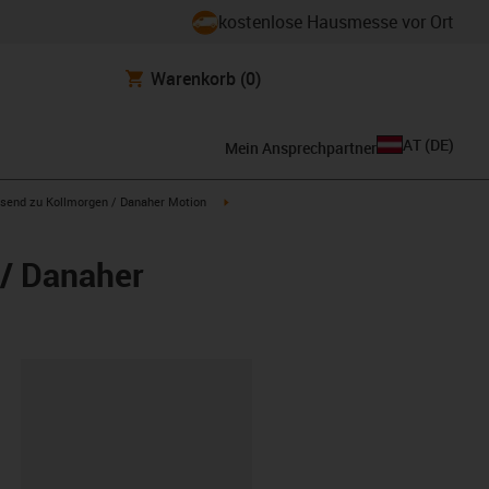
kostenlose Hausmesse vor Ort
Warenkorb
(0)
AT
(
DE
)
Mein Ansprechpartner
con-arrow-right
igus-icon-arrow-right
send zu Kollmorgen / Danaher Motion
 / Danaher
ipboard