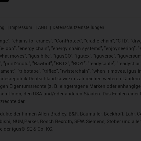
ng
Impressum
AGB
Datenschutzeinstellungen
nge", "chains for cranes", "ConProtect", "cradle-chain", "CTD", "dryge
-loop", "energy chain", "energy chain systems", "enjoyneering", "e-skin
es what moves", "igus:bike", "igusGO", "igutex", "iguverse", "iguversu
", "print2mold", "Rawbot", "RBTX", "RCYL", "readycable", "readychain
lament", "tribotape", "triflex", "twisterchain", "when it moves, igus 
desrepublik Deutschland sowie in zahlreichen weiteren Ländern un
stigen Eigentumsrechte (z. B. eingetragene Marken oder anhängi
n Union, den USA und/oder anderen Staaten. Das Fehlen einer Ma
zrechte dar.
rodukte der Firmen Allen Bradley, B&R, Baumüller, Beckhoff, Lahr
subishi, NUM,Parker, Bosch Rexroth, SEW, Siemens, Stöber und alle
e der igus® SE & Co. KG.