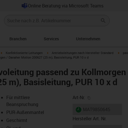
Online Beratung via Microsoft Teams
Branchen
Services
Unternehmen
igus-icon-arrow-right
igus-icon-arrow-right
igus-i
Konfektionierte Leitungen
Antriebsleitungen nach Hersteller Standard
pas
gen / Danaher Motion 200627 (25 m), Basisleitung, PUR 10 x d
voleitung passend zu Kollmorgen
5 m), Basisleitung, PUR 10 x d
igus-icon-copy-cl
Für mittlere
Art-Nr.
Beanspruchung
igus-icon-lieferzeit
MAT9850645
PUR-Außenmantel
Hersteller Art. Nr.
Geschirmt