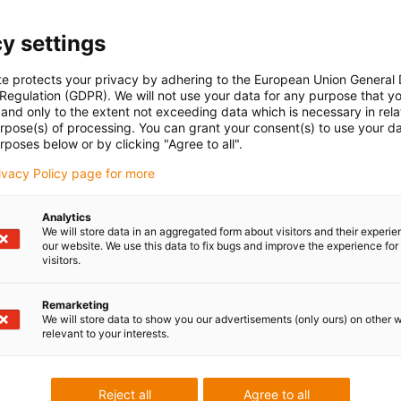
y settings
te protects your privacy by adhering to the European Union General
 Regulation (GDPR). We will not use your data for any purpose that y
and only to the extent not exceeding data which is necessary in relat
urpose(s) of processing. You can grant your consent(s) to use your da
rposes below or by clicking "Agree to all".
rivacy Policy page for more
Analytics
We will store data in an aggregated form about visitors and their experi
our website. We use this data to fix bugs and improve the experience for 
visitors.
Remarketing
We will store data to show you our advertisements (only ours) on other 
relevant to your interests.
Reject all
Agree to all