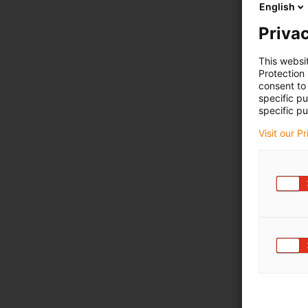
English
Privac
This websi
Protection
consent to 
specific p
specific pu
Visit our P