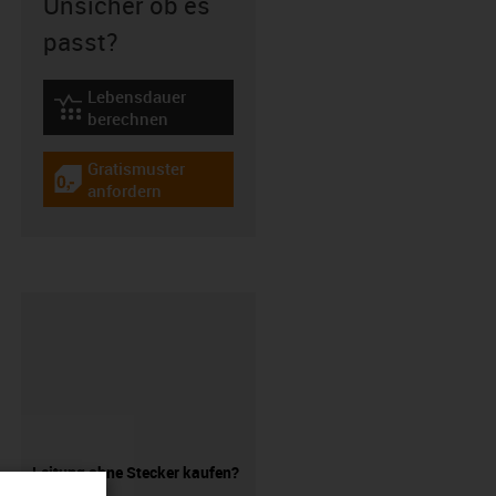
Unsicher ob es
passt?
Lebensdauer
igus-icon-lebensdauerrechner
berechnen
Gratismuster
igus-icon-gratismuster
anfordern
Leitung ohne Stecker kaufen?