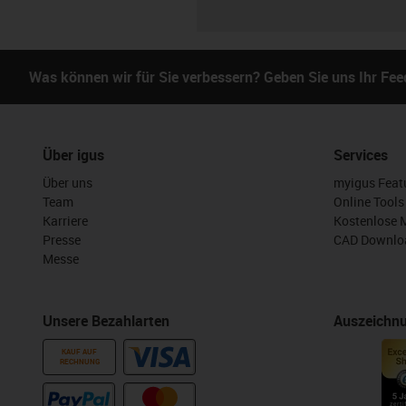
Was können wir für Sie verbessern? Geben Sie uns Ihr Fe
Über igus
Services
Über uns
myigus Feat
Team
Online Tools
Karriere
Kostenlose 
Presse
CAD Downloa
Messe
Unsere Bezahlarten
Auszeichn
KAUF AUF
RECHNUNG