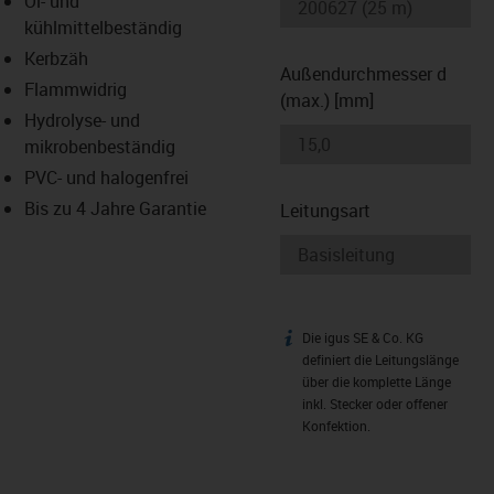
Öl- und
-icon-lupe
-icon-lupe
kühlmittelbeständig
Kerbzäh
Außendurchmesser d
Flammwidrig
(max.) [mm]
Hydrolyse- und
mikrobenbeständig
PVC- und halogenfrei
Bis zu 4 Jahre Garantie
Leitungsart
Die igus SE & Co. KG
igus-icon-info
definiert die Leitungslänge
über die komplette Länge
inkl. Stecker oder offener
Konfektion.