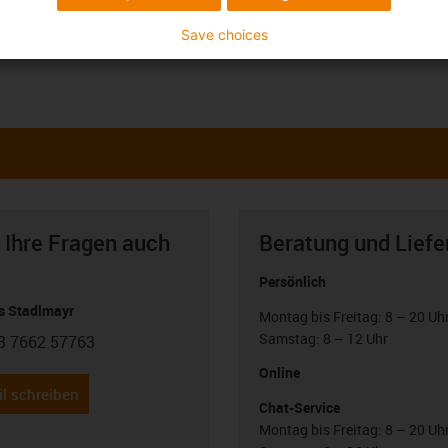
Save choices
 Ihre Fragen auch
Beratung und Liefe
Persönlich
 Stadlmayr
Montag bis Freitag: 8 – 20 Uh
Samstag: 8 – 12 Uhr
3 7662 57763
con-phone
Online
l schreiben
Chat-Service
Montag bis Freitag: 8 – 20 Uh