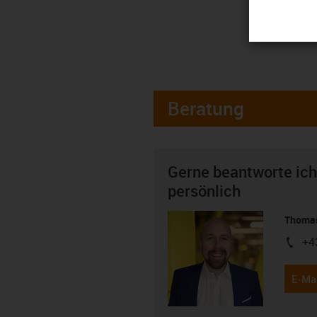
Beratung
Gerne beantworte ich
persönlich
Thomas
+4
igus-i
E-Mai