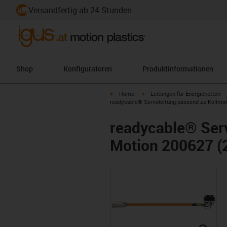
Versandfertig ab 24 Stunden
Shop
Konfiguratoren
Produktinformationen
igus-icon-arrow-right
igus-icon-arrow-right
Home
Leitungen für Energieketten
readycable® Servoleitung passend zu Kollmor
readycable® Ser
Motion 200627 (2