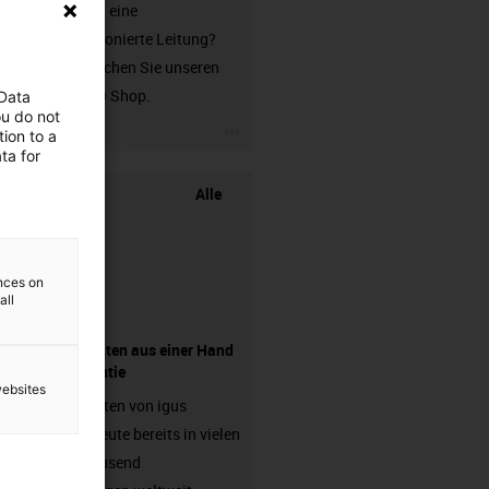
Sie suchen eine
unkonfektionierte Leitung?
Dann besuchen Sie unseren
chainflex® Shop.
 Data
ou do not
igus-icon-3arrow
ion to a
ta for
Alle
ences on
all
Komponenten aus einer Hand
- mit Garantie
websites
Energieketten von igus
arbeiten heute bereits in vielen
hunderttausend