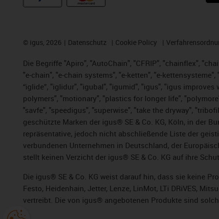
©
igus, 2026
Datenschutz
Cookie Policy
Verfahrensordnu
Die Begriffe "Apiro", "AutoChain", "CFRIP", "chainflex", "chai
"e-chain", "e-chain systems", "e-ketten", "e-kettensysteme", "e
“iglide”, "iglidur", "igubal", "igumid", "igus", "igus improv
polymers", "motionary", "plastics for longer life", "polymore
"savfe", "speedigus", "superwise", "take the dryway", "tribofi
geschützte Marken der igus® SE & Co. KG, Köln, in der Bun
repräsentative, jedoch nicht abschließende Liste der gei
verbundenen Unternehmen in Deutschland, der Europäische
stellt keinen Verzicht der igus® SE & Co. KG auf ihre Schut
Die igus® SE & Co. KG weist darauf hin, dass sie keine P
Festo, Heidenhain, Jetter, Lenze, LinMot, LTi DRiVES, Mit
vertreibt. Die von igus® angebotenen Produkte sind solch