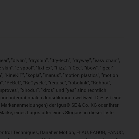
ar", "drylin", "dryspin", "dry-tech", "dryway", "easy chain",
", "e-spool", "fixflex", "flizz", "i.Cee", "ibow", "igear",
m", "kineKIT", "kopla", "manus", "motion plastics", "motion
", "ReBeL", "ReCyycle", "reguse", "robolink", "Rohbot",
improves", "xirodur", "xiros" und "yes" sind rechtlich
d internationalen Jurisdiktionen weltweit. Dies ist eine
ge Markenanmeldungen) der igus® SE & Co. KG oder ihrer
rke, eines Logos oder eines Slogans in dieser Liste
, Control Techniques, Danaher Motion, ELAU, FAGOR, FANUC,