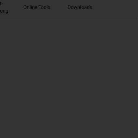
t­
Online Tools
Downloads
bung