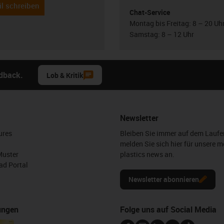
l schreiben
Chat-Service
Montag bis Freitag: 8 – 20 Uh
Samstag: 8 – 12 Uhr
edback.
Lob & Kritik
Newsletter
ures
Bleiben Sie immer auf dem Lauf
melden Sie sich hier für unsere m
Muster
plastics news an.
d Portal
Newsletter abonnieren
ungen
Folge uns auf Social Media