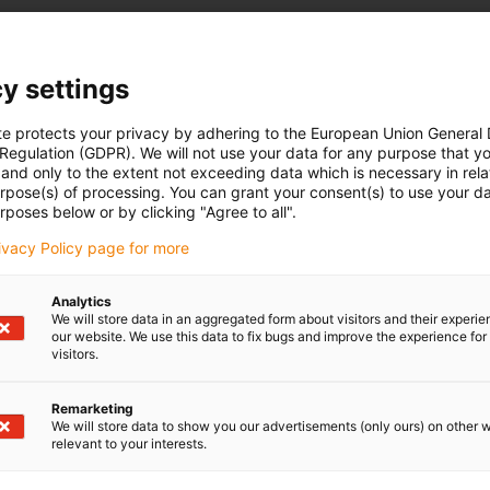
y settings
te protects your privacy by adhering to the European Union General
 Regulation (GDPR). We will not use your data for any purpose that y
and only to the extent not exceeding data which is necessary in relat
urpose(s) of processing. You can grant your consent(s) to use your da
rposes below or by clicking "Agree to all".
rivacy Policy page for more
Analytics
We will store data in an aggregated form about visitors and their experi
our website. We use this data to fix bugs and improve the experience for 
visitors.
Remarketing
We will store data to show you our advertisements (only ours) on other 
relevant to your interests.