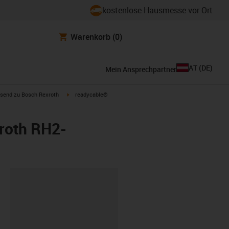
kostenlose Hausmesse vor Ort
Warenkorb
(0)
AT
(
DE
)
Mein Ansprechpartner
con-arrow-right
igus-icon-arrow-right
send zu Bosch Rexroth
readycable®
roth RH2-
ipboard