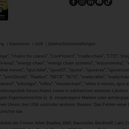
ng
Impressum
AGB
Datenschutzeinstellungen
nge", "chains for cranes", "ConProtect", "cradle-chain", "CTD", "dryge
-loop", "energy chain", "energy chain systems", "enjoyneering", "e-skin
es what moves", "igus:bike", "igusGO", "igutex", "iguverse", "iguversu
", "print2mold", "Rawbot", "RBTX", "RCYL", "readycable", "readychain
lament", "tribotape", "triflex", "twisterchain", "when it moves, igus 
desrepublik Deutschland sowie in zahlreichen weiteren Ländern un
stigen Eigentumsrechte (z. B. eingetragene Marken oder anhängi
n Union, den USA und/oder anderen Staaten. Das Fehlen einer Ma
zrechte dar.
rodukte der Firmen Allen Bradley, B&R, Baumüller, Beckhoff, Lahr