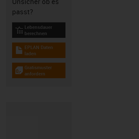
Unsicher ob es
passt?
Lebensdauer
igus-icon-lebensdauerrechner
berechnen
EPLAN Daten
igus-icon-download-plan
laden
Gratismuster
igus-icon-gratismuster
anfordern