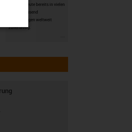
arbeiten heute bereits in vielen
hunderttausend
Anwendungen weltweit
zuverlässig.
igus-icon-3arrow
rung
r