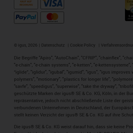
KAUF AUF
RECHNUNG
©
igus, 2026
Datenschutz
Cookie Policy
Verfahrensordnu
Die Begriffe "Apiro", "AutoChain", "CFRIP", "chainflex", "chai
"e-chain", "e-chain systems", "e-ketten", "e-kettensysteme", "e
“iglide”, "iglidur", "igubal", "igumid", "igus", "igus improv
polymers", "motionary", "plastics for longer life", "polymore
"savfe", "speedigus", "superwise", "take the dryway", "tribofi
geschützte Marken der igus® SE & Co. KG, Köln, in der Bun
repräsentative, jedoch nicht abschließende Liste der gei
verbundenen Unternehmen in Deutschland, der Europäische
stellt keinen Verzicht der igus® SE & Co. KG auf ihre Schut
Die igus® SE & Co. KG weist darauf hin, dass sie keine P