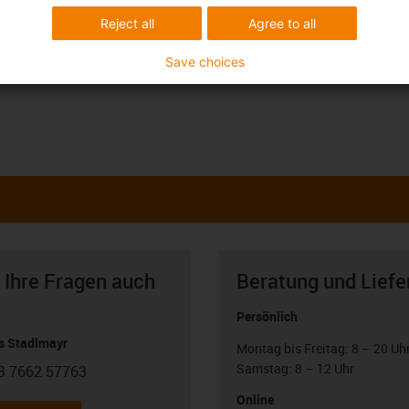
Reject all
Agree to all
Save choices
 Ihre Fragen auch
Beratung und Liefe
Persönlich
 Stadlmayr
Montag bis Freitag: 8 – 20 Uh
Samstag: 8 – 12 Uhr
3 7662 57763
con-phone
Online