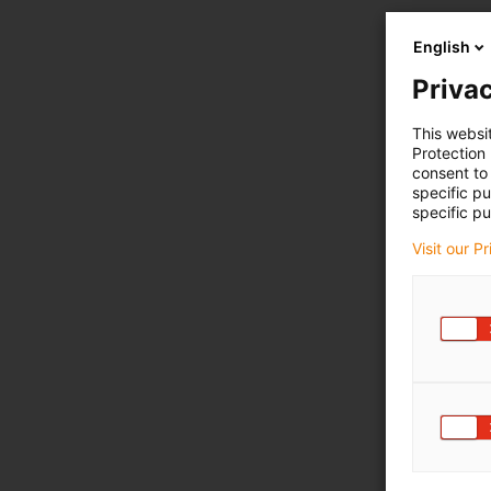
English
Privac
This websi
Protection
consent to 
specific p
specific pu
Visit our P