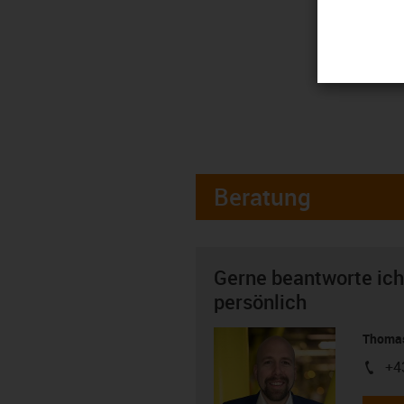
Beratung
Gerne beantworte ich
persönlich
Thomas
+4
igus-i