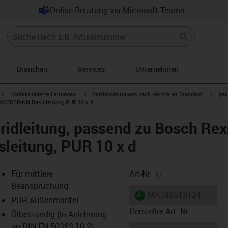
Online Beratung via Microsoft Teams
Branchen
Services
Unternehmen
igus-icon-arrow-right
igus-icon-arrow-right
igus-i
Konfektionierte Leitungen
Antriebsleitungen nach Hersteller Standard
pas
-023DBB-NN Basisleitung, PUR 10 x d
ridleitung, passend zu Bosch Rex
leitung, PUR 10 x d
igus-icon-copy-cl
Für mittlere
Art-Nr.
Beanspruchung
igus-icon-lieferzeit
MAT98513124
PUR-Außenmantel
Hersteller Art. Nr.
Ölbeständig (in Anlehnung
an DIN EN 50363-10-2)