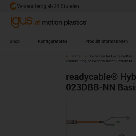
Versandfertig ab 24 Stunden
Shop
Konfiguratoren
Produktinformationen
igus-icon-arrow-right
igus-icon-arrow-right
Home
Leitungen für Energieketten
Hybridleitung, passend zu Bosch Rexroth RH2
readycable® Hyb
023DBB-NN Basis