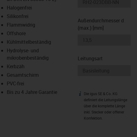
-icon-lupe
-icon-lupe
Halogenfrei
Silikonfrei
Außendurchmesser d
Flammwidrig
(max.) [mm]
Offshore
Kühlmittelbeständig
Hydrolyse- und
mikrobenbeständig
Leitungsart
Kerbzäh
Gesamtschirm
PVC-frei
Bis zu 4 Jahre Garantie
Die igus SE & Co. KG
igus-icon-info
definiert die Leitungslänge
über die komplette Länge
inkl. Stecker oder offener
Konfektion.