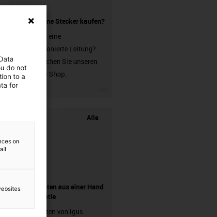
Leitung ohne Stecker kaufen?
Sie suchen eine
unkonfektionierte Leitung?
 Data
Dann besuchen Sie unseren
ou do not
chainflex® Shop.
ion to a
ta for
igus-icon-3arrow
Alle
ences on
all
Komponenten aus einer Hand
websites
- mit Garantie
Energieketten von igus