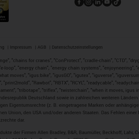
ng
Impressum
AGB
Datenschutzeinstellungen
nge", "chains for cranes", "ConProtect", "cradle-chain", "CTD", "dryge
-loop", "energy chain", "energy chain systems", "enjoyneering", "e-skin
es what moves", "igus:bike", "igusGO", "igutex", "iguverse", "iguversu
", "print2mold", "Rawbot", "RBTX", "RCYL", "readycable", "readychain
lament", "tribotape", "triflex", "twisterchain", "when it moves, igus 
desrepublik Deutschland sowie in zahlreichen weiteren Ländern un
stigen Eigentumsrechte (z. B. eingetragene Marken oder anhängi
n Union, den USA und/oder anderen Staaten. Das Fehlen einer Ma
zrechte dar.
rodukte der Firmen Allen Bradley, B&R, Baumüller, Beckhoff, Lahr