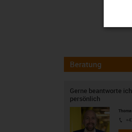
Beratung
Gerne beantworte ich
persönlich
Thomas
+4
igus-i