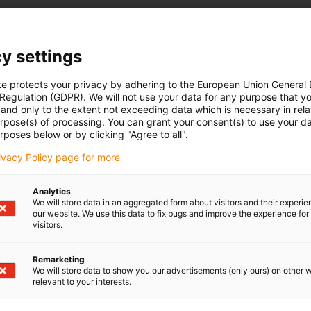
y settings
te protects your privacy by adhering to the European Union General
 Regulation (GDPR). We will not use your data for any purpose that y
and only to the extent not exceeding data which is necessary in relat
urpose(s) of processing. You can grant your consent(s) to use your da
rposes below or by clicking "Agree to all".
rivacy Policy page for more
Analytics
We will store data in an aggregated form about visitors and their experi
our website. We use this data to fix bugs and improve the experience for 
visitors.
Remarketing
We will store data to show you our advertisements (only ours) on other 
relevant to your interests.