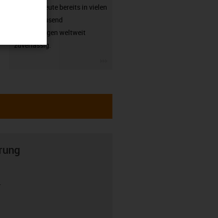
arbeiten heute bereits in vielen
hunderttausend
Anwendungen weltweit
zuverlässig.
igus-icon-3arrow
rung
r