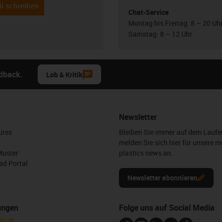
l schreiben
Chat-Service
Montag bis Freitag: 8 – 20 Uh
Samstag: 8 – 12 Uhr
edback.
Lob & Kritik
Newsletter
ures
Bleiben Sie immer auf dem Lauf
melden Sie sich hier für unsere m
Muster
plastics news an.
d Portal
Newsletter abonnieren
ungen
Folge uns auf Social Media