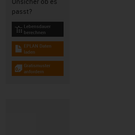
Unsicher ob es
passt?
Lebensdauer
igus-icon-lebensdauerrechner
berechnen
EPLAN Daten
igus-icon-download-plan
laden
Gratismuster
igus-icon-gratismuster
anfordern