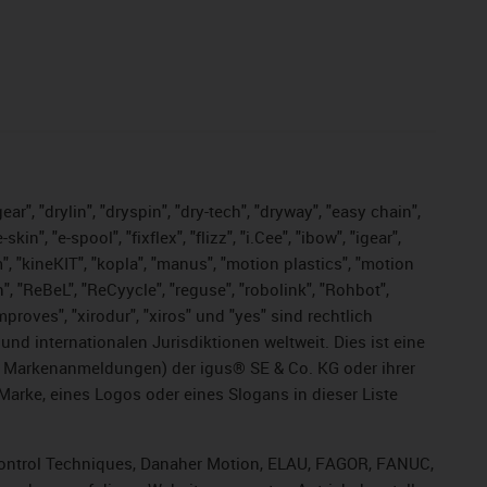
ar", "drylin", "dryspin", "dry-tech", "dryway", "easy chain",
", "e-spool", "fixflex", "flizz", "i.Cee", "ibow", "igear",
m", "kineKIT", "kopla", "manus", "motion plastics", "motion
", "ReBeL", "ReCyycle", "reguse", "robolink", "Rohbot",
improves", "xirodur", "xiros" und "yes" sind rechtlich
d internationalen Jurisdiktionen weltweit. Dies ist eine
ge Markenanmeldungen) der igus® SE & Co. KG oder ihrer
rke, eines Logos oder eines Slogans in dieser Liste
, Control Techniques, Danaher Motion, ELAU, FAGOR, FANUC,