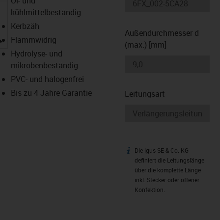
Öl- und
kühlmittelbeständig
Kerbzäh
Außendurchmesser d
igus-icon-lupe
Flammwidrig
(max.) [mm]
Hydrolyse- und
mikrobenbeständig
PVC- und halogenfrei
Bis zu 4 Jahre Garantie
Leitungsart
Die igus SE & Co. KG
igus-icon-info
definiert die Leitungslänge
über die komplette Länge
inkl. Stecker oder offener
Konfektion.