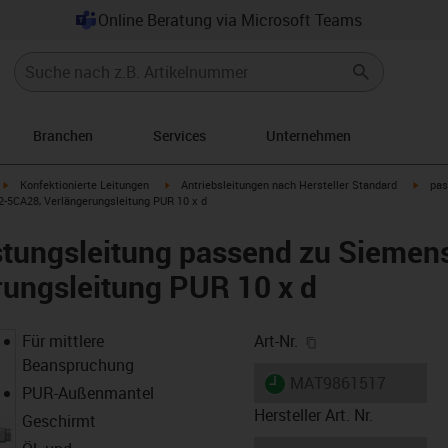
Online Beratung via Microsoft Teams
Branchen
Services
Unternehmen
igus-icon-arrow-right
igus-icon-arrow-right
igus-i
Konfektionierte Leitungen
Antriebsleitungen nach Hersteller Standard
pas
-5CA28, Verlängerungsleitung PUR 10 x d
stungsleitung passend zu Siemen
ungsleitung PUR 10 x d
igus-icon-copy-cl
Für mittlere
Art-Nr.
Beanspruchung
igus-icon-lieferzeit
MAT9861517
PUR-Außenmantel
Hersteller Art. Nr.
Geschirmt