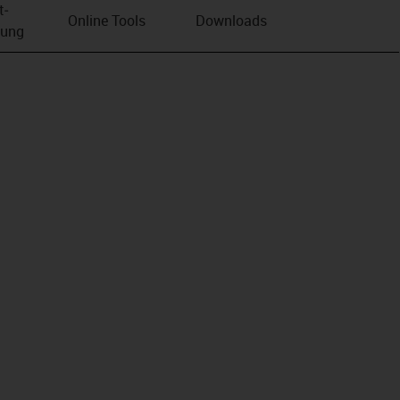
t­
Online Tools
Downloads
bung