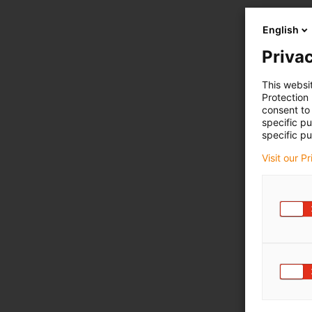
English
Privac
This websi
Protection
consent to 
specific p
specific pu
Visit our P