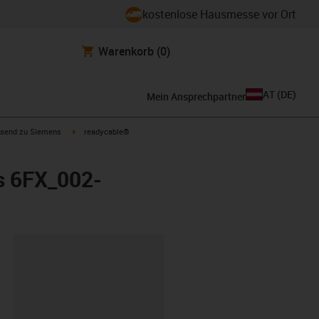
kostenlose Hausmesse vor Ort
Warenkorb
(0)
AT
(
DE
)
Mein Ansprechpartner
con-arrow-right
igus-icon-arrow-right
send zu Siemens
readycable®
s 6FX_002-
ipboard