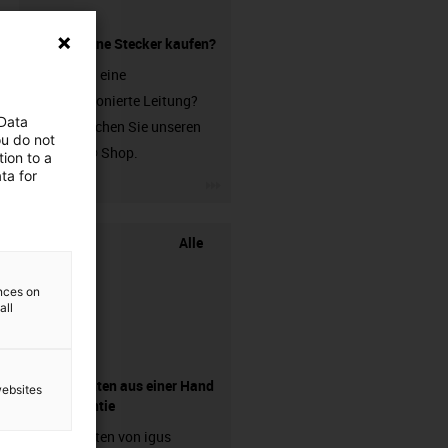
Leitung ohne Stecker kaufen?
Sie suchen eine
unkonfektionierte Leitung?
 Data
Dann besuchen Sie unseren
ou do not
chainflex® Shop.
ion to a
ta for
igus-icon-3arrow
Alle
ences on
all
Komponenten aus einer Hand
websites
- mit Garantie
Energieketten von igus