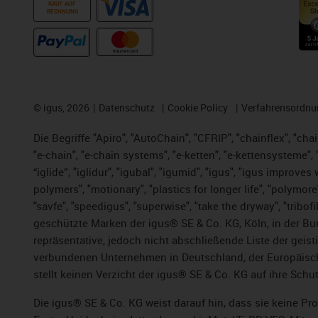
KAUF AUF
RECHNUNG
©
igus, 2026
Datenschutz
Cookie Policy
Verfahrensordnu
Die Begriffe "Apiro", "AutoChain", "CFRIP", "chainflex", "chai
"e-chain", "e-chain systems", "e-ketten", "e-kettensysteme", "e
“iglide”, "iglidur", "igubal", "igumid", "igus", "igus improv
polymers", "motionary", "plastics for longer life", "polymore
"savfe", "speedigus", "superwise", "take the dryway", "tribofi
geschützte Marken der igus® SE & Co. KG, Köln, in der Bun
repräsentative, jedoch nicht abschließende Liste der gei
verbundenen Unternehmen in Deutschland, der Europäische
stellt keinen Verzicht der igus® SE & Co. KG auf ihre Schut
Die igus® SE & Co. KG weist darauf hin, dass sie keine P