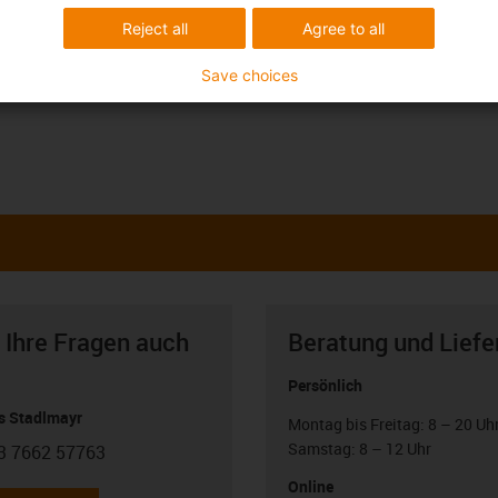
Reject all
Agree to all
Save choices
 Ihre Fragen auch
Beratung und Liefe
Persönlich
 Stadlmayr
Montag bis Freitag: 8 – 20 Uh
Samstag: 8 – 12 Uhr
3 7662 57763
con-phone
Online