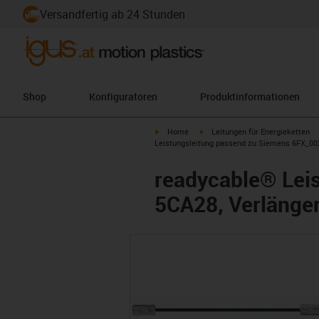
Versandfertig ab 24 Stunden
Shop
Konfiguratoren
Produktinformationen
igus-icon-arrow-right
igus-icon-arrow-right
Home
Leitungen für Energieketten
Leistungsleitung passend zu Siemens 6FX_002
readycable® Lei
5CA28, Verlänger