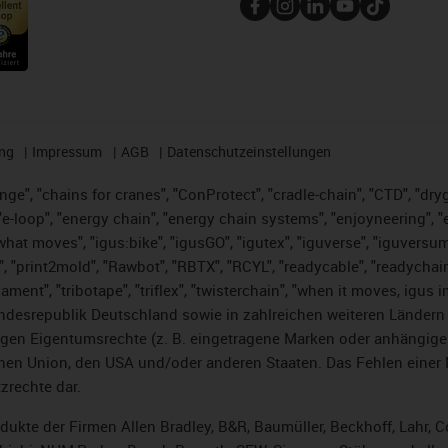
ng
Impressum
AGB
Datenschutzeinstellungen
nge", "chains for cranes", "ConProtect", "cradle-chain", "CTD", "dryge
-loop", "energy chain", "energy chain systems", "enjoyneering", "e-skin
es what moves", "igus:bike", "igusGO", "igutex", "iguverse", "iguversu
", "print2mold", "Rawbot", "RBTX", "RCYL", "readycable", "readychain
lament", "tribotape", "triflex", "twisterchain", "when it moves, igus 
desrepublik Deutschland sowie in zahlreichen weiteren Ländern un
stigen Eigentumsrechte (z. B. eingetragene Marken oder anhängi
n Union, den USA und/oder anderen Staaten. Das Fehlen einer Ma
zrechte dar.
rodukte der Firmen Allen Bradley, B&R, Baumüller, Beckhoff, Lahr