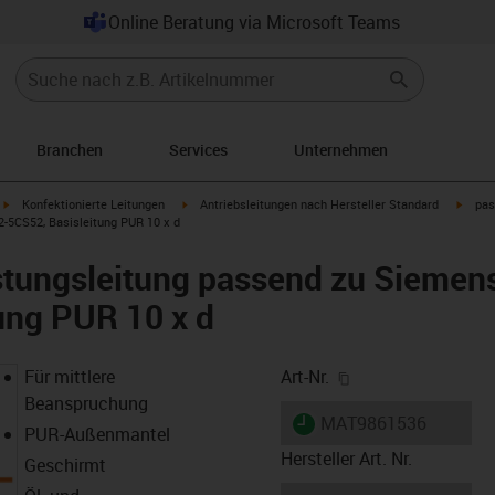
Online Beratung via Microsoft Teams
Branchen
Services
Unternehmen
igus-icon-arrow-right
igus-icon-arrow-right
igus-i
Konfektionierte Leitungen
Antriebsleitungen nach Hersteller Standard
pas
-5CS52, Basisleitung PUR 10 x d
stungsleitung passend zu Siemen
ung PUR 10 x d
igus-icon-copy-cl
Für mittlere
Art-Nr.
Beanspruchung
igus-icon-lieferzeit
MAT9861536
PUR-Außenmantel
Hersteller Art. Nr.
Geschirmt