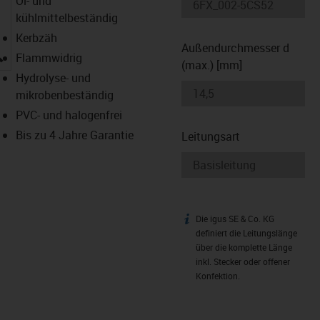
Öl- und
kühlmittelbeständig
Kerbzäh
Außendurchmesser d
igus-icon-lupe
Flammwidrig
(max.) [mm]
Hydrolyse- und
mikrobenbeständig
PVC- und halogenfrei
Bis zu 4 Jahre Garantie
Leitungsart
Die igus SE & Co. KG
igus-icon-info
definiert die Leitungslänge
über die komplette Länge
inkl. Stecker oder offener
Konfektion.