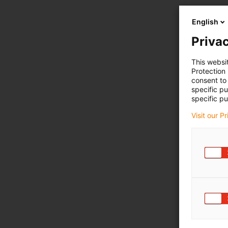
English
Privac
This websi
Protection
consent to 
specific p
specific pu
Visit our P