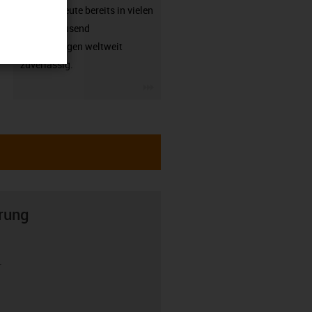
arbeiten heute bereits in vielen
hunderttausend
Anwendungen weltweit
zuverlässig.
igus-icon-3arrow
rung
r