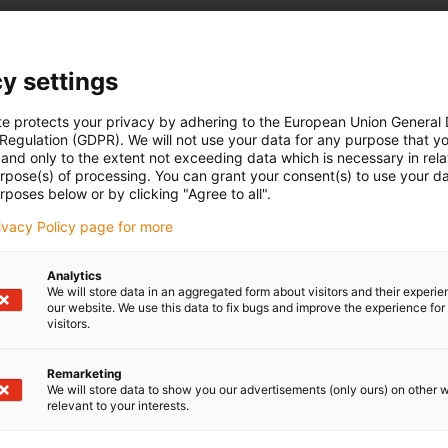
y settings
te protects your privacy by adhering to the European Union General
 Regulation (GDPR). We will not use your data for any purpose that y
and only to the extent not exceeding data which is necessary in relat
urpose(s) of processing. You can grant your consent(s) to use your da
rposes below or by clicking "Agree to all".
rivacy Policy page for more
Analytics
We will store data in an aggregated form about visitors and their experi
our website. We use this data to fix bugs and improve the experience for 
visitors.
Remarketing
We will store data to show you our advertisements (only ours) on other 
relevant to your interests.