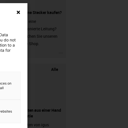
Leitung ohne Stecker kaufen?
Sie suchen eine
unkonfektionierte Leitung?
 Data
Dann besuchen Sie unseren
ou do not
chainflex® Shop.
ion to a
ta for
igus-icon-3arrow
Alle
ences on
all
Komponenten aus einer Hand
websites
- mit Garantie
Energieketten von igus