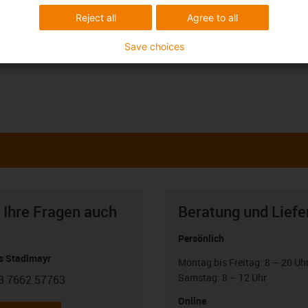
Reject all
Agree to all
Save choices
 Ihre Fragen auch
Beratung und Liefe
Persönlich
 Stadlmayr
Montag bis Freitag: 8 – 20 Uh
Samstag: 8 – 12 Uhr
3 7662 57763
con-phone
Online