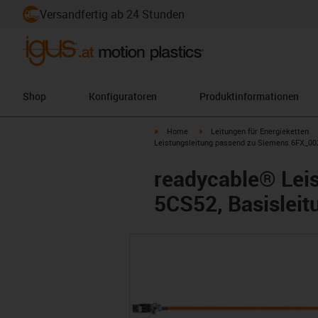
Versandfertig ab 24 Stunden
Shop
Konfiguratoren
Produktinformationen
igus-icon-arrow-right
igus-icon-arrow-right
Home
Leitungen für Energieketten
Leistungsleitung passend zu Siemens 6FX_002
readycable® Lei
5CS52, Basisleit