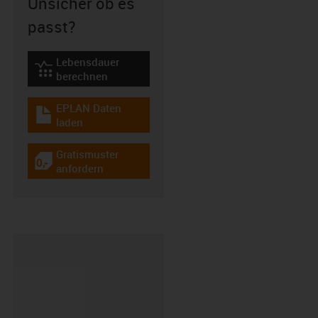
Unsicher ob es
passt?
Lebensdauer
igus-icon-lebensdauerrechner
berechnen
EPLAN Daten
igus-icon-download-plan
laden
Gratismuster
igus-icon-gratismuster
anfordern