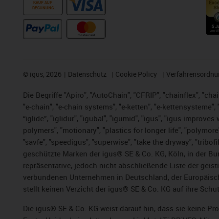
KAUF AUF
RECHNUNG
©
igus, 2026
Datenschutz
Cookie Policy
Verfahrensordnu
Die Begriffe "Apiro", "AutoChain", "CFRIP", "chainflex", "chai
"e-chain", "e-chain systems", "e-ketten", "e-kettensysteme", "e
“iglide”, "iglidur", "igubal", "igumid", "igus", "igus improv
polymers", "motionary", "plastics for longer life", "polymore
"savfe", "speedigus", "superwise", "take the dryway", "tribofi
geschützte Marken der igus® SE & Co. KG, Köln, in der Bun
repräsentative, jedoch nicht abschließende Liste der gei
verbundenen Unternehmen in Deutschland, der Europäische
stellt keinen Verzicht der igus® SE & Co. KG auf ihre Schut
Die igus® SE & Co. KG weist darauf hin, dass sie keine P