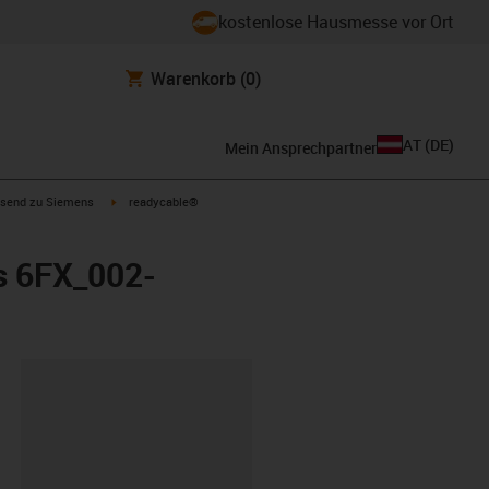
kostenlose Hausmesse vor Ort
Warenkorb
(0)
AT
(
DE
)
Mein Ansprechpartner
con-arrow-right
igus-icon-arrow-right
send zu Siemens
readycable®
s 6FX_002-
ipboard