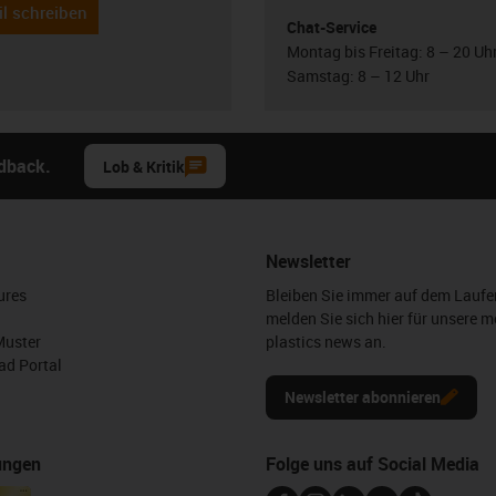
l schreiben
Chat-Service
Montag bis Freitag: 8 – 20 Uh
Samstag: 8 – 12 Uhr
edback.
Lob & Kritik
Newsletter
ures
Bleiben Sie immer auf dem Lauf
melden Sie sich hier für unsere m
Muster
plastics news an.
d Portal
Newsletter abonnieren
ungen
Folge uns auf Social Media