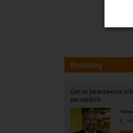
Beratung
Gerne beantworte ich
persönlich
Thomas
+4
igus-i