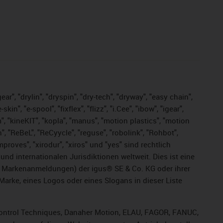
ar", "drylin", "dryspin", "dry-tech", "dryway", "easy chain",
", "e-spool", "fixflex", "flizz", "i.Cee", "ibow", "igear",
m", "kineKIT", "kopla", "manus", "motion plastics", "motion
", "ReBeL", "ReCyycle", "reguse", "robolink", "Rohbot",
improves", "xirodur", "xiros" und "yes" sind rechtlich
d internationalen Jurisdiktionen weltweit. Dies ist eine
ge Markenanmeldungen) der igus® SE & Co. KG oder ihrer
rke, eines Logos oder eines Slogans in dieser Liste
, Control Techniques, Danaher Motion, ELAU, FAGOR, FANUC,