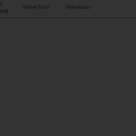
t­
Online Tools
Downloads
bung