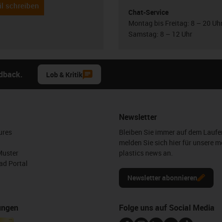
l schreiben
Chat-Service
Montag bis Freitag: 8 – 20 Uh
Samstag: 8 – 12 Uhr
edback.
Lob & Kritik
Newsletter
ures
Bleiben Sie immer auf dem Lauf
melden Sie sich hier für unsere m
Muster
plastics news an.
d Portal
Newsletter abonnieren
ungen
Folge uns auf Social Media