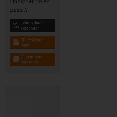
Unsicher ob es
passt?
Lebensdauer
igus-icon-lebensdauerrechner
berechnen
EPLAN Daten
igus-icon-download-plan
laden
Gratismuster
igus-icon-gratismuster
anfordern