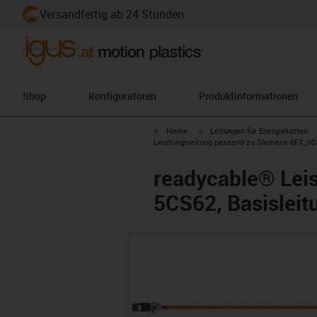
Versandfertig ab 24 Stunden
Shop
Konfiguratoren
Produktinformationen
igus-icon-arrow-right
igus-icon-arrow-right
Home
Leitungen für Energieketten
Leistungsleitung passend zu Siemens 6FX_002
readycable® Lei
5CS62, Basisleit