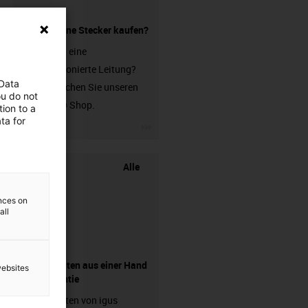
Leitung ohne Stecker kaufen?
Sie suchen eine
unkonfektionierte Leitung?
 Data
Dann besuchen Sie unseren
ou do not
chainflex® Shop.
ion to a
ta for
igus-icon-3arrow
Alle
ences on
all
Komponenten aus einer Hand
websites
- mit Garantie
Energieketten von igus