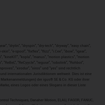
ar", "drylin", "dryspin", "dry-tech", "dryway", "easy chain",
", "e-spool", "fixflex", "flizz", "i.Cee", "ibow", "igear",
m", "kineKIT", "kopla", "manus", "motion plastics", "motion
", "ReBeL", "ReCyycle", "reguse", "robolink", "Rohbot",
improves", "xirodur", "xiros" und "yes" sind rechtlich
d internationalen Jurisdiktionen weltweit. Dies ist eine
ge Markenanmeldungen) der igus® SE & Co. KG oder ihrer
rke, eines Logos oder eines Slogans in dieser Liste
, Control Techniques, Danaher Motion, ELAU, FAGOR, FANUC,