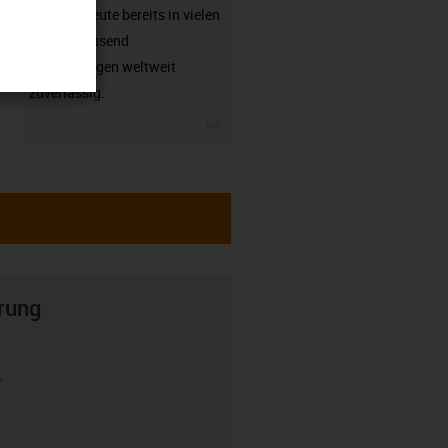
arbeiten heute bereits in vielen
hunderttausend
Anwendungen weltweit
zuverlässig.
igus-icon-3arrow
rung
r