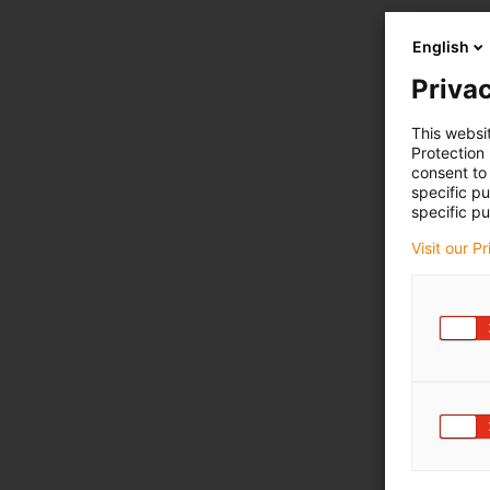
English
Privac
This websi
Protection
consent to 
specific p
specific pu
Visit our P