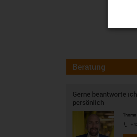
Beratung
Gerne beantworte ich
persönlich
Thomas
+4
igus-i