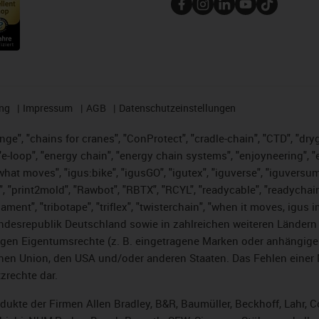
ng
Impressum
AGB
Datenschutzeinstellungen
nge", "chains for cranes", "ConProtect", "cradle-chain", "CTD", "dryge
-loop", "energy chain", "energy chain systems", "enjoyneering", "e-skin
es what moves", "igus:bike", "igusGO", "igutex", "iguverse", "iguversu
", "print2mold", "Rawbot", "RBTX", "RCYL", "readycable", "readychain
lament", "tribotape", "triflex", "twisterchain", "when it moves, igus 
desrepublik Deutschland sowie in zahlreichen weiteren Ländern un
stigen Eigentumsrechte (z. B. eingetragene Marken oder anhängi
n Union, den USA und/oder anderen Staaten. Das Fehlen einer Ma
zrechte dar.
rodukte der Firmen Allen Bradley, B&R, Baumüller, Beckhoff, Lahr