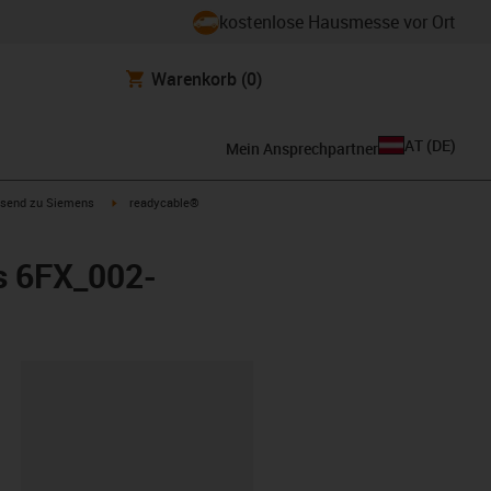
kostenlose Hausmesse vor Ort
Warenkorb
(0)
AT
(
DE
)
Mein Ansprechpartner
con-arrow-right
igus-icon-arrow-right
send zu Siemens
readycable®
s 6FX_002-
ipboard