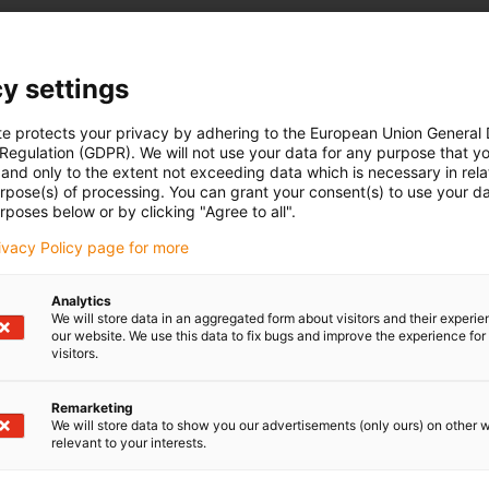
y settings
te protects your privacy by adhering to the European Union General
 Regulation (GDPR). We will not use your data for any purpose that y
and only to the extent not exceeding data which is necessary in relat
urpose(s) of processing. You can grant your consent(s) to use your da
rposes below or by clicking "Agree to all".
rivacy Policy page for more
Analytics
We will store data in an aggregated form about visitors and their experi
our website. We use this data to fix bugs and improve the experience for 
visitors.
Remarketing
We will store data to show you our advertisements (only ours) on other 
relevant to your interests.