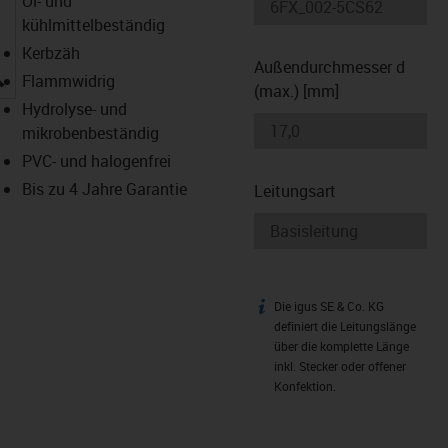
Öl- und
kühlmittelbeständig
Kerbzäh
Außendurchmesser d
igus-icon-lupe
Flammwidrig
(max.) [mm]
Hydrolyse- und
mikrobenbeständig
PVC- und halogenfrei
Bis zu 4 Jahre Garantie
Leitungsart
Die igus SE & Co. KG
igus-icon-info
definiert die Leitungslänge
über die komplette Länge
inkl. Stecker oder offener
Konfektion.