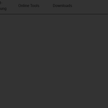
t­
Online Tools
Downloads
bung