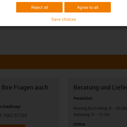
Reject all
Agree to all
Save choices
 Ihre Fragen auch
Beratung und Liefe
Persönlich
 Stadlmayr
Montag bis Freitag: 8 – 20 Uh
Samstag: 8 – 12 Uhr
3 7662 57763
con-phone
Online