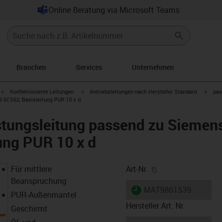
Online Beratung via Microsoft Teams
Branchen
Services
Unternehmen
igus-icon-arrow-right
igus-icon-arrow-right
igus-i
Konfektionierte Leitungen
Antriebsleitungen nach Hersteller Standard
pas
-5CS62, Basisleitung PUR 10 x d
stungsleitung passend zu Siemen
ung PUR 10 x d
igus-icon-copy-cl
Für mittlere
Art-Nr.
Beanspruchung
igus-icon-lieferzeit
MAT9861539
PUR-Außenmantel
Hersteller Art. Nr.
Geschirmt