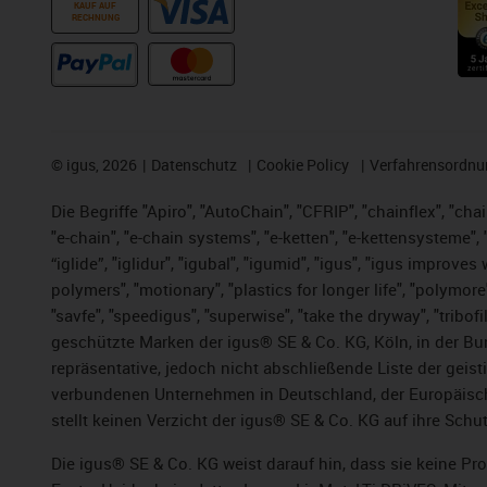
KAUF AUF
RECHNUNG
©
igus, 2026
Datenschutz
Cookie Policy
Verfahrensordnu
Die Begriffe "Apiro", "AutoChain", "CFRIP", "chainflex", "chai
"e-chain", "e-chain systems", "e-ketten", "e-kettensysteme", "e
“iglide”, "iglidur", "igubal", "igumid", "igus", "igus improv
polymers", "motionary", "plastics for longer life", "polymore
"savfe", "speedigus", "superwise", "take the dryway", "tribofi
geschützte Marken der igus® SE & Co. KG, Köln, in der Bun
repräsentative, jedoch nicht abschließende Liste der gei
verbundenen Unternehmen in Deutschland, der Europäische
stellt keinen Verzicht der igus® SE & Co. KG auf ihre Schut
Die igus® SE & Co. KG weist darauf hin, dass sie keine P