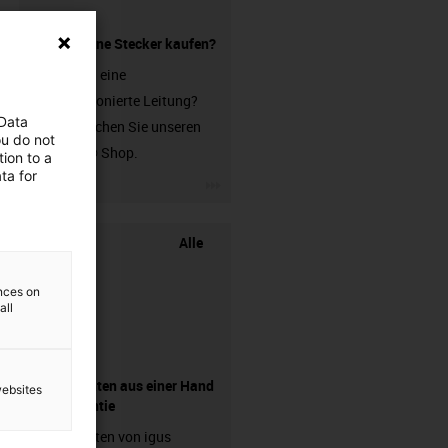
Leitung ohne Stecker kaufen?
Sie suchen eine
unkonfektionierte Leitung?
 Data
Dann besuchen Sie unseren
ou do not
chainflex® Shop.
ion to a
ta for
igus-icon-3arrow
Alle
ences on
all
Komponenten aus einer Hand
websites
- mit Garantie
Energieketten von igus