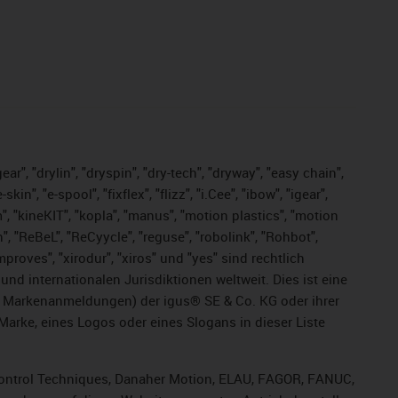
ar", "drylin", "dryspin", "dry-tech", "dryway", "easy chain",
", "e-spool", "fixflex", "flizz", "i.Cee", "ibow", "igear",
m", "kineKIT", "kopla", "manus", "motion plastics", "motion
", "ReBeL", "ReCyycle", "reguse", "robolink", "Rohbot",
improves", "xirodur", "xiros" und "yes" sind rechtlich
d internationalen Jurisdiktionen weltweit. Dies ist eine
ge Markenanmeldungen) der igus® SE & Co. KG oder ihrer
rke, eines Logos oder eines Slogans in dieser Liste
, Control Techniques, Danaher Motion, ELAU, FAGOR, FANUC,