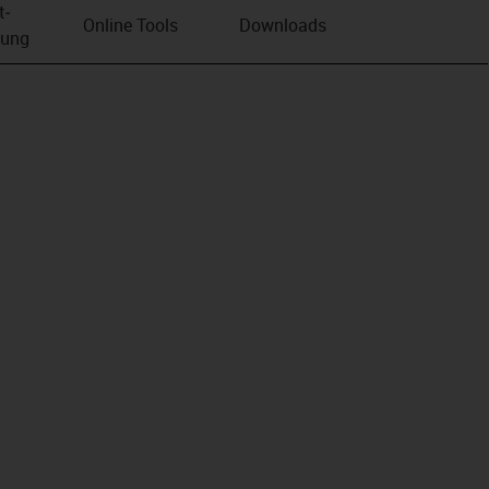
t­
Online Tools
Downloads
bung