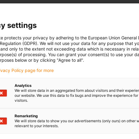
y settings
te protects your privacy by adhering to the European Union General
 Regulation (GDPR). We will not use your data for any purpose that y
and only to the extent not exceeding data which is necessary in relat
urpose(s) of processing. You can grant your consent(s) to use your da
rposes below or by clicking "Agree to all".
rivacy Policy page for more
Analytics
We will store data in an aggregated form about visitors and their experi
our website. We use this data to fix bugs and improve the experience for 
visitors.
Remarketing
We will store data to show you our advertisements (only ours) on other 
relevant to your interests.