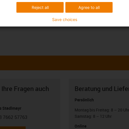
Reject all
Agree to all
Save choices
 Ihre Fragen auch
Beratung und Liefe
Persönlich
 Stadlmayr
Montag bis Freitag: 8 – 20 Uh
Samstag: 8 – 12 Uhr
3 7662 57763
con-phone
Online