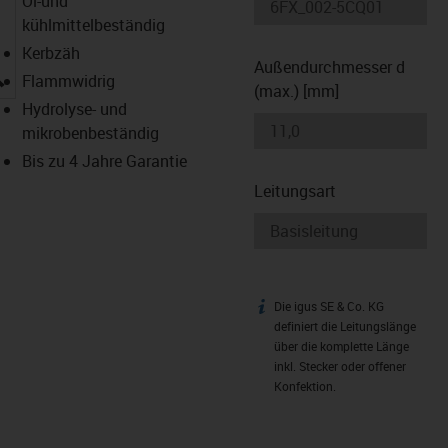
Öl-und
kühlmittelbeständig
Kerbzäh
Außendurchmesser d
igus-icon-lupe
Flammwidrig
(max.) [mm]
Hydrolyse- und
mikrobenbeständig
Bis zu 4 Jahre Garantie
Leitungsart
Die igus SE & Co. KG
igus-icon-info
definiert die Leitungslänge
über die komplette Länge
inkl. Stecker oder offener
Konfektion.