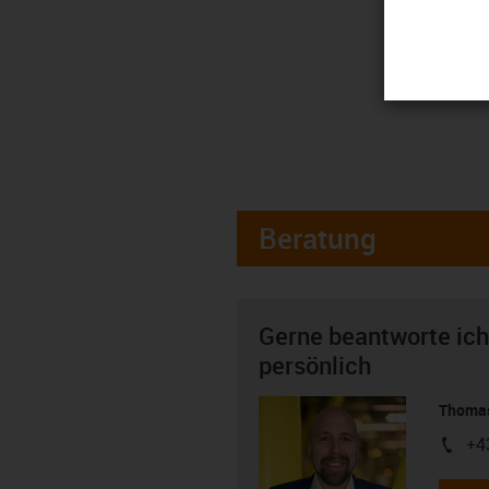
Beratung
Gerne beantworte ich
persönlich
Thomas
+4
igus-i