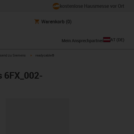
kostenlose Hausmesse vor Ort
Warenkorb
(0)
AT
(
DE
)
Mein Ansprechpartner
con-arrow-right
igus-icon-arrow-right
send zu Siemens
readycable®
s 6FX_002-
ipboard