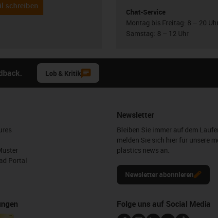
l schreiben
Chat-Service
Montag bis Freitag: 8 – 20 Uh
Samstag: 8 – 12 Uhr
edback.
Lob & Kritik
Newsletter
ures
Bleiben Sie immer auf dem Lauf
melden Sie sich hier für unsere m
Muster
plastics news an.
d Portal
Newsletter abonnieren
ungen
Folge uns auf Social Media