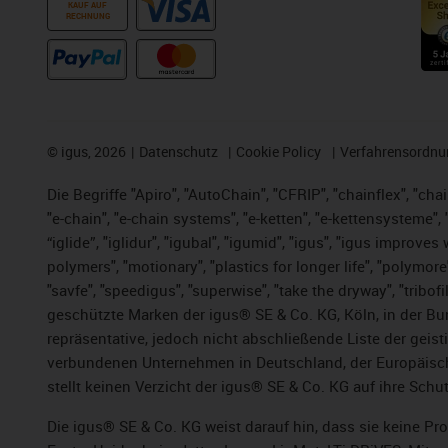
KAUF AUF
RECHNUNG
©
igus, 2026
Datenschutz
Cookie Policy
Verfahrensordnu
Die Begriffe "Apiro", "AutoChain", "CFRIP", "chainflex", "chai
"e-chain", "e-chain systems", "e-ketten", "e-kettensysteme", "e
“iglide”, "iglidur", "igubal", "igumid", "igus", "igus improv
polymers", "motionary", "plastics for longer life", "polymore
"savfe", "speedigus", "superwise", "take the dryway", "tribofi
geschützte Marken der igus® SE & Co. KG, Köln, in der Bun
repräsentative, jedoch nicht abschließende Liste der gei
verbundenen Unternehmen in Deutschland, der Europäische
stellt keinen Verzicht der igus® SE & Co. KG auf ihre Schut
Die igus® SE & Co. KG weist darauf hin, dass sie keine P