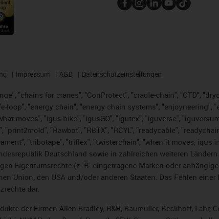
ng
Impressum
AGB
Datenschutzeinstellungen
nge", "chains for cranes", "ConProtect", "cradle-chain", "CTD", "dryge
-loop", "energy chain", "energy chain systems", "enjoyneering", "e-skin
es what moves", "igus:bike", "igusGO", "igutex", "iguverse", "iguversu
", "print2mold", "Rawbot", "RBTX", "RCYL", "readycable", "readychain
lament", "tribotape", "triflex", "twisterchain", "when it moves, igus 
desrepublik Deutschland sowie in zahlreichen weiteren Ländern un
stigen Eigentumsrechte (z. B. eingetragene Marken oder anhängi
n Union, den USA und/oder anderen Staaten. Das Fehlen einer Ma
zrechte dar.
rodukte der Firmen Allen Bradley, B&R, Baumüller, Beckhoff, Lahr