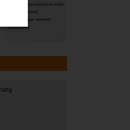
arbeiten heute bereits in vielen
hunderttausend
Anwendungen weltweit
zuverlässig.
igus-icon-3arrow
rung
r