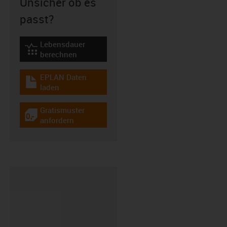
Unsicher ob es
passt?
Lebensdauer
igus-icon-lebensdauerrechner
berechnen
EPLAN Daten
igus-icon-download-plan
laden
Gratismuster
igus-icon-gratismuster
anfordern