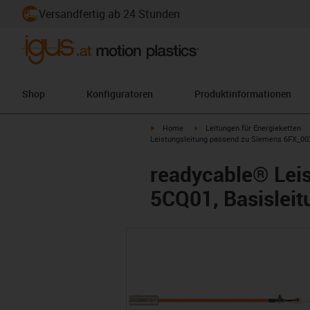
Versandfertig ab 24 Stunden
Shop
Konfiguratoren
Produktinformationen
igus-icon-arrow-right
igus-icon-arrow-right
Home
Leitungen für Energieketten
Leistungsleitung passend zu Siemens 6FX_002-
readycable® Lei
5CQ01, Basisleit