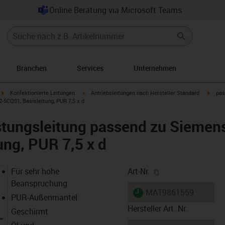
Online Beratung via Microsoft Teams
Branchen
Services
Unternehmen
igus-icon-arrow-right
igus-icon-arrow-right
igus-i
Konfektionierte Leitungen
Antriebsleitungen nach Hersteller Standard
pas
5CQ01, Basisleitung, PUR 7,5 x d
stungsleitung passend zu Siemen
ung, PUR 7,5 x d
igus-icon-copy-cl
Für sehr hohe
Art-Nr.
Beanspruchung
igus-icon-lieferzeit
MAT9861559
PUR-Außenmantel
Hersteller Art. Nr.
Geschirmt