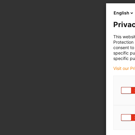
English
Privac
This websi
Protection
consent to 
specific p
specific pu
Visit our P