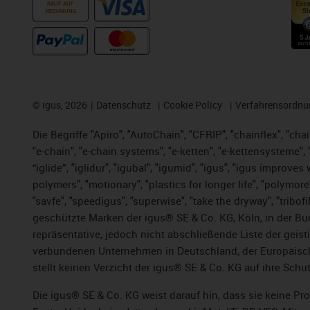
KAUF AUF
RECHNUNG
©
igus, 2026
Datenschutz
Cookie Policy
Verfahrensordnu
Die Begriffe "Apiro", "AutoChain", "CFRIP", "chainflex", "chai
"e-chain", "e-chain systems", "e-ketten", "e-kettensysteme", "e
“iglide”, "iglidur", "igubal", "igumid", "igus", "igus improv
polymers", "motionary", "plastics for longer life", "polymore
"savfe", "speedigus", "superwise", "take the dryway", "tribofi
geschützte Marken der igus® SE & Co. KG, Köln, in der Bun
repräsentative, jedoch nicht abschließende Liste der gei
verbundenen Unternehmen in Deutschland, der Europäische
stellt keinen Verzicht der igus® SE & Co. KG auf ihre Schut
Die igus® SE & Co. KG weist darauf hin, dass sie keine P