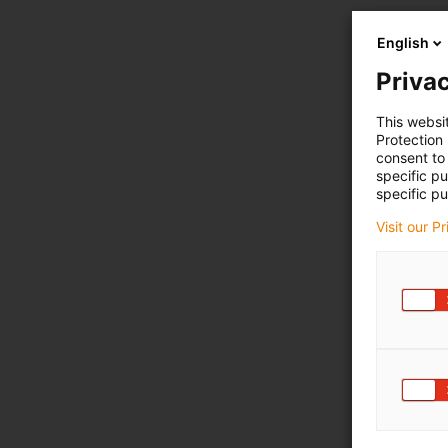
English
Privac
This websi
Protection
consent to 
specific p
specific pu
Visit our P