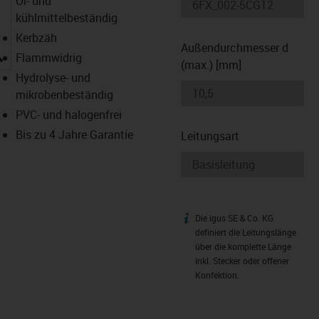
Öl- und
kühlmittelbeständig
Kerbzäh
Außendurchmesser d
igus-icon-lupe
Flammwidrig
(max.) [mm]
Hydrolyse- und
mikrobenbeständig
PVC- und halogenfrei
Bis zu 4 Jahre Garantie
Leitungsart
Die igus SE & Co. KG
igus-icon-info
definiert die Leitungslänge
über die komplette Länge
inkl. Stecker oder offener
Konfektion.