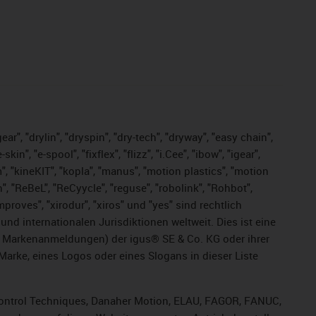
ar", "drylin", "dryspin", "dry-tech", "dryway", "easy chain",
", "e-spool", "fixflex", "flizz", "i.Cee", "ibow", "igear",
m", "kineKIT", "kopla", "manus", "motion plastics", "motion
", "ReBeL", "ReCyycle", "reguse", "robolink", "Rohbot",
improves", "xirodur", "xiros" und "yes" sind rechtlich
d internationalen Jurisdiktionen weltweit. Dies ist eine
ge Markenanmeldungen) der igus® SE & Co. KG oder ihrer
rke, eines Logos oder eines Slogans in dieser Liste
, Control Techniques, Danaher Motion, ELAU, FAGOR, FANUC,