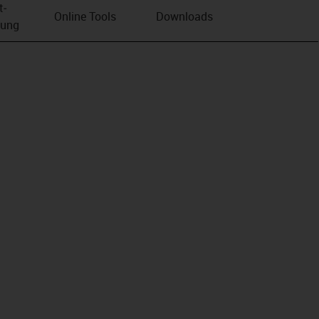
t­
Online Tools
Downloads
bung