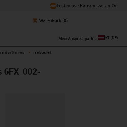
kostenlose Hausmesse vor Ort
Warenkorb
(0)
AT
(
DE
)
Mein Ansprechpartner
con-arrow-right
igus-icon-arrow-right
send zu Siemens
readycable®
s 6FX_002-
ipboard