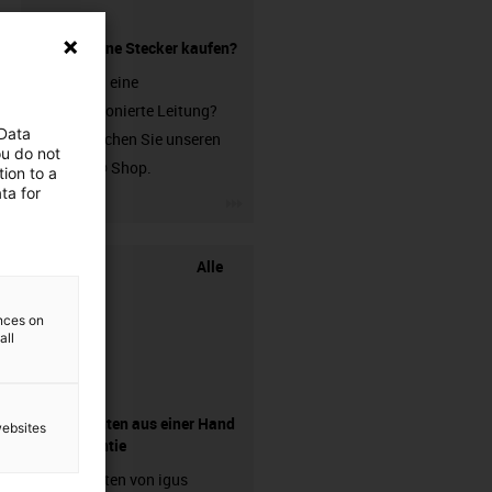
Leitung ohne Stecker kaufen?
Sie suchen eine
unkonfektionierte Leitung?
 Data
Dann besuchen Sie unseren
ou do not
chainflex® Shop.
ion to a
ta for
igus-icon-3arrow
Alle
ences on
all
Komponenten aus einer Hand
websites
- mit Garantie
Energieketten von igus