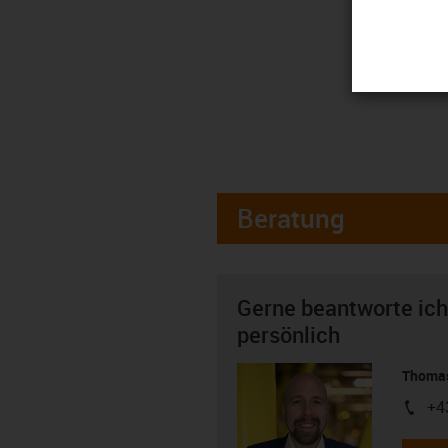
Beratung
Gerne beantworte ich
persönlich
Thomas
+4
igus-i