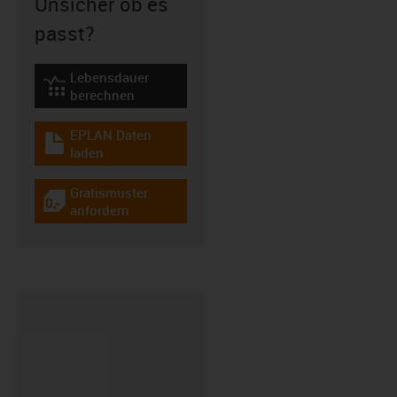
Unsicher ob es
passt?
Lebensdauer
igus-icon-lebensdauerrechner
berechnen
EPLAN Daten
igus-icon-download-plan
laden
Gratismuster
igus-icon-gratismuster
anfordern