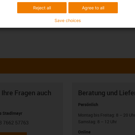
Reject all
Agree to all
Save choices
 Ihre Fragen auch
Beratung und Liefe
Persönlich
 Stadlmayr
Montag bis Freitag: 8 – 20 Uh
Samstag: 8 – 12 Uhr
3 7662 57763
con-phone
Online