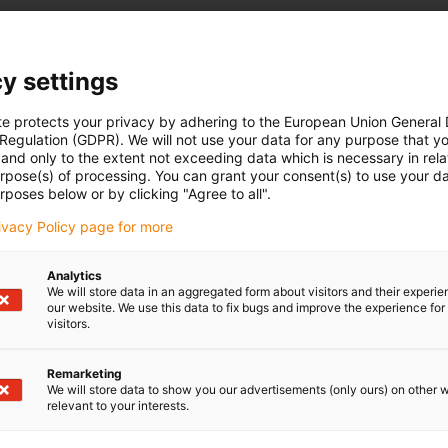
y settings
te protects your privacy by adhering to the European Union General
 Regulation (GDPR). We will not use your data for any purpose that y
and only to the extent not exceeding data which is necessary in relat
urpose(s) of processing. You can grant your consent(s) to use your da
rposes below or by clicking "Agree to all".
rivacy Policy page for more
Analytics
We will store data in an aggregated form about visitors and their experi
our website. We use this data to fix bugs and improve the experience for 
visitors.
Remarketing
We will store data to show you our advertisements (only ours) on other 
relevant to your interests.