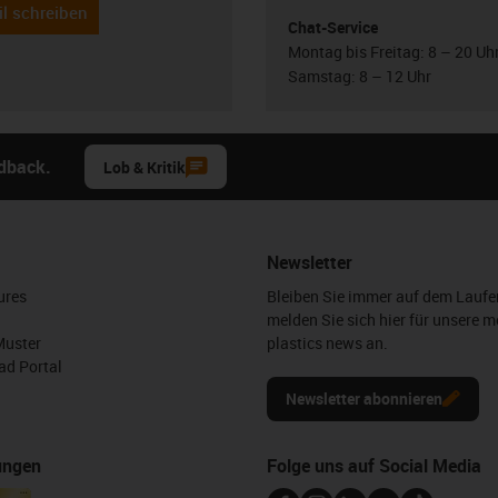
l schreiben
Chat-Service
Montag bis Freitag: 8 – 20 Uh
Samstag: 8 – 12 Uhr
edback.
Lob & Kritik
Newsletter
ures
Bleiben Sie immer auf dem Lauf
melden Sie sich hier für unsere m
Muster
plastics news an.
d Portal
Newsletter abonnieren
ungen
Folge uns auf Social Media