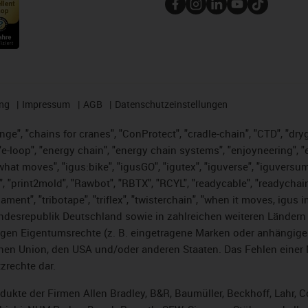
ng
Impressum
AGB
Datenschutzeinstellungen
nge", "chains for cranes", "ConProtect", "cradle-chain", "CTD", "dryge
-loop", "energy chain", "energy chain systems", "enjoyneering", "e-skin
es what moves", "igus:bike", "igusGO", "igutex", "iguverse", "iguversu
", "print2mold", "Rawbot", "RBTX", "RCYL", "readycable", "readychain
lament", "tribotape", "triflex", "twisterchain", "when it moves, igus 
desrepublik Deutschland sowie in zahlreichen weiteren Ländern un
stigen Eigentumsrechte (z. B. eingetragene Marken oder anhängi
n Union, den USA und/oder anderen Staaten. Das Fehlen einer Ma
zrechte dar.
rodukte der Firmen Allen Bradley, B&R, Baumüller, Beckhoff, Lahr