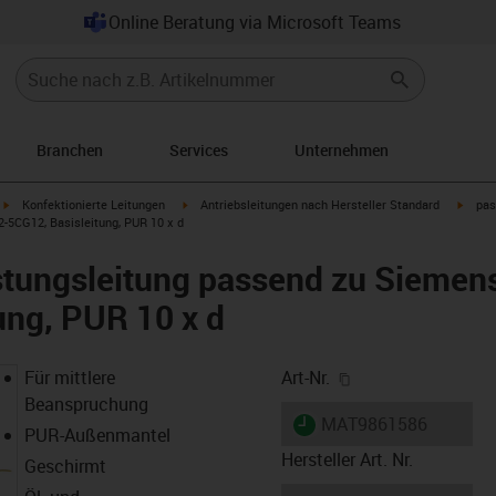
Online Beratung via Microsoft Teams
Branchen
Services
Unternehmen
igus-icon-arrow-right
igus-icon-arrow-right
igus-i
Konfektionierte Leitungen
Antriebsleitungen nach Hersteller Standard
pas
-5CG12, Basisleitung, PUR 10 x d
stungsleitung passend zu Siemen
ung, PUR 10 x d
igus-icon-copy-cl
Für mittlere
Art-Nr.
Beanspruchung
igus-icon-lieferzeit
MAT9861586
PUR-Außenmantel
Hersteller Art. Nr.
Geschirmt