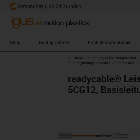
Versandfertig ab 24 Stunden
Shop
Konfiguratoren
Produktinformationen
igus-icon-arrow-right
igus-icon-arrow-right
Home
Leitungen für Energieketten
Leistungsleitung passend zu Siemens 6FX_002
readycable® Lei
5CG12, Basisleit