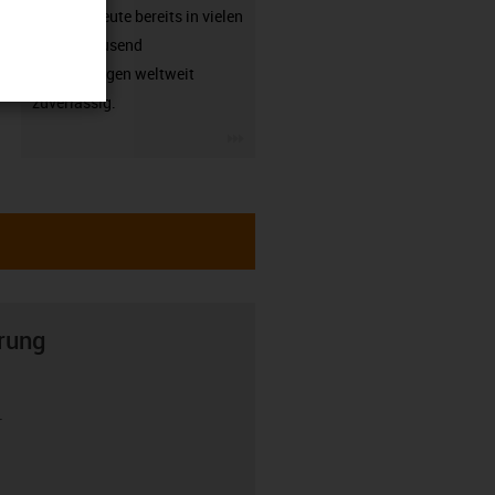
arbeiten heute bereits in vielen
hunderttausend
Anwendungen weltweit
zuverlässig.
igus-icon-3arrow
rung
r