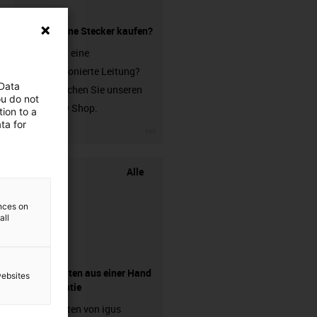
Leitung ohne Stecker kaufen?
Sie suchen eine
unkonfektionierte Leitung?
 Data
Dann besuchen Sie unseren
ou do not
chainflex® Shop.
ion to a
ta for
igus-icon-3arrow
Alle
ences on
all
Komponenten aus einer Hand
websites
- mit Garantie
Energieketten von igus