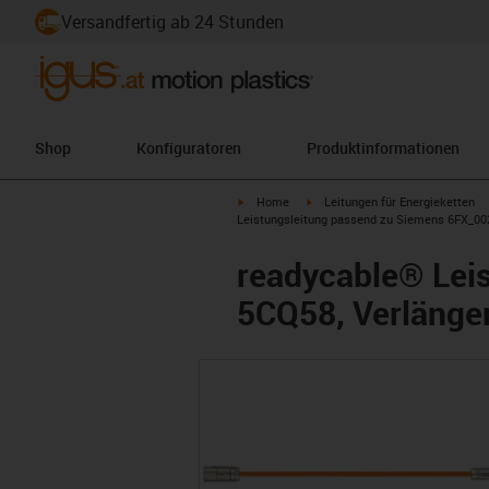
Versandfertig ab 24 Stunden
Shop
Konfiguratoren
Produktinformationen
igus-icon-arrow-right
igus-icon-arrow-right
Home
Leitungen für Energieketten
Leistungsleitung passend zu Siemens 6FX_002
readycable® Lei
5CQ58, Verlänger