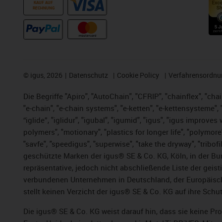
KAUF AUF
RECHNUNG
©
igus, 2026
Datenschutz
Cookie Policy
Verfahrensordnu
Die Begriffe "Apiro", "AutoChain", "CFRIP", "chainflex", "chai
"e-chain", "e-chain systems", "e-ketten", "e-kettensysteme", "e
“iglide”, "iglidur", "igubal", "igumid", "igus", "igus improv
polymers", "motionary", "plastics for longer life", "polymore
"savfe", "speedigus", "superwise", "take the dryway", "tribofi
geschützte Marken der igus® SE & Co. KG, Köln, in der Bun
repräsentative, jedoch nicht abschließende Liste der gei
verbundenen Unternehmen in Deutschland, der Europäische
stellt keinen Verzicht der igus® SE & Co. KG auf ihre Schut
Die igus® SE & Co. KG weist darauf hin, dass sie keine P