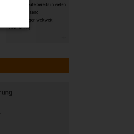
arbeiten heute bereits in vielen
hunderttausend
Anwendungen weltweit
zuverlässig.
igus-icon-3arrow
rung
r