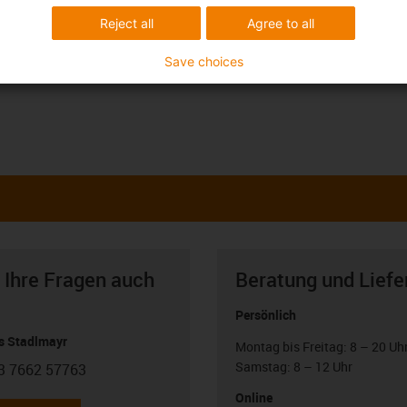
Reject all
Agree to all
Save choices
 Ihre Fragen auch
Beratung und Liefe
Persönlich
 Stadlmayr
Montag bis Freitag: 8 – 20 Uh
Samstag: 8 – 12 Uhr
3 7662 57763
con-phone
Online