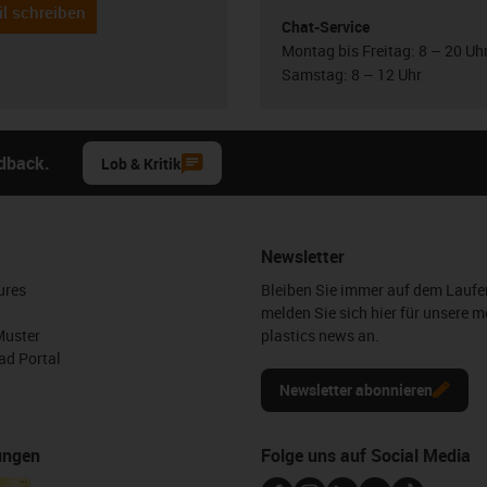
l schreiben
Chat-Service
Montag bis Freitag: 8 – 20 Uh
Samstag: 8 – 12 Uhr
edback.
Lob & Kritik
Newsletter
ures
Bleiben Sie immer auf dem Lauf
melden Sie sich hier für unsere m
Muster
plastics news an.
d Portal
Newsletter abonnieren
ungen
Folge uns auf Social Media