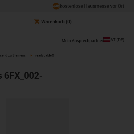
kostenlose Hausmesse vor Ort
Warenkorb
(0)
AT
(
DE
)
Mein Ansprechpartner
con-arrow-right
igus-icon-arrow-right
send zu Siemens
readycable®
s 6FX_002-
ipboard