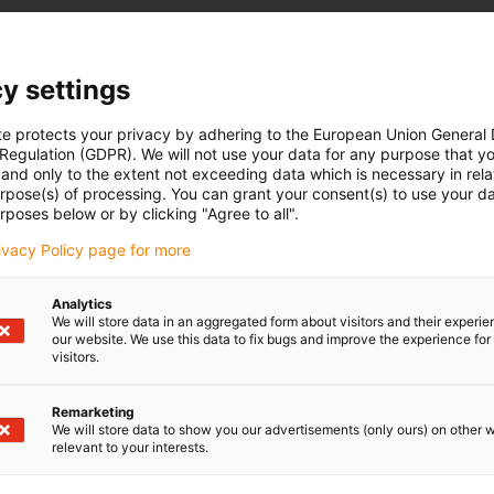
y settings
te protects your privacy by adhering to the European Union General
 Regulation (GDPR). We will not use your data for any purpose that y
and only to the extent not exceeding data which is necessary in relat
urpose(s) of processing. You can grant your consent(s) to use your da
rposes below or by clicking "Agree to all".
rivacy Policy page for more
Analytics
We will store data in an aggregated form about visitors and their experi
our website. We use this data to fix bugs and improve the experience for 
visitors.
Remarketing
We will store data to show you our advertisements (only ours) on other 
relevant to your interests.