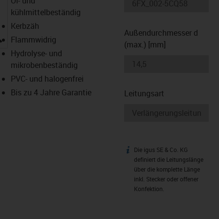
Öl- und
kühlmittelbeständig
Kerbzäh
Außendurchmesser d
igus-icon-lupe
Flammwidrig
(max.) [mm]
Hydrolyse- und
mikrobenbeständig
PVC- und halogenfrei
Bis zu 4 Jahre Garantie
Leitungsart
Die igus SE & Co. KG
igus-icon-info
definiert die Leitungslänge
über die komplette Länge
inkl. Stecker oder offener
Konfektion.