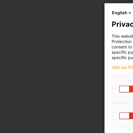
English
Privac
This websi
Protection
consent to 
specific p
specific pu
Visit our P