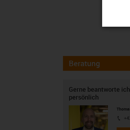
Beratung
Gerne beantworte ich
persönlich
Thomas
+4
igus-i