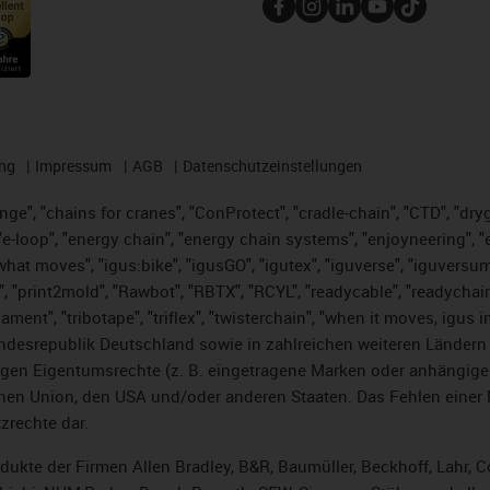
ng
Impressum
AGB
Datenschutzeinstellungen
nge", "chains for cranes", "ConProtect", "cradle-chain", "CTD", "dryge
-loop", "energy chain", "energy chain systems", "enjoyneering", "e-skin
es what moves", "igus:bike", "igusGO", "igutex", "iguverse", "iguversu
", "print2mold", "Rawbot", "RBTX", "RCYL", "readycable", "readychain
lament", "tribotape", "triflex", "twisterchain", "when it moves, igus 
desrepublik Deutschland sowie in zahlreichen weiteren Ländern un
stigen Eigentumsrechte (z. B. eingetragene Marken oder anhängi
n Union, den USA und/oder anderen Staaten. Das Fehlen einer Ma
zrechte dar.
rodukte der Firmen Allen Bradley, B&R, Baumüller, Beckhoff, Lahr