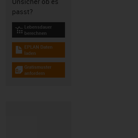
Unsicher ob es
passt?
Lebensdauer
igus-icon-lebensdauerrechner
berechnen
EPLAN Daten
igus-icon-download-plan
laden
Gratismuster
igus-icon-gratismuster
anfordern