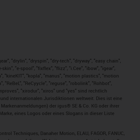
ar", "drylin", "dryspin", "dry-tech", "dryway", "easy chain",
", "e-spool", "fixflex", "flizz", "i.Cee", "ibow", "igear",
m", "kineKIT", "kopla", "manus", "motion plastics", "motion
", "ReBeL", "ReCyycle", "reguse", "robolink", "Rohbot",
improves", "xirodur", "xiros" und "yes" sind rechtlich
d internationalen Jurisdiktionen weltweit. Dies ist eine
ge Markenanmeldungen) der igus® SE & Co. KG oder ihrer
rke, eines Logos oder eines Slogans in dieser Liste
, Control Techniques, Danaher Motion, ELAU, FAGOR, FANUC,