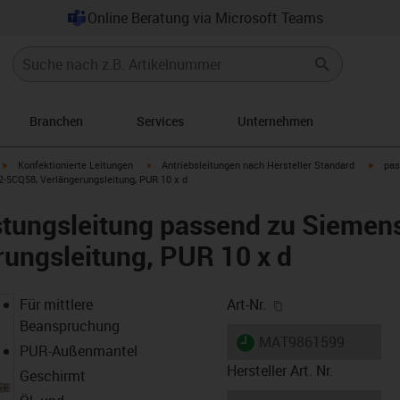
Online Beratung via Microsoft Teams
Branchen
Services
Unternehmen
igus-icon-arrow-right
igus-icon-arrow-right
igus-i
Konfektionierte Leitungen
Antriebsleitungen nach Hersteller Standard
pas
-5CQ58, Verlängerungsleitung, PUR 10 x d
stungsleitung passend zu Siemen
ungsleitung, PUR 10 x d
igus-icon-copy-cl
Für mittlere
Art-Nr.
Beanspruchung
igus-icon-lieferzeit
MAT9861599
PUR-Außenmantel
Hersteller Art. Nr.
Geschirmt