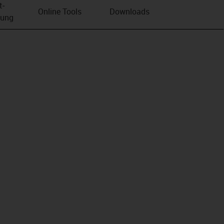
t­
Online Tools
Downloads
bung