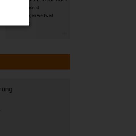
hunderttausend
Anwendungen weltweit
zuverlässig.
igus-icon-3arrow
rung
r