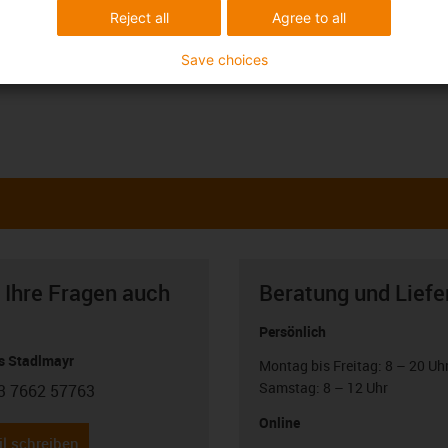
Reject all
Agree to all
Save choices
 Ihre Fragen auch
Beratung und Liefe
Persönlich
 Stadlmayr
Montag bis Freitag: 8 – 20 Uh
Samstag: 8 – 12 Uhr
3 7662 57763
con-phone
Online
l schreiben