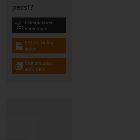
passt?
Lebensdauer
igus-icon-lebensdauerrechner
berechnen
EPLAN Daten
igus-icon-download-plan
laden
Gratismuster
igus-icon-gratismuster
anfordern