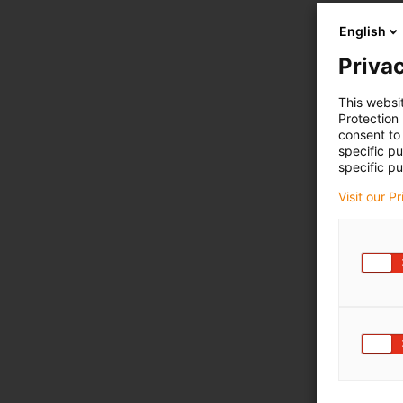
English
Privac
This websi
Protection
consent to 
specific p
specific pu
Visit our P