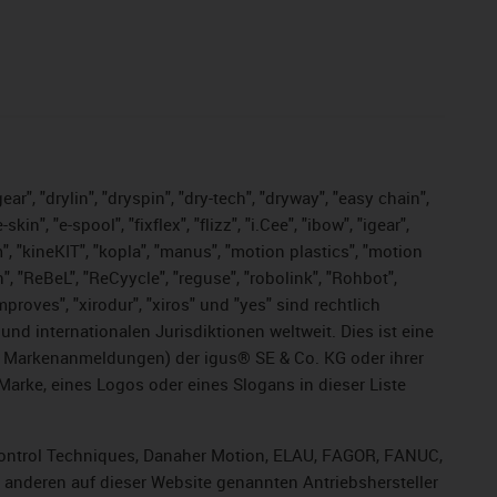
ar", "drylin", "dryspin", "dry-tech", "dryway", "easy chain",
", "e-spool", "fixflex", "flizz", "i.Cee", "ibow", "igear",
m", "kineKIT", "kopla", "manus", "motion plastics", "motion
", "ReBeL", "ReCyycle", "reguse", "robolink", "Rohbot",
improves", "xirodur", "xiros" und "yes" sind rechtlich
d internationalen Jurisdiktionen weltweit. Dies ist eine
ge Markenanmeldungen) der igus® SE & Co. KG oder ihrer
rke, eines Logos oder eines Slogans in dieser Liste
, Control Techniques, Danaher Motion, ELAU, FAGOR, FANUC,
r anderen auf dieser Website genannten Antriebshersteller