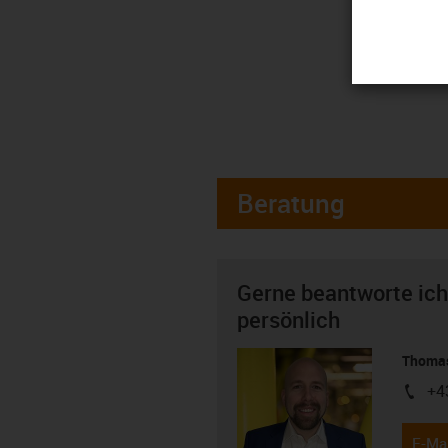
Beratung
Gerne beantworte ich
persönlich
Thomas
+4
igus-i
E-Mai