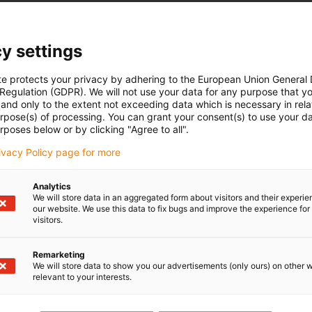
y settings
te protects your privacy by adhering to the European Union General
 Regulation (GDPR). We will not use your data for any purpose that y
and only to the extent not exceeding data which is necessary in relat
urpose(s) of processing. You can grant your consent(s) to use your da
rposes below or by clicking "Agree to all".
rivacy Policy page for more
Analytics
We will store data in an aggregated form about visitors and their experi
our website. We use this data to fix bugs and improve the experience for 
visitors.
Remarketing
We will store data to show you our advertisements (only ours) on other 
relevant to your interests.