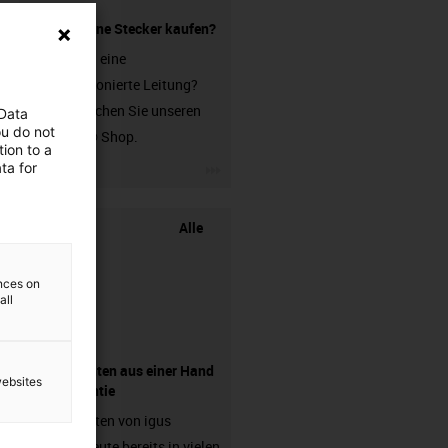
Leitung ohne Stecker kaufen?
Sie suchen eine
unkonfektionierte Leitung?
Dann besuchen Sie unseren
 Data
ou do not
chainflex® Shop.
ion to a
igus-icon-3arrow
ta for
Alle
ences on
all
Komponenten aus einer Hand
websites
- mit Garantie
Energieketten von igus
arbeiten heute bereits in vielen