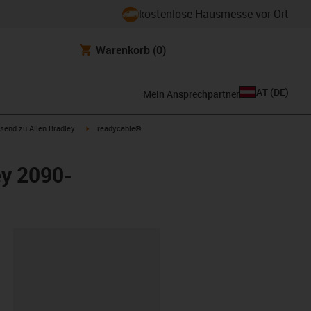
kostenlose Hausmesse vor Ort
Warenkorb
(0)
AT
(
DE
)
Mein Ansprechpartner
con-arrow-right
igus-icon-arrow-right
send zu Allen Bradley
readycable®
ey 2090-
ipboard