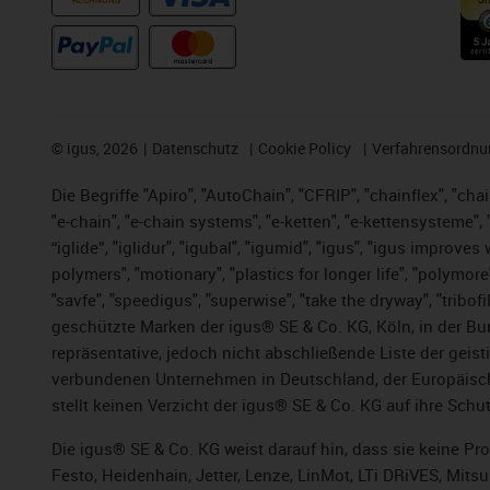
RECHNUNG
©
igus, 2026
Datenschutz
Cookie Policy
Verfahrensordnu
Die Begriffe "Apiro", "AutoChain", "CFRIP", "chainflex", "chai
"e-chain", "e-chain systems", "e-ketten", "e-kettensysteme", "e
“iglide”, "iglidur", "igubal", "igumid", "igus", "igus improv
polymers", "motionary", "plastics for longer life", "polymore
"savfe", "speedigus", "superwise", "take the dryway", "tribofi
geschützte Marken der igus® SE & Co. KG, Köln, in der Bun
repräsentative, jedoch nicht abschließende Liste der gei
verbundenen Unternehmen in Deutschland, der Europäische
stellt keinen Verzicht der igus® SE & Co. KG auf ihre Schut
Die igus® SE & Co. KG weist darauf hin, dass sie keine P
Festo, Heidenhain, Jetter, Lenze, LinMot, LTi DRiVES, Mit