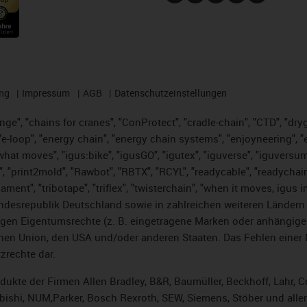
ng
Impressum
AGB
Datenschutzeinstellungen
nge", "chains for cranes", "ConProtect", "cradle-chain", "CTD", "dryge
-loop", "energy chain", "energy chain systems", "enjoyneering", "e-skin
es what moves", "igus:bike", "igusGO", "igutex", "iguverse", "iguversu
", "print2mold", "Rawbot", "RBTX", "RCYL", "readycable", "readychain
lament", "tribotape", "triflex", "twisterchain", "when it moves, igus 
desrepublik Deutschland sowie in zahlreichen weiteren Ländern un
stigen Eigentumsrechte (z. B. eingetragene Marken oder anhängi
n Union, den USA und/oder anderen Staaten. Das Fehlen einer Ma
zrechte dar.
rodukte der Firmen Allen Bradley, B&R, Baumüller, Beckhoff, Lahr
subishi, NUM,Parker, Bosch Rexroth, SEW, Siemens, Stöber und alle