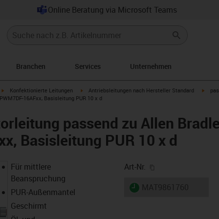
Online Beratung via Microsoft Teams
Branchen
Services
Unternehmen
igus-icon-arrow-right
igus-icon-arrow-right
igus-i
Konfektionierte Leitungen
Antriebsleitungen nach Hersteller Standard
pas
CPWM7DF-16AFxx, Basisleitung PUR 10 x d
rleitung passend zu Allen Bradl
 Basisleitung PUR 10 x d
igus-icon-copy-cl
Für mittlere
Art-Nr.
Beanspruchung
igus-icon-lieferzeit
MAT9861760
PUR-Außenmantel
Geschirmt