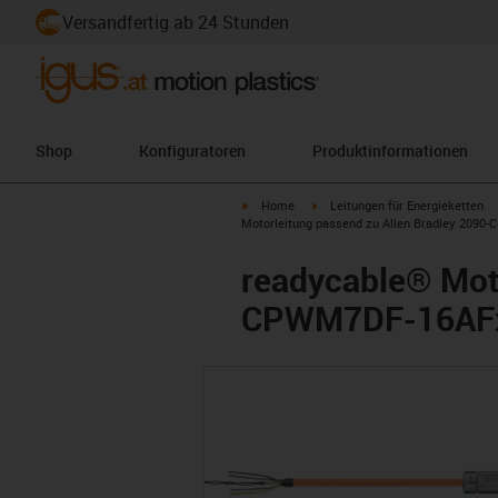
Versandfertig ab 24 Stunden
Shop
Konfiguratoren
Produktinformationen
igus-icon-arrow-right
igus-icon-arrow-right
Home
Leitungen für Energieketten
Motorleitung passend zu Allen Bradley 2090-
readycable® Moto
CPWM7DF-16AFxx,