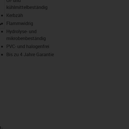
Öl- und
kühlmittelbeständig
Kerbzäh
igus-icon-lupe
Flammwidrig
Hydrolyse- und
mikrobenbeständig
PVC- und halogenfrei
Bis zu 4 Jahre Garantie
t­