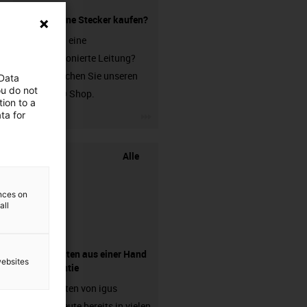
Leitung ohne Stecker kaufen?
Sie suchen eine
unkonfektionierte Leitung?
Dann besuchen Sie unseren
 Data
ou do not
chainflex® Shop.
ion to a
igus-icon-3arrow
ta for
Alle
ences on
all
Komponenten aus einer Hand
websites
- mit Garantie
Energieketten von igus
arbeiten heute bereits in vielen