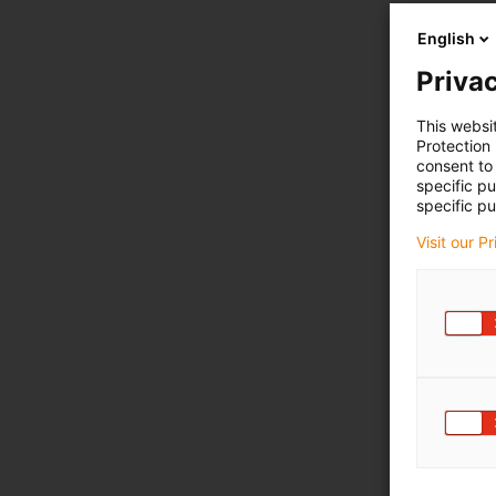
English
Privac
This websi
Protection
consent to 
specific p
specific pu
Visit our P