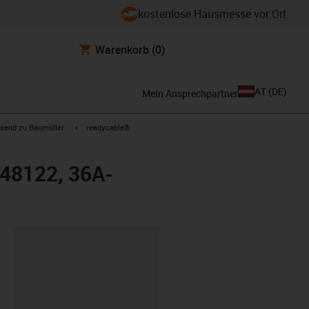
kostenlose Hausmesse vor Ort
Warenkorb
(0)
AT
(
DE
)
Mein Ansprechpartner
con-arrow-right
igus-icon-arrow-right
send zu Baumüller
readycable®
448122, 36A-
ipboard