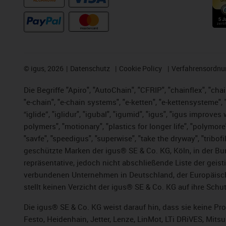
RECHNUNG
©
igus, 2026
Datenschutz
Cookie Policy
Verfahrensordnu
Die Begriffe "Apiro", "AutoChain", "CFRIP", "chainflex", "chai
"e-chain", "e-chain systems", "e-ketten", "e-kettensysteme", "e
“iglide”, "iglidur", "igubal", "igumid", "igus", "igus improv
polymers", "motionary", "plastics for longer life", "polymore
"savfe", "speedigus", "superwise", "take the dryway", "tribofi
geschützte Marken der igus® SE & Co. KG, Köln, in der Bun
repräsentative, jedoch nicht abschließende Liste der gei
verbundenen Unternehmen in Deutschland, der Europäische
stellt keinen Verzicht der igus® SE & Co. KG auf ihre Schut
Die igus® SE & Co. KG weist darauf hin, dass sie keine P
Festo, Heidenhain, Jetter, Lenze, LinMot, LTi DRiVES, Mit