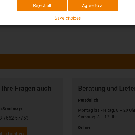
Reject all
Agree to all
Save choices
 Ihre Fragen auch
Beratung und Liefe
Persönlich
 Stadlmayr
Montag bis Freitag: 8 – 20 Uh
Samstag: 8 – 12 Uhr
3 7662 57763
con-phone
Online
l schreiben