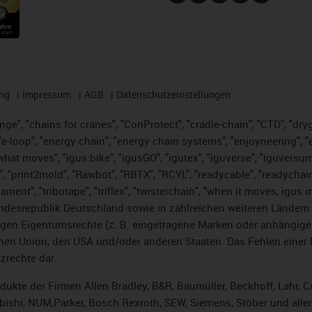
ng
Impressum
AGB
Datenschutzeinstellungen
nge", "chains for cranes", "ConProtect", "cradle-chain", "CTD", "dryge
-loop", "energy chain", "energy chain systems", "enjoyneering", "e-skin
es what moves", "igus:bike", "igusGO", "igutex", "iguverse", "iguversu
", "print2mold", "Rawbot", "RBTX", "RCYL", "readycable", "readychain
lament", "tribotape", "triflex", "twisterchain", "when it moves, igus 
desrepublik Deutschland sowie in zahlreichen weiteren Ländern un
stigen Eigentumsrechte (z. B. eingetragene Marken oder anhängi
n Union, den USA und/oder anderen Staaten. Das Fehlen einer Ma
zrechte dar.
rodukte der Firmen Allen Bradley, B&R, Baumüller, Beckhoff, Lahr
subishi, NUM,Parker, Bosch Rexroth, SEW, Siemens, Stöber und alle