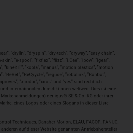
ar", "drylin", "dryspin", "dry-tech", "dryway", "easy chain",
", "e-spool", "fixflex", "flizz", "i.Cee", "ibow", "igear",
m", "kineKIT", "kopla", "manus", "motion plastics", "motion
", "ReBeL", "ReCyycle", "reguse", "robolink", "Rohbot",
improves", "xirodur", "xiros" und "yes" sind rechtlich
d internationalen Jurisdiktionen weltweit. Dies ist eine
ge Markenanmeldungen) der igus® SE & Co. KG oder ihrer
rke, eines Logos oder eines Slogans in dieser Liste
, Control Techniques, Danaher Motion, ELAU, FAGOR, FANUC,
r anderen auf dieser Website genannten Antriebshersteller