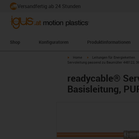
Versandfertig ab 24 Stunden
Shop
Konfiguratoren
Produktinformationen
igus-icon-arrow-right
igus-icon-arrow-right
Home
Leitungen für Energieketten
Servoleitung passend zu Baumüller 448122, 36
readycable® Ser
Basisleitung, PU