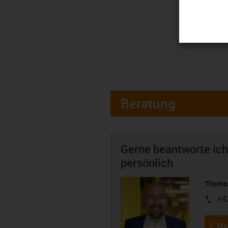
Beratung
Gerne beantworte ich
persönlich
Thomas
+4
igus-i
E-Mai