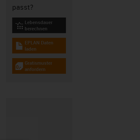
passt?
Lebensdauer
igus-icon-lebensdauerrechner
berechnen
EPLAN Daten
igus-icon-download-plan
laden
Gratismuster
igus-icon-gratismuster
anfordern