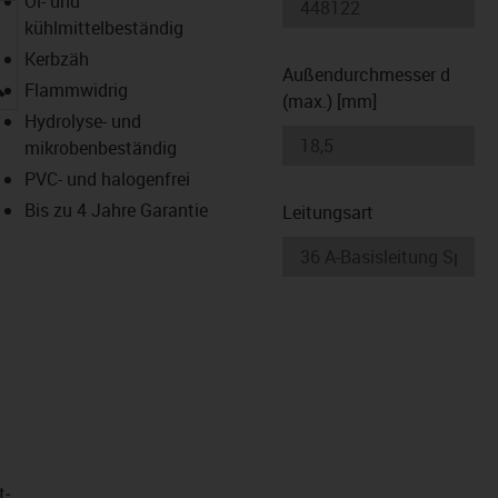
Öl- und
kühlmittelbeständig
Kerbzäh
Außendurchmesser d
igus-icon-lupe
Flammwidrig
(max.) [mm]
Hydrolyse- und
mikrobenbeständig
PVC- und halogenfrei
Bis zu 4 Jahre Garantie
Leitungsart
t­