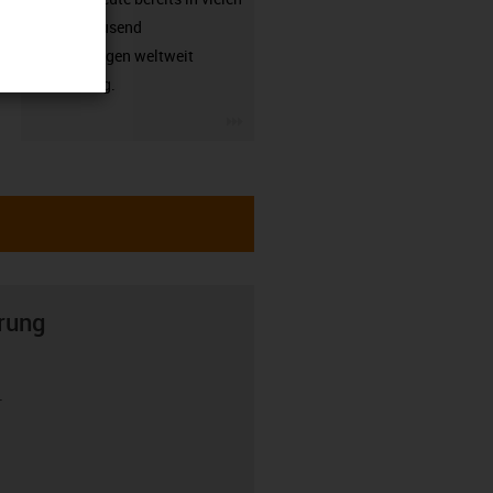
hunderttausend
Anwendungen weltweit
zuverlässig.
igus-icon-3arrow
rung
r