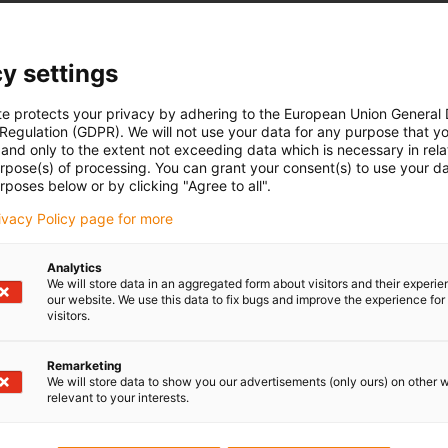
y settings
te protects your privacy by adhering to the European Union General
 Regulation (GDPR). We will not use your data for any purpose that y
and only to the extent not exceeding data which is necessary in relat
urpose(s) of processing. You can grant your consent(s) to use your da
rposes below or by clicking "Agree to all".
rivacy Policy page for more
Analytics
We will store data in an aggregated form about visitors and their experi
our website. We use this data to fix bugs and improve the experience for 
visitors.
Remarketing
We will store data to show you our advertisements (only ours) on other 
relevant to your interests.