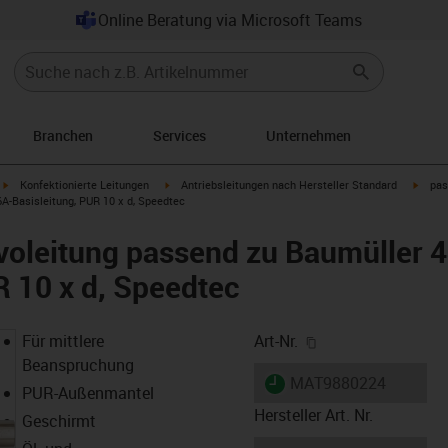
Online Beratung via Microsoft Teams
Branchen
Services
Unternehmen
igus-icon-arrow-right
igus-icon-arrow-right
igus-i
Konfektionierte Leitungen
Antriebsleitungen nach Hersteller Standard
pas
A-Basisleitung, PUR 10 x d, Speedtec
voleitung passend zu Baumüller 
R 10 x d, Speedtec
igus-icon-copy-cl
Für mittlere
Art-Nr.
Beanspruchung
igus-icon-lieferzeit
MAT9880224
PUR-Außenmantel
Hersteller Art. Nr.
Geschirmt