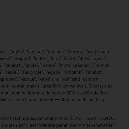
ar", "drylin", "dryspin", "dry-tech", "dryway", "easy chain",
", "e-spool", "fixflex", "flizz", "i.Cee", "ibow", "igear",
m", "kineKIT", "kopla", "manus", "motion plastics", "motion
", "ReBeL", "ReCyycle", "reguse", "robolink", "Rohbot",
improves", "xirodur", "xiros" und "yes" sind rechtlich
d internationalen Jurisdiktionen weltweit. Dies ist eine
ge Markenanmeldungen) der igus® SE & Co. KG oder ihrer
rke, eines Logos oder eines Slogans in dieser Liste
, Control Techniques, Danaher Motion, ELAU, FAGOR, FANUC,
r anderen auf dieser Website genannten Antriebshersteller