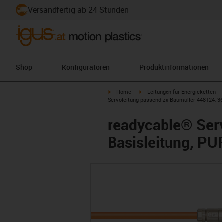
Versandfertig ab 24 Stunden
Shop
Konfiguratoren
Produktinformationen
igus-icon-arrow-right
igus-icon-arrow-right
Home
Leitungen für Energieketten
Servoleitung passend zu Baumüller 448124, 36
readycable® Ser
Basisleitung, PU