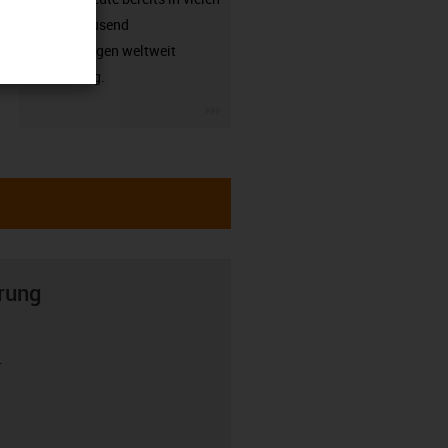
hunderttausend
Anwendungen weltweit
zuverlässig.
igus-icon-3arrow
rung
r