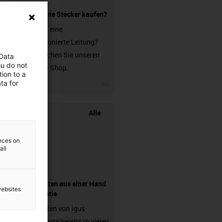
Leitung ohne Stecker kaufen?
Sie suchen eine
unkonfektionierte Leitung?
Dann besuchen Sie unseren
 Data
ou do not
chainflex® Shop.
ion to a
igus-icon-3arrow
ta for
Alle
ences on
all
Komponenten aus einer Hand
websites
- mit Garantie
Energieketten von igus
arbeiten heute bereits in vielen