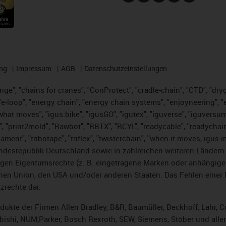
ng
Impressum
AGB
Datenschutzeinstellungen
nge", "chains for cranes", "ConProtect", "cradle-chain", "CTD", "dryge
-loop", "energy chain", "energy chain systems", "enjoyneering", "e-skin
es what moves", "igus:bike", "igusGO", "igutex", "iguverse", "iguversu
", "print2mold", "Rawbot", "RBTX", "RCYL", "readycable", "readychain
lament", "tribotape", "triflex", "twisterchain", "when it moves, igus 
desrepublik Deutschland sowie in zahlreichen weiteren Ländern un
stigen Eigentumsrechte (z. B. eingetragene Marken oder anhängi
n Union, den USA und/oder anderen Staaten. Das Fehlen einer Ma
zrechte dar.
rodukte der Firmen Allen Bradley, B&R, Baumüller, Beckhoff, Lahr
subishi, NUM,Parker, Bosch Rexroth, SEW, Siemens, Stöber und alle