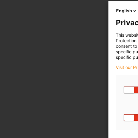
English
Privac
This websi
Protection
consent to 
specific p
specific pu
Visit our P