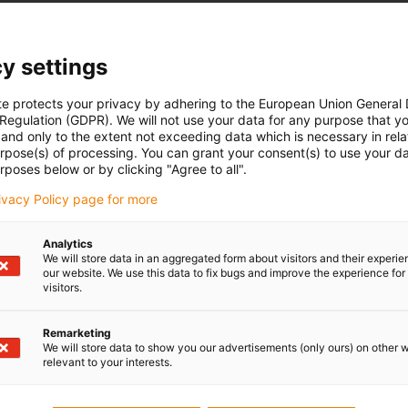
y settings
te protects your privacy by adhering to the European Union General
 Regulation (GDPR). We will not use your data for any purpose that y
and only to the extent not exceeding data which is necessary in relat
urpose(s) of processing. You can grant your consent(s) to use your da
rposes below or by clicking "Agree to all".
rivacy Policy page for more
Analytics
We will store data in an aggregated form about visitors and their experi
our website. We use this data to fix bugs and improve the experience for 
visitors.
Remarketing
We will store data to show you our advertisements (only ours) on other 
relevant to your interests.