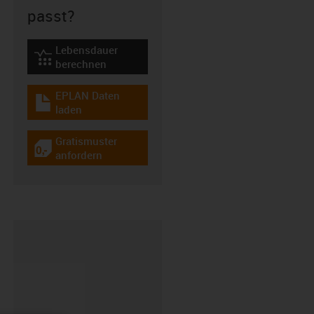
passt?
Lebensdauer
igus-icon-lebensdauerrechner
berechnen
EPLAN Daten
igus-icon-download-plan
laden
Gratismuster
igus-icon-gratismuster
anfordern