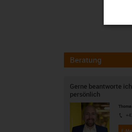
Beratung
Gerne beantworte ich
persönlich
Thomas
+4
igus-i
E-Mai