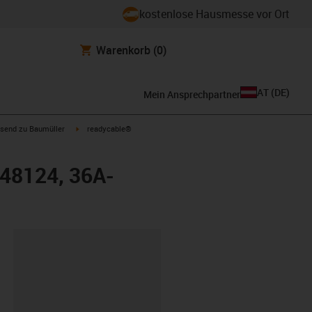
kostenlose Hausmesse vor Ort
Warenkorb
(0)
AT
(
DE
)
Mein Ansprechpartner
con-arrow-right
igus-icon-arrow-right
send zu Baumüller
readycable®
448124, 36A-
ipboard