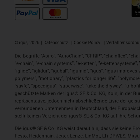
RECHNUNG
©
igus, 2026
Datenschutz
Cookie Policy
Verfahrensordnu
Die Begriffe "Apiro", "AutoChain", "CFRIP", "chainflex", "chai
"e-chain", "e-chain systems", "e-ketten", "e-kettensysteme", "e
“iglide”, "iglidur", "igubal", "igumid", "igus", "igus improv
polymers", "motionary", "plastics for longer life", "polymore
"savfe", "speedigus", "superwise", "take the dryway", "tribofi
geschützte Marken der igus® SE & Co. KG, Köln, in der Bun
repräsentative, jedoch nicht abschließende Liste der gei
verbundenen Unternehmen in Deutschland, der Europäische
stellt keinen Verzicht der igus® SE & Co. KG auf ihre Schut
Die igus® SE & Co. KG weist darauf hin, dass sie keine P
Festo, Heidenhain, Jetter, Lenze, LinMot, LTi DRiVES, Mit