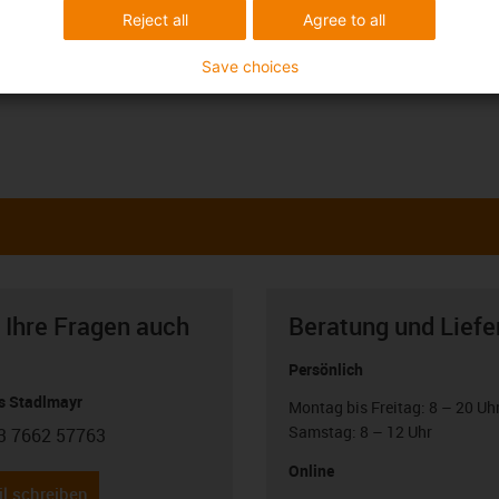
Reject all
Agree to all
Save choices
 Ihre Fragen auch
Beratung und Liefe
Persönlich
 Stadlmayr
Montag bis Freitag: 8 – 20 Uh
Samstag: 8 – 12 Uhr
3 7662 57763
con-phone
Online
l schreiben