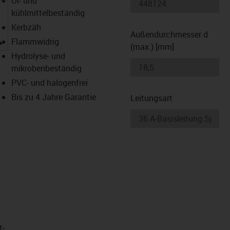
Öl- und
kühlmittelbeständig
Kerbzäh
Außendurchmesser d
igus-icon-lupe
Flammwidrig
(max.) [mm]
Hydrolyse- und
mikrobenbeständig
PVC- und halogenfrei
Bis zu 4 Jahre Garantie
Leitungsart
t­