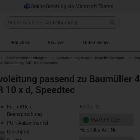
Online Beratung via Microsoft Teams
Branchen
Services
Unternehmen
igus-icon-arrow-right
igus-icon-arrow-right
igus-i
Konfektionierte Leitungen
Antriebsleitungen nach Hersteller Standard
pas
A-Basisleitung, PUR 10 x d, Speedtec
voleitung passend zu Baumüller 
R 10 x d, Speedtec
igus-icon-copy-cl
Für mittlere
Art-Nr.
Beanspruchung
igus-icon-lieferzeit
MAT9880226
PUR-Außenmantel
Hersteller Art. Nr.
Geschirmt