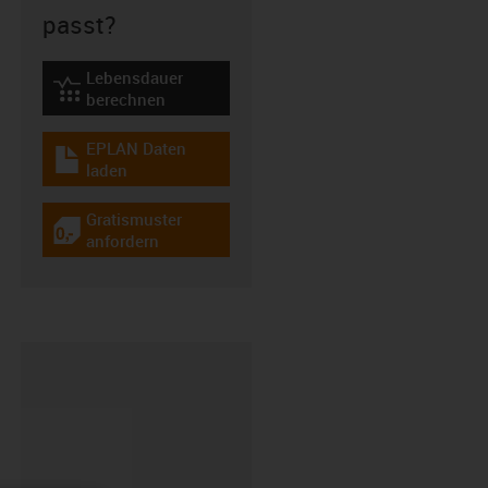
passt?
Lebensdauer
igus-icon-lebensdauerrechner
berechnen
EPLAN Daten
igus-icon-download-plan
laden
Gratismuster
igus-icon-gratismuster
anfordern