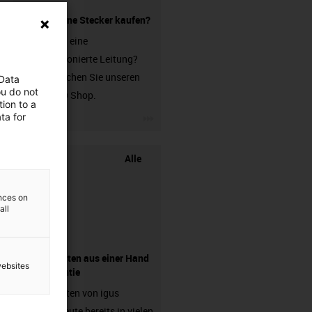
Leitung ohne Stecker kaufen?
Sie suchen eine
unkonfektionierte Leitung?
Dann besuchen Sie unseren
 Data
ou do not
chainflex® Shop.
ion to a
igus-icon-3arrow
ta for
Alle
ences on
all
Komponenten aus einer Hand
websites
- mit Garantie
Energieketten von igus
arbeiten heute bereits in vielen