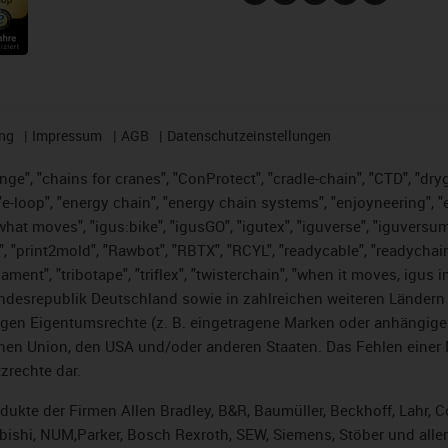
ng
Impressum
AGB
Datenschutzeinstellungen
nge", "chains for cranes", "ConProtect", "cradle-chain", "CTD", "dryge
-loop", "energy chain", "energy chain systems", "enjoyneering", "e-skin
es what moves", "igus:bike", "igusGO", "igutex", "iguverse", "iguversu
", "print2mold", "Rawbot", "RBTX", "RCYL", "readycable", "readychain
lament", "tribotape", "triflex", "twisterchain", "when it moves, igus 
desrepublik Deutschland sowie in zahlreichen weiteren Ländern un
stigen Eigentumsrechte (z. B. eingetragene Marken oder anhängi
n Union, den USA und/oder anderen Staaten. Das Fehlen einer Ma
zrechte dar.
rodukte der Firmen Allen Bradley, B&R, Baumüller, Beckhoff, Lahr
subishi, NUM,Parker, Bosch Rexroth, SEW, Siemens, Stöber und alle