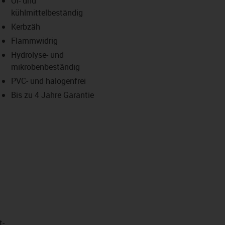
Öl- und
-icon-lupe
-icon-lupe
kühlmittelbeständig
Kerbzäh
Flammwidrig
Hydrolyse- und
mikrobenbeständig
PVC- und halogenfrei
Bis zu 4 Jahre Garantie
t­