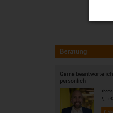
Beratung
Gerne beantworte ich
persönlich
Thomas
+4
igus-i
E-Mai