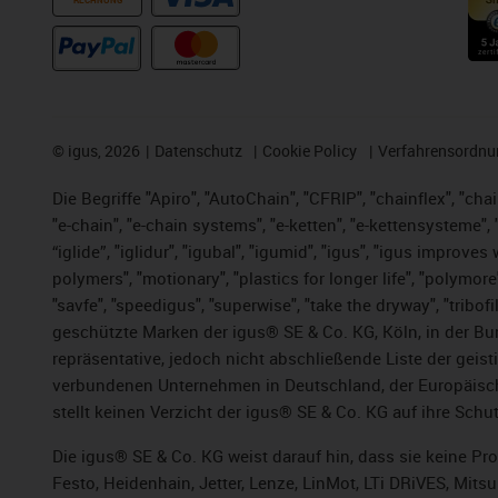
RECHNUNG
©
igus, 2026
Datenschutz
Cookie Policy
Verfahrensordnu
Die Begriffe "Apiro", "AutoChain", "CFRIP", "chainflex", "chai
"e-chain", "e-chain systems", "e-ketten", "e-kettensysteme", "e
“iglide”, "iglidur", "igubal", "igumid", "igus", "igus improv
polymers", "motionary", "plastics for longer life", "polymore
"savfe", "speedigus", "superwise", "take the dryway", "tribofi
geschützte Marken der igus® SE & Co. KG, Köln, in der Bun
repräsentative, jedoch nicht abschließende Liste der gei
verbundenen Unternehmen in Deutschland, der Europäische
stellt keinen Verzicht der igus® SE & Co. KG auf ihre Schut
Die igus® SE & Co. KG weist darauf hin, dass sie keine P
Festo, Heidenhain, Jetter, Lenze, LinMot, LTi DRiVES, Mit