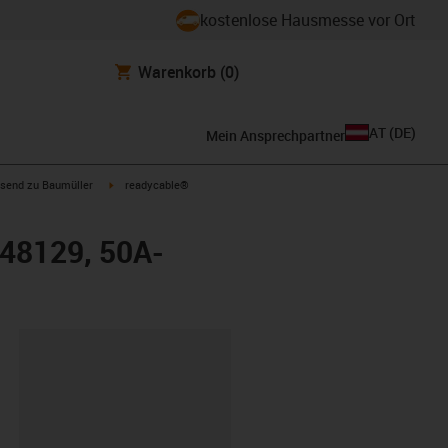
kostenlose Hausmesse vor Ort
Warenkorb
(0)
AT
(
DE
)
Mein Ansprechpartner
con-arrow-right
igus-icon-arrow-right
send zu Baumüller
readycable®
448129, 50A-
ipboard