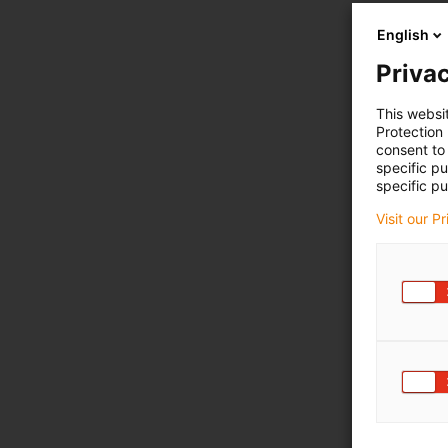
English
Privac
This websi
Protection
consent to 
specific p
specific pu
Visit our P