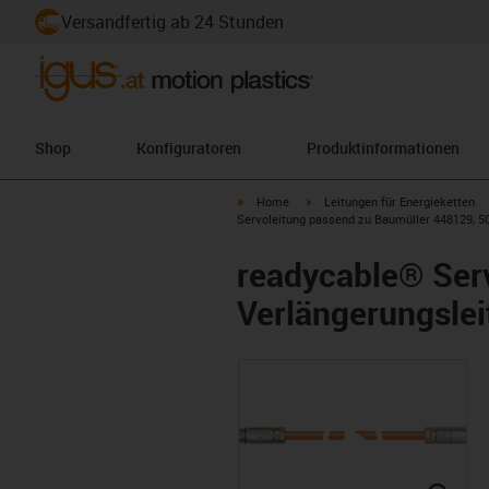
Versandfertig ab 24 Stunden
Shop
Konfiguratoren
Produktinformationen
igus-icon-arrow-right
igus-icon-arrow-right
Home
Leitungen für Energieketten
Servoleitung passend zu Baumüller 448129, 50
readycable® Ser
Verlängerungslei