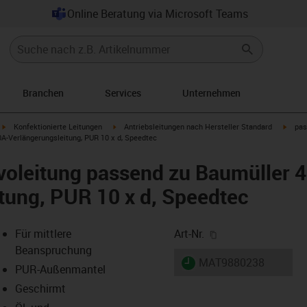
Online Beratung via Microsoft Teams
Branchen
Services
Unternehmen
igus-icon-arrow-right
igus-icon-arrow-right
igus-i
Konfektionierte Leitungen
Antriebsleitungen nach Hersteller Standard
pas
A-Verlängerungsleitung, PUR 10 x d, Speedtec
voleitung passend zu Baumüller 
tung, PUR 10 x d, Speedtec
igus-icon-copy-cl
Für mittlere
Art-Nr.
Beanspruchung
igus-icon-lieferzeit
MAT9880238
PUR-Außenmantel
Geschirmt