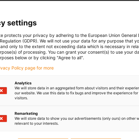
y settings
te protects your privacy by adhering to the European Union General
 Regulation (GDPR). We will not use your data for any purpose that y
and only to the extent not exceeding data which is necessary in relat
urpose(s) of processing. You can grant your consent(s) to use your da
rposes below or by clicking "Agree to all".
rivacy Policy page for more
Analytics
We will store data in an aggregated form about visitors and their experi
our website. We use this data to fix bugs and improve the experience for 
visitors.
Remarketing
We will store data to show you our advertisements (only ours) on other 
relevant to your interests.