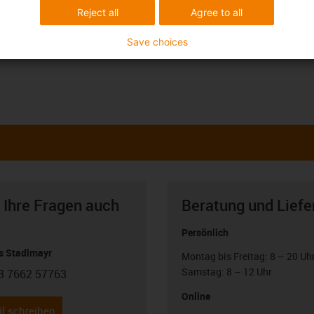
Reject all
Agree to all
Save choices
 Ihre Fragen auch
Beratung und Liefe
Persönlich
 Stadlmayr
Montag bis Freitag: 8 – 20 Uh
Samstag: 8 – 12 Uhr
3 7662 57763
con-phone
Online
l schreiben