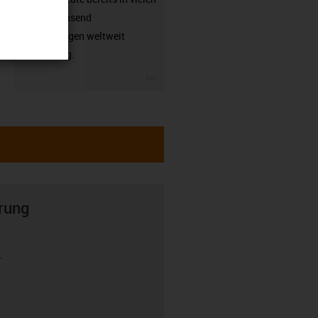
hunderttausend
Anwendungen weltweit
zuverlässig.
igus-icon-3arrow
rung
r