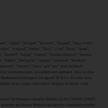
ar", "drylin", "dryspin", "dry-tech", "dryway", "easy chain",
", "e-spool", "fixflex", "flizz", "i.Cee", "ibow", "igear",
m", "kineKIT", "kopla", "manus", "motion plastics", "motion
", "ReBeL", "ReCyycle", "reguse", "robolink", "Rohbot",
improves", "xirodur", "xiros" und "yes" sind rechtlich
d internationalen Jurisdiktionen weltweit. Dies ist eine
ge Markenanmeldungen) der igus® SE & Co. KG oder ihrer
rke, eines Logos oder eines Slogans in dieser Liste
, Control Techniques, Danaher Motion, ELAU, FAGOR, FANUC,
r anderen auf dieser Website genannten Antriebshersteller