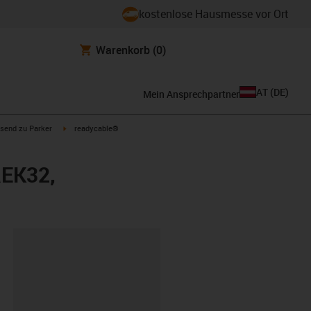
kostenlose Hausmesse vor Ort
Warenkorb
(0)
AT
(
DE
)
Mein Ansprechpartner
con-arrow-right
igus-icon-arrow-right
send zu Parker
readycable®
REK32,
ipboard