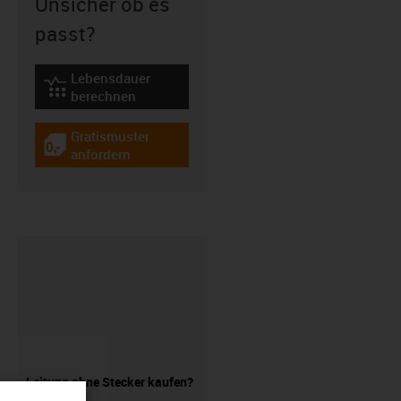
Unsicher ob es
passt?
Lebensdauer
igus-icon-lebensdauerrechner
berechnen
Gratismuster
igus-icon-gratismuster
anfordern
Leitung ohne Stecker kaufen?