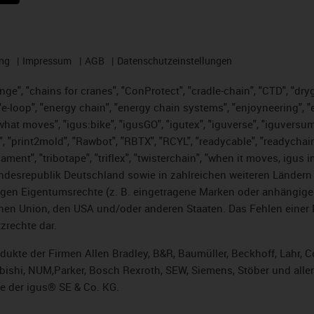
ng
Impressum
AGB
Datenschutzeinstellungen
nge", "chains for cranes", "ConProtect", "cradle-chain", "CTD", "dryge
-loop", "energy chain", "energy chain systems", "enjoyneering", "e-skin
es what moves", "igus:bike", "igusGO", "igutex", "iguverse", "iguversu
", "print2mold", "Rawbot", "RBTX", "RCYL", "readycable", "readychain
lament", "tribotape", "triflex", "twisterchain", "when it moves, igus 
desrepublik Deutschland sowie in zahlreichen weiteren Ländern un
stigen Eigentumsrechte (z. B. eingetragene Marken oder anhängi
n Union, den USA und/oder anderen Staaten. Das Fehlen einer Ma
zrechte dar.
rodukte der Firmen Allen Bradley, B&R, Baumüller, Beckhoff, Lahr
subishi, NUM,Parker, Bosch Rexroth, SEW, Siemens, Stöber und alle
e der igus® SE & Co. KG.