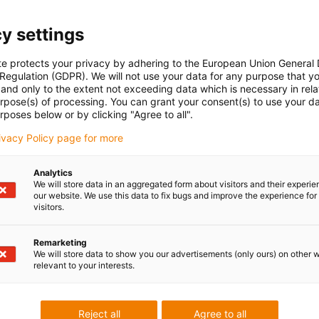
y settings
te protects your privacy by adhering to the European Union General
 Regulation (GDPR). We will not use your data for any purpose that y
and only to the extent not exceeding data which is necessary in relat
urpose(s) of processing. You can grant your consent(s) to use your da
rposes below or by clicking "Agree to all".
rivacy Policy page for more
Analytics
We will store data in an aggregated form about visitors and their experi
our website. We use this data to fix bugs and improve the experience for 
visitors.
Remarketing
We will store data to show you our advertisements (only ours) on other 
relevant to your interests.
Reject all
Agree to all