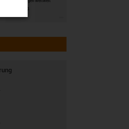
Anwendungen weltweit
zuverlässig.
igus-icon-3arrow
rung
r
r