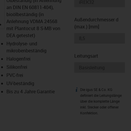
Ölbeständig (in Anlehnung
an DIN EN 60811-404),
bioölbeständig (in
Außendurchmesser d
igus-icon-lupe
Anlehnung VDMA 24568
(max.) [mm]
mit Plantocut 8 S-MB von
DEA getestet)
Hydrolyse- und
mikrobenbeständig
Leitungsart
Halogenfrei
Silikonfrei
PVC-frei
UV-beständig
Die igus SE & Co. KG
igus-icon-info
Bis zu 4 Jahre Garantie
definiert die Leitungslänge
über die komplette Länge
inkl. Stecker oder offener
Konfektion.