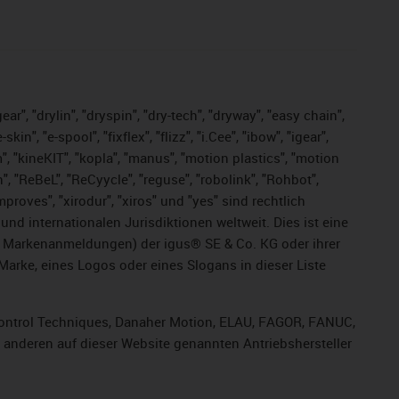
ar", "drylin", "dryspin", "dry-tech", "dryway", "easy chain",
", "e-spool", "fixflex", "flizz", "i.Cee", "ibow", "igear",
m", "kineKIT", "kopla", "manus", "motion plastics", "motion
", "ReBeL", "ReCyycle", "reguse", "robolink", "Rohbot",
improves", "xirodur", "xiros" und "yes" sind rechtlich
d internationalen Jurisdiktionen weltweit. Dies ist eine
ge Markenanmeldungen) der igus® SE & Co. KG oder ihrer
rke, eines Logos oder eines Slogans in dieser Liste
, Control Techniques, Danaher Motion, ELAU, FAGOR, FANUC,
r anderen auf dieser Website genannten Antriebshersteller