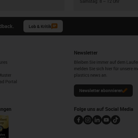
Samstag: 8 – 12 Uhr
edback.
Lob & Kritik
Newsletter
ures
Bleiben Sie immer auf dem Lauf
melden Sie sich hier für unsere m
Muster
plastics news an.
d Portal
Newsletter abonnieren
ungen
Folge uns auf Social Media