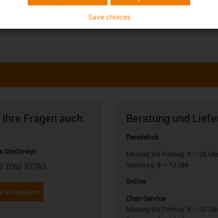
Save choices
 Ihre Fragen auch
Beratung und Liefe
Persönlich
 Stadlmayr
Montag bis Freitag: 8 – 20 Uh
Samstag: 8 – 12 Uhr
3 7662 57763
con-phone
Online
l schreiben
Chat-Service
Montag bis Freitag: 8 – 20 Uh