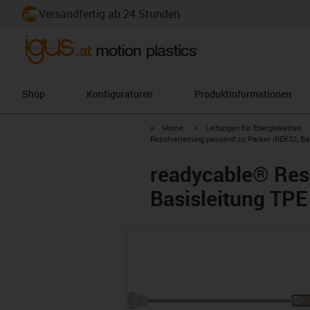
Versandfertig ab 24 Stunden
Shop
Konfiguratoren
Produktinformationen
igus-icon-arrow-right
igus-icon-arrow-right
Home
Leitungen für Energieketten
Resolverleitung passend zu Parker iREK32, Bas
readycable® Reso
Basisleitung TPE 