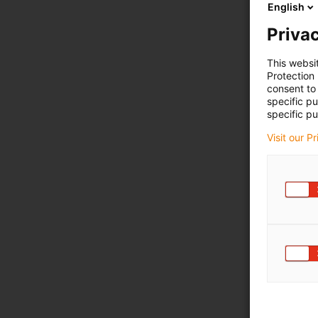
English
Privac
This websi
Protection
consent to 
specific p
specific pu
Visit our P