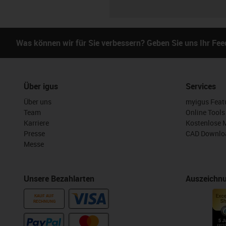
Was können wir für Sie verbessern? Geben Sie uns Ihr Fe
Über igus
Services
Über uns
myigus Feat
Team
Online Tools
Karriere
Kostenlose 
Presse
CAD Downloa
Messe
Unsere Bezahlarten
Auszeichn
KAUF AUF
RECHNUNG