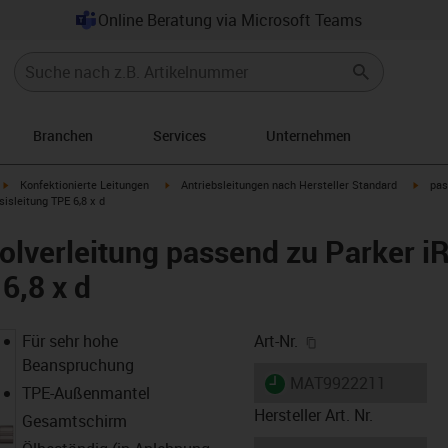
Online Beratung via Microsoft Teams
Branchen
Services
Unternehmen
igus-icon-arrow-right
igus-icon-arrow-right
igus-i
Konfektionierte Leitungen
Antriebsleitungen nach Hersteller Standard
pas
isleitung TPE 6,8 x d
lverleitung passend zu Parker i
6,8 x d
igus-icon-copy-cl
Für sehr hohe
Art-Nr.
Beanspruchung
igus-icon-lieferzeit
MAT9922211
TPE-Außenmantel
Hersteller Art. Nr.
Gesamtschirm