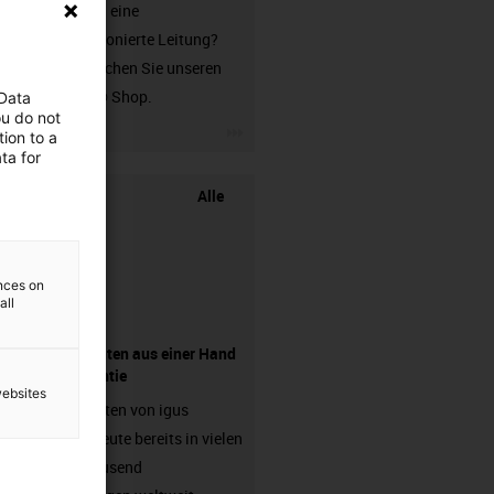
Sie suchen eine
unkonfektionierte Leitung?
Dann besuchen Sie unseren
chainflex® Shop.
 Data
ou do not
igus-icon-3arrow
ion to a
ta for
Alle
ences on
all
Komponenten aus einer Hand
- mit Garantie
websites
Energieketten von igus
arbeiten heute bereits in vielen
hunderttausend