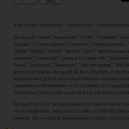
©
igus, 2026
Datenschutz
Cookie Policy
Verfahrensordnu
Die Begriffe "Apiro", "AutoChain", "CFRIP", "chainflex", "chai
"e-chain", "e-chain systems", "e-ketten", "e-kettensysteme", "e
“iglide”, "iglidur", "igubal", "igumid", "igus", "igus improv
polymers", "motionary", "plastics for longer life", "polymore
"savfe", "speedigus", "superwise", "take the dryway", "tribofi
geschützte Marken der igus® SE & Co. KG, Köln, in der Bun
repräsentative, jedoch nicht abschließende Liste der gei
verbundenen Unternehmen in Deutschland, der Europäische
stellt keinen Verzicht der igus® SE & Co. KG auf ihre Schut
Die igus® SE & Co. KG weist darauf hin, dass sie keine P
Festo, Heidenhain, Jetter, Lenze, LinMot, LTi DRiVES, Mit
vertreibt. Die von igus® angebotenen Produkte sind solch