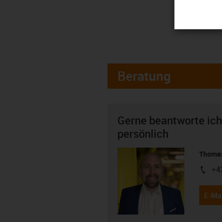
Beratung
Gerne beantworte ich
persönlich
Thomas
+4
igus-i
E-Mai