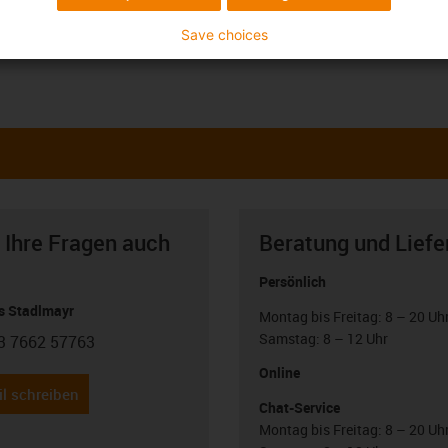
Save choices
 Ihre Fragen auch
Beratung und Liefe
Persönlich
 Stadlmayr
Montag bis Freitag: 8 – 20 Uh
Samstag: 8 – 12 Uhr
3 7662 57763
con-phone
Online
l schreiben
Chat-Service
Montag bis Freitag: 8 – 20 Uh