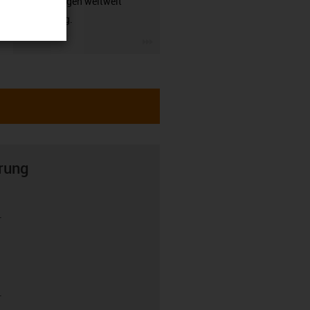
Anwendungen weltweit
zuverlässig.
igus-icon-3arrow
rung
r
r