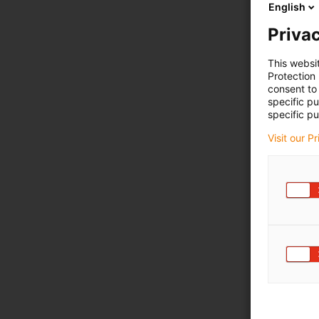
English
Privac
This websi
Protection
consent to 
specific p
specific pu
Visit our P