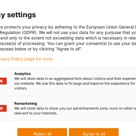
y settings
te protects your privacy by adhering to the European Union General
 Regulation (GDPR). We will not use your data for any purpose that y
and only to the extent not exceeding data which is necessary in relat
urpose(s) of processing. You can grant your consent(s) to use your da
rposes below or by clicking "Agree to all".
rivacy Policy page for more
Analytics
We will store data in an aggregated form about visitors and their experi
our website. We use this data to fix bugs and improve the experience for 
visitors.
Remarketing
We will store data to show you our advertisements (only ours) on other 
relevant to your interests.
Reject all
Agree to all