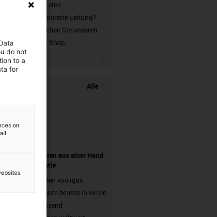
Sie suchen eine
unkonfektionierte Leitung?
Dann besuchen Sie unseren
chainflex® Shop.
 Data
ou do not
igus-icon-3arrow
ion to a
ta for
Alle
ences on
all
Komponenten aus einer Hand
- mit Garantie
websites
Energieketten von igus
arbeiten heute bereits in vielen
hunderttausend