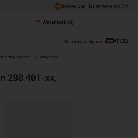
kostenlose Hausmesse vor Ort
Warenkorb
(0)
AT
(
DE
)
Mein Ansprechpartner
con-arrow-right
igus-icon-arrow-right
send zu Heidenhain
readycable®
n 298 401-xx,
ipboard