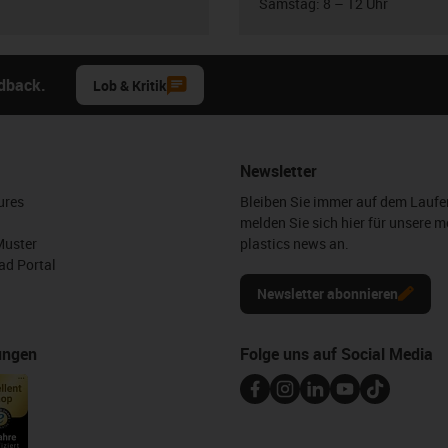
Samstag: 8 – 12 Uhr
edback.
Lob & Kritik
Newsletter
ures
Bleiben Sie immer auf dem Lauf
melden Sie sich hier für unsere m
Muster
plastics news an.
d Portal
Newsletter abonnieren
ungen
Folge uns auf Social Media