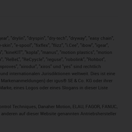
ar", "drylin", "dryspin", "dry-tech", "dryway", "easy chain",
", "e-spool", "fixflex", "flizz", "i.Cee", "ibow", "igear",
m", "kineKIT", "kopla", "manus", "motion plastics", "motion
", "ReBeL", "ReCyycle", "reguse", "robolink", "Rohbot",
improves", "xirodur", "xiros" und "yes" sind rechtlich
d internationalen Jurisdiktionen weltweit. Dies ist eine
ge Markenanmeldungen) der igus® SE & Co. KG oder ihrer
rke, eines Logos oder eines Slogans in dieser Liste
, Control Techniques, Danaher Motion, ELAU, FAGOR, FANUC,
r anderen auf dieser Website genannten Antriebshersteller