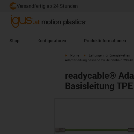
Versandfertig ab 24 Stunden
Shop
Konfiguratoren
Produktinformationen
igus-icon-arrow-right
igus-icon-arrow-right
Home
Leitungen für Energieketten
Adapterleitung passend zu Heidenhain 298 401-
readycable® Adap
Basisleitung TPE 