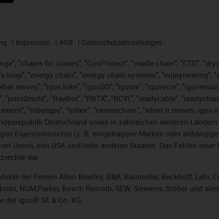
ng
Impressum
AGB
Datenschutzeinstellungen
nge", "chains for cranes", "ConProtect", "cradle-chain", "CTD", "dryge
-loop", "energy chain", "energy chain systems", "enjoyneering", "e-skin
es what moves", "igus:bike", "igusGO", "igutex", "iguverse", "iguversu
", "print2mold", "Rawbot", "RBTX", "RCYL", "readycable", "readychain
lament", "tribotape", "triflex", "twisterchain", "when it moves, igus 
desrepublik Deutschland sowie in zahlreichen weiteren Ländern un
stigen Eigentumsrechte (z. B. eingetragene Marken oder anhängi
n Union, den USA und/oder anderen Staaten. Das Fehlen einer Ma
zrechte dar.
rodukte der Firmen Allen Bradley, B&R, Baumüller, Beckhoff, Lahr
subishi, NUM,Parker, Bosch Rexroth, SEW, Siemens, Stöber und alle
e der igus® SE & Co. KG.