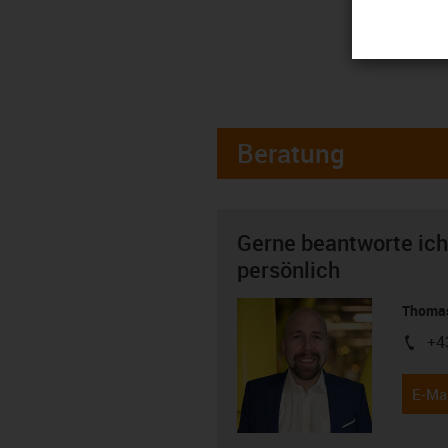
Beratung
Gerne beantworte ich
persönlich
Thomas
+4
igus-i
E-Mai