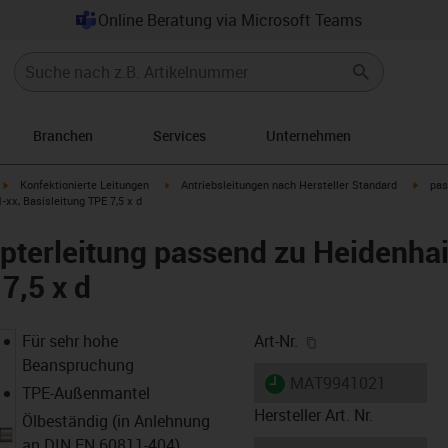
Online Beratung via Microsoft Teams
Branchen
Services
Unternehmen
igus-icon-arrow-right
igus-icon-arrow-right
igus-i
Konfektionierte Leitungen
Antriebsleitungen nach Hersteller Standard
pas
xx, Basisleitung TPE 7,5 x d
terleitung passend zu Heidenhai
7,5 x d
igus-icon-copy-cl
Für sehr hohe
Art-Nr.
Beanspruchung
igus-icon-lieferzeit
MAT9941021
TPE-Außenmantel
Hersteller Art. Nr.
Ölbeständig (in Anlehnung
an DIN EN 60811-404),