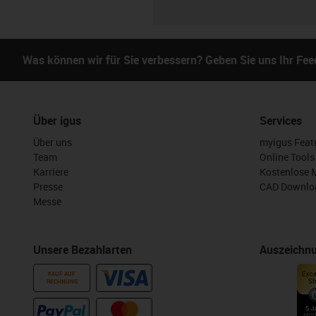
Was können wir für Sie verbessern? Geben Sie uns Ihr Fe
Über igus
Services
Über uns
myigus Feat
Team
Online Tools
Karriere
Kostenlose 
Presse
CAD Downloa
Messe
Unsere Bezahlarten
Auszeichn
KAUF AUF
RECHNUNG