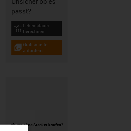
Unsicher ob es
passt?
Lebensdauer
igus-icon-lebensdauerrechner
berechnen
Gratismuster
igus-icon-gratismuster
anfordern
Leitung ohne Stecker kaufen?