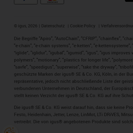
©
igus, 2026
Datenschutz
Cookie Policy
Verfahrensordnu
Die Begriffe "Apiro", "AutoChain", "CFRIP", "chainflex", "chai
"e-chain", "e-chain systems", "e-ketten", "e-kettensysteme", "e
“iglide”, "iglidur", "igubal", "igumid", "igus", "igus improv
polymers", "motionary", "plastics for longer life", "polymore
"savfe", "speedigus", "superwise", "take the dryway", "tribofi
geschützte Marken der igus® SE & Co. KG, Köln, in der Bun
repräsentative, jedoch nicht abschließende Liste der gei
verbundenen Unternehmen in Deutschland, der Europäische
stellt keinen Verzicht der igus® SE & Co. KG auf ihre Schut
Die igus® SE & Co. KG weist darauf hin, dass sie keine P
Festo, Heidenhain, Jetter, Lenze, LinMot, LTi DRiVES, Mit
vertreibt. Die von igus® angebotenen Produkte sind solch