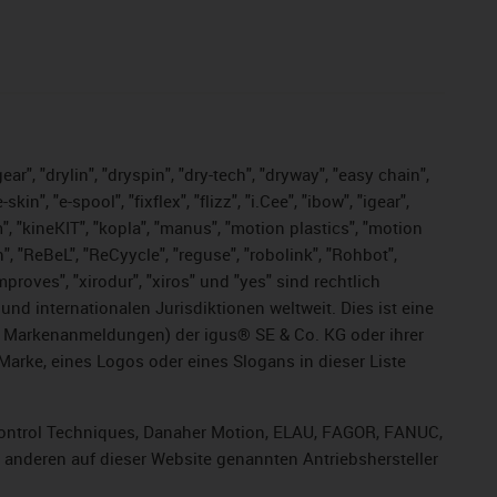
ar", "drylin", "dryspin", "dry-tech", "dryway", "easy chain",
", "e-spool", "fixflex", "flizz", "i.Cee", "ibow", "igear",
m", "kineKIT", "kopla", "manus", "motion plastics", "motion
", "ReBeL", "ReCyycle", "reguse", "robolink", "Rohbot",
improves", "xirodur", "xiros" und "yes" sind rechtlich
d internationalen Jurisdiktionen weltweit. Dies ist eine
ge Markenanmeldungen) der igus® SE & Co. KG oder ihrer
rke, eines Logos oder eines Slogans in dieser Liste
, Control Techniques, Danaher Motion, ELAU, FAGOR, FANUC,
r anderen auf dieser Website genannten Antriebshersteller