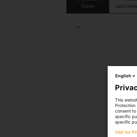
Daten
beschrei
English
Privac
This websi
Protection
consent to 
specific p
specific pu
Visit our P