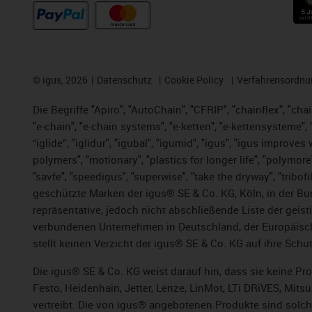
©
igus, 2026
Datenschutz
Cookie Policy
Verfahrensordnu
Die Begriffe "Apiro", "AutoChain", "CFRIP", "chainflex", "chai
"e-chain", "e-chain systems", "e-ketten", "e-kettensysteme", "e
“iglide”, "iglidur", "igubal", "igumid", "igus", "igus improv
polymers", "motionary", "plastics for longer life", "polymore
"savfe", "speedigus", "superwise", "take the dryway", "tribofi
geschützte Marken der igus® SE & Co. KG, Köln, in der Bun
repräsentative, jedoch nicht abschließende Liste der gei
verbundenen Unternehmen in Deutschland, der Europäische
stellt keinen Verzicht der igus® SE & Co. KG auf ihre Schut
Die igus® SE & Co. KG weist darauf hin, dass sie keine P
Festo, Heidenhain, Jetter, Lenze, LinMot, LTi DRiVES, Mit
vertreibt. Die von igus® angebotenen Produkte sind solch