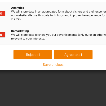
Analytics
We will store data in an aggregated form about visitors and their experi
our website. We use this data to fix bugs and improve the experience for 
visitors.
Remarketing
We will store data to show you our advertisements (only ours) on other 
relevant to your interests.
Reject all
Agree to all
Save choices