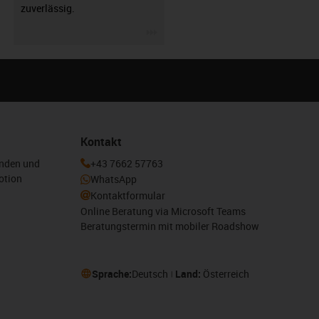
zuverlässig.
igus-icon-3arrow
Kontakt
enden und
+43 7662 57763
otion
WhatsApp
Kontaktformular
Online Beratung via Microsoft Teams
Beratungstermin mit mobiler Roadshow
Sprache:
Deutsch
Land:
Österreich