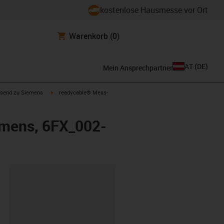
kostenlose Hausmesse vor Ort
Warenkorb
(0)
AT
(
DE
)
Mein Ansprechpartner
con-arrow-right
igus-icon-arrow-right
send zu Siemens
readycable® Mess-
emens, 6FX_002-
ipboard