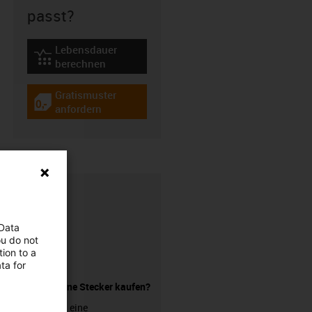
passt?
Lebensdauer
igus-icon-lebensdauerrechner
berechnen
Gratismuster
igus-icon-gratismuster
anfordern
 Data
ou do not
ion to a
ta for
Leitung ohne Stecker kaufen?
Sie suchen eine