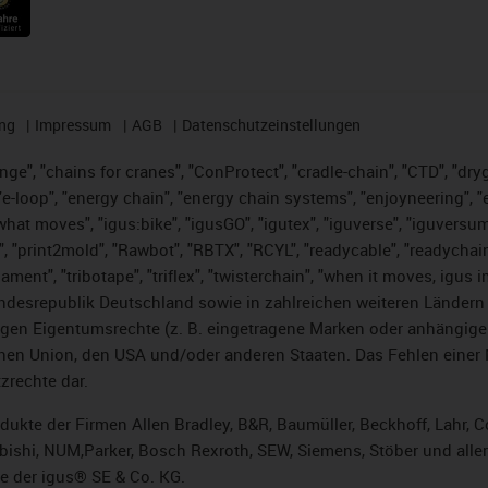
ng
Impressum
AGB
Datenschutzeinstellungen
nge", "chains for cranes", "ConProtect", "cradle-chain", "CTD", "dryge
-loop", "energy chain", "energy chain systems", "enjoyneering", "e-skin
es what moves", "igus:bike", "igusGO", "igutex", "iguverse", "iguversu
", "print2mold", "Rawbot", "RBTX", "RCYL", "readycable", "readychain
lament", "tribotape", "triflex", "twisterchain", "when it moves, igus 
desrepublik Deutschland sowie in zahlreichen weiteren Ländern un
stigen Eigentumsrechte (z. B. eingetragene Marken oder anhängi
n Union, den USA und/oder anderen Staaten. Das Fehlen einer Ma
zrechte dar.
rodukte der Firmen Allen Bradley, B&R, Baumüller, Beckhoff, Lahr
subishi, NUM,Parker, Bosch Rexroth, SEW, Siemens, Stöber und alle
e der igus® SE & Co. KG.