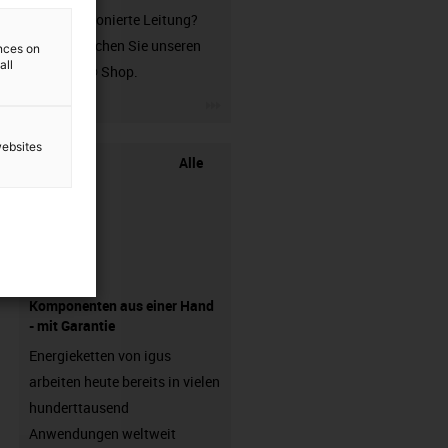
unkonfektionierte Leitung?
Dann besuchen Sie unseren
ences on
all
chainflex® Shop.
igus-icon-3arrow
websites
Alle
Komponenten aus einer Hand
- mit Garantie
Energieketten von igus
arbeiten heute bereits in vielen
hunderttausend
Anwendungen weltweit