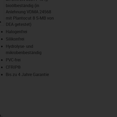
bioölbeständig (in
Anlehnung VDMA 24568
mit Plantocut 8 S-MB von
igus-icon-lupe
DEA getestet)
Halogenfrei
Silikonfrei
Hydrolyse- und
mikrobenbeständig
PVC-frei
CFRIP®
Bis zu 4 Jahre Garantie
t­