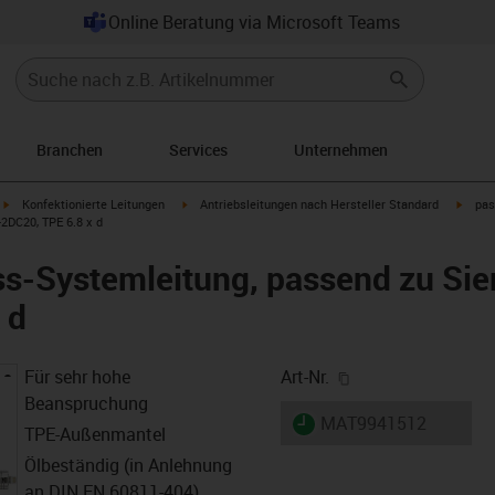
Online Beratung via Microsoft Teams
Branchen
Services
Unternehmen
igus-icon-arrow-right
igus-icon-arrow-right
igus-i
Konfektionierte Leitungen
Antriebsleitungen nach Hersteller Standard
pas
2DC20, TPE 6.8 x d
s-Systemleitung, passend zu Si
 d
igus-icon-copy-cl
Für sehr hohe
Art-Nr.
Beanspruchung
igus-icon-lieferzeit
MAT9941512
TPE-Außenmantel
Ölbeständig (in Anlehnung
an DIN EN 60811-404),