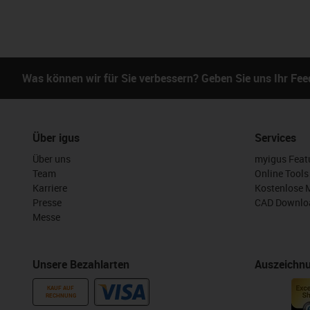
Was können wir für Sie verbessern? Geben Sie uns Ihr Fe
Über igus
Services
Über uns
myigus Feat
Team
Online Tools
Karriere
Kostenlose 
Presse
CAD Downloa
Messe
Unsere Bezahlarten
Auszeichn
KAUF AUF
RECHNUNG