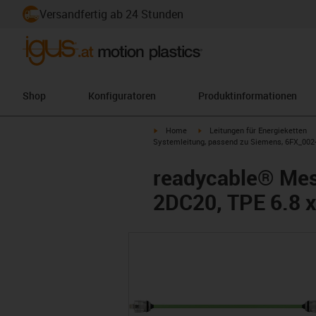
Versandfertig ab 24 Stunden
Shop
Konfiguratoren
Produktinformationen
igus-icon-arrow-right
igus-icon-arrow-right
Home
Leitungen für Energieketten
Systemleitung, passend zu Siemens, 6FX_002-
readycable® Mes
2DC20, TPE 6.8 x