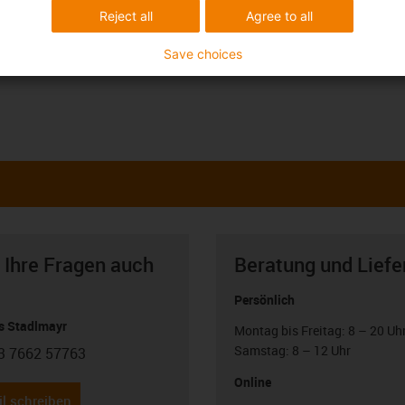
Reject all
Agree to all
Save choices
 Ihre Fragen auch
Beratung und Liefe
Persönlich
 Stadlmayr
Montag bis Freitag: 8 – 20 Uh
Samstag: 8 – 12 Uhr
3 7662 57763
con-phone
Online
l schreiben