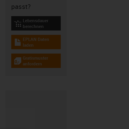
passt?
Lebensdauer
igus-icon-lebensdauerrechner
berechnen
EPLAN Daten
igus-icon-download-plan
laden
Gratismuster
igus-icon-gratismuster
anfordern