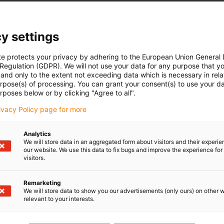
y settings
te protects your privacy by adhering to the European Union General
 Regulation (GDPR). We will not use your data for any purpose that y
and only to the extent not exceeding data which is necessary in relat
urpose(s) of processing. You can grant your consent(s) to use your da
rposes below or by clicking "Agree to all".
rivacy Policy page for more
Analytics
We will store data in an aggregated form about visitors and their experi
our website. We use this data to fix bugs and improve the experience for 
visitors.
Remarketing
We will store data to show you our advertisements (only ours) on other 
relevant to your interests.