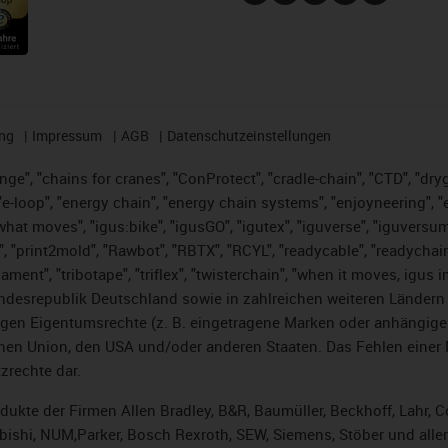
ng
Impressum
AGB
Datenschutzeinstellungen
nge", "chains for cranes", "ConProtect", "cradle-chain", "CTD", "dryge
-loop", "energy chain", "energy chain systems", "enjoyneering", "e-skin
es what moves", "igus:bike", "igusGO", "igutex", "iguverse", "iguversu
", "print2mold", "Rawbot", "RBTX", "RCYL", "readycable", "readychain
lament", "tribotape", "triflex", "twisterchain", "when it moves, igus 
desrepublik Deutschland sowie in zahlreichen weiteren Ländern un
stigen Eigentumsrechte (z. B. eingetragene Marken oder anhängi
n Union, den USA und/oder anderen Staaten. Das Fehlen einer Ma
zrechte dar.
rodukte der Firmen Allen Bradley, B&R, Baumüller, Beckhoff, Lahr
subishi, NUM,Parker, Bosch Rexroth, SEW, Siemens, Stöber und alle