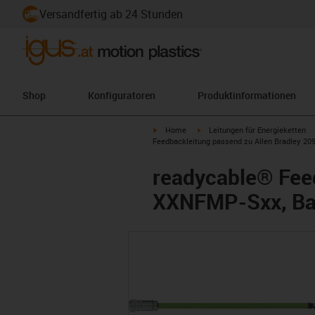
Versandfertig ab 24 Stunden
Shop
Konfiguratoren
Produktinformationen
igus-icon-arrow-right
igus-icon-arrow-right
Home
Leitungen für Energieketten
Feedbackleitung passend zu Allen Bradley 20
readycable® Feed
XXNFMP-Sxx, Bas