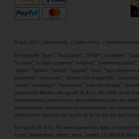
RECHNUNG
©
igus, 2026
Datenschutz
Cookie Policy
Verfahrensordnu
Die Begriffe "Apiro", "AutoChain", "CFRIP", "chainflex", "chai
"e-chain", "e-chain systems", "e-ketten", "e-kettensysteme", "e
“iglide”, "iglidur", "igubal", "igumid", "igus", "igus improv
polymers", "motionary", "plastics for longer life", "polymore
"savfe", "speedigus", "superwise", "take the dryway", "tribofi
geschützte Marken der igus® SE & Co. KG, Köln, in der Bun
repräsentative, jedoch nicht abschließende Liste der gei
verbundenen Unternehmen in Deutschland, der Europäische
stellt keinen Verzicht der igus® SE & Co. KG auf ihre Schut
Die igus® SE & Co. KG weist darauf hin, dass sie keine P
Festo, Heidenhain, Jetter, Lenze, LinMot, LTi DRiVES, Mit