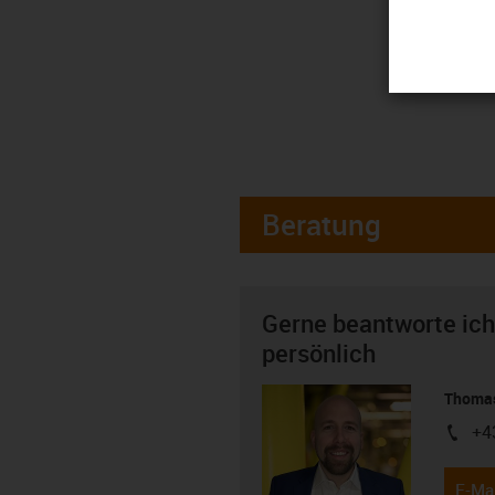
Beratung
Gerne beantworte ich
persönlich
Thomas
+4
igus-i
E-Mai