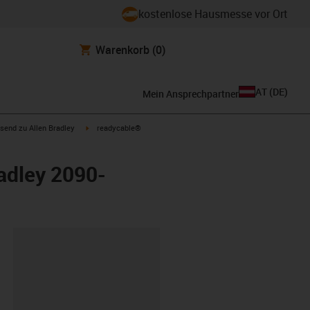
kostenlose Hausmesse vor Ort
Warenkorb
(0)
AT
(
DE
)
Mein Ansprechpartner
con-arrow-right
igus-icon-arrow-right
send zu Allen Bradley
readycable®
adley 2090-
ipboard