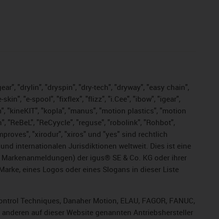
ar", "drylin", "dryspin", "dry-tech", "dryway", "easy chain",
", "e-spool", "fixflex", "flizz", "i.Cee", "ibow", "igear",
m", "kineKIT", "kopla", "manus", "motion plastics", "motion
", "ReBeL", "ReCyycle", "reguse", "robolink", "Rohbot",
improves", "xirodur", "xiros" und "yes" sind rechtlich
d internationalen Jurisdiktionen weltweit. Dies ist eine
ge Markenanmeldungen) der igus® SE & Co. KG oder ihrer
rke, eines Logos oder eines Slogans in dieser Liste
, Control Techniques, Danaher Motion, ELAU, FAGOR, FANUC,
r anderen auf dieser Website genannten Antriebshersteller