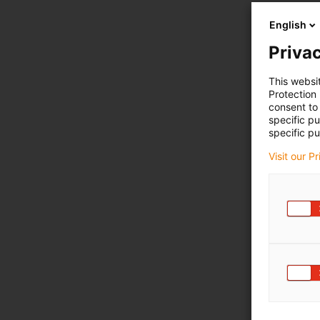
English
Privac
This websi
Protection
consent to 
specific p
specific pu
Visit our P