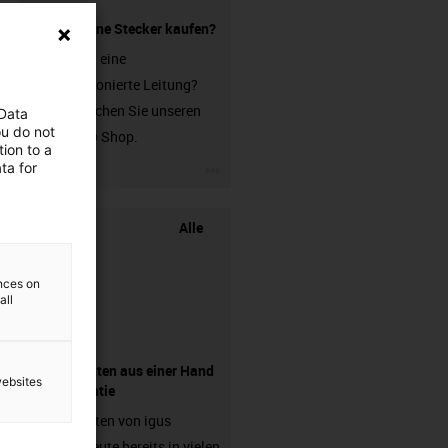
Leitung ohne Stecker kaufen?
Sie suchen eine
unkonfektionierte Leitung?
Dann besuchen Sie unseren
 Data
ou do not
chainflex® Shop.
ion to a
igus-icon-3arrow
ta for
Alle
ences on
all
Komponenten aus einer Hand
websites
- mit Garantie
Energieketten von igus
arbeiten heute bereits in vielen