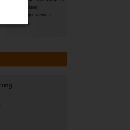
hunderttausend
Anwendungen weltweit
zuverlässig.
igus-icon-3arrow
rung
r