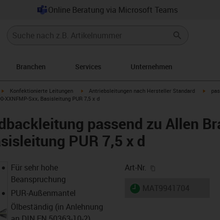
Online Beratung via Microsoft Teams
Branchen
Services
Unternehmen
igus-icon-arrow-right
igus-icon-arrow-right
igus-i
Konfektionierte Leitungen
Antriebsleitungen nach Hersteller Standard
pas
90-XXNFMP-Sxx, Basisleitung PUR 7,5 x d
backleitung passend zu Allen Br
isleitung PUR 7,5 x d
igus-icon-copy-cl
Für sehr hohe
Art-Nr.
Beanspruchung
igus-icon-lieferzeit
MAT9941704
PUR-Außenmantel
Ölbeständig (in Anlehnung
an DIN EN 50363-10-2)