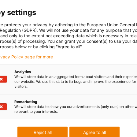
y settings
te protects your privacy by adhering to the European Union General
 Regulation (GDPR). We will not use your data for any purpose that y
and only to the extent not exceeding data which is necessary in relat
urpose(s) of processing. You can grant your consent(s) to use your da
rposes below or by clicking "Agree to all".
rivacy Policy page for more
Analytics
We will store data in an aggregated form about visitors and their experi
our website. We use this data to fix bugs and improve the experience for 
visitors.
Remarketing
We will store data to show you our advertisements (only ours) on other 
relevant to your interests.
Reject all
Agree to all