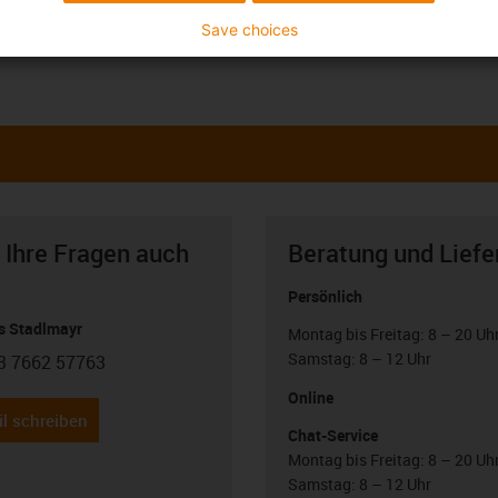
Save choices
 Ihre Fragen auch
Beratung und Liefe
Persönlich
 Stadlmayr
Montag bis Freitag: 8 – 20 Uh
Samstag: 8 – 12 Uhr
3 7662 57763
con-phone
Online
l schreiben
Chat-Service
Montag bis Freitag: 8 – 20 Uh
Samstag: 8 – 12 Uhr