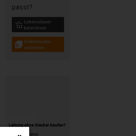
passt?
Lebensdauer
igus-icon-lebensdauerrechner
berechnen
Gratismuster
igus-icon-gratismuster
anfordern
Leitung ohne Stecker kaufen?
Sie suchen eine