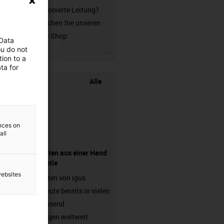
unkonfektionierte Leitung?
Dann besuchen Sie unseren
chainflex® Shop.
 Data
ou do not
igus-icon-3arrow
ion to a
ta for
Alle
ences on
all
Komponenten aus einer Hand
- mit Garantie
websites
Energieketten von igus
arbeiten heute bereits in vielen
hunderttausend
Anwendungen weltweit