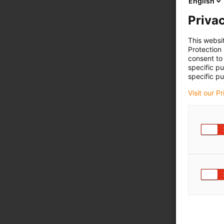
English
Privac
This websi
Protection
consent to 
specific p
specific pu
Visit our P