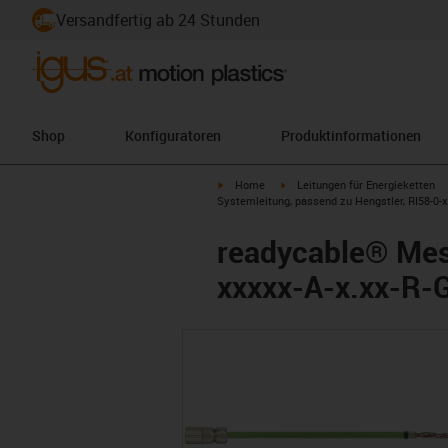
Versandfertig ab 24 Stunden
Shop
Konfiguratoren
Produktinformationen
igus-icon-arrow-right
igus-icon-arrow-right
Home
Leitungen für Energieketten
Systemleitung, passend zu Hengstler, RI58-0-x
readycable® Mess
xxxxx-A-x.xx-R-G