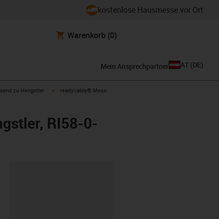
kostenlose Hausmesse vor Ort
Warenkorb
(0)
AT
(
DE
)
Mein Ansprechpartner
con-arrow-right
igus-icon-arrow-right
send zu Hengstler
readycable® Mess-
stler, RI58-0-
ipboard