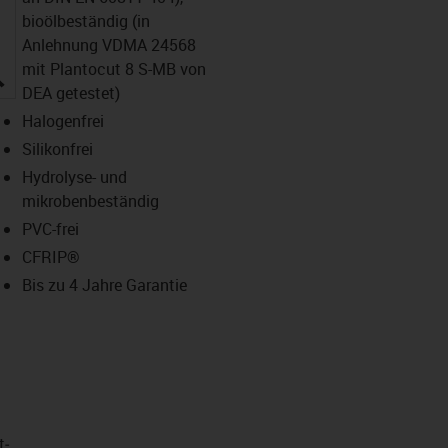
bioölbeständig (in
Anlehnung VDMA 24568
mit Plantocut 8 S-MB von
igus-icon-lupe
DEA getestet)
Halogenfrei
Silikonfrei
Hydrolyse- und
mikrobenbeständig
PVC-frei
CFRIP®
Bis zu 4 Jahre Garantie
t­