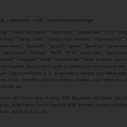
ng
Impressum
AGB
Datenschutzeinstellungen
nge", "chains for cranes", "ConProtect", "cradle-chain", "CTD", "dryge
-loop", "energy chain", "energy chain systems", "enjoyneering", "e-skin
es what moves", "igus:bike", "igusGO", "igutex", "iguverse", "iguversu
", "print2mold", "Rawbot", "RBTX", "RCYL", "readycable", "readychain
lament", "tribotape", "triflex", "twisterchain", "when it moves, igus 
desrepublik Deutschland sowie in zahlreichen weiteren Ländern un
stigen Eigentumsrechte (z. B. eingetragene Marken oder anhängi
n Union, den USA und/oder anderen Staaten. Das Fehlen einer Ma
zrechte dar.
rodukte der Firmen Allen Bradley, B&R, Baumüller, Beckhoff, Lahr
subishi, NUM,Parker, Bosch Rexroth, SEW, Siemens, Stöber und alle
e der igus® SE & Co. KG.