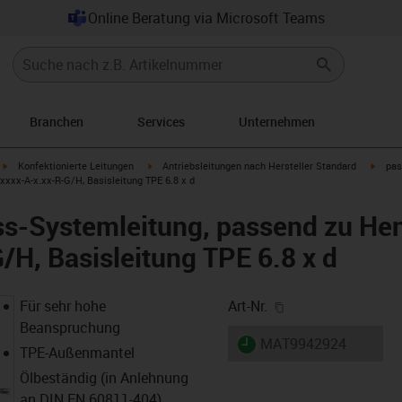
Online Beratung via Microsoft Teams
Branchen
Services
Unternehmen
igus-icon-arrow-right
igus-icon-arrow-right
igus-i
Konfektionierte Leitungen
Antriebsleitungen nach Hersteller Standard
pas
xxxx-A-x.xx-R-G/H, Basisleitung TPE 6.8 x d
-Systemleitung, passend zu Heng
/H, Basisleitung TPE 6.8 x d
igus-icon-copy-cl
Für sehr hohe
Art-Nr.
Beanspruchung
igus-icon-lieferzeit
MAT9942924
TPE-Außenmantel
Ölbeständig (in Anlehnung
an DIN EN 60811-404),