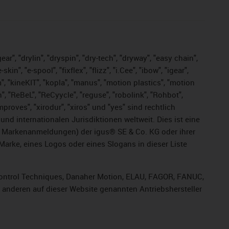
ar", "drylin", "dryspin", "dry-tech", "dryway", "easy chain",
", "e-spool", "fixflex", "flizz", "i.Cee", "ibow", "igear",
m", "kineKIT", "kopla", "manus", "motion plastics", "motion
", "ReBeL", "ReCyycle", "reguse", "robolink", "Rohbot",
improves", "xirodur", "xiros" und "yes" sind rechtlich
d internationalen Jurisdiktionen weltweit. Dies ist eine
ge Markenanmeldungen) der igus® SE & Co. KG oder ihrer
rke, eines Logos oder eines Slogans in dieser Liste
, Control Techniques, Danaher Motion, ELAU, FAGOR, FANUC,
r anderen auf dieser Website genannten Antriebshersteller