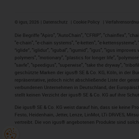
©
igus, 2026
Datenschutz
Cookie Policy
Verfahrensordnu
Die Begriffe "Apiro", "AutoChain", "CFRIP", "chainflex", "chai
"e-chain", "e-chain systems", "e-ketten", "e-kettensysteme", "e
“iglide”, "iglidur", "igubal", "igumid", "igus", "igus improv
polymers", "motionary", "plastics for longer life", "polymore
"savfe", "speedigus", "superwise", "take the dryway", "tribofi
geschützte Marken der igus® SE & Co. KG, Köln, in der Bun
repräsentative, jedoch nicht abschließende Liste der gei
verbundenen Unternehmen in Deutschland, der Europäische
stellt keinen Verzicht der igus® SE & Co. KG auf ihre Schut
Die igus® SE & Co. KG weist darauf hin, dass sie keine P
Festo, Heidenhain, Jetter, Lenze, LinMot, LTi DRiVES, Mit
vertreibt. Die von igus® angebotenen Produkte sind solch