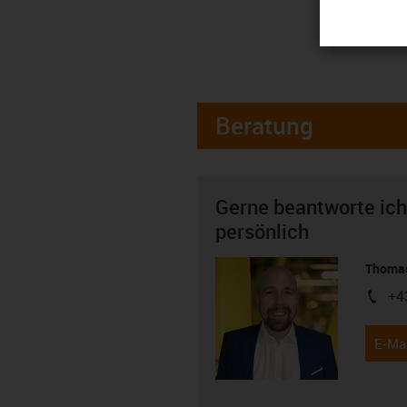
Beratung
Gerne beantworte ich
persönlich
Thomas
+4
igus-i
E-Mai