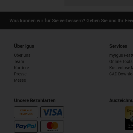
Was können wir für Sie verbessern? Geben Sie uns Ihr Fe
Über igus
Services
Über uns
myigus Feat
Team
Online Tools
Karriere
Kostenlose 
Presse
CAD Downloa
Messe
Unsere Bezahlarten
Auszeichn
KAUF AUF
RECHNUNG