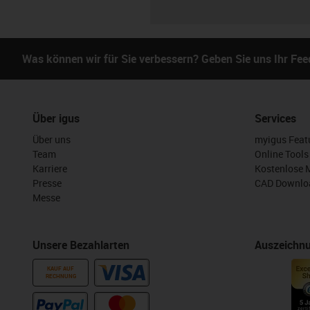
Was können wir für Sie verbessern? Geben Sie uns Ihr Fe
Über igus
Services
Über uns
myigus Feat
Team
Online Tools
Karriere
Kostenlose 
Presse
CAD Downloa
Messe
Unsere Bezahlarten
Auszeichn
KAUF AUF
RECHNUNG