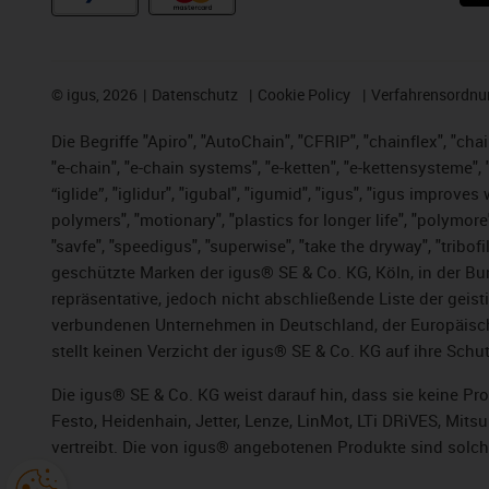
©
igus, 2026
Datenschutz
Cookie Policy
Verfahrensordnu
Die Begriffe "Apiro", "AutoChain", "CFRIP", "chainflex", "chai
"e-chain", "e-chain systems", "e-ketten", "e-kettensysteme", "e
“iglide”, "iglidur", "igubal", "igumid", "igus", "igus improv
polymers", "motionary", "plastics for longer life", "polymore
"savfe", "speedigus", "superwise", "take the dryway", "tribofi
geschützte Marken der igus® SE & Co. KG, Köln, in der Bun
repräsentative, jedoch nicht abschließende Liste der gei
verbundenen Unternehmen in Deutschland, der Europäische
stellt keinen Verzicht der igus® SE & Co. KG auf ihre Schut
Die igus® SE & Co. KG weist darauf hin, dass sie keine P
Festo, Heidenhain, Jetter, Lenze, LinMot, LTi DRiVES, Mit
vertreibt. Die von igus® angebotenen Produkte sind solch