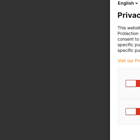
English
Privac
This websi
Protection
consent to 
specific p
specific pu
Visit our P