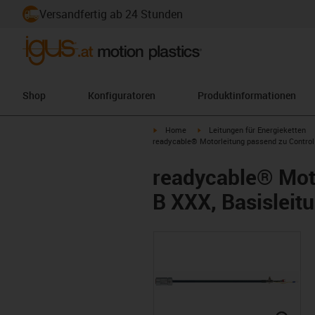
Versandfertig ab 24 Stunden
Shop
Konfiguratoren
Produktinformationen
igus-icon-arrow-right
igus-icon-arrow-right
Home
Leitungen für Energieketten
readycable® Motorleitung passend zu Control 
readycable® Moto
B XXX, Basisleitu