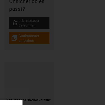
Unsicher ob es
passt?
Lebensdauer
igus-icon-lebensdauerrechner
berechnen
Gratismuster
igus-icon-gratismuster
anfordern
Leitung ohne Stecker kaufen?