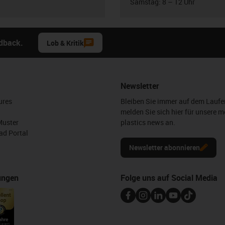
Samstag: 8 – 12 Uhr
edback.
Lob & Kritik
Newsletter
ures
Bleiben Sie immer auf dem Lauf
melden Sie sich hier für unsere m
Muster
plastics news an.
d Portal
Newsletter abonnieren
ungen
Folge uns auf Social Media