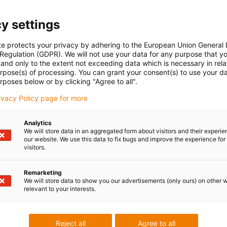
y settings
te protects your privacy by adhering to the European Union General
 Regulation (GDPR). We will not use your data for any purpose that y
and only to the extent not exceeding data which is necessary in relat
urpose(s) of processing. You can grant your consent(s) to use your da
rposes below or by clicking "Agree to all".
rivacy Policy page for more
Analytics
We will store data in an aggregated form about visitors and their experi
our website. We use this data to fix bugs and improve the experience for 
visitors.
Remarketing
We will store data to show you our advertisements (only ours) on other 
relevant to your interests.
Reject all
Agree to all