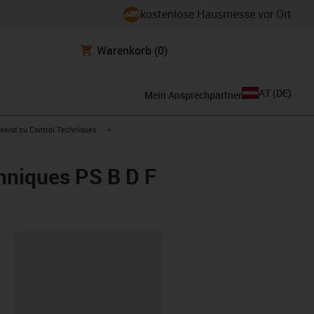
kostenlose Hausmesse vor Ort
Warenkorb
(0)
AT
(
DE
)
Mein Ansprechpartner
con-arrow-right
igus-icon-arrow-right
send zu Control Techniques
hniques PS B D F
ipboard