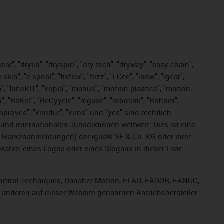
ar", "drylin", "dryspin", "dry-tech", "dryway", "easy chain",
", "e-spool", "fixflex", "flizz", "i.Cee", "ibow", "igear",
m", "kineKIT", "kopla", "manus", "motion plastics", "motion
", "ReBeL", "ReCyycle", "reguse", "robolink", "Rohbot",
improves", "xirodur", "xiros" und "yes" sind rechtlich
d internationalen Jurisdiktionen weltweit. Dies ist eine
ge Markenanmeldungen) der igus® SE & Co. KG oder ihrer
rke, eines Logos oder eines Slogans in dieser Liste
, Control Techniques, Danaher Motion, ELAU, FAGOR, FANUC,
r anderen auf dieser Website genannten Antriebshersteller