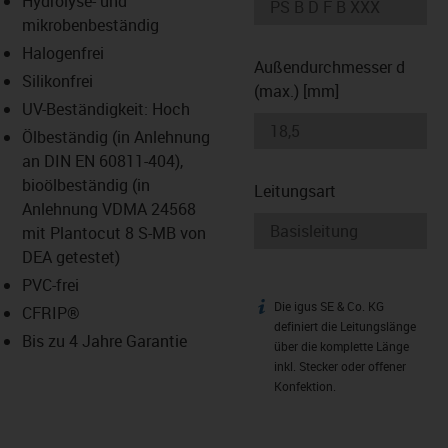
Hydrolyse- und
-icon-lupe
-icon-lupe
mikrobenbeständig
Halogenfrei
Außendurchmesser d
Silikonfrei
(max.) [mm]
UV-Beständigkeit: Hoch
Ölbeständig (in Anlehnung
an DIN EN 60811-404),
bioölbeständig (in
Leitungsart
Anlehnung VDMA 24568
mit Plantocut 8 S-MB von
DEA getestet)
PVC-frei
Die igus SE & Co. KG
igus-icon-info
CFRIP®
definiert die Leitungslänge
Bis zu 4 Jahre Garantie
über die komplette Länge
inkl. Stecker oder offener
Konfektion.