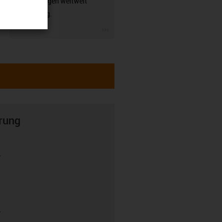
Anwendungen weltweit
zuverlässig.
igus-icon-3arrow
rung
r
r