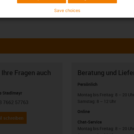
Save choices
 Ihre Fragen auch
Beratung und Liefe
Persönlich
 Stadlmayr
Montag bis Freitag: 8 – 20 Uh
Samstag: 8 – 12 Uhr
3 7662 57763
con-phone
Online
l schreiben
Chat-Service
Montag bis Freitag: 8 – 20 Uh