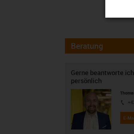
Beratung
Gerne beantworte ich
persönlich
Thomas
+4
igus-i
E-Mai