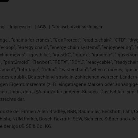
ng
Impressum
AGB
Datenschutzeinstellungen
nge", "chains for cranes", "ConProtect", "cradle-chain", "CTD", "dryge
-loop", "energy chain", "energy chain systems", "enjoyneering", "e-skin
es what moves", "igus:bike", "igusGO", "igutex", "iguverse", "iguversu
", "print2mold", "Rawbot", "RBTX", "RCYL", "readycable", "readychain
lament", "tribotape", "triflex", "twisterchain", "when it moves, igus 
desrepublik Deutschland sowie in zahlreichen weiteren Ländern un
stigen Eigentumsrechte (z. B. eingetragene Marken oder anhängi
n Union, den USA und/oder anderen Staaten. Das Fehlen einer Ma
zrechte dar.
rodukte der Firmen Allen Bradley, B&R, Baumüller, Beckhoff, Lahr
subishi, NUM,Parker, Bosch Rexroth, SEW, Siemens, Stöber und alle
e der igus® SE & Co. KG.