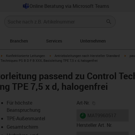
Online Beratung via Microsoft Teams
Branchen
Services
Unternehmen
igus-icon-arrow-right
igus-icon-arrow-right
igus-i
Konfektionierte Leitungen
Antriebsleitungen nach Hersteller Standard
pas
Techniques PS B D F B XXX, Basisleitung TPE 7,5 x d, halogenfrei
rleitung passend zu Control Tec
ng TPE 7,5 x d, halogenfrei
igus-icon-copy-cl
Für höchste
Art-Nr.
Beanspruchung
igus-icon-lieferzeit
MAT9960517
TPE-Außenmantel
Hersteller Art. Nr.
Gesamtschirm