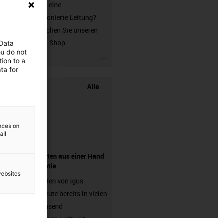
Sie suchen eine
unkonfektionierte Leitung?
Dann besuchen Sie unseren
chainflex® Shop.
 Data
ou do not
igus-icon-3arrow
ion to a
ta for
Alle
ences on
all
Komponenten aus einer Hand
- mit Garantie
websites
Energieketten von igus
arbeiten heute bereits in vielen
hunderttausend