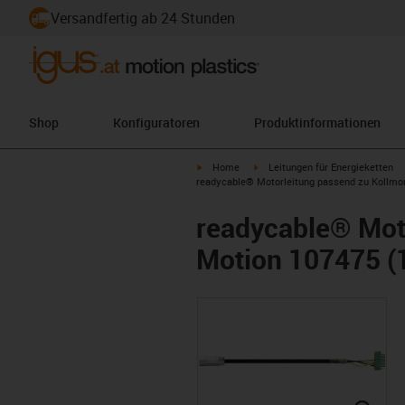
Versandfertig ab 24 Stunden
Shop
Konfiguratoren
Produktinformationen
igus-icon-arrow-right
igus-icon-arrow-right
Home
Leitungen für Energieketten
readycable® Motorleitung passend zu Kollmorg
readycable® Mot
Motion 107475 (15