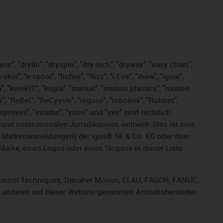
ar", "drylin", "dryspin", "dry-tech", "dryway", "easy chain",
", "e-spool", "fixflex", "flizz", "i.Cee", "ibow", "igear",
m", "kineKIT", "kopla", "manus", "motion plastics", "motion
", "ReBeL", "ReCyycle", "reguse", "robolink", "Rohbot",
improves", "xirodur", "xiros" und "yes" sind rechtlich
d internationalen Jurisdiktionen weltweit. Dies ist eine
ge Markenanmeldungen) der igus® SE & Co. KG oder ihrer
rke, eines Logos oder eines Slogans in dieser Liste
, Control Techniques, Danaher Motion, ELAU, FAGOR, FANUC,
r anderen auf dieser Website genannten Antriebshersteller