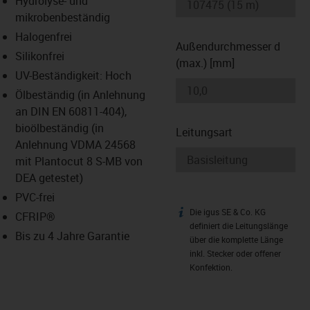
Hydrolyse- und
-icon-lupe
-icon-lupe
mikrobenbeständig
Halogenfrei
Außendurchmesser d
Silikonfrei
(max.) [mm]
UV-Beständigkeit: Hoch
Ölbeständig (in Anlehnung
an DIN EN 60811-404),
bioölbeständig (in
Leitungsart
Anlehnung VDMA 24568
mit Plantocut 8 S-MB von
DEA getestet)
PVC-frei
Die igus SE & Co. KG
igus-icon-info
CFRIP®
definiert die Leitungslänge
Bis zu 4 Jahre Garantie
über die komplette Länge
inkl. Stecker oder offener
Konfektion.