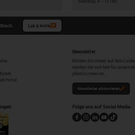
Samstag: 8 – 12 Uhr
edback.
Lob & Kritik
Newsletter
ures
Bleiben Sie immer auf dem Lauf
melden Sie sich hier für unsere m
Muster
plastics news an.
d Portal
Newsletter abonnieren
ungen
Folge uns auf Social Media