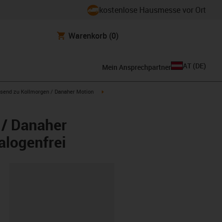
kostenlose Hausmesse vor Ort
Warenkorb
(0)
AT
(
DE
)
Mein Ansprechpartner
con-arrow-right
igus-icon-arrow-right
send zu Kollmorgen / Danaher Motion
 / Danaher
alogenfrei
ipboard