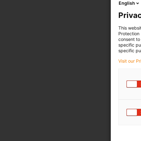
English
Privac
This websi
Protection
consent to 
specific p
specific pu
Visit our P