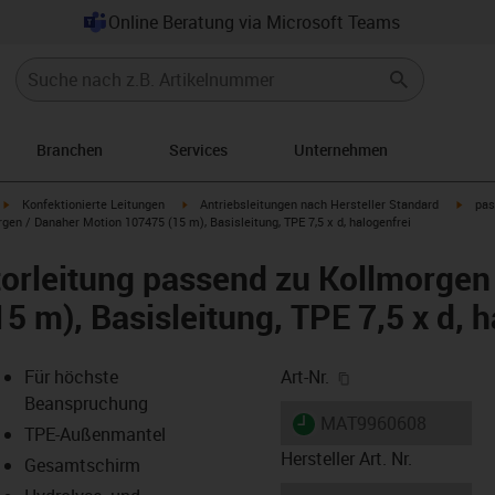
Online Beratung via Microsoft Teams
Branchen
Services
Unternehmen
igus-icon-arrow-right
igus-icon-arrow-right
igus-i
Konfektionierte Leitungen
Antriebsleitungen nach Hersteller Standard
pas
en / Danaher Motion 107475 (15 m), Basisleitung, TPE 7,5 x d, halogenfrei
orleitung passend zu Kollmorgen
 m), Basisleitung, TPE 7,5 x d, h
igus-icon-copy-cl
Für höchste
Art-Nr.
Beanspruchung
igus-icon-lieferzeit
MAT9960608
TPE-Außenmantel
Hersteller Art. Nr.
Gesamtschirm