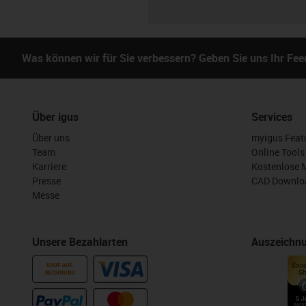
Was können wir für Sie verbessern? Geben Sie uns Ihr Fe
Über igus
Services
Über uns
myigus Feat
Team
Online Tools
Karriere
Kostenlose 
Presse
CAD Downloa
Messe
Unsere Bezahlarten
Auszeichn
KAUF AUF
RECHNUNG