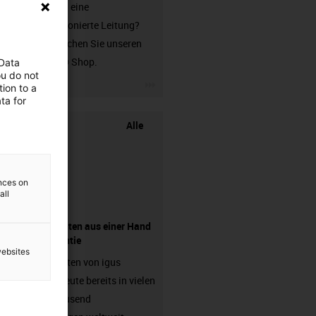
Sie suchen eine
unkonfektionierte Leitung?
Dann besuchen Sie unseren
chainflex® Shop.
 Data
ou do not
igus-icon-3arrow
ion to a
ta for
Alle
ences on
all
Komponenten aus einer Hand
- mit Garantie
websites
Energieketten von igus
arbeiten heute bereits in vielen
hunderttausend