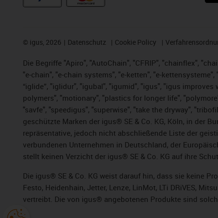
©
igus, 2026
Datenschutz
Cookie Policy
Verfahrensordnu
Die Begriffe "Apiro", "AutoChain", "CFRIP", "chainflex", "chai
"e-chain", "e-chain systems", "e-ketten", "e-kettensysteme", "e
“iglide”, "iglidur", "igubal", "igumid", "igus", "igus improv
polymers", "motionary", "plastics for longer life", "polymore
"savfe", "speedigus", "superwise", "take the dryway", "tribofi
geschützte Marken der igus® SE & Co. KG, Köln, in der Bun
repräsentative, jedoch nicht abschließende Liste der gei
verbundenen Unternehmen in Deutschland, der Europäische
stellt keinen Verzicht der igus® SE & Co. KG auf ihre Schut
Die igus® SE & Co. KG weist darauf hin, dass sie keine P
Festo, Heidenhain, Jetter, Lenze, LinMot, LTi DRiVES, Mit
vertreibt. Die von igus® angebotenen Produkte sind solch