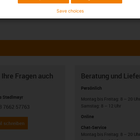
Save choices
 Ihre Fragen auch
Beratung und Liefe
Persönlich
 Stadlmayr
Montag bis Freitag: 8 – 20 Uh
Samstag: 8 – 12 Uhr
3 7662 57763
con-phone
Online
l schreiben
Chat-Service
Montag bis Freitag: 8 – 20 Uh