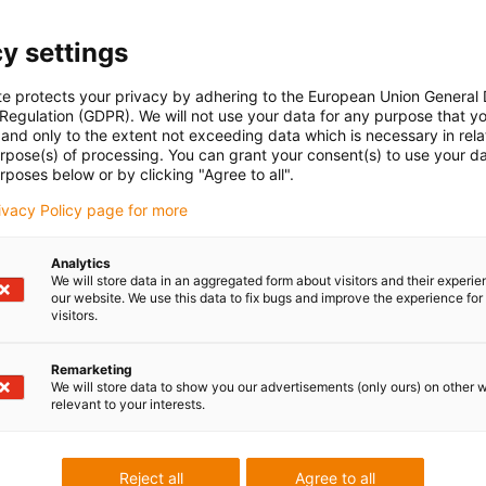
y settings
te protects your privacy by adhering to the European Union General
 Regulation (GDPR). We will not use your data for any purpose that y
and only to the extent not exceeding data which is necessary in relat
urpose(s) of processing. You can grant your consent(s) to use your da
rposes below or by clicking "Agree to all".
rivacy Policy page for more
Analytics
We will store data in an aggregated form about visitors and their experi
our website. We use this data to fix bugs and improve the experience for 
visitors.
Remarketing
We will store data to show you our advertisements (only ours) on other 
relevant to your interests.
Reject all
Agree to all