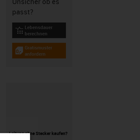
Unsicher ob es
passt?
Lebensdauer
igus-icon-lebensdauerrechner
berechnen
Gratismuster
igus-icon-gratismuster
anfordern
Leitung ohne Stecker kaufen?