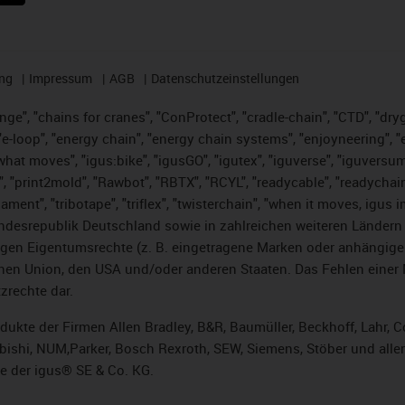
ng
Impressum
AGB
Datenschutzeinstellungen
nge", "chains for cranes", "ConProtect", "cradle-chain", "CTD", "dryge
-loop", "energy chain", "energy chain systems", "enjoyneering", "e-skin
es what moves", "igus:bike", "igusGO", "igutex", "iguverse", "iguversu
", "print2mold", "Rawbot", "RBTX", "RCYL", "readycable", "readychain
lament", "tribotape", "triflex", "twisterchain", "when it moves, igus 
desrepublik Deutschland sowie in zahlreichen weiteren Ländern un
stigen Eigentumsrechte (z. B. eingetragene Marken oder anhängi
n Union, den USA und/oder anderen Staaten. Das Fehlen einer Ma
zrechte dar.
rodukte der Firmen Allen Bradley, B&R, Baumüller, Beckhoff, Lahr
subishi, NUM,Parker, Bosch Rexroth, SEW, Siemens, Stöber und alle
e der igus® SE & Co. KG.