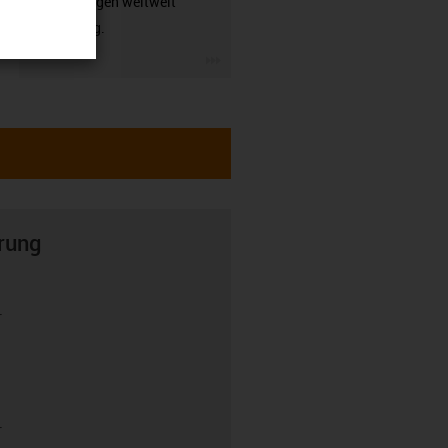
Anwendungen weltweit
zuverlässig.
igus-icon-3arrow
rung
r
r