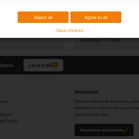
Samstag: 8 – 12 Uhr
3 7662 57763
con-phone
Online
Reject all
Agree to all
l schreiben
Chat-Service
Save choices
Montag bis Freitag: 8 – 20 Uh
Samstag: 8 – 12 Uhr
edback.
Lob & Kritik
Newsletter
ures
Bleiben Sie immer auf dem Lauf
melden Sie sich hier für unsere m
Muster
plastics news an.
d Portal
Newsletter abonnieren