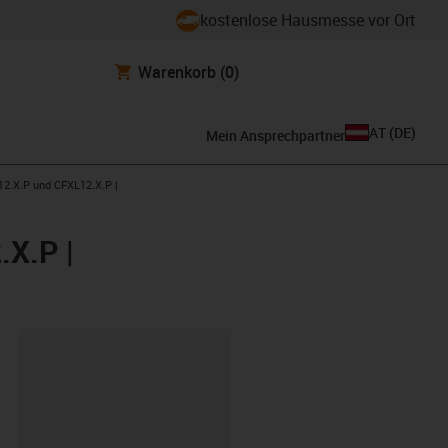
kostenlose Hausmesse vor Ort
Warenkorb
(0)
AT
(
DE
)
Mein Ansprechpartner
2.X.P und CFXL12.X.P |
X.P |
ipboard