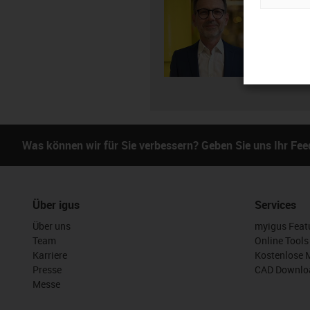
+4
igus-i
E-Mai
Was können wir für Sie verbessern? Geben Sie uns Ihr Fe
Über igus
Services
Über uns
myigus Feat
Team
Online Tools
Karriere
Kostenlose 
Presse
CAD Downloa
Messe