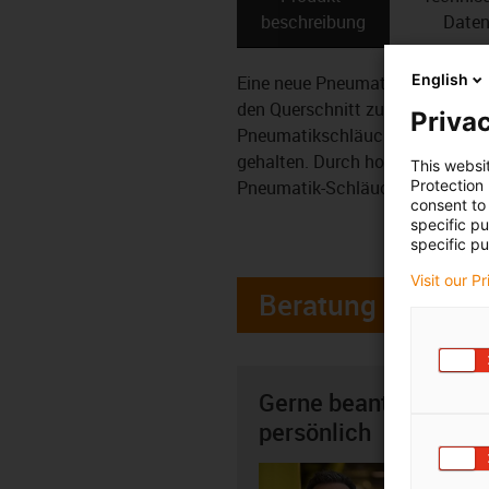
beschreibung
Date
English
Eine neue Pneumatikschelle hält
den Querschnitt zu verringern. M
Privac
Pneumatikschläuchen in vollem 
gehalten. Durch hochgezogene S
This websi
Pneumatik-Schläuchen in der Ene
Protection
consent to 
specific p
specific pu
Visit our P
Beratung
Gerne beantworte ich
persönlich
Dieter 