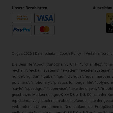
Unsere Bezahlarten
Auszeichn
KAUF AUF
RECHNUNG
©
igus, 2026
Datenschutz
Cookie Policy
Verfahrensordnu
Die Begriffe "Apiro", "AutoChain", "CFRIP", "chainflex", "chai
"e-chain", "e-chain systems", "e-ketten", "e-kettensysteme", "e
“iglide”, "iglidur", "igubal", "igumid", "igus", "igus improv
polymers", "motionary", "plastics for longer life", "polymore
"savfe", "speedigus", "superwise", "take the dryway", "tribofi
geschützte Marken der igus® SE & Co. KG, Köln, in der Bun
repräsentative, jedoch nicht abschließende Liste der gei
verbundenen Unternehmen in Deutschland, der Europäische
stellt keinen Verzicht der igus® SE & Co. KG auf ihre Schut