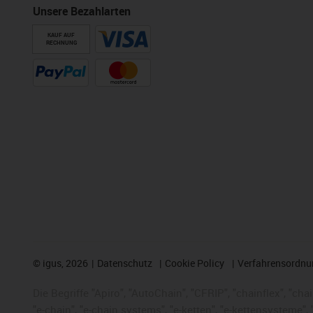
Unsere Bezahlarten
KAUF AUF
RECHNUNG
©
igus, 2026
Datenschutz
Cookie Policy
Verfahrensordnu
Die Begriffe "Apiro", "AutoChain", "CFRIP", "chainflex", "chai
"e-chain", "e-chain systems", "e-ketten", "e-kettensysteme", "e