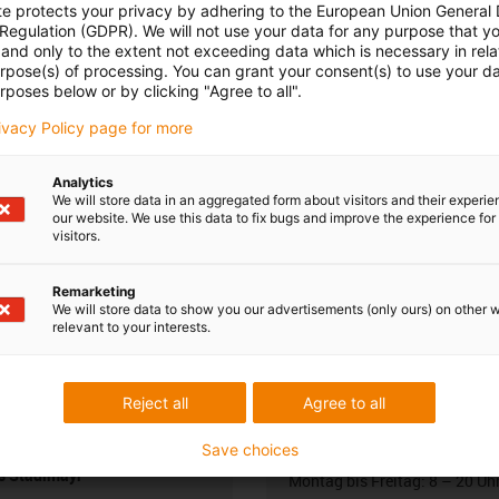
te protects your privacy by adhering to the European Union General
 Regulation (GDPR). We will not use your data for any purpose that y
and only to the extent not exceeding data which is necessary in relat
urpose(s) of processing. You can grant your consent(s) to use your da
rposes below or by clicking "Agree to all".
rivacy Policy page for more
Analytics
We will store data in an aggregated form about visitors and their experi
our website. We use this data to fix bugs and improve the experience for 
visitors.
Remarketing
We will store data to show you our advertisements (only ours) on other 
relevant to your interests.
 Ihre Fragen auch
Beratung und Liefe
Reject all
Agree to all
Persönlich
Save choices
 Stadlmayr
Montag bis Freitag: 8 – 20 Uh