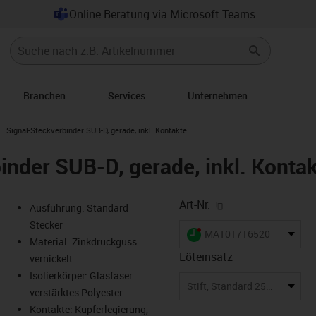
Online Beratung via Microsoft Teams
Branchen
Services
Unternehmen
rrow-right
igus-icon-arrow-right
Signal-Steckverbinder SUB-D, gerade, inkl. Kontakte
inder SUB-D, gerade, inkl. Konta
igus-icon-copy-cl
Art-Nr.
Ausführung: Standard
Stecker
igus-icon-lieferzeit-dot
MAT01716520
Material: Zinkdruckguss
Löteinsatz
vernickelt
Isolierkörper: Glasfaser
-icon-lupe
-icon-lupe
Stift, Standard 25-polig
verstärktes Polyester
Kontakte: Kupferlegierung,