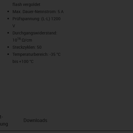
flash vergoldet
Max. Dauer-Nennstrom: 5 A
Prüfspannung: (L-L) 1200
V
Durchgangswiderstand:
16
10
Ω/cm
Steckzyklen: 50
Temperaturbereich: -35 °C
bis +100 °C
t­
Downloads
bung