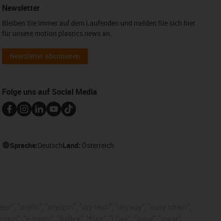
Newsletter
Bleiben Sie immer auf dem Laufenden und melden Sie sich hier
für unsere motion plastics news an.
Newsletter abonnieren
Folge uns auf Social Media
Sprache:
Deutsch
Land:
Österreich
ar", "drylin", "dryspin", "dry-tech", "dryway", "easy chain",
", "e-spool", "fixflex", "flizz", "i.Cee", "ibow", "igear",