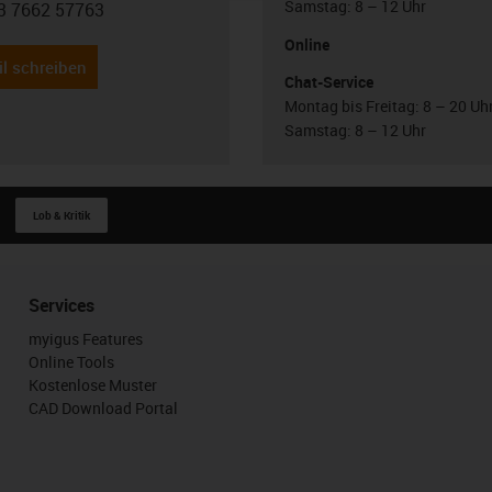
Samstag: 8 – 12 Uhr
3 7662 57763
con-phone
Online
l schreiben
Chat-Service
Montag bis Freitag: 8 – 20 Uh
Samstag: 8 – 12 Uhr
Lob & Kritik
Services
myigus Features
Online Tools
Kostenlose Muster
CAD Download Portal