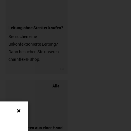
Leitung ohne Stecker kaufen?
Sie suchen eine
unkonfektionierte Leitung?
Dann besuchen Sie unseren
chainflex® Shop.
igus-icon-3arrow
Alle
Komponenten aus einer Hand