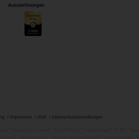
Auszeichnungen
ng
Impressum
AGB
Datenschutzeinstellungen
nge", "chains for cranes", "ConProtect", "cradle-chain", "CTD", "dryge
-loop", "energy chain", "energy chain systems", "enjoyneering", "e-skin