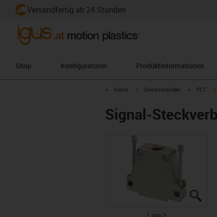
Versandfertig ab 24 Stunden
Shop
Konfiguratoren
Produktinformationen
igus-icon-arrow-right
igus-icon-arrow-right
igus-icon-a
Home
Steckverbinder
FCT
Signal-Steckverb
igus
igus
1 von 2