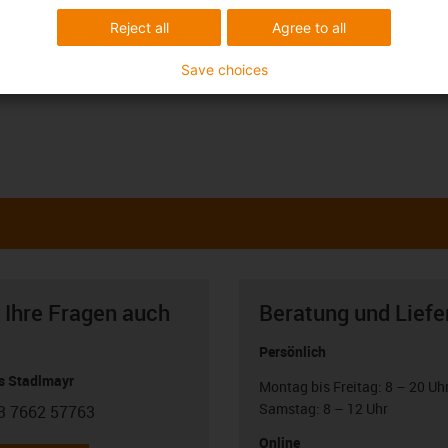
Reject all
Agree to all
Save choices
 Ihre Fragen auch
Beratung und Liefe
Persönlich
 Stadlmayr
Montag bis Freitag: 8 – 20 Uh
Samstag: 8 – 12 Uhr
3 7662 57763
con-phone
Online