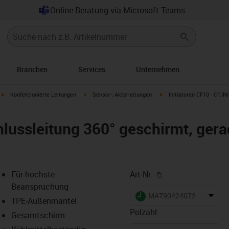
Online Beratung via Microsoft Teams
Branchen
Services
Unternehmen
igus-icon-arrow-right
igus-icon-arrow-right
igus-icon-arrow-right
Konfektionierte Leitungen
Sensor-, Aktorleitungen
Initiatoren CF10 - CF.INI
lussleitung 360° geschirmt, gera
igus-icon-copy-cl
Für höchste
Art-Nr.
Beanspruchung
igus-icon-lieferzeit
MAT90424072
TPE-Außenmantel
Polzahl
Gesamtschirm