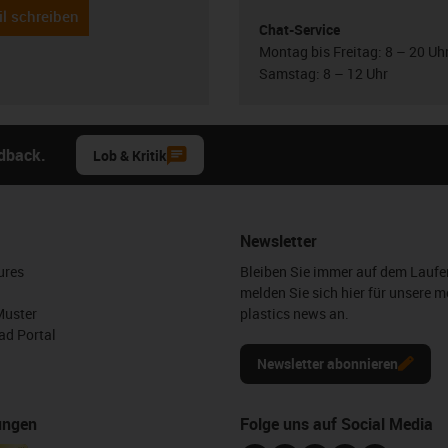
l schreiben
Chat-Service
Montag bis Freitag: 8 – 20 Uh
Samstag: 8 – 12 Uhr
edback.
Lob & Kritik
Newsletter
ures
Bleiben Sie immer auf dem Lauf
melden Sie sich hier für unsere m
Muster
plastics news an.
d Portal
Newsletter abonnieren
ungen
Folge uns auf Social Media