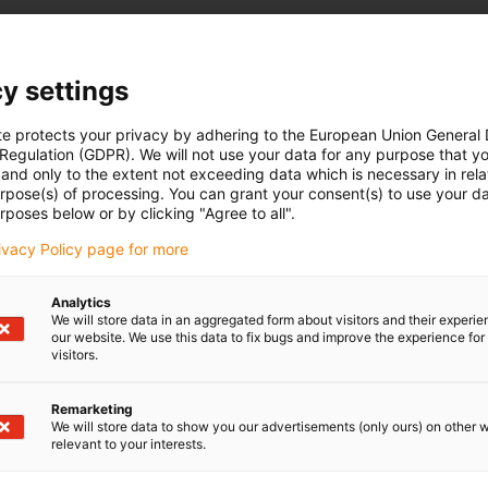
y settings
te protects your privacy by adhering to the European Union General
 Regulation (GDPR). We will not use your data for any purpose that y
and only to the extent not exceeding data which is necessary in relat
urpose(s) of processing. You can grant your consent(s) to use your da
rposes below or by clicking "Agree to all".
rivacy Policy page for more
Analytics
We will store data in an aggregated form about visitors and their experi
our website. We use this data to fix bugs and improve the experience for 
visitors.
Remarketing
We will store data to show you our advertisements (only ours) on other 
relevant to your interests.