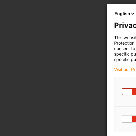
English
Privac
This websi
Protection
consent to 
specific p
specific pu
Visit our P