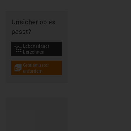
Unsicher ob es
passt?
Lebensdauer
igus-icon-lebensdauerrechner
berechnen
Gratismuster
igus-icon-gratismuster
anfordern