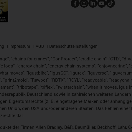
ng
Impressum
AGB
Datenschutzeinstellungen
nge", "chains for cranes", "ConProtect", "cradle-chain", "CTD", "dryge
-loop", "energy chain", "energy chain systems", "enjoyneering", "e-skin
es what moves", "igus:bike", "igusGO", "igutex", "iguverse", "iguversu
", "print2mold", "Rawbot", "RBTX", "RCYL", "readycable", "readychain
lament", "tribotape", "triflex", "twisterchain", "when it moves, igus 
desrepublik Deutschland sowie in zahlreichen weiteren Ländern un
stigen Eigentumsrechte (z. B. eingetragene Marken oder anhängi
n Union, den USA und/oder anderen Staaten. Das Fehlen einer Ma
zrechte dar.
rodukte der Firmen Allen Bradley, B&R, Baumüller, Beckhoff, Lahr