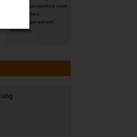
arbeiten heute bereits in vielen
hunderttausend
Anwendungen weltweit
zuverlässig.
igus-icon-3arrow
rung
r