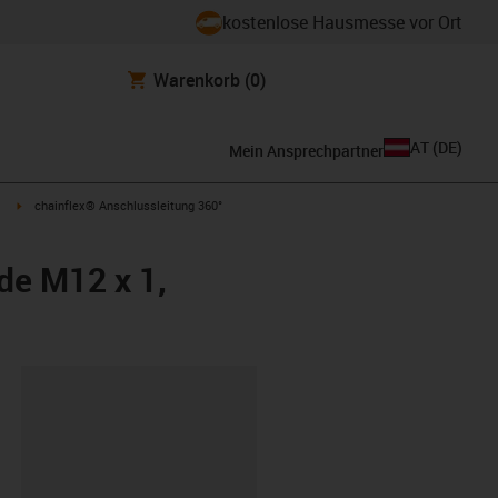
kostenlose Hausmesse vor Ort
Warenkorb
(0)
AT
(
DE
)
Mein Ansprechpartner
igus-icon-arrow-right
chainflex® Anschlussleitung 360°
de M12 x 1,
ipboard