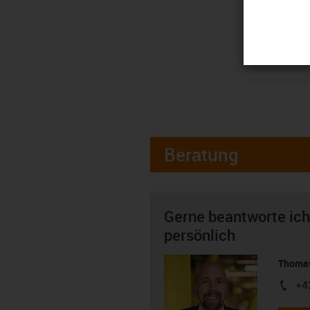
Beratung
Gerne beantworte ich
persönlich
Thomas
+4
igus-i