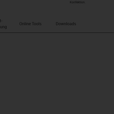
Konfektion.
t­
Online Tools
Downloads
bung