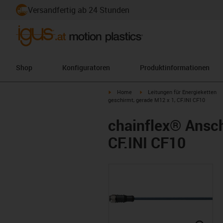
Versandfertig ab 24 Stunden
Shop
Konfiguratoren
Produktinformationen
igus-icon-arrow-right
igus-icon-arrow-right
Home
Leitungen für Energieketten
geschirmt, gerade M12 x 1, CF.INI CF10
chainflex® Ansch
CF.INI CF10