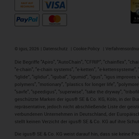
KAUF AUF
RECHNUNG
©
igus, 2026
Datenschutz
Cookie Policy
Verfahrensordnu
Die Begriffe "Apiro", "AutoChain", "CFRIP", "chainflex", "chai
"e-chain", "e-chain systems", "e-ketten", "e-kettensysteme", "e
“iglide”, "iglidur", "igubal", "igumid", "igus", "igus improv
polymers", "motionary", "plastics for longer life", "polymore
"savfe", "speedigus", "superwise", "take the dryway", "tribofi
geschützte Marken der igus® SE & Co. KG, Köln, in der Bun
repräsentative, jedoch nicht abschließende Liste der gei
verbundenen Unternehmen in Deutschland, der Europäische
stellt keinen Verzicht der igus® SE & Co. KG auf ihre Schut
Die igus® SE & Co. KG weist darauf hin, dass sie keine P