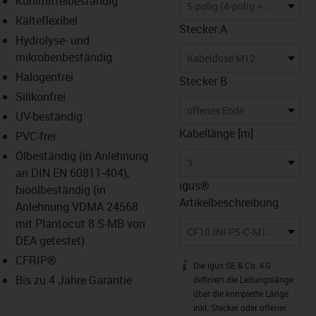
Kühlmittelbeständig
-icon-lupe
-icon-lupe
5-polig (4-polig + PE)
Kälteflexibel
Stecker A
Hydrolyse- und
mikrobenbeständig
Kabeldose M12
Halogenfrei
Stecker B
Silikonfrei
offenes Ende
UV-beständig
Kabellänge [m]
PVC-frei
Ölbeständig (in Anlehnung
3
an DIN EN 60811-404),
igus®
bioölbeständig (in
Artikelbeschreibung
Anlehnung VDMA 24568
mit Plantocut 8 S-MB von
CF10.INI-P5-C-M12-BG-3
DEA getestet)
CFRIP®
Die igus SE & Co. KG
igus-icon-info
Bis zu 4 Jahre Garantie
definiert die Leitungslänge
über die komplette Länge
inkl. Stecker oder offener