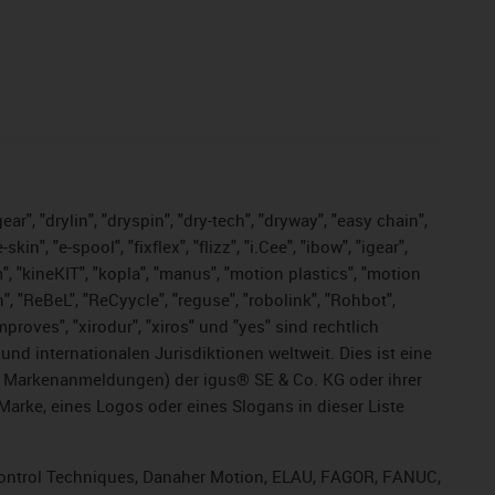
ar", "drylin", "dryspin", "dry-tech", "dryway", "easy chain",
", "e-spool", "fixflex", "flizz", "i.Cee", "ibow", "igear",
m", "kineKIT", "kopla", "manus", "motion plastics", "motion
", "ReBeL", "ReCyycle", "reguse", "robolink", "Rohbot",
improves", "xirodur", "xiros" und "yes" sind rechtlich
d internationalen Jurisdiktionen weltweit. Dies ist eine
ge Markenanmeldungen) der igus® SE & Co. KG oder ihrer
rke, eines Logos oder eines Slogans in dieser Liste
, Control Techniques, Danaher Motion, ELAU, FAGOR, FANUC,