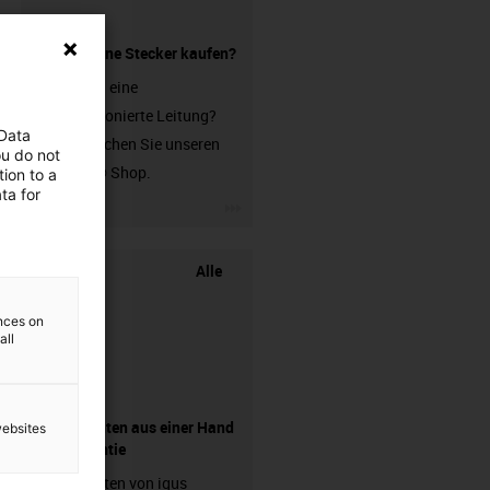
Leitung ohne Stecker kaufen?
Sie suchen eine
unkonfektionierte Leitung?
 Data
Dann besuchen Sie unseren
ou do not
chainflex® Shop.
ion to a
ta for
igus-icon-3arrow
Alle
ences on
all
Komponenten aus einer Hand
websites
- mit Garantie
Energieketten von igus