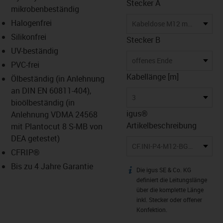
Stecker A
mikrobenbeständig
Halogenfrei
Kabeldose M12 mit LED
Silikonfrei
Stecker B
UV-beständig
offenes Ende
PVC-frei
Kabellänge [m]
Ölbeständig (in Anlehnung
an DIN EN 60811-404),
3
bioölbeständig (in
igus®
Anlehnung VDMA 24568
Artikelbeschreibung
mit Plantocut 8 S-MB von
DEA getestet)
CF.INI-P4-M12-BGL2-3
CFRIP®
Bis zu 4 Jahre Garantie
Die igus SE & Co. KG
igus-icon-info
definiert die Leitungslänge
über die komplette Länge
inkl. Stecker oder offener
Konfektion.