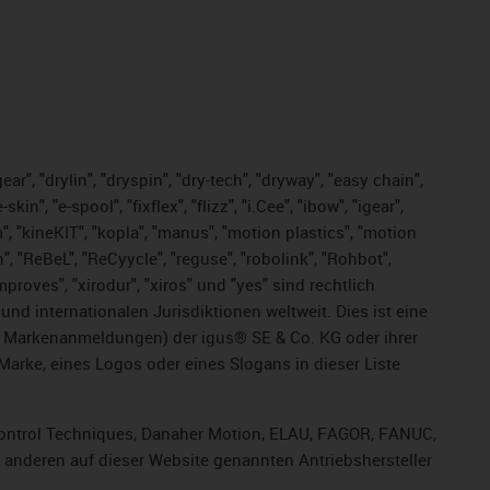
ar", "drylin", "dryspin", "dry-tech", "dryway", "easy chain",
", "e-spool", "fixflex", "flizz", "i.Cee", "ibow", "igear",
m", "kineKIT", "kopla", "manus", "motion plastics", "motion
", "ReBeL", "ReCyycle", "reguse", "robolink", "Rohbot",
improves", "xirodur", "xiros" und "yes" sind rechtlich
d internationalen Jurisdiktionen weltweit. Dies ist eine
ge Markenanmeldungen) der igus® SE & Co. KG oder ihrer
rke, eines Logos oder eines Slogans in dieser Liste
, Control Techniques, Danaher Motion, ELAU, FAGOR, FANUC,
r anderen auf dieser Website genannten Antriebshersteller