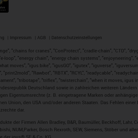
ng
Impressum
AGB
Datenschutzeinstellungen
nge", "chains for cranes", "ConProtect", "cradle-chain", "CTD", "dryge
-loop", "energy chain", "energy chain systems", "enjoyneering", "e-skin
es what moves", "igus:bike", "igusGO", "igutex", "iguverse", "iguversu
", "print2mold", "Rawbot", "RBTX", "RCYL", "readycable", "readychain
lament", "tribotape", "triflex", "twisterchain", "when it moves, igus 
desrepublik Deutschland sowie in zahlreichen weiteren Ländern un
stigen Eigentumsrechte (z. B. eingetragene Marken oder anhängi
n Union, den USA und/oder anderen Staaten. Das Fehlen einer Ma
zrechte dar.
rodukte der Firmen Allen Bradley, B&R, Baumüller, Beckhoff, Lahr
subishi, NUM,Parker, Bosch Rexroth, SEW, Siemens, Stöber und alle
e der igus® SE & Co. KG.