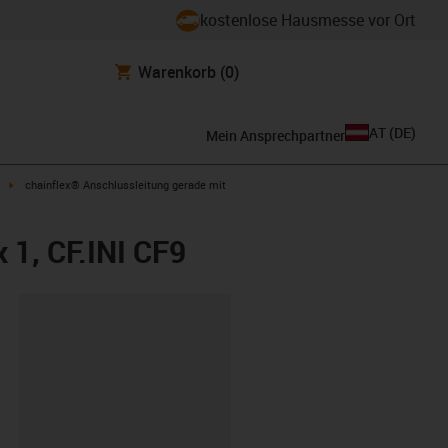
kostenlose Hausmesse vor Ort
Warenkorb
(0)
AT
(
DE
)
Mein Ansprechpartner
igus-icon-arrow-right
chainflex® Anschlussleitung gerade mit
 1, CF.INI CF9
ipboard