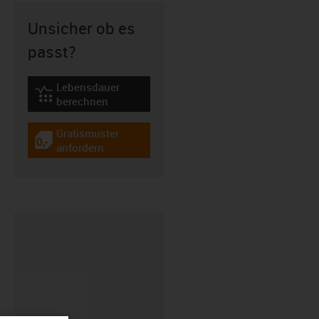
Unsicher ob es
passt?
Lebensdauer
igus-icon-lebensdauerrechner
berechnen
Gratismuster
igus-icon-gratismuster
anfordern