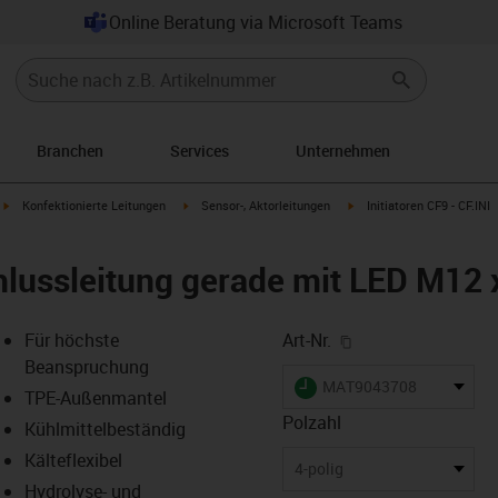
Online Beratung via Microsoft Teams
Branchen
Services
Unternehmen
igus-icon-arrow-right
igus-icon-arrow-right
igus-icon-arrow-right
Konfektionierte Leitungen
Sensor-, Aktorleitungen
Initiatoren CF9 - CF.INI
lussleitung gerade mit LED M12 x
igus-icon-copy-cl
Für höchste
Art-Nr.
Beanspruchung
igus-icon-lieferzeit
MAT9043708
TPE-Außenmantel
Polzahl
Kühlmittelbeständig
Kälteflexibel
-icon-lupe
-icon-lupe
4-polig
Hydrolyse- und