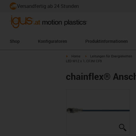
Versandfertig ab 24 Stunden
Shop
Konfiguratoren
Produktinformationen
igus-icon-arrow-right
igus-icon-arrow-right
Home
Leitungen für Energieketten
LED M12 x 1, CF.INI CF9
chainflex® Ansch
igus
igus