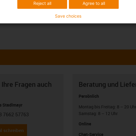
Reject all
Agree to all
Save choices
 Ihre Fragen auch
Beratung und Liefe
Persönlich
 Stadlmayr
Montag bis Freitag: 8 – 20 Uh
Samstag: 8 – 12 Uhr
3 7662 57763
con-phone
Online
l schreiben
Chat-Service