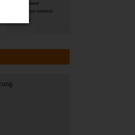
hunderttausend
Anwendungen weltweit
zuverlässig.
igus-icon-3arrow
rung
r