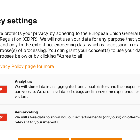
y settings
te protects your privacy by adhering to the European Union General
 Regulation (GDPR). We will not use your data for any purpose that y
and only to the extent not exceeding data which is necessary in relat
urpose(s) of processing. You can grant your consent(s) to use your da
rposes below or by clicking "Agree to all".
rivacy Policy page for more
Analytics
We will store data in an aggregated form about visitors and their experi
our website. We use this data to fix bugs and improve the experience for 
visitors.
Remarketing
We will store data to show you our advertisements (only ours) on other 
relevant to your interests.