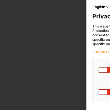
English
Privac
This websi
Protection
consent to 
specific p
specific pu
Visit our P