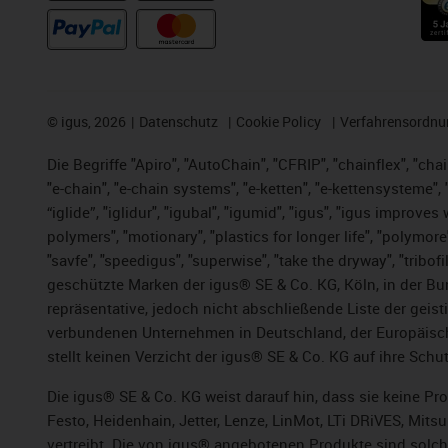
©
igus, 2026
Datenschutz
Cookie Policy
Verfahrensordnu
Die Begriffe "Apiro", "AutoChain", "CFRIP", "chainflex", "chai
"e-chain", "e-chain systems", "e-ketten", "e-kettensysteme", "e
“iglide”, "iglidur", "igubal", "igumid", "igus", "igus improv
polymers", "motionary", "plastics for longer life", "polymore
"savfe", "speedigus", "superwise", "take the dryway", "tribofi
geschützte Marken der igus® SE & Co. KG, Köln, in der Bun
repräsentative, jedoch nicht abschließende Liste der gei
verbundenen Unternehmen in Deutschland, der Europäische
stellt keinen Verzicht der igus® SE & Co. KG auf ihre Schut
Die igus® SE & Co. KG weist darauf hin, dass sie keine P
Festo, Heidenhain, Jetter, Lenze, LinMot, LTi DRiVES, Mit
vertreibt. Die von igus® angebotenen Produkte sind solch