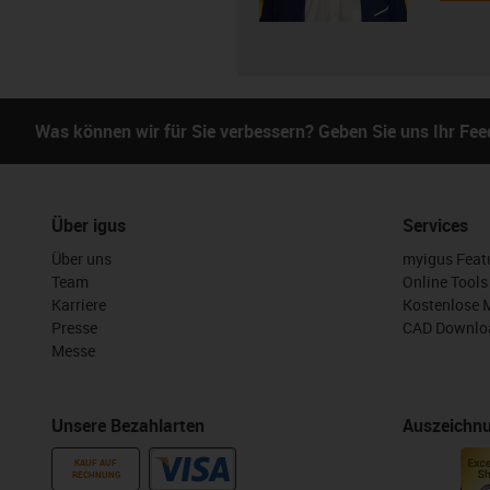
Was können wir für Sie verbessern? Geben Sie uns Ihr Fe
Über igus
Services
Über uns
myigus Feat
Team
Online Tools
Karriere
Kostenlose 
Presse
CAD Downloa
Messe
Unsere Bezahlarten
Auszeichn
KAUF AUF
RECHNUNG