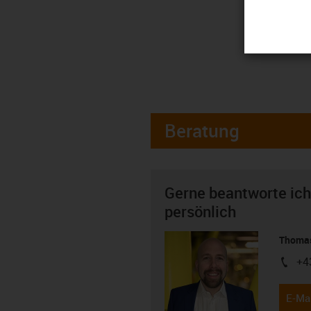
Beratung
Gerne beantworte ich
persönlich
Thomas
+4
igus-i
E-Mai