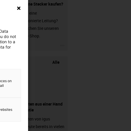
Leitung ohne Stecker kaufen?
Sie suchen eine
unkonfektionierte Leitung?
Dann besuchen Sie unseren
 Data
chainflex® Shop.
ou do not
ion to a
igus-icon-3arrow
ta for
Alle
ences on
all
Komponenten aus einer Hand
- mit Garantie
websites
Energieketten von igus
arbeiten heute bereits in vielen