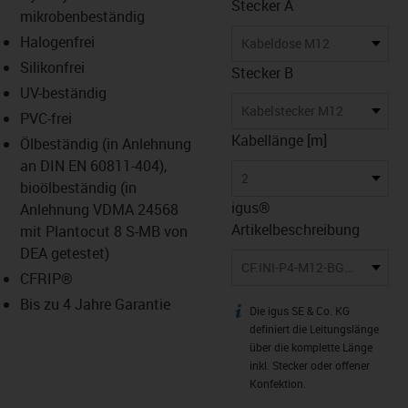
Stecker A
mikrobenbeständig
Halogenfrei
Kabeldose M12
Silikonfrei
Stecker B
UV-beständig
Kabelstecker M12
PVC-frei
Kabellänge [m]
Ölbeständig (in Anlehnung
an DIN EN 60811-404),
2
bioölbeständig (in
igus®
Anlehnung VDMA 24568
Artikelbeschreibung
mit Plantocut 8 S-MB von
DEA getestet)
CF.INI-P4-M12-BG/M12-SG-2
CFRIP®
Bis zu 4 Jahre Garantie
Die igus SE & Co. KG
igus-icon-info
definiert die Leitungslänge
über die komplette Länge
inkl. Stecker oder offener
Konfektion.