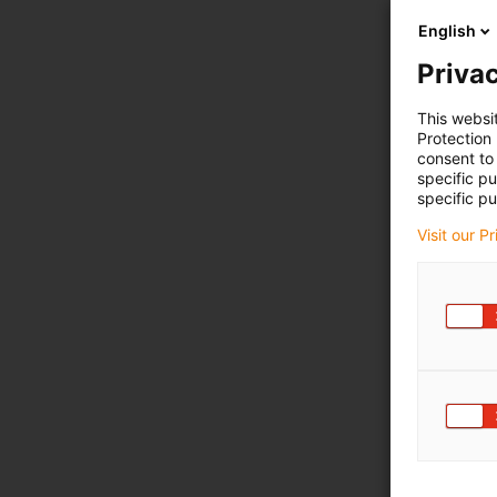
English
Privac
This websi
Protection
consent to 
specific p
specific pu
Visit our P