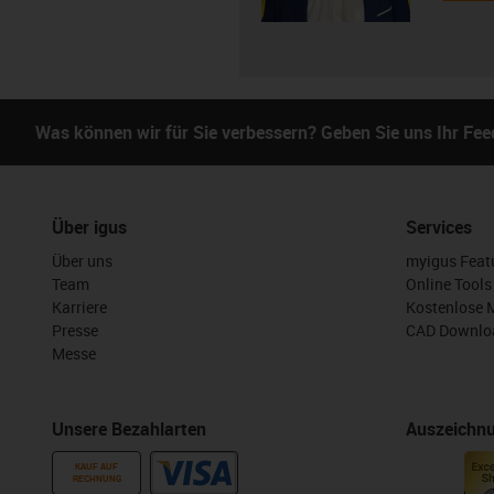
Was können wir für Sie verbessern? Geben Sie uns Ihr Fe
Über igus
Services
Über uns
myigus Feat
Team
Online Tools
Karriere
Kostenlose 
Presse
CAD Downloa
Messe
Unsere Bezahlarten
Auszeichn
KAUF AUF
RECHNUNG