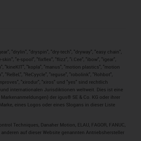
ar", "drylin", "dryspin", "dry-tech", "dryway", "easy chain",
", "e-spool", "fixflex", "flizz", "i.Cee", "ibow", "igear",
m", "kineKIT", "kopla", "manus", "motion plastics", "motion
", "ReBeL", "ReCyycle", "reguse", "robolink", "Rohbot",
improves", "xirodur", "xiros" und "yes" sind rechtlich
d internationalen Jurisdiktionen weltweit. Dies ist eine
ge Markenanmeldungen) der igus® SE & Co. KG oder ihrer
rke, eines Logos oder eines Slogans in dieser Liste
, Control Techniques, Danaher Motion, ELAU, FAGOR, FANUC,
r anderen auf dieser Website genannten Antriebshersteller