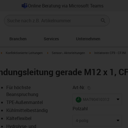
Online Beratung via Microsoft Teams
Branchen
Services
Unternehmen
igus-icon-arrow-right
igus-icon-arrow-right
igus-icon-arrow-right
Konfektionierte Leitungen
Sensor-, Aktorleitungen
Initiatoren CF9 - CF.INI
ndungsleitung gerade M12 x 1, CF
igus-icon-copy-cl
Für höchste
Art-Nr.
Beanspruchung
igus-icon-lieferzeit
MAT90410312
TPE-Außenmantel
Polzahl
Kühlmittelbeständig
Kälteflexibel
-icon-lupe
-icon-lupe
4-polig
Hydrolyse- und