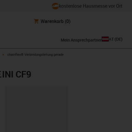
kostenlose Hausmesse vor Ort
Warenkorb
(0)
AT
(
DE
)
Mein Ansprechpartner
igus-icon-arrow-right
chainflex® Verbindungsleitung gerade
.INI CF9
ipboard