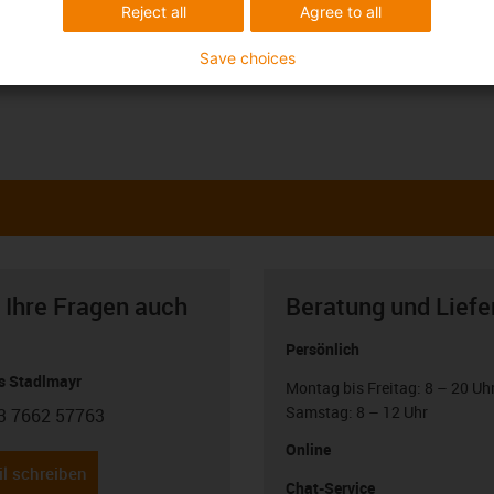
Reject all
Agree to all
Save choices
 Ihre Fragen auch
Beratung und Liefe
Persönlich
 Stadlmayr
Montag bis Freitag: 8 – 20 Uh
Samstag: 8 – 12 Uhr
3 7662 57763
con-phone
Online
l schreiben
Chat-Service