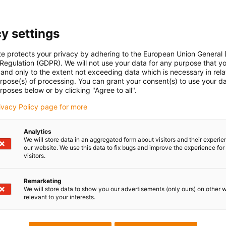
y settings
te protects your privacy by adhering to the European Union General
 Regulation (GDPR). We will not use your data for any purpose that y
and only to the extent not exceeding data which is necessary in relat
urpose(s) of processing. You can grant your consent(s) to use your da
rposes below or by clicking "Agree to all".
rivacy Policy page for more
Analytics
We will store data in an aggregated form about visitors and their experi
our website. We use this data to fix bugs and improve the experience for 
visitors.
Remarketing
We will store data to show you our advertisements (only ours) on other 
relevant to your interests.