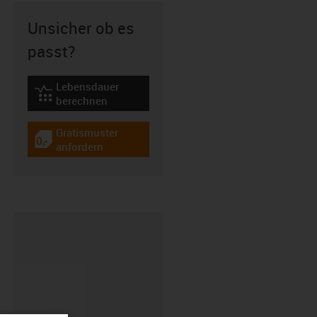
Unsicher ob es
passt?
Lebensdauer
igus-icon-lebensdauerrechner
berechnen
Gratismuster
igus-icon-gratismuster
anfordern