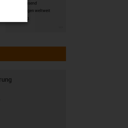
hunderttausend
Anwendungen weltweit
zuverlässig.
igus-icon-3arrow
rung
r