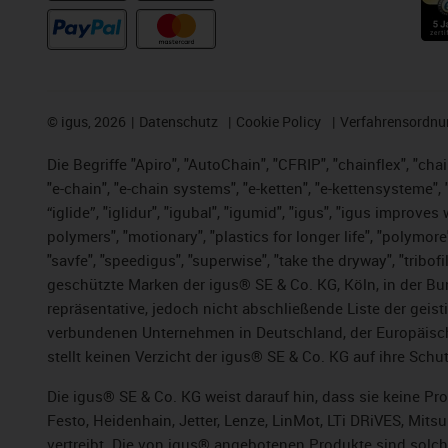
©
igus, 2026
Datenschutz
Cookie Policy
Verfahrensordnu
Die Begriffe "Apiro", "AutoChain", "CFRIP", "chainflex", "chai
"e-chain", "e-chain systems", "e-ketten", "e-kettensysteme", "e
“iglide”, "iglidur", "igubal", "igumid", "igus", "igus improv
polymers", "motionary", "plastics for longer life", "polymore
"savfe", "speedigus", "superwise", "take the dryway", "tribofi
geschützte Marken der igus® SE & Co. KG, Köln, in der Bun
repräsentative, jedoch nicht abschließende Liste der gei
verbundenen Unternehmen in Deutschland, der Europäische
stellt keinen Verzicht der igus® SE & Co. KG auf ihre Schut
Die igus® SE & Co. KG weist darauf hin, dass sie keine P
Festo, Heidenhain, Jetter, Lenze, LinMot, LTi DRiVES, Mit
vertreibt. Die von igus® angebotenen Produkte sind solch