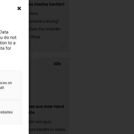
Leitung ohne Stecker kaufen?
Sie suchen eine
unkonfektionierte Leitung?
Dann besuchen Sie unseren
 Data
chainflex® Shop.
ou do not
ion to a
igus-icon-3arrow
ta for
Alle
ences on
all
Komponenten aus einer Hand
- mit Garantie
websites
Energieketten von igus
arbeiten heute bereits in vielen