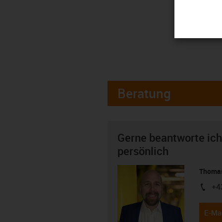
Beratung
Gerne beantworte ich
persönlich
Thomas
+4
igus-i
E-Mai