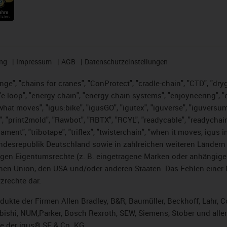
ng
Impressum
AGB
Datenschutzeinstellungen
nge", "chains for cranes", "ConProtect", "cradle-chain", "CTD", "dryge
-loop", "energy chain", "energy chain systems", "enjoyneering", "e-skin
es what moves", "igus:bike", "igusGO", "igutex", "iguverse", "iguversu
", "print2mold", "Rawbot", "RBTX", "RCYL", "readycable", "readychain
lament", "tribotape", "triflex", "twisterchain", "when it moves, igus 
desrepublik Deutschland sowie in zahlreichen weiteren Ländern un
stigen Eigentumsrechte (z. B. eingetragene Marken oder anhängi
n Union, den USA und/oder anderen Staaten. Das Fehlen einer Ma
zrechte dar.
rodukte der Firmen Allen Bradley, B&R, Baumüller, Beckhoff, Lahr
subishi, NUM,Parker, Bosch Rexroth, SEW, Siemens, Stöber und alle
e der igus® SE & Co. KG.