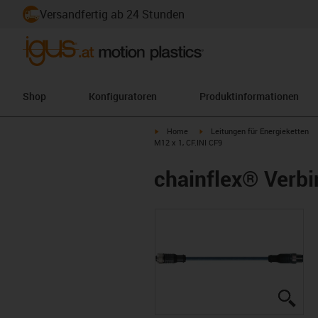
Versandfertig ab 24 Stunden
Shop
Konfiguratoren
Produktinformationen
igus-icon-arrow-right
igus-icon-arrow-right
Home
Leitungen für Energieketten
M12 x 1, CF.INI CF9
chainflex® Verbi
igus
igus