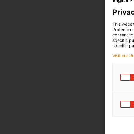
English
Privac
This websi
Protection
consent to 
specific p
specific pu
Visit our P