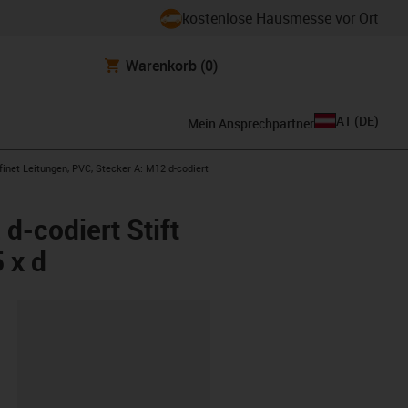
kostenlose Hausmesse vor Ort
Warenkorb
(0)
AT
(
DE
)
Mein Ansprechpartner
right
ofinet Leitungen, PVC, Stecker A: M12 d-codiert
d-codiert Stift
 x d
ipboard