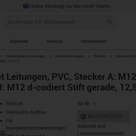
Online Beratung via Microsoft Teams
Branchen
Services
Unternehmen
igus-icon-arrow-right
igus-icon-arrow-right
igus-icon-arrow-right
igus-icon-arrow-
Konfektionierte Leitungen
Netzwerkleitungen
Profinet
Industrial Pr
ade, 12,5 x d
et Leitungen, PVC, Stecker A: M12 
: M12 d-codiert Stift gerade, 12,5
igus-icon-copy-cl
Profinet
Art-Nr.
Sternvierer-Aufbau
igus-icon-lieferzeit
MAT904125474
Für
Aderzahl und
Energiekettenanwendungen
Leiternennquerschnitt