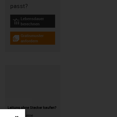
passt?
Lebensdauer
igus-icon-lebensdauerrechner
berechnen
Gratismuster
igus-icon-gratismuster
anfordern
Leitung ohne Stecker kaufen?
Sie suchen eine