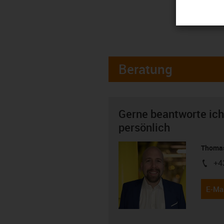
Beratung
Gerne beantworte ich
persönlich
Thomas
+4
igus-i
E-Mai