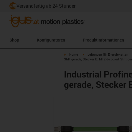
Versandfertig ab 24 Stunden
Shop
Konfiguratoren
Produktinformationen
igus-icon-arrow-right
igus-icon-arrow-right
Home
Leitungen für Energieketten
Stift gerade, Stecker B: M12 d-codiert Stift ger
Industrial Profin
gerade, Stecker B