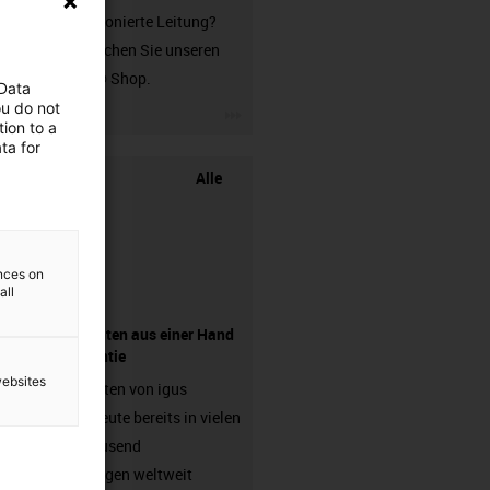
unkonfektionierte Leitung?
Dann besuchen Sie unseren
chainflex® Shop.
 Data
ou do not
igus-icon-3arrow
ion to a
ta for
Alle
ences on
all
Komponenten aus einer Hand
- mit Garantie
websites
Energieketten von igus
arbeiten heute bereits in vielen
hunderttausend
Anwendungen weltweit