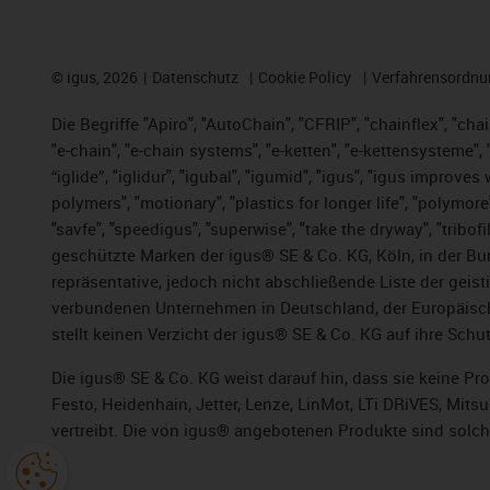
©
igus, 2026
Datenschutz
Cookie Policy
Verfahrensordnu
Die Begriffe "Apiro", "AutoChain", "CFRIP", "chainflex", "chai
"e-chain", "e-chain systems", "e-ketten", "e-kettensysteme", "e
“iglide”, "iglidur", "igubal", "igumid", "igus", "igus improv
polymers", "motionary", "plastics for longer life", "polymore
"savfe", "speedigus", "superwise", "take the dryway", "tribofi
geschützte Marken der igus® SE & Co. KG, Köln, in der Bun
repräsentative, jedoch nicht abschließende Liste der gei
verbundenen Unternehmen in Deutschland, der Europäische
stellt keinen Verzicht der igus® SE & Co. KG auf ihre Schut
Die igus® SE & Co. KG weist darauf hin, dass sie keine P
Festo, Heidenhain, Jetter, Lenze, LinMot, LTi DRiVES, Mit
vertreibt. Die von igus® angebotenen Produkte sind solch