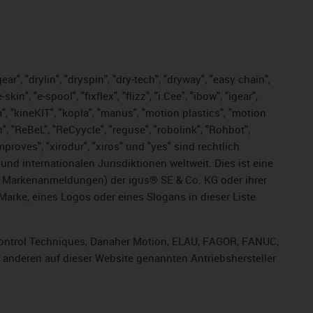
ar", "drylin", "dryspin", "dry-tech", "dryway", "easy chain",
", "e-spool", "fixflex", "flizz", "i.Cee", "ibow", "igear",
m", "kineKIT", "kopla", "manus", "motion plastics", "motion
", "ReBeL", "ReCyycle", "reguse", "robolink", "Rohbot",
improves", "xirodur", "xiros" und "yes" sind rechtlich
d internationalen Jurisdiktionen weltweit. Dies ist eine
ge Markenanmeldungen) der igus® SE & Co. KG oder ihrer
rke, eines Logos oder eines Slogans in dieser Liste
, Control Techniques, Danaher Motion, ELAU, FAGOR, FANUC,
r anderen auf dieser Website genannten Antriebshersteller