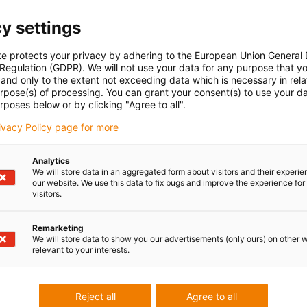
y settings
te protects your privacy by adhering to the European Union General
 Regulation (GDPR). We will not use your data for any purpose that y
and only to the extent not exceeding data which is necessary in relat
urpose(s) of processing. You can grant your consent(s) to use your da
rposes below or by clicking "Agree to all".
rivacy Policy page for more
Analytics
We will store data in an aggregated form about visitors and their experi
our website. We use this data to fix bugs and improve the experience for 
visitors.
Remarketing
We will store data to show you our advertisements (only ours) on other 
relevant to your interests.
Reject all
Agree to all