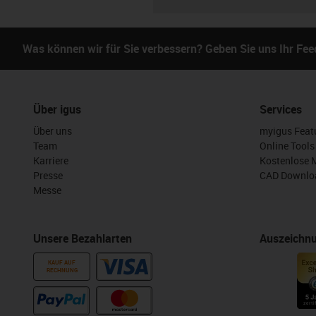
Was können wir für Sie verbessern? Geben Sie uns Ihr Fe
Über igus
Services
Über uns
myigus Feat
Team
Online Tools
Karriere
Kostenlose 
Presse
CAD Downloa
Messe
Unsere Bezahlarten
Auszeichn
KAUF AUF
RECHNUNG