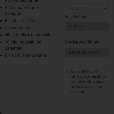
PVC-Außenmantel
Außenmantelfarbe
(4x0,38)C
Gelbgrün
Bus-System
igus-icon-lupe
Biegefaktor 12,5xd
Gesamtschirm
ölbeständig & flammwidrig
10 Mio. Doppelhübe
Stecker Ausführung
garantiert
Bis zu 4 Jahre Garantie
Die igus SE & Co. KG
igus-icon-info
definiert die Leitungslänge
über die komplette Länge
inkl. Stecker oder offener
Konfektion.
t­