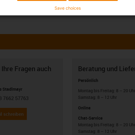
Save choices
 Ihre Fragen auch
Beratung und Liefe
Persönlich
 Stadlmayr
Montag bis Freitag: 8 – 20 Uh
Samstag: 8 – 12 Uhr
3 7662 57763
con-phone
Online
l schreiben
Chat-Service
Montag bis Freitag: 8 – 20 Uh
Samstag: 8 – 12 Uhr