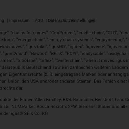
ng
Impressum
AGB
Datenschutzeinstellungen
nge", "chains for cranes", "ConProtect", "cradle-chain", "CTD", "dryge
-loop", "energy chain", "energy chain systems", "enjoyneering", "e-skin
es what moves", "igus:bike", "igusGO", "igutex", "iguverse", "iguversu
", "print2mold", "Rawbot", "RBTX", "RCYL", "readycable", "readychain
lament", "tribotape", "triflex", "twisterchain", "when it moves, igus 
desrepublik Deutschland sowie in zahlreichen weiteren Ländern un
stigen Eigentumsrechte (z. B. eingetragene Marken oder anhängi
n Union, den USA und/oder anderen Staaten. Das Fehlen einer Ma
zrechte dar.
rodukte der Firmen Allen Bradley, B&R, Baumüller, Beckhoff, Lahr
subishi, NUM,Parker, Bosch Rexroth, SEW, Siemens, Stöber und alle
e der igus® SE & Co. KG.