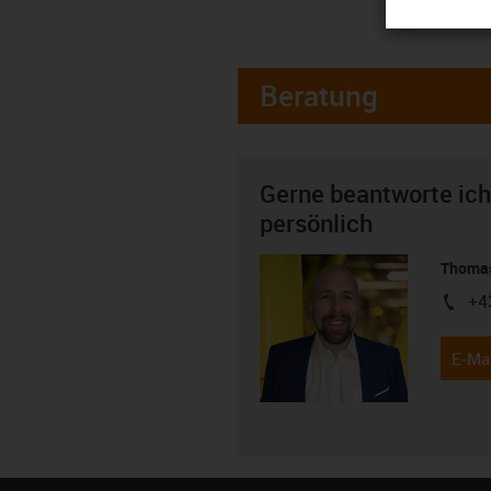
Beratung
Gerne beantworte ich
persönlich
Thomas
+4
igus-i
E-Mai