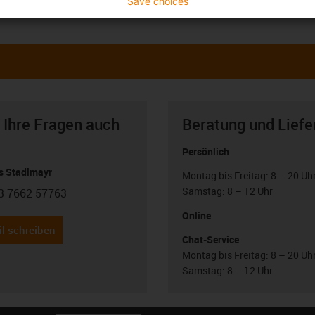
Save choices
 Ihre Fragen auch
Beratung und Liefe
Persönlich
 Stadlmayr
Montag bis Freitag: 8 – 20 Uh
Samstag: 8 – 12 Uhr
3 7662 57763
con-phone
Online
l schreiben
Chat-Service
Montag bis Freitag: 8 – 20 Uh
Samstag: 8 – 12 Uhr