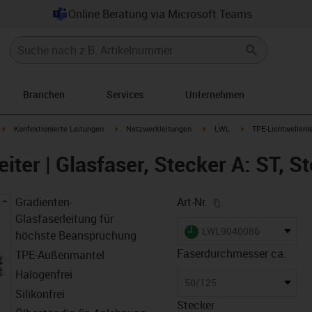
Online Beratung via Microsoft Teams
Branchen
Services
Unternehmen
igus-icon-arrow-right
igus-icon-arrow-right
igus-icon-arrow-right
igus-icon-arrow-rig
Konfektionierte Leitungen
Netzwerkleitungen
LWL
TPE-Lichtwellenle
iter | Glasfaser, Stecker A: ST, S
igus-icon-copy-cl
Gradienten-
Art-Nr.
Glasfaserleitung für
igus-icon-lieferzeit
LWL9040086
höchste Beanspruchung
Faserdurchmesser ca.
TPE-Außenmantel
Halogenfrei
50/125
Silikonfrei
Stecker