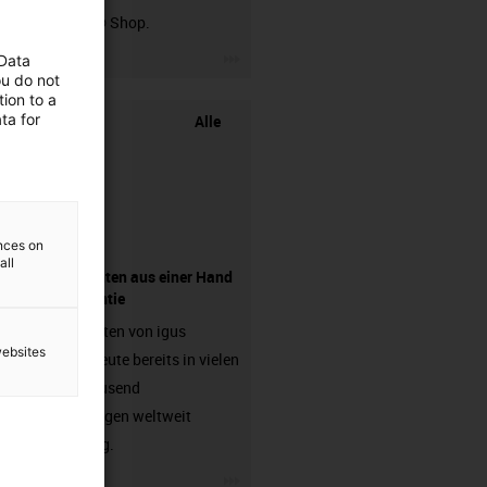
chainflex® Shop.
igus-icon-3arrow
 Data
ou do not
ion to a
ta for
Alle
ences on
all
Komponenten aus einer Hand
- mit Garantie
Energieketten von igus
websites
arbeiten heute bereits in vielen
hunderttausend
Anwendungen weltweit
zuverlässig.
igus-icon-3arrow