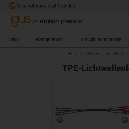
Versandfertig ab 24 Stunden
Shop
Konfiguratoren
Produktinformationen
igus-icon-arrow-right
igus-icon-arrow-right
Home
Leitungen für Energieketten
TPE-Lichtwellenle