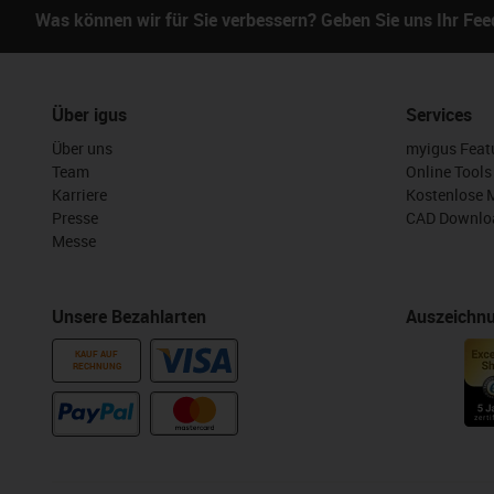
Was können wir für Sie verbessern? Geben Sie uns Ihr Fe
Über igus
Services
Über uns
myigus Feat
Team
Online Tools
Karriere
Kostenlose 
Presse
CAD Downloa
Messe
Unsere Bezahlarten
Auszeichn
KAUF AUF
RECHNUNG