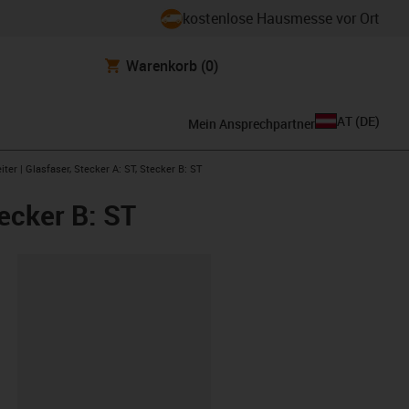
kostenlose Hausmesse vor Ort
Warenkorb
(0)
AT
(
DE
)
Mein Ansprechpartner
ht
iter | Glasfaser, Stecker A: ST, Stecker B: ST
tecker B: ST
ipboard