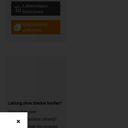
Lebensdauer
igus-icon-lebensdauerrechner
berechnen
Gratismuster
igus-icon-gratismuster
anfordern
Leitung ohne Stecker kaufen?
Sie suchen eine
unkonfektionierte Leitung?
Dann besuchen Sie unseren