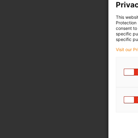
Privac
This websi
Protection
consent to 
specific p
specific pu
Visit our P