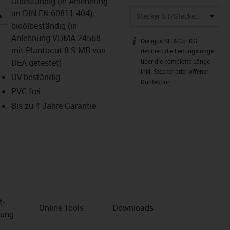
Ölbeständig (in Anlehnung
igus-icon-lupe
an DIN EN 60811-404),
Stecker ST/Stecker ST
bioölbeständig (in
Anlehnung VDMA 24568
Die igus SE & Co. KG
igus-icon-info
mit Plantocut 8 S-MB von
definiert die Leitungslänge
DEA getestet)
über die komplette Länge
inkl. Stecker oder offener
UV-beständig
Konfektion.
PVC-frei
Bis zu 4 Jahre Garantie
t­
Online Tools
Downloads
bung