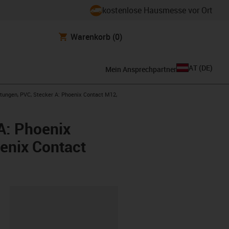
kostenlose Hausmesse vor Ort
Warenkorb
(0)
AT
(
DE
)
Mein Ansprechpartner
itungen, PVC, Stecker A: Phoenix Contact M12,
A: Phoenix
oenix Contact
ipboard