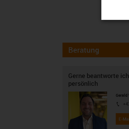
Beratung
Gerne beantworte ich
persönlich
Gerald 
+4
igus-i
E-Mai