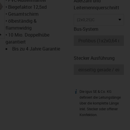
Aderzahl und
• Biegefaktor 12,5xd
Leiternennquerschnitt
• Gesamtschirm
(2x0,25)C
• ölbeständig &
flammwidrig
Bus-System
igus-icon-lupe
• 10 Mio. Doppelhübe
garantiert
Bis zu 4 Jahre Garantie
Stecker Ausführung
Die igus SE & Co. KG
igus-icon-info
definiert die Leitungslänge
über die komplette Länge
inkl. Stecker oder offener
Konfektion.