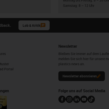
Montag bis Freitag: 8 – 20 Uh
Samstag: 8 – 12 Uhr
edback.
Lob & Kritik
Newsletter
ures
Bleiben Sie immer auf dem Lauf
melden Sie sich hier für unsere m
Muster
plastics news an.
d Portal
Newsletter abonnieren
ungen
Folge uns auf Social Media