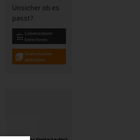
Unsicher ob es
passt?
Lebensdauer
igus-icon-lebensdauerrechner
berechnen
Gratismuster
igus-icon-gratismuster
anfordern
Leitung ohne Stecker kaufen?