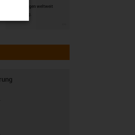
Anwendungen weltweit
zuverlässig.
igus-icon-3arrow
rung
r