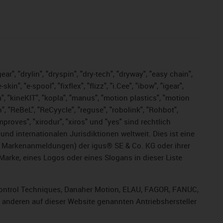
ar", "drylin", "dryspin", "dry-tech", "dryway", "easy chain",
", "e-spool", "fixflex", "flizz", "i.Cee", "ibow", "igear",
m", "kineKIT", "kopla", "manus", "motion plastics", "motion
", "ReBeL", "ReCyycle", "reguse", "robolink", "Rohbot",
improves", "xirodur", "xiros" und "yes" sind rechtlich
d internationalen Jurisdiktionen weltweit. Dies ist eine
ge Markenanmeldungen) der igus® SE & Co. KG oder ihrer
rke, eines Logos oder eines Slogans in dieser Liste
, Control Techniques, Danaher Motion, ELAU, FAGOR, FANUC,
r anderen auf dieser Website genannten Antriebshersteller