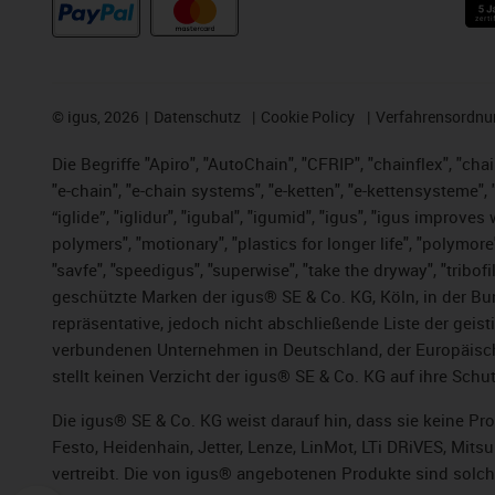
©
igus, 2026
Datenschutz
Cookie Policy
Verfahrensordnu
Die Begriffe "Apiro", "AutoChain", "CFRIP", "chainflex", "chai
"e-chain", "e-chain systems", "e-ketten", "e-kettensysteme", "e
“iglide”, "iglidur", "igubal", "igumid", "igus", "igus improv
polymers", "motionary", "plastics for longer life", "polymore
"savfe", "speedigus", "superwise", "take the dryway", "tribofi
geschützte Marken der igus® SE & Co. KG, Köln, in der Bun
repräsentative, jedoch nicht abschließende Liste der gei
verbundenen Unternehmen in Deutschland, der Europäische
stellt keinen Verzicht der igus® SE & Co. KG auf ihre Schut
Die igus® SE & Co. KG weist darauf hin, dass sie keine P
Festo, Heidenhain, Jetter, Lenze, LinMot, LTi DRiVES, Mit
vertreibt. Die von igus® angebotenen Produkte sind solch