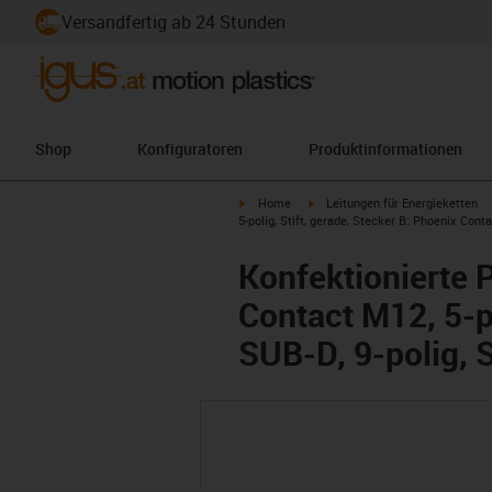
Versandfertig ab 24 Stunden
Shop
Konfiguratoren
Produktinformationen
igus-icon-arrow-right
igus-icon-arrow-right
Home
Leitungen für Energieketten
5-polig, Stift, gerade, Stecker B: Phoenix Conta
Konfektionierte 
Contact M12, 5-po
SUB-D, 9-polig, S