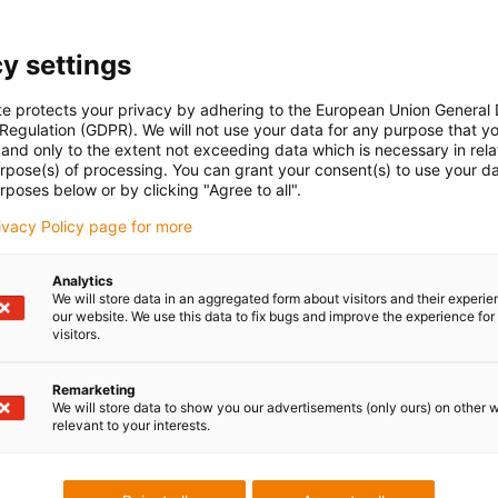
y settings
te protects your privacy by adhering to the European Union General
 Regulation (GDPR). We will not use your data for any purpose that y
and only to the extent not exceeding data which is necessary in relat
urpose(s) of processing. You can grant your consent(s) to use your da
rposes below or by clicking "Agree to all".
rivacy Policy page for more
Analytics
We will store data in an aggregated form about visitors and their experi
our website. We use this data to fix bugs and improve the experience for 
visitors.
Remarketing
We will store data to show you our advertisements (only ours) on other 
relevant to your interests.