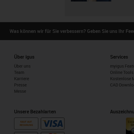
Was können wir für Sie verbessern? Geben Sie uns Ihr Fe
Über igus
Services
Über uns
myigus Feat
Team
Online Tools
Karriere
Kostenlose 
Presse
CAD Downloa
Messe
Unsere Bezahlarten
Auszeichn
KAUF AUF
RECHNUNG