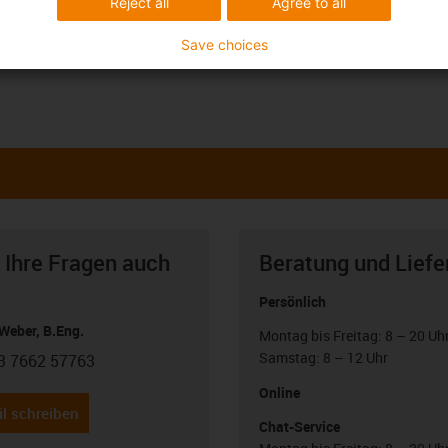
Reject all
Agree to all
Save choices
 Ihre Fragen auch
Beratung und Liefe
Persönlich
Weber, B.Eng.
Montag bis Freitag: 8 – 20 Uh
Samstag: 8 – 12 Uhr
3 7662 57763
con-phone
Online
l schreiben
Chat-Service