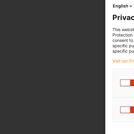
English
Privac
This websi
Protection
consent to 
specific p
specific pu
Visit our P