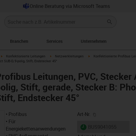
Online Beratung via Microsoft Teams
Branchen
Services
Unternehmen
igus-icon-arrow-right
igus-icon-arrow-right
igus-icon-arrow-right
Konfektionierte Leitungen
Netzwerkleitungen
Konfektionierte Profibus Le
ct SUB-D, 9-polig, Stift, Endstecker 45°
Profibus Leitungen, PVC, Stecker 
lig, Stift, gerade, Stecker B: Ph
tift, Endstecker 45°
igus-icon-copy-cl
• Profibus
Art-Nr.
• Für
igus-icon-lieferzeit
BUS9041055
Energiekettenanwendungen
• PVC-Außenmantel