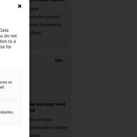
Sie suchen eine
unkonfektionierte Leitung?
Dann besuchen Sie unseren
 Data
chainflex® Shop.
ou do not
ion to a
igus-icon-3arrow
ta for
Alle
ences on
all
Komponenten aus einer Hand
- mit Garantie
websites
Energieketten von igus
arbeiten heute bereits in vielen
hunderttausend