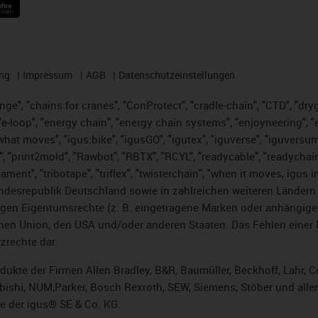
ng
Impressum
AGB
Datenschutzeinstellungen
nge", "chains for cranes", "ConProtect", "cradle-chain", "CTD", "dryge
-loop", "energy chain", "energy chain systems", "enjoyneering", "e-skin
es what moves", "igus:bike", "igusGO", "igutex", "iguverse", "iguversu
", "print2mold", "Rawbot", "RBTX", "RCYL", "readycable", "readychain
lament", "tribotape", "triflex", "twisterchain", "when it moves, igus 
desrepublik Deutschland sowie in zahlreichen weiteren Ländern un
stigen Eigentumsrechte (z. B. eingetragene Marken oder anhängi
n Union, den USA und/oder anderen Staaten. Das Fehlen einer Ma
zrechte dar.
rodukte der Firmen Allen Bradley, B&R, Baumüller, Beckhoff, Lahr
subishi, NUM,Parker, Bosch Rexroth, SEW, Siemens, Stöber und alle
e der igus® SE & Co. KG.