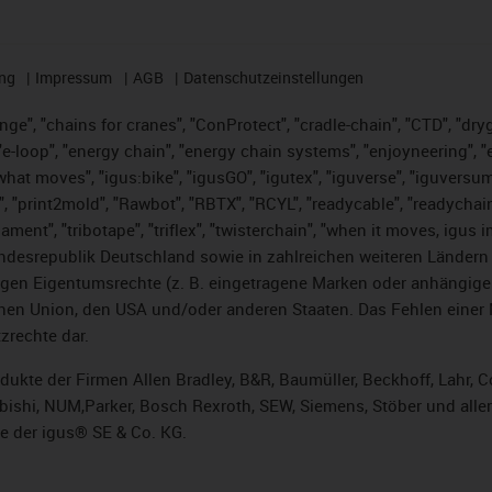
ng
Impressum
AGB
Datenschutzeinstellungen
nge", "chains for cranes", "ConProtect", "cradle-chain", "CTD", "dryge
-loop", "energy chain", "energy chain systems", "enjoyneering", "e-skin
es what moves", "igus:bike", "igusGO", "igutex", "iguverse", "iguversu
", "print2mold", "Rawbot", "RBTX", "RCYL", "readycable", "readychain
lament", "tribotape", "triflex", "twisterchain", "when it moves, igus 
desrepublik Deutschland sowie in zahlreichen weiteren Ländern un
stigen Eigentumsrechte (z. B. eingetragene Marken oder anhängi
n Union, den USA und/oder anderen Staaten. Das Fehlen einer Ma
zrechte dar.
rodukte der Firmen Allen Bradley, B&R, Baumüller, Beckhoff, Lahr
subishi, NUM,Parker, Bosch Rexroth, SEW, Siemens, Stöber und alle
e der igus® SE & Co. KG.