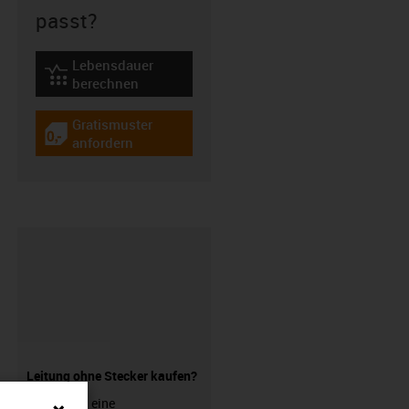
passt?
Lebensdauer
igus-icon-lebensdauerrechner
berechnen
Gratismuster
igus-icon-gratismuster
anfordern
Leitung ohne Stecker kaufen?
Sie suchen eine