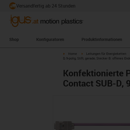
Versandfertig ab 24 Stunden
Shop
Konfiguratoren
Produktinformationen
igus-icon-arrow-right
igus-icon-arrow-right
Home
Leitungen für Energieketten
D, 9-polig, Stift, gerade, Stecker B: offenes End
Konfektionierte 
Contact SUB-D, 9-