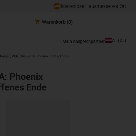
kostenlose Hausmesse vor Ort
Warenkorb
(0)
AT
(
DE
)
Mein Ansprechpartner
itungen, PUR, Stecker A: Phoenix Contact SUB-
 A: Phoenix
offenes Ende
ipboard