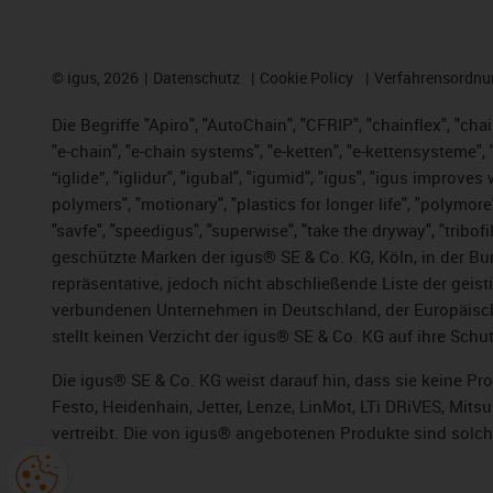
©
igus, 2026
Datenschutz
Cookie Policy
Verfahrensordnu
Die Begriffe "Apiro", "AutoChain", "CFRIP", "chainflex", "chai
"e-chain", "e-chain systems", "e-ketten", "e-kettensysteme", "e
“iglide”, "iglidur", "igubal", "igumid", "igus", "igus improv
polymers", "motionary", "plastics for longer life", "polymore
"savfe", "speedigus", "superwise", "take the dryway", "tribofi
geschützte Marken der igus® SE & Co. KG, Köln, in der Bun
repräsentative, jedoch nicht abschließende Liste der gei
verbundenen Unternehmen in Deutschland, der Europäische
stellt keinen Verzicht der igus® SE & Co. KG auf ihre Schut
Die igus® SE & Co. KG weist darauf hin, dass sie keine P
Festo, Heidenhain, Jetter, Lenze, LinMot, LTi DRiVES, Mit
vertreibt. Die von igus® angebotenen Produkte sind solch