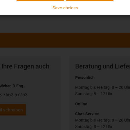
Save choices
 Ihre Fragen auch
Beratung und Liefe
Persönlich
Weber, B.Eng.
Montag bis Freitag: 8 – 20 Uh
Samstag: 8 – 12 Uhr
3 7662 57763
con-phone
Online
l schreiben
Chat-Service
Montag bis Freitag: 8 – 20 Uh
Samstag: 8 – 12 Uhr