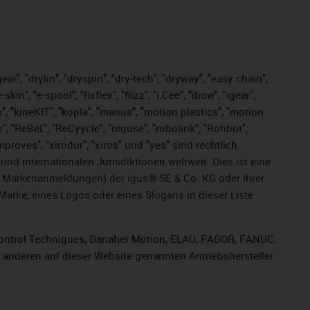
ar", "drylin", "dryspin", "dry-tech", "dryway", "easy chain",
", "e-spool", "fixflex", "flizz", "i.Cee", "ibow", "igear",
m", "kineKIT", "kopla", "manus", "motion plastics", "motion
", "ReBeL", "ReCyycle", "reguse", "robolink", "Rohbot",
improves", "xirodur", "xiros" und "yes" sind rechtlich
d internationalen Jurisdiktionen weltweit. Dies ist eine
ge Markenanmeldungen) der igus® SE & Co. KG oder ihrer
rke, eines Logos oder eines Slogans in dieser Liste
, Control Techniques, Danaher Motion, ELAU, FAGOR, FANUC,
r anderen auf dieser Website genannten Antriebshersteller