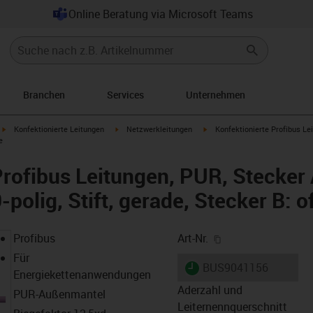
Online Beratung via Microsoft Teams
Branchen
Services
Unternehmen
igus-icon-arrow-right
igus-icon-arrow-right
igus-icon-arrow-right
Konfektionierte Leitungen
Netzwerkleitungen
Konfektionierte Profibus Le
e
Profibus Leitungen, PUR, Stecker
polig, Stift, gerade, Stecker B: 
igus-icon-copy-cl
Profibus
Art-Nr.
Für
igus-icon-lieferzeit
BUS9041156
Energiekettenanwendungen
Aderzahl und
PUR-Außenmantel
Leiternennquerschnitt