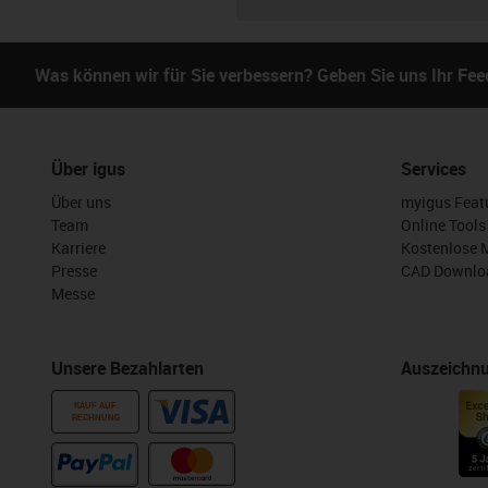
Was können wir für Sie verbessern? Geben Sie uns Ihr Fe
Über igus
Services
Über uns
myigus Feat
Team
Online Tools
Karriere
Kostenlose 
Presse
CAD Downloa
Messe
Unsere Bezahlarten
Auszeichn
KAUF AUF
RECHNUNG