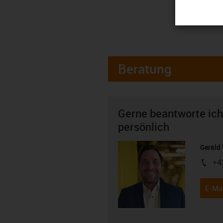
Beratung
Gerne beantworte ich
persönlich
Gerald 
+4
igus-i
E-Mai