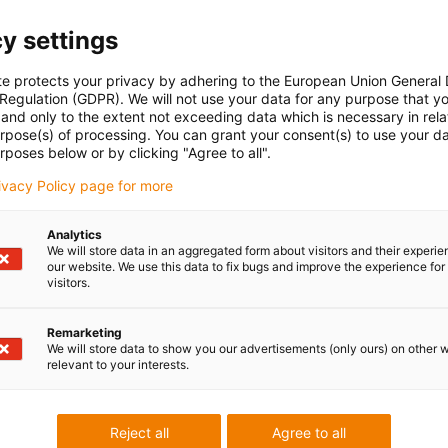
y settings
te protects your privacy by adhering to the European Union General
 Regulation (GDPR). We will not use your data for any purpose that y
and only to the extent not exceeding data which is necessary in relat
urpose(s) of processing. You can grant your consent(s) to use your da
rposes below or by clicking "Agree to all".
rivacy Policy page for more
Analytics
We will store data in an aggregated form about visitors and their experi
our website. We use this data to fix bugs and improve the experience for 
visitors.
Remarketing
We will store data to show you our advertisements (only ours) on other 
relevant to your interests.
Reject all
Agree to all