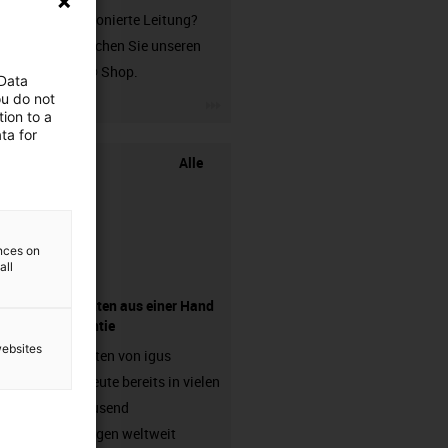
unkonfektionierte Leitung?
Dann besuchen Sie unseren
chainflex® Shop.
 Data
ou do not
igus-icon-3arrow
ion to a
ta for
Alle
ences on
all
Komponenten aus einer Hand
- mit Garantie
websites
Energieketten von igus
arbeiten heute bereits in vielen
hunderttausend
Anwendungen weltweit