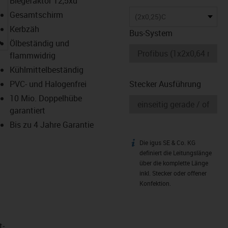
Biegefaktor 12,5xd
Gesamtschirm
(2x0,25)C
Kerbzäh
Bus-System
igus-icon-lupe
Ölbeständig und
flammwidrig
Kühlmittelbeständig
PVC- und Halogenfrei
Stecker Ausführung
10 Mio. Doppelhübe
garantiert
Bis zu 4 Jahre Garantie
Die igus SE & Co. KG
igus-icon-info
definiert die Leitungslänge
über die komplette Länge
inkl. Stecker oder offener
Konfektion.
t­