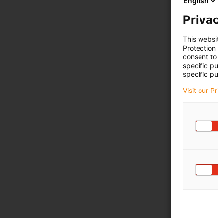
English
Privac
This websi
Protection
consent to 
specific p
specific pu
Visit our P