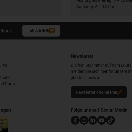
Montag bis Freitag: 8 – 20 Uh
Samstag: 8 – 12 Uhr
edback.
Lob & Kritik
Newsletter
ures
Bleiben Sie immer auf dem Lauf
melden Sie sich hier für unsere m
Muster
plastics news an.
d Portal
Newsletter abonnieren
ungen
Folge uns auf Social Media