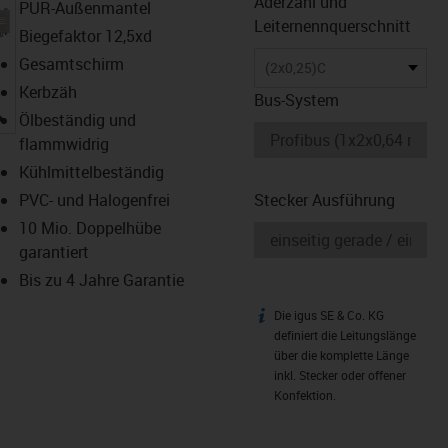
Aderzahl und
PUR-Außenmantel
Leiternennquerschnitt
Biegefaktor 12,5xd
Gesamtschirm
(2x0,25)C
Kerbzäh
Bus-System
igus-icon-lupe
Ölbeständig und
flammwidrig
Kühlmittelbeständig
PVC- und Halogenfrei
Stecker Ausführung
10 Mio. Doppelhübe
garantiert
Bis zu 4 Jahre Garantie
Die igus SE & Co. KG
igus-icon-info
definiert die Leitungslänge
über die komplette Länge
inkl. Stecker oder offener
Konfektion.