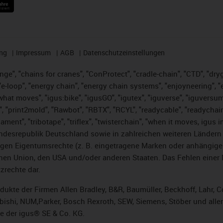
ng
Impressum
AGB
Datenschutzeinstellungen
nge", "chains for cranes", "ConProtect", "cradle-chain", "CTD", "dryge
-loop", "energy chain", "energy chain systems", "enjoyneering", "e-skin
es what moves", "igus:bike", "igusGO", "igutex", "iguverse", "iguversu
", "print2mold", "Rawbot", "RBTX", "RCYL", "readycable", "readychain
lament", "tribotape", "triflex", "twisterchain", "when it moves, igus 
desrepublik Deutschland sowie in zahlreichen weiteren Ländern un
stigen Eigentumsrechte (z. B. eingetragene Marken oder anhängi
n Union, den USA und/oder anderen Staaten. Das Fehlen einer Ma
zrechte dar.
rodukte der Firmen Allen Bradley, B&R, Baumüller, Beckhoff, Lahr
subishi, NUM,Parker, Bosch Rexroth, SEW, Siemens, Stöber und alle
e der igus® SE & Co. KG.