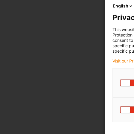
English
Privac
This websi
Protection
consent to 
specific p
specific pu
Visit our P