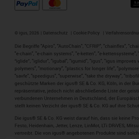
©
igus, 2026
Datenschutz
Cookie Policy
Verfahrensordnu
Die Begriffe "Apiro", "AutoChain", "CFRIP", "chainflex", "chai
"e-chain", "e-chain systems", "e-ketten", "e-kettensysteme", "e
“iglide”, "iglidur", "igubal", "igumid", "igus", "igus improv
polymers", "motionary", "plastics for longer life", "polymore
"savfe", "speedigus", "superwise", "take the dryway", "tribofi
geschützte Marken der igus® SE & Co. KG, Köln, in der Bun
repräsentative, jedoch nicht abschließende Liste der gei
verbundenen Unternehmen in Deutschland, der Europäische
stellt keinen Verzicht der igus® SE & Co. KG auf ihre Schut
Die igus® SE & Co. KG weist darauf hin, dass sie keine P
Festo, Heidenhain, Jetter, Lenze, LinMot, LTi DRiVES, Mit
vertreibt. Die von igus® angebotenen Produkte sind solch