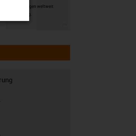
Anwendungen weltweit
zuverlässig.
igus-icon-3arrow
rung
r