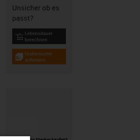
Unsicher ob es
passt?
Lebensdauer
igus-icon-lebensdauerrechner
berechnen
Gratismuster
igus-icon-gratismuster
anfordern
Leitung ohne Stecker kaufen?