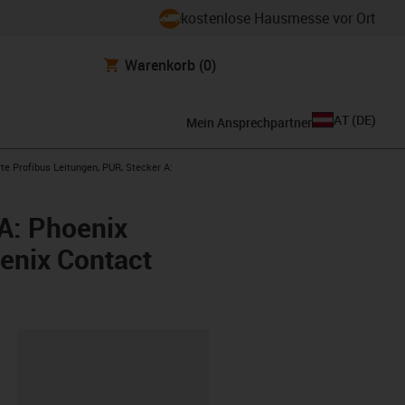
kostenlose Hausmesse vor Ort
Warenkorb
(0)
AT
(
DE
)
Mein Ansprechpartner
-right
te Profibus Leitungen, PUR, Stecker A:
 A: Phoenix
oenix Contact
ipboard