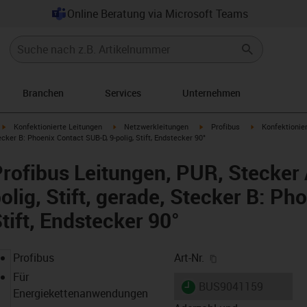
Online Beratung via Microsoft Teams
Branchen
Services
Unternehmen
igus-icon-arrow-right
igus-icon-arrow-right
igus-icon-arrow-right
igus-icon-arrow
Konfektionierte Leitungen
Netzwerkleitungen
Profibus
Konfektionier
ecker B: Phoenix Contact SUB-D, 9-polig, Stift, Endstecker 90°
Profibus Leitungen, PUR, Stecker
lig, Stift, gerade, Stecker B: Ph
tift, Endstecker 90°
igus-icon-copy-cl
Profibus
Art-Nr.
Für
igus-icon-lieferzeit
BUS9041159
Energiekettenanwendungen