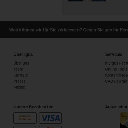
Was können wir für Sie verbessern? Geben Sie uns Ihr Fe
Über igus
Services
Über uns
myigus Feat
Team
Online Tools
Karriere
Kostenlose 
Presse
CAD Downloa
Messe
Unsere Bezahlarten
Auszeichn
KAUF AUF
RECHNUNG