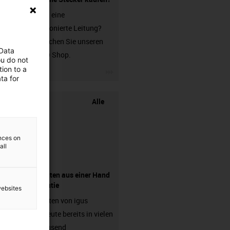
Sie suchen eine
unkonfektionierte Leitung?
Dann besuchen Sie unseren
 Data
chainflex® Shop.
ou do not
ion to a
igus-icon-3arrow
ta for
Alle
ences on
all
Komponenten aus einer Hand
- mit Garantie
websites
Energieketten von igus
arbeiten heute bereits in vielen
hunderttausend