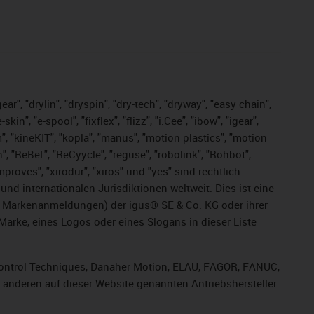
ar", "drylin", "dryspin", "dry-tech", "dryway", "easy chain",
", "e-spool", "fixflex", "flizz", "i.Cee", "ibow", "igear",
m", "kineKIT", "kopla", "manus", "motion plastics", "motion
", "ReBeL", "ReCyycle", "reguse", "robolink", "Rohbot",
improves", "xirodur", "xiros" und "yes" sind rechtlich
d internationalen Jurisdiktionen weltweit. Dies ist eine
ge Markenanmeldungen) der igus® SE & Co. KG oder ihrer
rke, eines Logos oder eines Slogans in dieser Liste
, Control Techniques, Danaher Motion, ELAU, FAGOR, FANUC,
r anderen auf dieser Website genannten Antriebshersteller