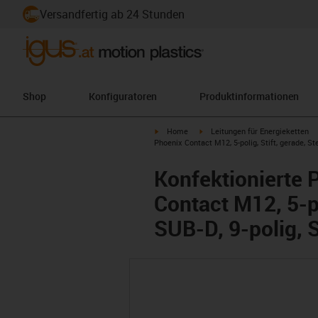
Versandfertig ab 24 Stunden
Shop
Konfiguratoren
Produktinformationen
igus-icon-arrow-right
igus-icon-arrow-right
Home
Leitungen für Energieketten
Phoenix Contact M12, 5-polig, Stift, gerade, St
Konfektionierte 
Contact M12, 5-po
SUB-D, 9-polig, S