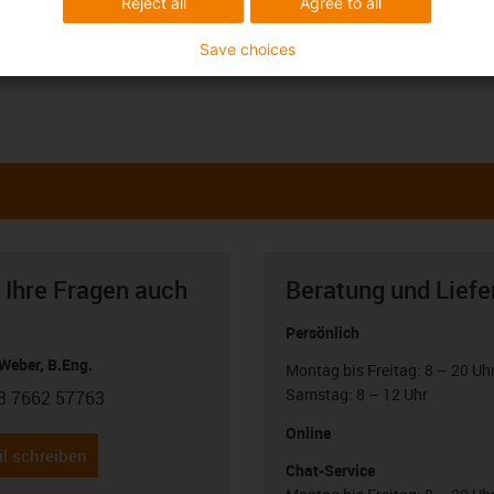
Reject all
Agree to all
Save choices
 Ihre Fragen auch
Beratung und Liefe
Persönlich
Weber, B.Eng.
Montag bis Freitag: 8 – 20 Uh
Samstag: 8 – 12 Uhr
3 7662 57763
con-phone
Online
l schreiben
Chat-Service