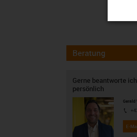
Beratung
Gerne beantworte ich
persönlich
Gerald 
+4
igus-i
E-Mai