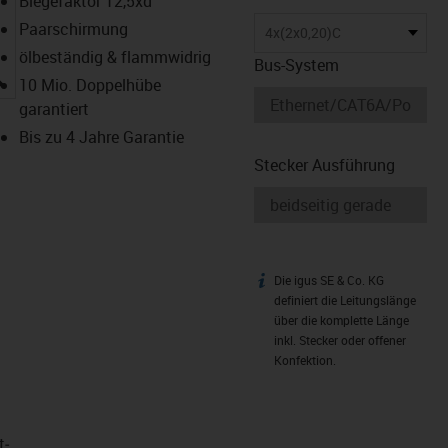
Biegefaktor 12,5xd
Paarschirmung
4x(2x0,20)C
ölbeständig & flammwidrig
Bus-System
igus-icon-lupe
10 Mio. Doppelhübe
garantiert
Bis zu 4 Jahre Garantie
Stecker Ausführung
Die igus SE & Co. KG
igus-icon-info
definiert die Leitungslänge
über die komplette Länge
inkl. Stecker oder offener
Konfektion.
t­