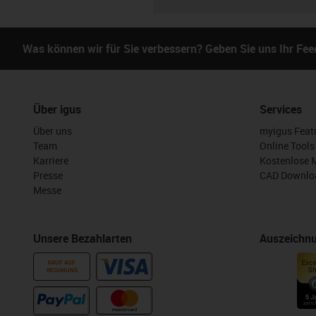
Was können wir für Sie verbessern? Geben Sie uns Ihr Fe
Über igus
Services
Über uns
myigus Feat
Team
Online Tools
Karriere
Kostenlose 
Presse
CAD Downloa
Messe
Unsere Bezahlarten
Auszeichn
KAUF AUF
RECHNUNG