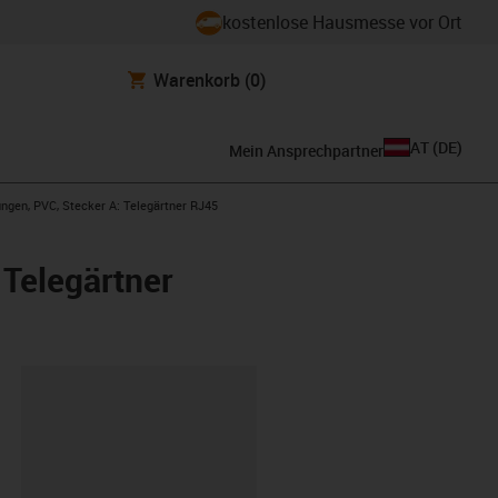
kostenlose Hausmesse vor Ort
Warenkorb
(0)
AT
(
DE
)
Mein Ansprechpartner
ngen, PVC, Stecker A: Telegärtner RJ45
 Telegärtner
ipboard