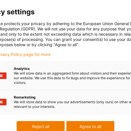
y settings
te protects your privacy by adhering to the European Union General
 Regulation (GDPR). We will not use your data for any purpose that y
and only to the extent not exceeding data which is necessary in relat
urpose(s) of processing. You can grant your consent(s) to use your da
rposes below or by clicking "Agree to all".
rivacy Policy page for more
Analytics
We will store data in an aggregated form about visitors and their experi
our website. We use this data to fix bugs and improve the experience for 
visitors.
Remarketing
We will store data to show you our advertisements (only ours) on other 
relevant to your interests.
Reject all
Agree to all