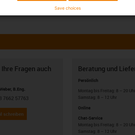
Save choices
 Ihre Fragen auch
Beratung und Liefe
Persönlich
Weber, B.Eng.
Montag bis Freitag: 8 – 20 Uh
Samstag: 8 – 12 Uhr
3 7662 57763
con-phone
Online
l schreiben
Chat-Service
Montag bis Freitag: 8 – 20 Uh
Samstag: 8 – 12 Uhr