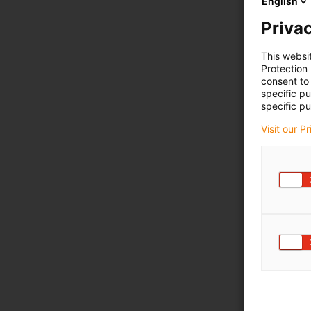
English
Privac
This websi
Protection
consent to 
specific p
specific pu
Visit our P