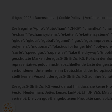
©
igus, 2026
Datenschutz
Cookie Policy
Verfahrensordnu
Die Begriffe "Apiro", "AutoChain", "CFRIP", "chainflex", "chai
"e-chain", "e-chain systems", "e-ketten", "e-kettensysteme", "e
“iglide”, "iglidur", "igubal", "igumid", "igus", "igus improv
polymers", "motionary", "plastics for longer life", "polymore
"savfe", "speedigus", "superwise", "take the dryway", "tribofi
geschützte Marken der igus® SE & Co. KG, Köln, in der Bun
repräsentative, jedoch nicht abschließende Liste der gei
verbundenen Unternehmen in Deutschland, der Europäische
stellt keinen Verzicht der igus® SE & Co. KG auf ihre Schut
Die igus® SE & Co. KG weist darauf hin, dass sie keine P
Festo, Heidenhain, Jetter, Lenze, LinMot, LTi DRiVES, Mit
vertreibt. Die von igus® angebotenen Produkte sind solch