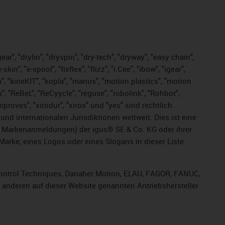
ar", "drylin", "dryspin", "dry-tech", "dryway", "easy chain",
", "e-spool", "fixflex", "flizz", "i.Cee", "ibow", "igear",
m", "kineKIT", "kopla", "manus", "motion plastics", "motion
", "ReBeL", "ReCyycle", "reguse", "robolink", "Rohbot",
improves", "xirodur", "xiros" und "yes" sind rechtlich
d internationalen Jurisdiktionen weltweit. Dies ist eine
ge Markenanmeldungen) der igus® SE & Co. KG oder ihrer
rke, eines Logos oder eines Slogans in dieser Liste
, Control Techniques, Danaher Motion, ELAU, FAGOR, FANUC,
r anderen auf dieser Website genannten Antriebshersteller