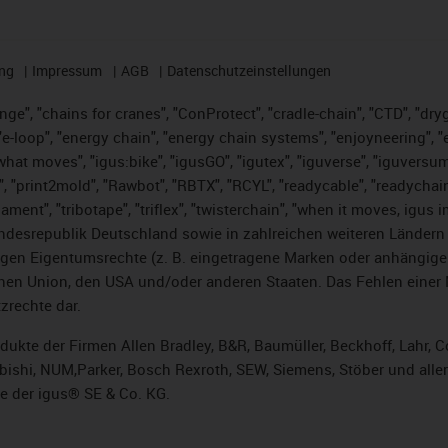
ng
Impressum
AGB
Datenschutzeinstellungen
nge", "chains for cranes", "ConProtect", "cradle-chain", "CTD", "dryge
-loop", "energy chain", "energy chain systems", "enjoyneering", "e-skin
es what moves", "igus:bike", "igusGO", "igutex", "iguverse", "iguversu
", "print2mold", "Rawbot", "RBTX", "RCYL", "readycable", "readychain
lament", "tribotape", "triflex", "twisterchain", "when it moves, igus 
desrepublik Deutschland sowie in zahlreichen weiteren Ländern un
stigen Eigentumsrechte (z. B. eingetragene Marken oder anhängi
n Union, den USA und/oder anderen Staaten. Das Fehlen einer Ma
zrechte dar.
rodukte der Firmen Allen Bradley, B&R, Baumüller, Beckhoff, Lahr
subishi, NUM,Parker, Bosch Rexroth, SEW, Siemens, Stöber und alle
e der igus® SE & Co. KG.