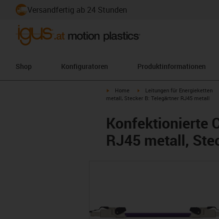
Versandfertig ab 24 Stunden
Shop
Konfiguratoren
Produktinformationen
igus-icon-arrow-right
igus-icon-arrow-right
Home
Leitungen für Energieketten
metall, Stecker B: Telegärtner RJ45 metall
Konfektionierte 
RJ45 metall, Ste