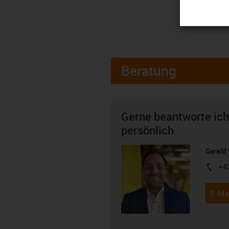
Beratung
Gerne beantworte ich
persönlich
Gerald 
+4
igus-i
E-Mai