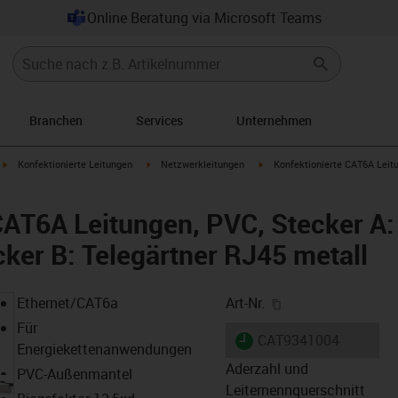
Online Beratung via Microsoft Teams
Branchen
Services
Unternehmen
igus-icon-arrow-right
igus-icon-arrow-right
igus-icon-arrow-right
Konfektionierte Leitungen
Netzwerkleitungen
Konfektionierte CAT6A Leitu
CAT6A Leitungen, PVC, Stecker A:
cker B: Telegärtner RJ45 metall
igus-icon-copy-cl
Ethernet/CAT6a
Art-Nr.
Für
igus-icon-lieferzeit
CAT9341004
Energiekettenanwendungen
Aderzahl und
PVC-Außenmantel
Leiternennquerschnitt