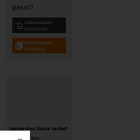
passt?
Lebensdauer
igus-icon-lebensdauerrechner
berechnen
Gratismuster
igus-icon-gratismuster
anfordern
Leitung ohne Stecker kaufen?
Sie suchen eine