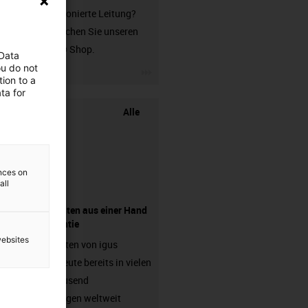
unkonfektionierte Leitung?
Dann besuchen Sie unseren
chainflex® Shop.
 Data
ou do not
igus-icon-3arrow
ion to a
ta for
Alle
ences on
all
Komponenten aus einer Hand
- mit Garantie
websites
Energieketten von igus
arbeiten heute bereits in vielen
hunderttausend
Anwendungen weltweit