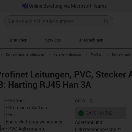
Online Beratung via Microsoft Teams
Branchen
Services
Unternehmen
igus-icon-arrow-right
igus-icon-arrow-right
igus-icon-arrow-right
igus-icon-arrow-
Konfektionierte Leitungen
Netzwerkleitungen
Profinet
Konfektionier
Profinet Leitungen, PVC, Stecker 
B: Harting RJ45 Han 3A
igus-icon-copy-cl
• Profinet
Art-Nr.
• Sternvierer Aufbau
igus-icon-lieferzeit
CAT9161002
• Für
Energiekettenanwendungen
Aderzahl und
• PVC-Außenmantel
Leiternennquerschnitt