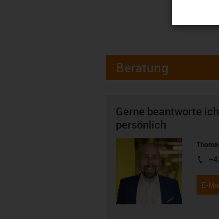
Beratung
Gerne beantworte ich
persönlich
Thomas
+4
igus-i
E-Mai