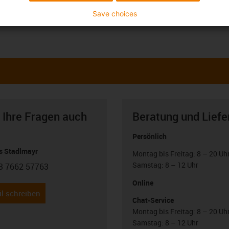
Save choices
 Ihre Fragen auch
Beratung und Liefe
Persönlich
 Stadlmayr
Montag bis Freitag: 8 – 20 Uh
Samstag: 8 – 12 Uhr
3 7662 57763
con-phone
Online
l schreiben
Chat-Service
Montag bis Freitag: 8 – 20 Uh
Samstag: 8 – 12 Uhr