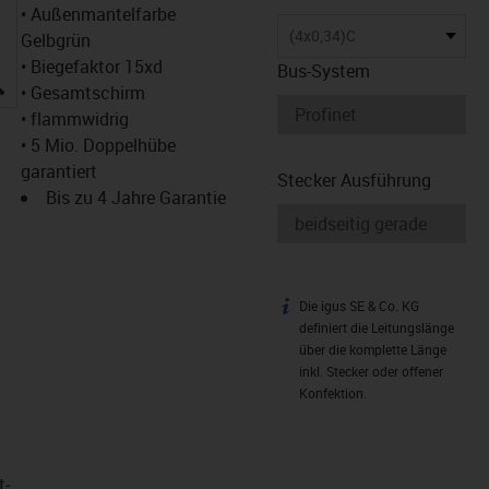
• Außenmantelfarbe
(4x0,34)C
Gelbgrün
• Biegefaktor 15xd
Bus-System
igus-icon-lupe
• Gesamtschirm
• flammwidrig
• 5 Mio. Doppelhübe
garantiert
Stecker Ausführung
Bis zu 4 Jahre Garantie
Die igus SE & Co. KG
igus-icon-info
definiert die Leitungslänge
über die komplette Länge
inkl. Stecker oder offener
Konfektion.
t­