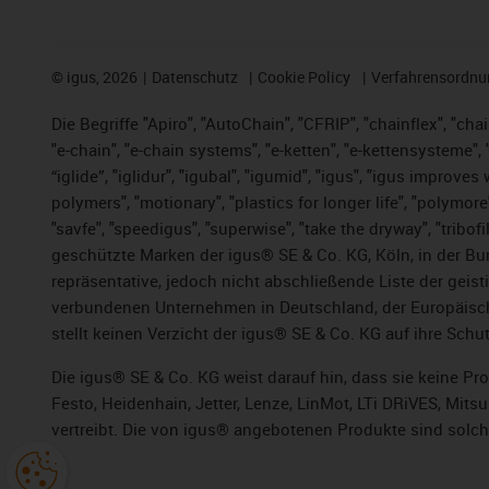
©
igus, 2026
Datenschutz
Cookie Policy
Verfahrensordnu
Die Begriffe "Apiro", "AutoChain", "CFRIP", "chainflex", "chai
"e-chain", "e-chain systems", "e-ketten", "e-kettensysteme", "e
“iglide”, "iglidur", "igubal", "igumid", "igus", "igus improv
polymers", "motionary", "plastics for longer life", "polymore
"savfe", "speedigus", "superwise", "take the dryway", "tribofi
geschützte Marken der igus® SE & Co. KG, Köln, in der Bun
repräsentative, jedoch nicht abschließende Liste der gei
verbundenen Unternehmen in Deutschland, der Europäische
stellt keinen Verzicht der igus® SE & Co. KG auf ihre Schut
Die igus® SE & Co. KG weist darauf hin, dass sie keine P
Festo, Heidenhain, Jetter, Lenze, LinMot, LTi DRiVES, Mit
vertreibt. Die von igus® angebotenen Produkte sind solch