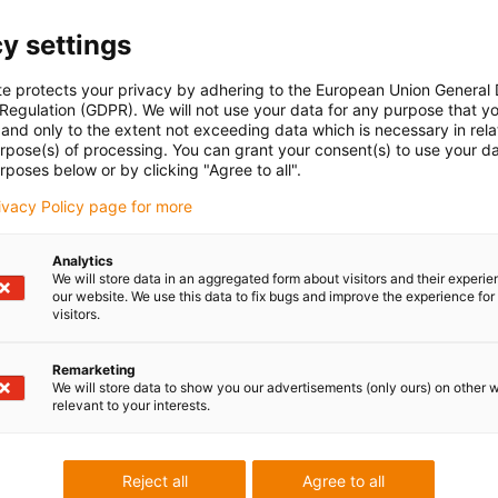
y settings
te protects your privacy by adhering to the European Union General
 Regulation (GDPR). We will not use your data for any purpose that y
and only to the extent not exceeding data which is necessary in relat
urpose(s) of processing. You can grant your consent(s) to use your da
rposes below or by clicking "Agree to all".
rivacy Policy page for more
Analytics
We will store data in an aggregated form about visitors and their experi
our website. We use this data to fix bugs and improve the experience for 
visitors.
Remarketing
We will store data to show you our advertisements (only ours) on other 
relevant to your interests.
Reject all
Agree to all