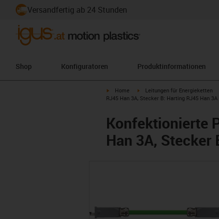
Versandfertig ab 24 Stunden
Shop
Konfiguratoren
Produktinformationen
igus-icon-arrow-right
igus-icon-arrow-right
Home
Leitungen für Energieketten
RJ45 Han 3A, Stecker B: Harting RJ45 Han 3A
Konfektionierte 
Han 3A, Stecker 