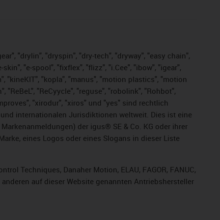
ar", "drylin", "dryspin", "dry-tech", "dryway", "easy chain",
", "e-spool", "fixflex", "flizz", "i.Cee", "ibow", "igear",
m", "kineKIT", "kopla", "manus", "motion plastics", "motion
", "ReBeL", "ReCyycle", "reguse", "robolink", "Rohbot",
improves", "xirodur", "xiros" und "yes" sind rechtlich
d internationalen Jurisdiktionen weltweit. Dies ist eine
ge Markenanmeldungen) der igus® SE & Co. KG oder ihrer
rke, eines Logos oder eines Slogans in dieser Liste
, Control Techniques, Danaher Motion, ELAU, FAGOR, FANUC,
r anderen auf dieser Website genannten Antriebshersteller