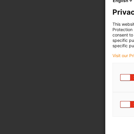
English
Privac
This websi
Protection
consent to 
specific p
specific pu
Visit our P