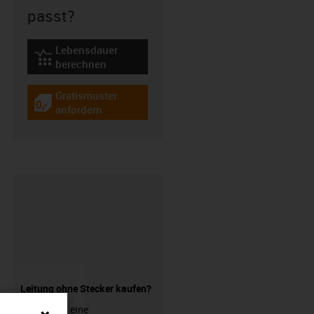
passt?
Lebensdauer
igus-icon-lebensdauerrechner
berechnen
Gratismuster
igus-icon-gratismuster
anfordern
Leitung ohne Stecker kaufen?
Sie suchen eine