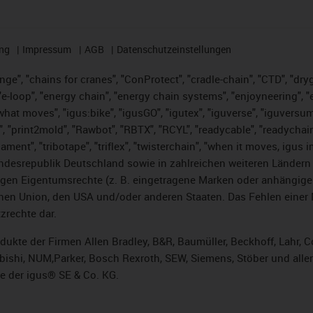
ng
Impressum
AGB
Datenschutzeinstellungen
nge", "chains for cranes", "ConProtect", "cradle-chain", "CTD", "dryge
-loop", "energy chain", "energy chain systems", "enjoyneering", "e-skin
es what moves", "igus:bike", "igusGO", "igutex", "iguverse", "iguversu
", "print2mold", "Rawbot", "RBTX", "RCYL", "readycable", "readychain
lament", "tribotape", "triflex", "twisterchain", "when it moves, igus 
desrepublik Deutschland sowie in zahlreichen weiteren Ländern un
stigen Eigentumsrechte (z. B. eingetragene Marken oder anhängi
n Union, den USA und/oder anderen Staaten. Das Fehlen einer Ma
zrechte dar.
rodukte der Firmen Allen Bradley, B&R, Baumüller, Beckhoff, Lahr
subishi, NUM,Parker, Bosch Rexroth, SEW, Siemens, Stöber und alle
e der igus® SE & Co. KG.