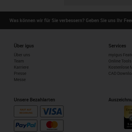
Was können wir für Sie verbessern? Geben Sie uns Ihr Fe
Über igus
Services
Über uns
myigus Feat
Team
Online Tools
Karriere
Kostenlose 
Presse
CAD Downloa
Messe
Unsere Bezahlarten
Auszeichn
KAUF AUF
RECHNUNG