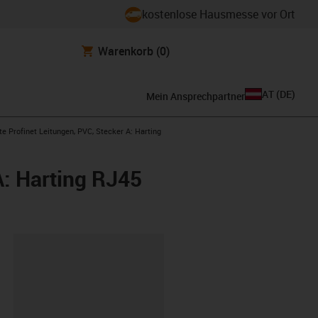
kostenlose Hausmesse vor Ort
Warenkorb
(0)
AT
(
DE
)
Mein Ansprechpartner
right
te Profinet Leitungen, PVC, Stecker A: Harting
A: Harting RJ45
ipboard