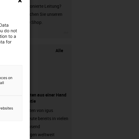
unkonfektionierte Leitung?
Dann besuchen Sie unseren
chainflex® Shop.
 Data
ou do not
igus-icon-3arrow
ion to a
ta for
Alle
ences on
all
Komponenten aus einer Hand
- mit Garantie
websites
Energieketten von igus
arbeiten heute bereits in vielen
hunderttausend
Anwendungen weltweit