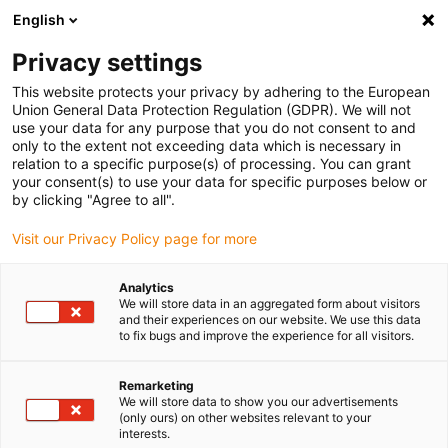
English
(0)
Privacy settings
igus-icon-arrow-right
igus-icon-arrow-right
igus-icon-arrow-right
igus-i
Home
Leitungen für Energieketten
Konfektionierte Leitungen
This website protects your privacy by adhering to the European
igus-icon-arrow-right
Netzwerkleitungen
Konfektionierte Profinetleitungen, PVC, Stecker A:
Union General Data Protection Regulation (GDPR). We will not
Telegärtner M12 x-codiert, Stecker B: Telegärtner M12 x-codiert
use your data for any purpose that you do not consent to and
only to the extent not exceeding data which is necessary in
Konfektionierte
relation to a specific purpose(s) of processing. You can grant
your consent(s) to use your data for specific purposes below or
Profinetleitungen, PVC,
by clicking "Agree to all".
Stecker A: Telegärtner M12 x-
Visit our Privacy Policy page for more
codiert, Stecker B: Telegärtner
Analytics
M12 x-codiert
We will store data in an aggregated form about visitors
and their experiences on our website. We use this data
to fix bugs and improve the experience for all visitors.
Remarketing
We will store data to show you our advertisements
(only ours) on other websites relevant to your
interests.