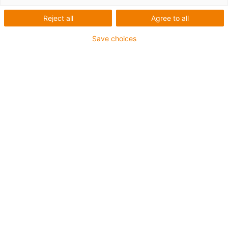
Reject all
Agree to all
Save choices
igus-icon-lup
• Profinet
• Sternvierer Aufbau
• Für Energiekettenanwendungen
• PVC-Außenmantel
• Außenmantelfarbe Gelbgrün
• Biegefaktor 15xd
• Gesamtschirm
• flammwidrig
• 5 Mio. Doppelhübe garantiert
Bis zu 4 Jahre Garantie
igus-icon-copy-clipboard
Art-Nr.