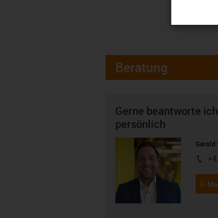
Beratung
Gerne beantworte ich
persönlich
Gerald 
+4
igus-i
E-Mai