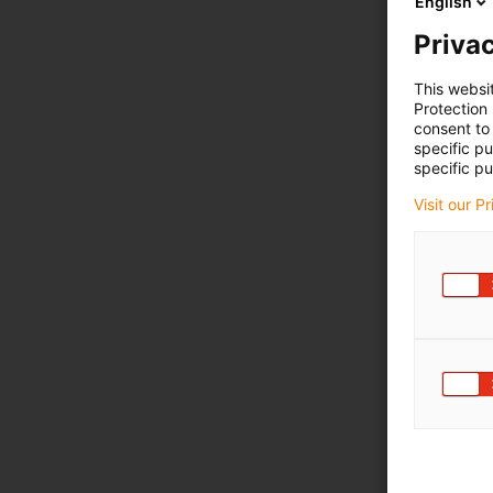
English
Privac
This websi
Protection
consent to 
specific p
specific pu
Visit our P