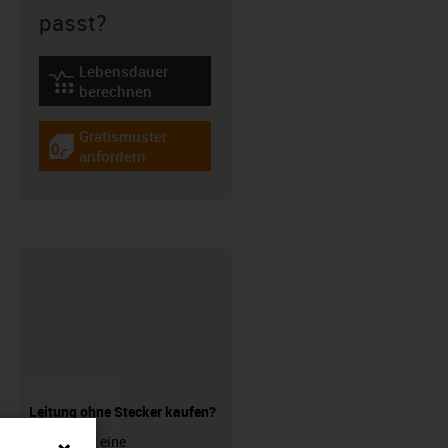
passt?
Lebensdauer
igus-icon-lebensdauerrechner
berechnen
Gratismuster
igus-icon-gratismuster
anfordern
Leitung ohne Stecker kaufen?
Sie suchen eine