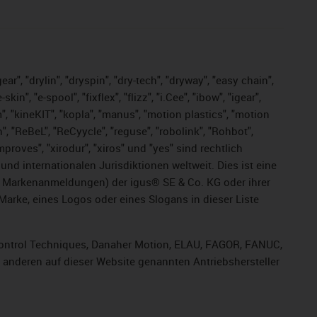
ar", "drylin", "dryspin", "dry-tech", "dryway", "easy chain",
", "e-spool", "fixflex", "flizz", "i.Cee", "ibow", "igear",
m", "kineKIT", "kopla", "manus", "motion plastics", "motion
", "ReBeL", "ReCyycle", "reguse", "robolink", "Rohbot",
improves", "xirodur", "xiros" und "yes" sind rechtlich
d internationalen Jurisdiktionen weltweit. Dies ist eine
ge Markenanmeldungen) der igus® SE & Co. KG oder ihrer
rke, eines Logos oder eines Slogans in dieser Liste
, Control Techniques, Danaher Motion, ELAU, FAGOR, FANUC,
r anderen auf dieser Website genannten Antriebshersteller