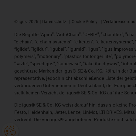
©
igus, 2026
Datenschutz
Cookie Policy
Verfahrensordnu
Die Begriffe "Apiro", "AutoChain", "CFRIP", "chainflex", "chai
"e-chain", "e-chain systems", "e-ketten", "e-kettensysteme", "e
“iglide”, "iglidur", "igubal", "igumid", "igus", "igus improv
polymers", "motionary", "plastics for longer life", "polymore
"savfe", "speedigus", "superwise", "take the dryway", "tribofi
geschützte Marken der igus® SE & Co. KG, Köln, in der Bun
repräsentative, jedoch nicht abschließende Liste der gei
verbundenen Unternehmen in Deutschland, der Europäische
stellt keinen Verzicht der igus® SE & Co. KG auf ihre Schut
Die igus® SE & Co. KG weist darauf hin, dass sie keine P
Festo, Heidenhain, Jetter, Lenze, LinMot, LTi DRiVES, Mit
vertreibt. Die von igus® angebotenen Produkte sind solch