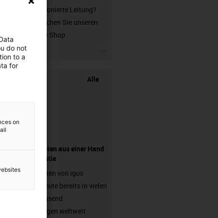
unkonfektionierte Leitung?
Dann besuchen Sie unseren
chainflex® Shop.
 Data
ou do not
igus-icon-3arrow
ion to a
ta for
Alle
ences on
all
Komponenten aus einer Hand
- mit Garantie
websites
Energieketten von igus
arbeiten heute bereits in vielen
hunderttausend
Anwendungen weltweit