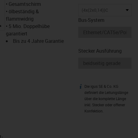
• Gesamtschirm
(4x(2x0,14))C
• ölbeständig &
flammwidrig
Bus-System
igus-icon-lupe
• 5 Mio. Doppelhübe
garantiert
Bis zu 4 Jahre Garantie
Stecker Ausführung
Die igus SE & Co. KG
igus-icon-info
definiert die Leitungslänge
über die komplette Länge
inkl. Stecker oder offener
Konfektion.
t­