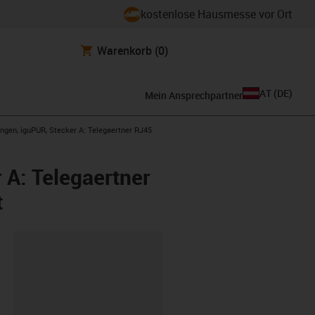
kostenlose Hausmesse vor Ort
Warenkorb
(0)
AT
(
DE
)
Mein Ansprechpartner
ngen, iguPUR, Stecker A: Telegaertner RJ45
 A: Telegaertner
t
ipboard