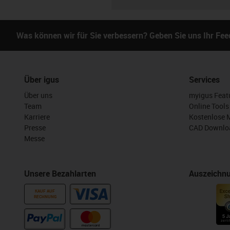
Was können wir für Sie verbessern? Geben Sie uns Ihr Fe
Über igus
Services
Über uns
myigus Feat
Team
Online Tools
Karriere
Kostenlose 
Presse
CAD Downloa
Messe
Unsere Bezahlarten
Auszeichn
KAUF AUF
RECHNUNG