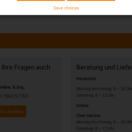
Save choices
 Ihre Fragen auch
Beratung und Liefe
Persönlich
Weber, B.Eng.
Montag bis Freitag: 8 – 20 Uh
Samstag: 8 – 12 Uhr
3 7662 57763
con-phone
Online
l schreiben
Chat-Service
Montag bis Freitag: 8 – 20 Uh
Samstag: 8 – 12 Uhr