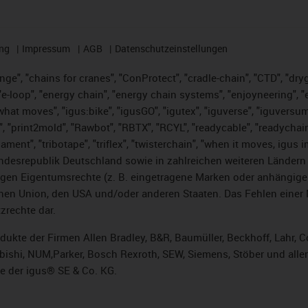
ng
Impressum
AGB
Datenschutzeinstellungen
nge", "chains for cranes", "ConProtect", "cradle-chain", "CTD", "dryge
-loop", "energy chain", "energy chain systems", "enjoyneering", "e-skin
es what moves", "igus:bike", "igusGO", "igutex", "iguverse", "iguversu
", "print2mold", "Rawbot", "RBTX", "RCYL", "readycable", "readychain
lament", "tribotape", "triflex", "twisterchain", "when it moves, igus 
desrepublik Deutschland sowie in zahlreichen weiteren Ländern un
stigen Eigentumsrechte (z. B. eingetragene Marken oder anhängi
n Union, den USA und/oder anderen Staaten. Das Fehlen einer Ma
zrechte dar.
rodukte der Firmen Allen Bradley, B&R, Baumüller, Beckhoff, Lahr
subishi, NUM,Parker, Bosch Rexroth, SEW, Siemens, Stöber und alle
e der igus® SE & Co. KG.