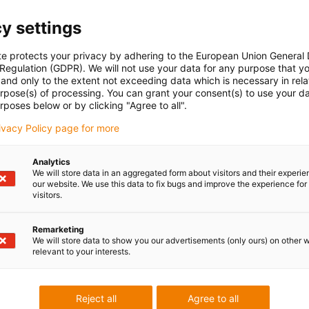
y settings
te protects your privacy by adhering to the European Union General
 Regulation (GDPR). We will not use your data for any purpose that y
and only to the extent not exceeding data which is necessary in relat
urpose(s) of processing. You can grant your consent(s) to use your da
rposes below or by clicking "Agree to all".
rivacy Policy page for more
Analytics
We will store data in an aggregated form about visitors and their experi
our website. We use this data to fix bugs and improve the experience for 
visitors.
Remarketing
We will store data to show you our advertisements (only ours) on other 
relevant to your interests.
Reject all
Agree to all