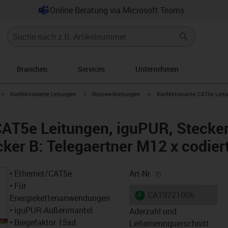
Online Beratung via Microsoft Teams
Branchen
Services
Unternehmen
igus-icon-arrow-right
igus-icon-arrow-right
igus-icon-arrow-right
Konfektionierte Leitungen
Netzwerkleitungen
Konfektionierte CAT5e Leitu
CAT5e Leitungen, iguPUR, Stecker
cker B: Telegaertner M12 x codier
igus-icon-copy-cl
• Ethernet/CAT5e
Art-Nr.
• Für
igus-icon-lieferzeit
CAT9221006
Energiekettenanwendungen
• iguPUR-Außenmantel
Aderzahl und
• Biegefaktor 15xd
Leiternennquerschnitt