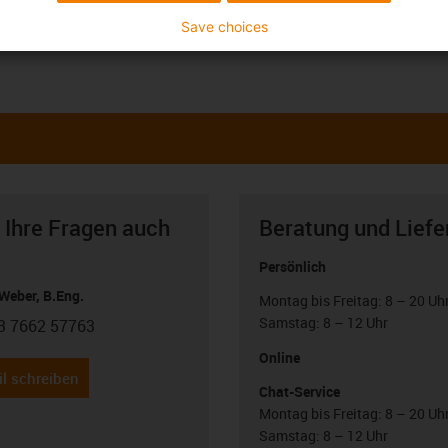
Save choices
 Ihre Fragen auch
Beratung und Liefe
Persönlich
Weber, B.Eng.
Montag bis Freitag: 8 – 20 Uh
Samstag: 8 – 12 Uhr
3 7662 57763
con-phone
Online
l schreiben
Chat-Service
Montag bis Freitag: 8 – 20 Uh
Samstag: 8 – 12 Uhr