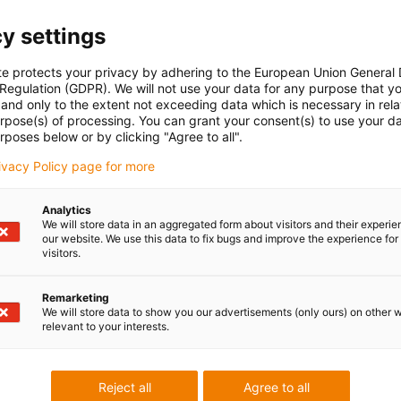
y settings
te protects your privacy by adhering to the European Union General
 Regulation (GDPR). We will not use your data for any purpose that y
and only to the extent not exceeding data which is necessary in relat
urpose(s) of processing. You can grant your consent(s) to use your da
rposes below or by clicking "Agree to all".
rivacy Policy page for more
Analytics
We will store data in an aggregated form about visitors and their experi
our website. We use this data to fix bugs and improve the experience for 
visitors.
Remarketing
We will store data to show you our advertisements (only ours) on other 
relevant to your interests.
Reject all
Agree to all