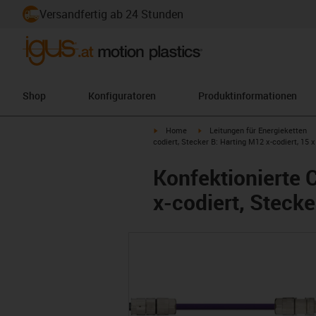
Versandfertig ab 24 Stunden
Shop
Konfiguratoren
Produktinformationen
igus-icon-arrow-right
igus-icon-arrow-right
Home
Leitungen für Energieketten
codiert, Stecker B: Harting M12 x-codiert, 15 x
Konfektionierte 
x-codiert, Stecke