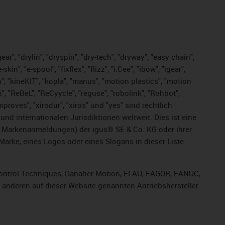
ar", "drylin", "dryspin", "dry-tech", "dryway", "easy chain",
", "e-spool", "fixflex", "flizz", "i.Cee", "ibow", "igear",
m", "kineKIT", "kopla", "manus", "motion plastics", "motion
", "ReBeL", "ReCyycle", "reguse", "robolink", "Rohbot",
improves", "xirodur", "xiros" und "yes" sind rechtlich
d internationalen Jurisdiktionen weltweit. Dies ist eine
ge Markenanmeldungen) der igus® SE & Co. KG oder ihrer
rke, eines Logos oder eines Slogans in dieser Liste
, Control Techniques, Danaher Motion, ELAU, FAGOR, FANUC,
r anderen auf dieser Website genannten Antriebshersteller