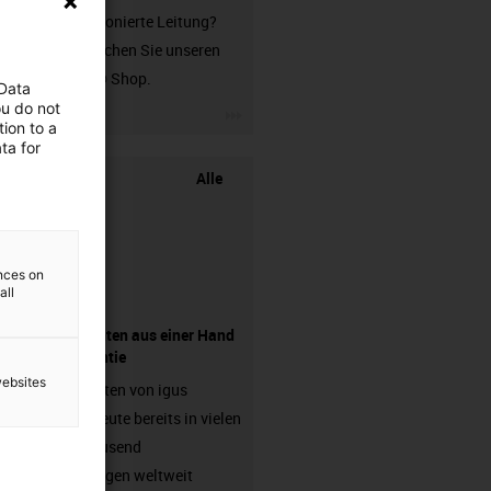
unkonfektionierte Leitung?
Dann besuchen Sie unseren
chainflex® Shop.
 Data
ou do not
igus-icon-3arrow
ion to a
ta for
Alle
ences on
all
Komponenten aus einer Hand
- mit Garantie
websites
Energieketten von igus
arbeiten heute bereits in vielen
hunderttausend
Anwendungen weltweit