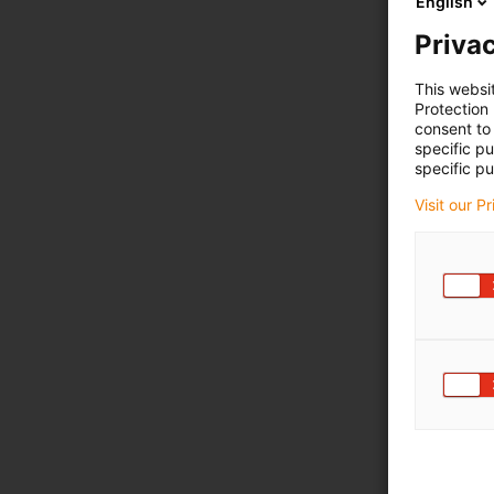
English
Privac
This websi
Protection
consent to 
specific p
specific pu
Visit our P