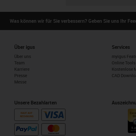
Was können wir für Sie verbessern? Geben Sie uns Ihr Fe
Über igus
Services
Über uns
myigus Feat
Team
Online Tools
Karriere
Kostenlose 
Presse
CAD Downloa
Messe
Unsere Bezahlarten
Auszeichn
KAUF AUF
RECHNUNG