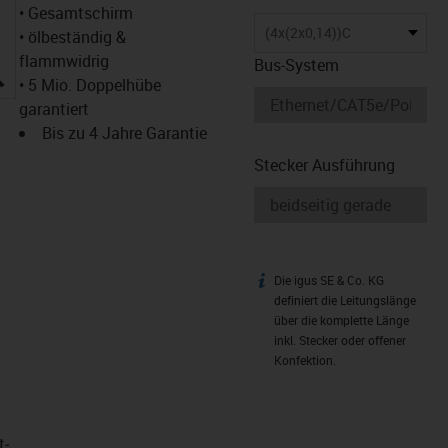
• Gesamtschirm
(4x(2x0,14))C
• ölbeständig &
flammwidrig
Bus-System
igus-icon-lupe
• 5 Mio. Doppelhübe
garantiert
Bis zu 4 Jahre Garantie
Stecker Ausführung
Die igus SE & Co. KG
igus-icon-info
definiert die Leitungslänge
über die komplette Länge
inkl. Stecker oder offener
Konfektion.
t­