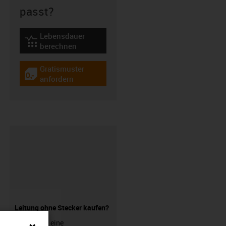
passt?
Lebensdauer
igus-icon-lebensdauerrechner
berechnen
Gratismuster
igus-icon-gratismuster
anfordern
Leitung ohne Stecker kaufen?
Sie suchen eine