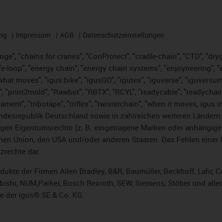
ng
Impressum
AGB
Datenschutzeinstellungen
nge", "chains for cranes", "ConProtect", "cradle-chain", "CTD", "dryge
-loop", "energy chain", "energy chain systems", "enjoyneering", "e-skin
es what moves", "igus:bike", "igusGO", "igutex", "iguverse", "iguversu
", "print2mold", "Rawbot", "RBTX", "RCYL", "readycable", "readychain
lament", "tribotape", "triflex", "twisterchain", "when it moves, igus 
desrepublik Deutschland sowie in zahlreichen weiteren Ländern un
stigen Eigentumsrechte (z. B. eingetragene Marken oder anhängi
n Union, den USA und/oder anderen Staaten. Das Fehlen einer Ma
zrechte dar.
rodukte der Firmen Allen Bradley, B&R, Baumüller, Beckhoff, Lahr
subishi, NUM,Parker, Bosch Rexroth, SEW, Siemens, Stöber und alle
e der igus® SE & Co. KG.