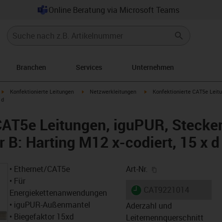
Online Beratung via Microsoft Teams
Branchen
Services
Unternehmen
igus-icon-arrow-right
igus-icon-arrow-right
igus-icon-arrow-right
Konfektionierte Leitungen
Netzwerkleitungen
Konfektionierte CAT5e Leitu
 d
CAT5e Leitungen, iguPUR, Stecker
r B: Harting M12 x-codiert, 15 x d
igus-icon-copy-cl
• Ethernet/CAT5e
Art-Nr.
• Für
igus-icon-lieferzeit
CAT9221014
Energiekettenanwendungen
• iguPUR-Außenmantel
Aderzahl und
• Biegefaktor 15xd
Leiternennquerschnitt