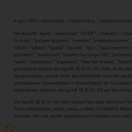
©
igus, 2026
Datenschutz
Cookie Policy
Verfahrensordnu
Die Begriffe "Apiro", "AutoChain", "CFRIP", "chainflex", "chai
"e-chain", "e-chain systems", "e-ketten", "e-kettensysteme", "e
“iglide”, "iglidur", "igubal", "igumid", "igus", "igus improv
polymers", "motionary", "plastics for longer life", "polymore
"savfe", "speedigus", "superwise", "take the dryway", "tribofi
geschützte Marken der igus® SE & Co. KG, Köln, in der Bun
repräsentative, jedoch nicht abschließende Liste der gei
verbundenen Unternehmen in Deutschland, der Europäische
stellt keinen Verzicht der igus® SE & Co. KG auf ihre Schut
Die igus® SE & Co. KG weist darauf hin, dass sie keine P
Festo, Heidenhain, Jetter, Lenze, LinMot, LTi DRiVES, Mit
vertreibt. Die von igus® angebotenen Produkte sind solch