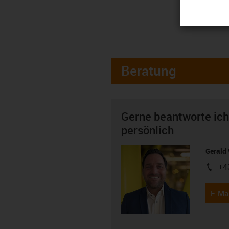
Beratung
Gerne beantworte ich
persönlich
Gerald 
+4
igus-i
E-Mai