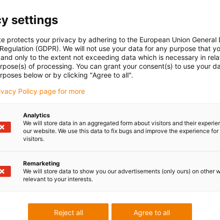
y settings
te protects your privacy by adhering to the European Union General
 Regulation (GDPR). We will not use your data for any purpose that y
and only to the extent not exceeding data which is necessary in relat
urpose(s) of processing. You can grant your consent(s) to use your da
rposes below or by clicking "Agree to all".
rivacy Policy page for more
Analytics
We will store data in an aggregated form about visitors and their experi
our website. We use this data to fix bugs and improve the experience for 
visitors.
Remarketing
We will store data to show you our advertisements (only ours) on other 
relevant to your interests.
Reject all
Agree to all