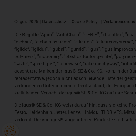
©
igus, 2026
Datenschutz
Cookie Policy
Verfahrensordnu
Die Begriffe "Apiro", "AutoChain", "CFRIP", "chainflex", "chai
"e-chain", "e-chain systems", "e-ketten", "e-kettensysteme", "e
“iglide”, "iglidur", "igubal", "igumid", "igus", "igus improv
polymers", "motionary", "plastics for longer life", "polymore
"savfe", "speedigus", "superwise", "take the dryway", "tribofi
geschützte Marken der igus® SE & Co. KG, Köln, in der Bun
repräsentative, jedoch nicht abschließende Liste der gei
verbundenen Unternehmen in Deutschland, der Europäische
stellt keinen Verzicht der igus® SE & Co. KG auf ihre Schut
Die igus® SE & Co. KG weist darauf hin, dass sie keine P
Festo, Heidenhain, Jetter, Lenze, LinMot, LTi DRiVES, Mit
vertreibt. Die von igus® angebotenen Produkte sind solch