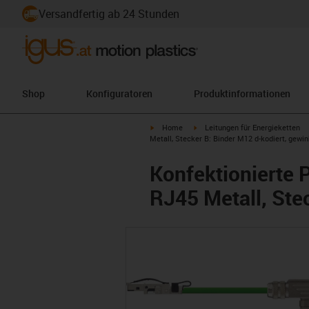
Versandfertig ab 24 Stunden
Shop
Konfiguratoren
Produktinformationen
igus-icon-arrow-right
igus-icon-arrow-right
Home
Leitungen für Energieketten
Metall, Stecker B: Binder M12 d-kodiert, gewin
Konfektionierte P
RJ45 Metall, Ste