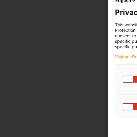
English
Privac
This websi
Protection
consent to 
specific p
specific pu
Visit our P