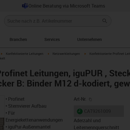
Online Beratung via Microsoft Teams
Branchen
Services
Unternehmen
igus-icon-arrow-right
igus-icon-arrow-right
igus-icon-arrow-right
Konfektionierte Leitungen
Netzwerkleitungen
Konfektionierte Profinet Lei
kelt
rofinet Leitungen, iguPUR , Steck
cker B: Binder M12 d-kodiert, gew
igus-icon-copy-cl
• Profinet
Art-Nr.
• Sternvierer Aufbau
igus-icon-lieferzeit
CAT9261009
• Für
Energiekettenanwendungen
Aderzahl und
• iguPur-Außenmantel
Leiternennquerschnitt