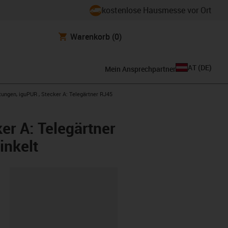
kostenlose Hausmesse vor Ort
Warenkorb
(0)
AT
(
DE
)
Mein Ansprechpartner
tungen, iguPUR , Stecker A: Telegärtner RJ45
er A: Telegärtner
inkelt
ipboard