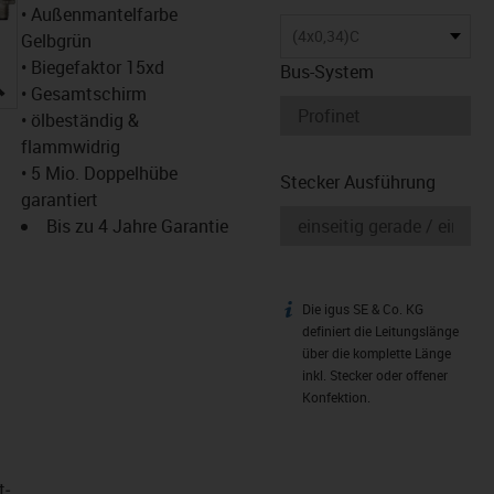
• Außenmantelfarbe
(4x0,34)C
Gelbgrün
• Biegefaktor 15xd
Bus-System
igus-icon-lupe
• Gesamtschirm
• ölbeständig &
flammwidrig
• 5 Mio. Doppelhübe
Stecker Ausführung
garantiert
Bis zu 4 Jahre Garantie
Die igus SE & Co. KG
igus-icon-info
definiert die Leitungslänge
über die komplette Länge
inkl. Stecker oder offener
Konfektion.
t­