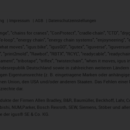
ng
Impressum
AGB
Datenschutzeinstellungen
nge", "chains for cranes", "ConProtect", "cradle-chain", "CTD", "dryge
-loop", "energy chain", "energy chain systems", "enjoyneering", "e-skin
es what moves", "igus:bike", "igusGO", "igutex", "iguverse", "iguversu
", "print2mold", "Rawbot", "RBTX", "RCYL", "readycable", "readychain
lament", "tribotape", "triflex", "twisterchain", "when it moves, igus 
desrepublik Deutschland sowie in zahlreichen weiteren Ländern un
stigen Eigentumsrechte (z. B. eingetragene Marken oder anhängi
n Union, den USA und/oder anderen Staaten. Das Fehlen einer Ma
zrechte dar.
rodukte der Firmen Allen Bradley, B&R, Baumüller, Beckhoff, Lahr
subishi, NUM,Parker, Bosch Rexroth, SEW, Siemens, Stöber und alle
e der igus® SE & Co. KG.