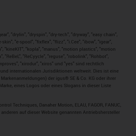
ar", "drylin", "dryspin", "dry-tech", "dryway", "easy chain",
", "e-spool", "fixflex", "flizz", "i.Cee", "ibow", "igear",
m", "kineKIT", "kopla", "manus", "motion plastics", "motion
", "ReBeL", "ReCyycle", "reguse", "robolink", "Rohbot",
improves", "xirodur", "xiros" und "yes" sind rechtlich
d internationalen Jurisdiktionen weltweit. Dies ist eine
ge Markenanmeldungen) der igus® SE & Co. KG oder ihrer
rke, eines Logos oder eines Slogans in dieser Liste
, Control Techniques, Danaher Motion, ELAU, FAGOR, FANUC,
r anderen auf dieser Website genannten Antriebshersteller