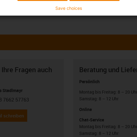
Save choices
 Ihre Fragen auch
Beratung und Liefe
Persönlich
 Stadlmayr
Montag bis Freitag: 8 – 20 Uh
Samstag: 8 – 12 Uhr
3 7662 57763
con-phone
Online
l schreiben
Chat-Service
Montag bis Freitag: 8 – 20 Uh
Samstag: 8 – 12 Uhr