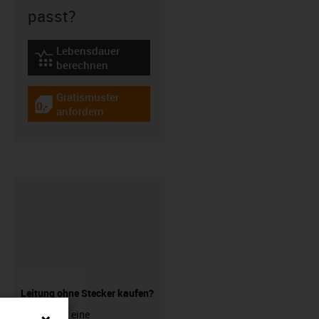
passt?
Lebensdauer
igus-icon-lebensdauerrechner
berechnen
Gratismuster
igus-icon-gratismuster
anfordern
Leitung ohne Stecker kaufen?
Sie suchen eine