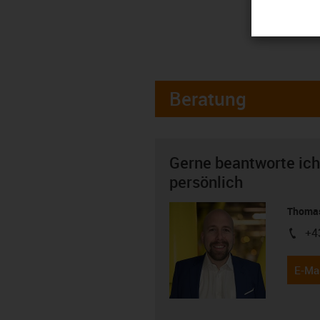
Beratung
Gerne beantworte ich
persönlich
Thomas
+4
igus-i
E-Mai