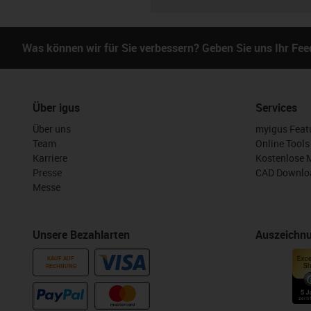
Was können wir für Sie verbessern? Geben Sie uns Ihr Fe
Über igus
Services
Über uns
myigus Feat
Team
Online Tools
Karriere
Kostenlose 
Presse
CAD Downloa
Messe
Unsere Bezahlarten
Auszeichn
KAUF AUF
RECHNUNG