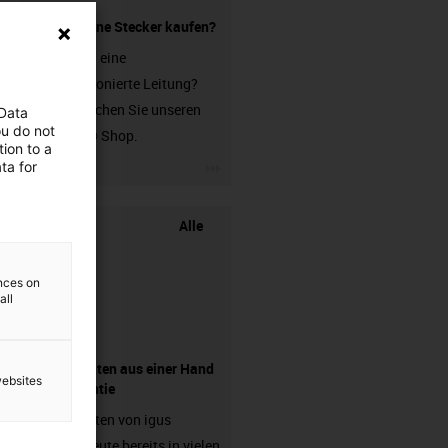
Leitung ohne Stecker kaufen?
Sie suchen eine
unkonfektionierte Leitung?
Dann besuchen Sie unseren
 Data
ou do not
chainflex® Shop.
ion to a
igus-icon-3arrow
ta for
Alle
ences on
all
Komponenten aus einer Hand
websites
- mit Garantie
Energieketten von igus
arbeiten heute bereits in vielen