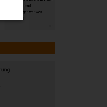
hunderttausend
Anwendungen weltweit
zuverlässig.
igus-icon-3arrow
rung
r