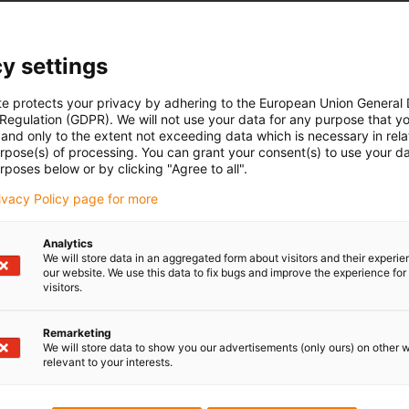
y settings
te protects your privacy by adhering to the European Union General
 Regulation (GDPR). We will not use your data for any purpose that y
and only to the extent not exceeding data which is necessary in relat
urpose(s) of processing. You can grant your consent(s) to use your da
rposes below or by clicking "Agree to all".
rivacy Policy page for more
Analytics
We will store data in an aggregated form about visitors and their experi
our website. We use this data to fix bugs and improve the experience for 
visitors.
Remarketing
We will store data to show you our advertisements (only ours) on other 
relevant to your interests.