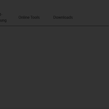
t­
Online Tools
Downloads
bung