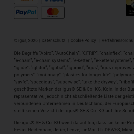
©
igus, 2026
Datenschutz
Cookie Policy
Verfahrensordnu
Die Begriffe "Apiro", "AutoChain", "CFRIP", "chainflex", "chai
"e-chain", "e-chain systems", "e-ketten", "e-kettensysteme", "e
“iglide”, "iglidur", "igubal", "igumid", "igus", "igus improv
polymers", "motionary", "plastics for longer life", "polymore
"savfe", "speedigus", "superwise", "take the dryway", "tribofi
geschützte Marken der igus® SE & Co. KG, Köln, in der Bun
repräsentative, jedoch nicht abschließende Liste der gei
verbundenen Unternehmen in Deutschland, der Europäische
stellt keinen Verzicht der igus® SE & Co. KG auf ihre Schut
Die igus® SE & Co. KG weist darauf hin, dass sie keine P
Festo, Heidenhain, Jetter, Lenze, LinMot, LTi DRiVES, Mit