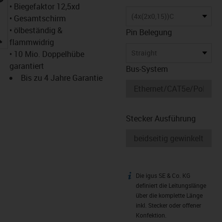
• Biegefaktor 12,5xd
(4x(2x0,15))C
• Gesamtschirm
• ölbeständig &
Pin Belegung
igus-icon-lupe
flammwidrig
Straight
• 10 Mio. Doppelhübe
garantiert
Bus-System
Bis zu 4 Jahre Garantie
Stecker Ausführung
Die igus SE & Co. KG
igus-icon-info
definiert die Leitungslänge
über die komplette Länge
inkl. Stecker oder offener
Konfektion.