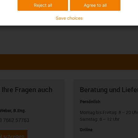
Reject all
Agree to all
Save choices
 Ihre Fragen auch
Beratung und Liefe
Persönlich
Weber, B.Eng.
Montag bis Freitag: 8 – 20 Uh
Samstag: 8 – 12 Uhr
3 7662 57763
con-phone
Online
l schreiben