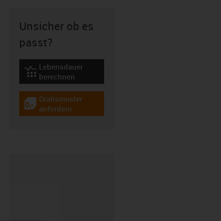
Unsicher ob es
passt?
Lebensdauer
igus-icon-lebensdauerrechner
berechnen
Gratismuster
igus-icon-gratismuster
anfordern