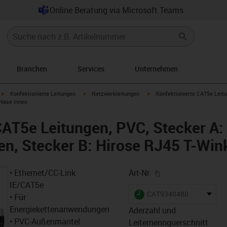
Online Beratung via Microsoft Teams
Branchen
Services
Unternehmen
igus-icon-arrow-right
igus-icon-arrow-right
igus-icon-arrow-right
Konfektionierte Leitungen
Netzwerkleitungen
Konfektionierte CAT5e Leitu
 Nase innen
CAT5e Leitungen, PVC, Stecker A:
n, Stecker B: Hirose RJ45 T-Win
igus-icon-copy-cl
• Ethernet/CC-Link
Art-Nr.
IE/CAT5e
igus-icon-lieferzeit
CAT9340480
• Für
Energiekettenanwendungen
Aderzahl und
• PVC-Außenmantel
Leiternennquerschnitt