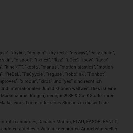
ar", "drylin", "dryspin", "dry-tech", "dryway", "easy chain",
", "e-spool", "fixflex", "flizz", "i.Cee", "ibow", "igear",
m", "kineKIT", "kopla", "manus", "motion plastics", "motion
", "ReBeL", "ReCyycle", "reguse", "robolink", "Rohbot",
improves", "xirodur", "xiros" und "yes" sind rechtlich
d internationalen Jurisdiktionen weltweit. Dies ist eine
ge Markenanmeldungen) der igus® SE & Co. KG oder ihrer
rke, eines Logos oder eines Slogans in dieser Liste
, Control Techniques, Danaher Motion, ELAU, FAGOR, FANUC,
r anderen auf dieser Website genannten Antriebshersteller