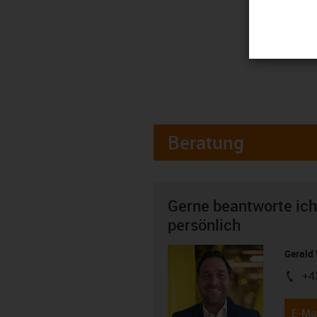
Beratung
Gerne beantworte ich
persönlich
Gerald 
+4
igus-i
E-Mai