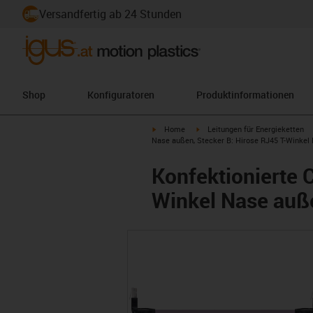
Versandfertig ab 24 Stunden
Shop
Konfiguratoren
Produktinformationen
igus-icon-arrow-right
igus-icon-arrow-right
Home
Leitungen für Energieketten
Nase außen, Stecker B: Hirose RJ45 T-Winkel
Konfektionierte 
Winkel Nase auße