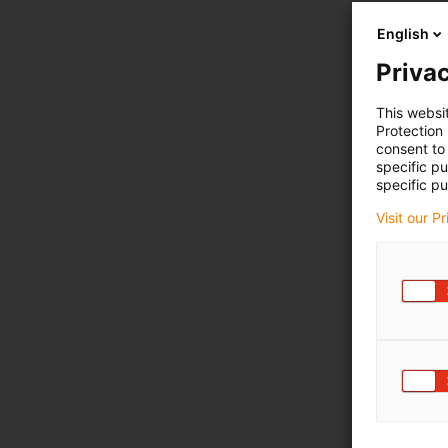
English
Privac
This websi
Protection
consent to 
specific p
specific pu
Visit our P