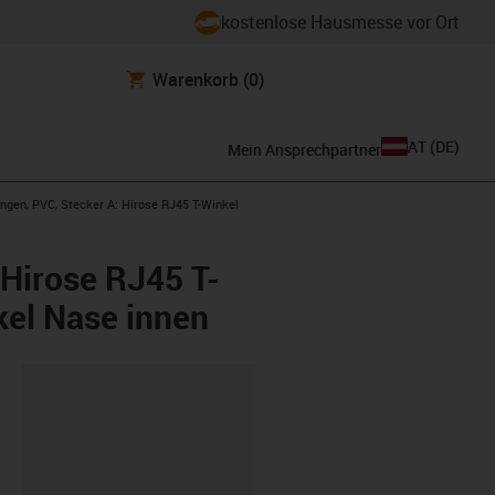
kostenlose Hausmesse vor Ort
Warenkorb
(0)
AT
(
DE
)
Mein Ansprechpartner
ngen, PVC, Stecker A: Hirose RJ45 T-Winkel
 Hirose RJ45 T-
kel Nase innen
ipboard