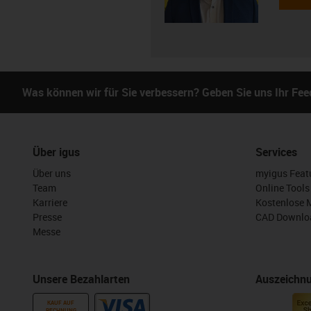
Was können wir für Sie verbessern? Geben Sie uns Ihr Fe
Über igus
Services
Über uns
myigus Feat
Team
Online Tools
Karriere
Kostenlose 
Presse
CAD Downloa
Messe
Unsere Bezahlarten
Auszeichn
KAUF AUF
RECHNUNG