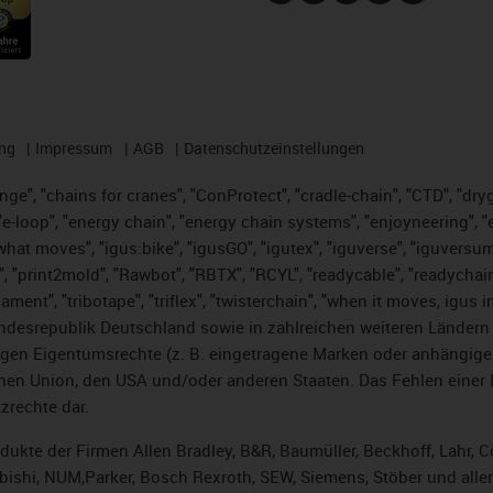
ng
Impressum
AGB
Datenschutzeinstellungen
nge", "chains for cranes", "ConProtect", "cradle-chain", "CTD", "dryge
-loop", "energy chain", "energy chain systems", "enjoyneering", "e-skin
es what moves", "igus:bike", "igusGO", "igutex", "iguverse", "iguversu
", "print2mold", "Rawbot", "RBTX", "RCYL", "readycable", "readychain
lament", "tribotape", "triflex", "twisterchain", "when it moves, igus 
desrepublik Deutschland sowie in zahlreichen weiteren Ländern un
stigen Eigentumsrechte (z. B. eingetragene Marken oder anhängi
n Union, den USA und/oder anderen Staaten. Das Fehlen einer Ma
zrechte dar.
rodukte der Firmen Allen Bradley, B&R, Baumüller, Beckhoff, Lahr
subishi, NUM,Parker, Bosch Rexroth, SEW, Siemens, Stöber und alle