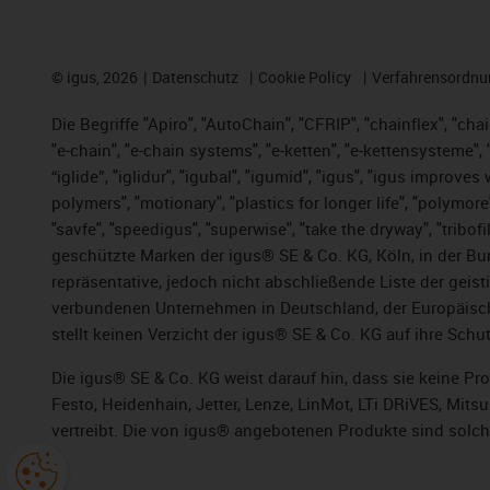
©
igus, 2026
Datenschutz
Cookie Policy
Verfahrensordnu
Die Begriffe "Apiro", "AutoChain", "CFRIP", "chainflex", "chai
"e-chain", "e-chain systems", "e-ketten", "e-kettensysteme", "e
“iglide”, "iglidur", "igubal", "igumid", "igus", "igus improv
polymers", "motionary", "plastics for longer life", "polymore
"savfe", "speedigus", "superwise", "take the dryway", "tribofi
geschützte Marken der igus® SE & Co. KG, Köln, in der Bun
repräsentative, jedoch nicht abschließende Liste der gei
verbundenen Unternehmen in Deutschland, der Europäische
stellt keinen Verzicht der igus® SE & Co. KG auf ihre Schut
Die igus® SE & Co. KG weist darauf hin, dass sie keine P
Festo, Heidenhain, Jetter, Lenze, LinMot, LTi DRiVES, Mit
vertreibt. Die von igus® angebotenen Produkte sind solch