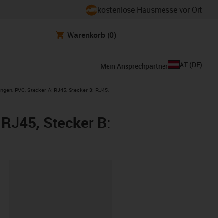
kostenlose Hausmesse vor Ort
Warenkorb
(0)
AT
(
DE
)
Mein Ansprechpartner
ngen, PVC, Stecker A: RJ45, Stecker B: RJ45,
 RJ45, Stecker B:
ipboard