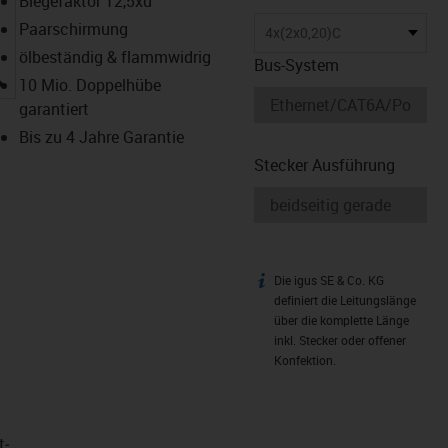
Biegefaktor 12,5xd
Paarschirmung
4x(2x0,20)C
ölbeständig & flammwidrig
Bus-System
igus-icon-lupe
10 Mio. Doppelhübe
garantiert
Bis zu 4 Jahre Garantie
Stecker Ausführung
Die igus SE & Co. KG
igus-icon-info
definiert die Leitungslänge
über die komplette Länge
inkl. Stecker oder offener
Konfektion.
t­