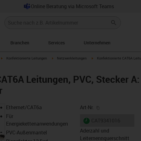
Online Beratung via Microsoft Teams
Branchen
Services
Unternehmen
igus-icon-arrow-right
igus-icon-arrow-right
igus-icon-arrow-right
Konfektionierte Leitungen
Netzwerkleitungen
Konfektionierte CAT6A Leitu
CAT6A Leitungen, PVC, Stecker A:
r
igus-icon-copy-cl
Ethernet/CAT6a
Art-Nr.
Für
igus-icon-lieferzeit
CAT9341016
Energiekettenanwendungen
Aderzahl und
PVC-Außenmantel
Leiternennquerschnitt