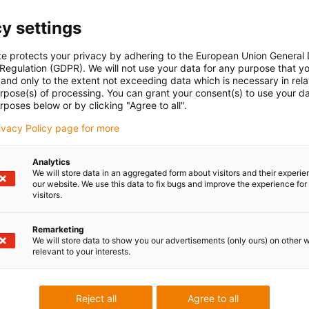
y settings
te protects your privacy by adhering to the European Union General
 Regulation (GDPR). We will not use your data for any purpose that y
and only to the extent not exceeding data which is necessary in relat
urpose(s) of processing. You can grant your consent(s) to use your da
rposes below or by clicking "Agree to all".
rivacy Policy page for more
Analytics
We will store data in an aggregated form about visitors and their experi
our website. We use this data to fix bugs and improve the experience for 
visitors.
Remarketing
We will store data to show you our advertisements (only ours) on other 
relevant to your interests.
Reject all
Agree to all