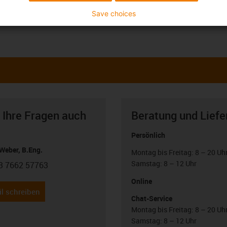
Save choices
 Ihre Fragen auch
Beratung und Liefe
Persönlich
Weber, B.Eng.
Montag bis Freitag: 8 – 20 Uh
Samstag: 8 – 12 Uhr
3 7662 57763
con-phone
Online
l schreiben
Chat-Service
Montag bis Freitag: 8 – 20 Uh
Samstag: 8 – 12 Uhr