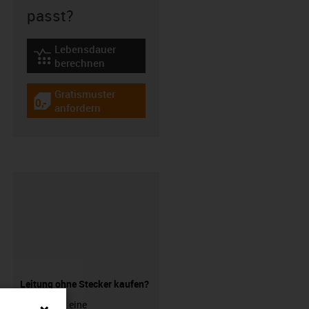
passt?
Lebensdauer
igus-icon-lebensdauerrechner
berechnen
Gratismuster
igus-icon-gratismuster
anfordern
Leitung ohne Stecker kaufen?
Sie suchen eine