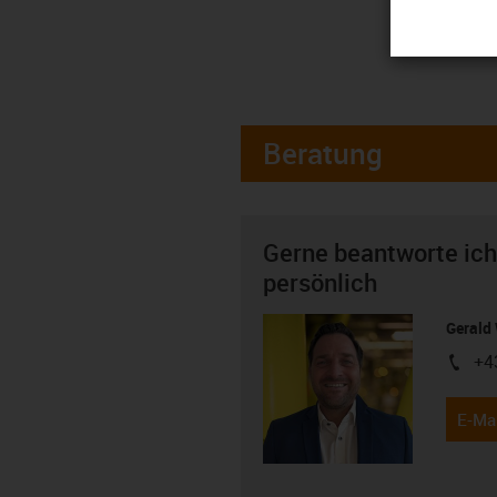
Beratung
Gerne beantworte ich
persönlich
Gerald 
+4
igus-i
E-Mai