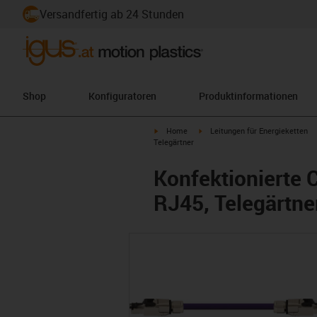
Versandfertig ab 24 Stunden
Shop
Konfiguratoren
Produktinformationen
igus-icon-arrow-right
igus-icon-arrow-right
Home
Leitungen für Energieketten
Telegärtner
Konfektionierte 
RJ45, Telegärtne