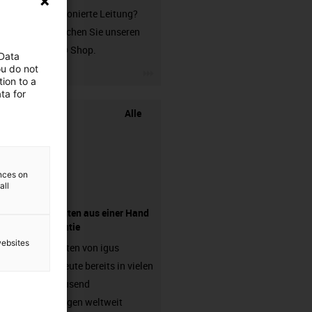
unkonfektionierte Leitung?
Dann besuchen Sie unseren
chainflex® Shop.
 Data
ou do not
igus-icon-3arrow
ion to a
ta for
Alle
ences on
all
Komponenten aus einer Hand
- mit Garantie
websites
Energieketten von igus
arbeiten heute bereits in vielen
hunderttausend
Anwendungen weltweit