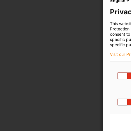
English
Privac
This websi
Protection
consent to 
specific p
specific pu
Visit our P