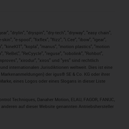
ar", "drylin", "dryspin", "dry-tech", "dryway", "easy chain",
", "e-spool", "fixflex", "flizz", "i.Cee", "ibow", "igear",
m", "kineKIT", "kopla", "manus", "motion plastics", "motion
", "ReBeL", "ReCyycle", "reguse", "robolink", "Rohbot",
improves", "xirodur", "xiros" und "yes" sind rechtlich
d internationalen Jurisdiktionen weltweit. Dies ist eine
ge Markenanmeldungen) der igus® SE & Co. KG oder ihrer
rke, eines Logos oder eines Slogans in dieser Liste
, Control Techniques, Danaher Motion, ELAU, FAGOR, FANUC,
r anderen auf dieser Website genannten Antriebshersteller