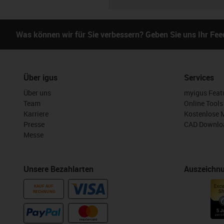
Was können wir für Sie verbessern? Geben Sie uns Ihr Fe
Über igus
Services
Über uns
myigus Feat
Team
Online Tools
Karriere
Kostenlose 
Presse
CAD Downloa
Messe
Unsere Bezahlarten
Auszeichn
KAUF AUF
RECHNUNG