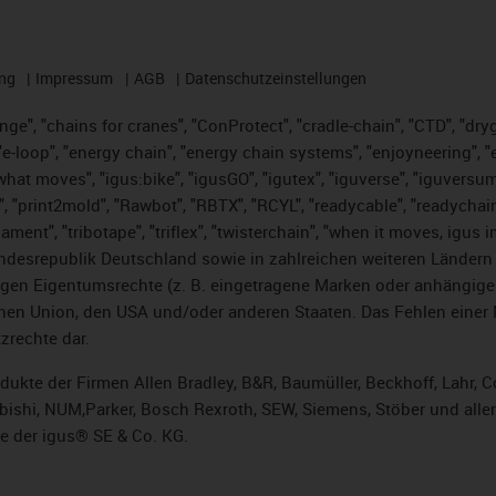
ng
Impressum
AGB
Datenschutzeinstellungen
nge", "chains for cranes", "ConProtect", "cradle-chain", "CTD", "dryge
-loop", "energy chain", "energy chain systems", "enjoyneering", "e-skin
es what moves", "igus:bike", "igusGO", "igutex", "iguverse", "iguversu
", "print2mold", "Rawbot", "RBTX", "RCYL", "readycable", "readychain
lament", "tribotape", "triflex", "twisterchain", "when it moves, igus 
desrepublik Deutschland sowie in zahlreichen weiteren Ländern un
stigen Eigentumsrechte (z. B. eingetragene Marken oder anhängi
n Union, den USA und/oder anderen Staaten. Das Fehlen einer Ma
zrechte dar.
rodukte der Firmen Allen Bradley, B&R, Baumüller, Beckhoff, Lahr
subishi, NUM,Parker, Bosch Rexroth, SEW, Siemens, Stöber und alle
e der igus® SE & Co. KG.